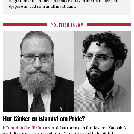
migrationskrisen i den spanska exklaven är större och går
djupare än vad som är allmänt känt.
POLITISK ISLAM
Hur tänker en islamist om Pride?
Den danske författaren
, debattören och föreläsaren Yaqoub Ali
var tidigare en aktiv rekryterare åt, och därmed bidragit till