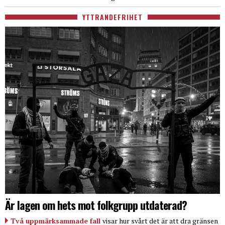
YTTRANDEFRIHET
Är lagen om hets mot folkgrupp utdaterad?
Två uppmärksammade fall
visar hur svårt det är att dra gränsen