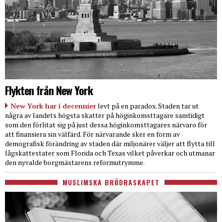
Flykten från New York
New York har i decennier
levt på en paradox. Staden tar ut
några av landets högsta skatter på höginkomsttagare samtidigt
som den förlitat sig på just dessa höginkomsttagares närvaro för
att finansiera sin välfärd. För närvarande sker en form av
demografisk förändring av staden där miljonärer väljer att flytta till
lågskattestater som Florida och Texas vilket påverkar och utmanar
den nyvalde borgmästarens reformutrymme.
MUSLIMSKA BRÖDRASKAPET