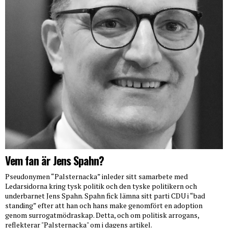
Vem fan är Jens Spahn?
Pseudonymen “Palsternacka” inleder sitt samarbete med
Ledarsidorna kring tysk politik och den tyske politikern och
underbarnet Jens Spahn. Spahn fick lämna sitt parti CDU i “bad
standing” efter att han och hans make genomfört en adoption
genom surrogatmödraskap. Detta, och om politisk arrogans,
reflekterar "Palsternacka" om i dagens artikel.