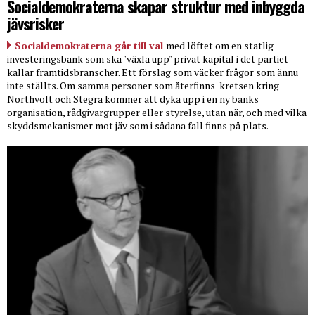
Socialdemokraterna skapar struktur med inbyggda
jävsrisker
Socialdemokraterna går till val
med löftet om en statlig
investeringsbank som ska "växla upp" privat kapital i det partiet
kallar framtidsbranscher. Ett förslag som väcker frågor som ännu
inte ställts. Om samma personer som återfinns
kretsen kring
Northvolt och Stegra kommer att dyka upp i en ny banks
organisation, rådgivargrupper eller styrelse, utan när, och med vilka
skyddsmekanismer mot jäv som i sådana fall finns på plats.