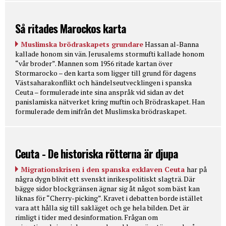
Så ritades Marockos karta
Muslimska brödraskapets grundare
Hassan al-Banna
kallade honom sin vän. Jerusalems stormufti kallade honom
“vår broder”. Mannen som 1956 ritade kartan över
Stormarocko – den karta som ligger till grund för dagens
Västsaharakonflikt och händelseutvecklingen i spanska
Ceuta – formulerade inte sina anspråk vid sidan av det
panislamiska nätverket kring muftin och Brödraskapet. Han
formulerade dem inifrån det Muslimska brödraskapet.
Ceuta - De historiska rötterna är djupa
Migrationskrisen i den spanska exklaven Ceuta
har på
några dygn blivit ett svenskt inrikespolitiskt slagträ. Där
bägge sidor blockgränsen ägnar sig åt något som bäst kan
liknas för “Cherry-picking”. Kravet i debatten borde istället
vara att hålla sig till sakläget och ge hela bilden. Det är
rimligt i tider med desinformation. Frågan om