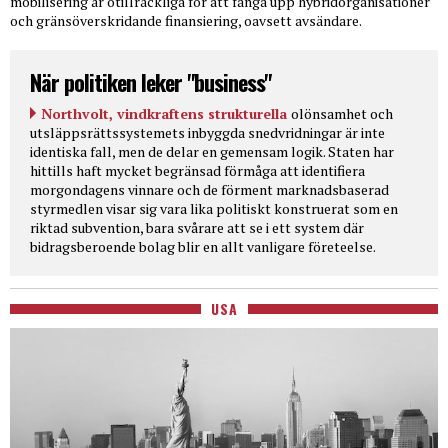
mobilisering är otillräckliga för att fånga upp hybridorganisationer
och gränsöverskridande finansiering, oavsett avsändare.
När politiken leker "business"
Northvolt, vindkraftens strukturella
olönsamhet och
utsläppsrättssystemets inbyggda snedvridningar är inte
identiska fall, men de delar en gemensam logik. Staten har
hittills haft mycket begränsad förmåga att identifiera
morgondagens vinnare och de förment marknadsbaserad
styrmedlen visar sig vara lika politiskt konstruerat som en
riktad subvention, bara svårare att se i ett system där
bidragsberoende bolag blir en allt vanligare företeelse.
USA