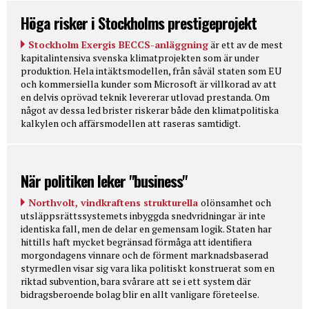
Höga risker i Stockholms prestigeprojekt
Stockholm Exergis BECCS-anläggning
är ett av de mest
kapitalintensiva svenska klimatprojekten som är under
produktion. Hela intäktsmodellen, från såväl staten som EU
och kommersiella kunder som Microsoft är villkorad av att
en delvis oprövad teknik levererar utlovad prestanda. Om
något av dessa led brister riskerar både den klimatpolitiska
kalkylen och affärsmodellen att raseras samtidigt.
När politiken leker "business"
Northvolt, vindkraftens strukturella
olönsamhet och
utsläppsrättssystemets inbyggda snedvridningar är inte
identiska fall, men de delar en gemensam logik. Staten har
hittills haft mycket begränsad förmåga att identifiera
morgondagens vinnare och de förment marknadsbaserad
styrmedlen visar sig vara lika politiskt konstruerat som en
riktad subvention, bara svårare att se i ett system där
bidragsberoende bolag blir en allt vanligare företeelse.