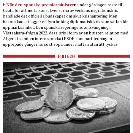
När den spanske premiärminister
n
under gårdagen reste till
Ceuta för att möta konsekvenserna av veckans migrationskris
handlade det officiella budskapet om akut krishantering. Men
bakom kaoset ligger en fyra år lång diplomatisk kris som sällan får
uppmärksamhet. Den spanska regeringens omsvängning i
Västsahara-frågan 2022, dess pris i form av en brusten relation med
Algeriet samt en intern spricka i PSOE som partiledningen
upprepade gånger försökt sopa under mattan utan att lyckas.
FINTECH