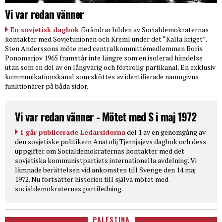
Vi var redan vänner
En sovjetisk dagbok
förändrar bilden av Socialdemokraternas
kontakter med Sovjetunionen och Kreml under det “Kalla kriget”.
Sten Anderssons möte med centralkommittémedlemmen Boris
Ponomarjov 1965 framstår inte längre som en isolerad händelse
utan som en del av en långvarig och förtrolig partikanal. En exklusiv
kommunikationskanal som sköttes av identifierade namngivna
funktionärer på båda sidor.
Vi var redan vänner - Mötet med S i maj 1972
I går publicerade Ledarsidorna
del 1 av en genomgång av
den sovjetiske politikern Anatolij Tjernjajevs dagbok och dess
uppgifter om Socialdemokraternas kontakter med det
sovjetiska kommunistpartiets internationella avdelning. Vi
lämnade berättelsen vid ankomsten till Sverige den 14 maj
1972. Nu fortsätter historien till själva mötet med
socialdemokraternas partiledning.
PALESTINA