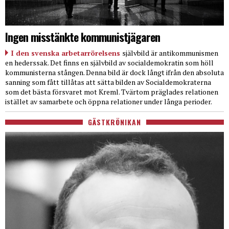
Ingen misstänkte kommunistjägaren
I den svenska arbetarrörelsens
självbild är antikommunismen
en hederssak. Det finns en självbild av socialdemokratin som höll
kommunisterna stången. Denna bild är dock långt ifrån den absoluta
sanning som fått tillåtas att sätta bilden av Socialdemokraterna
som det bästa försvaret mot Kreml. Tvärtom präglades relationen
istället av samarbete och öppna relationer under långa perioder.
GÄSTKRÖNIKAN