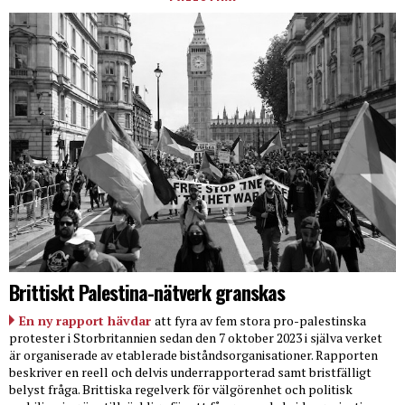
Brittiskt Palestina-nätverk granskas
En ny rapport hävdar
att fyra av fem stora pro-palestinska
protester i Storbritannien sedan den 7 oktober 2023 i själva verket
är organiserade av etablerade biståndsorganisationer. Rapporten
beskriver en reell och delvis underrapporterad samt bristfälligt
belyst fråga. Brittiska regelverk för välgörenhet och politisk