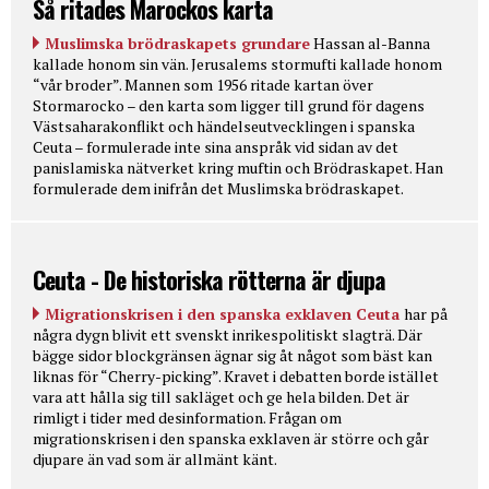
Så ritades Marockos karta
Muslimska brödraskapets grundare
Hassan al-Banna
kallade honom sin vän. Jerusalems stormufti kallade honom
“vår broder”. Mannen som 1956 ritade kartan över
Stormarocko – den karta som ligger till grund för dagens
Västsaharakonflikt och händelseutvecklingen i spanska
Ceuta – formulerade inte sina anspråk vid sidan av det
panislamiska nätverket kring muftin och Brödraskapet. Han
formulerade dem inifrån det Muslimska brödraskapet.
Ceuta - De historiska rötterna är djupa
Migrationskrisen i den spanska exklaven Ceuta
har på
några dygn blivit ett svenskt inrikespolitiskt slagträ. Där
bägge sidor blockgränsen ägnar sig åt något som bäst kan
liknas för “Cherry-picking”. Kravet i debatten borde istället
vara att hålla sig till sakläget och ge hela bilden. Det är
rimligt i tider med desinformation. Frågan om
migrationskrisen i den spanska exklaven är större och går
djupare än vad som är allmänt känt.