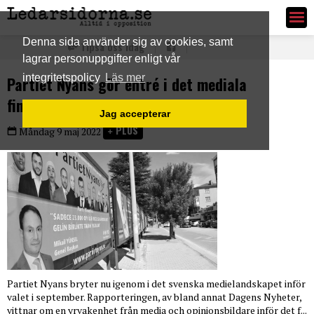
Ledarsidorna.se
Denna sida använder sig av cookies, samt
Tipsa oss idag
lagrar personuppgifter enligt vår
integritetspolicy
Läs mer
Partiet Nyans gör entré i det mediala
finrummet
Jag accepterar
PLUS
Måndag 9 maj 2022
Partiet Nyans bryter nu igenom i det svenska medielandskapet inför
valet i september. Rapporteringen, av bland annat Dagens Nyheter,
vittnar om en yrvakenhet från media och opinionsbildare inför det f...