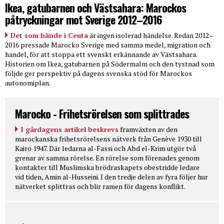
Ikea, gatubarnen och Västsahara: Marockos
påtryckningar mot Sverige 2012–2016
Det som hände i Ceuta
är ingen isolerad händelse. Redan 2012–
2016 pressade Marocko Sverige med samma medel, migration och
handel, för att stoppa ett svenskt erkännande av Västsahara.
Historien om Ikea, gatubarnen på Södermalm och den tystnad som
följde ger perspektiv på dagens svenska stöd för Marockos
autonomiplan.
Marocko - Frihetsrörelsen som splittrades
I gårdagens artikel beskrevs
framväxten av den
marockanska frihetsrörelsens nätverk från Genève 1930 till
Kairo 1947. Där ledarna al-Fassi och Abd el-Krim utgör två
grenar av samma rörelse. En rörelse som förenades genom
kontakter till Muslimska brödraskapets obestridde ledare
vid tiden, Amin al-Husseini. I den tredje delen av fyra följer hur
nätverket splittras och blir ramen för dagens konflikt.