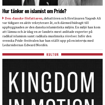
Hur tänker en islamist om Pride?
Den danske författaren
, debattören och föreläsaren Yaqoub Ali
var tidigare en aktiv rekryterare åt, och därmed bidragit till
uppbyggnaden av den danska islamistiska miljön. En miljö han kom
att lämna och är idag en av landets mest anlitade experter på
radikal islamism samt radikala muslimska rörelser. Inför den
svenska Pride-festivalen har han ställt upp på en intervju med
Ledarsidornas Edward Nordén.
KULTUR