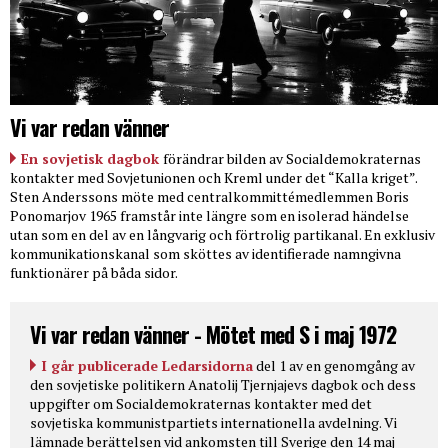
Vi var redan vänner
En sovjetisk dagbok
förändrar bilden av Socialdemokraternas
kontakter med Sovjetunionen och Kreml under det “Kalla kriget”.
Sten Anderssons möte med centralkommittémedlemmen Boris
Ponomarjov 1965 framstår inte längre som en isolerad händelse
utan som en del av en långvarig och förtrolig partikanal. En exklusiv
kommunikationskanal som sköttes av identifierade namngivna
funktionärer på båda sidor.
Vi var redan vänner - Mötet med S i maj 1972
I går publicerade Ledarsidorna
del 1 av en genomgång av
den sovjetiske politikern Anatolij Tjernjajevs dagbok och dess
uppgifter om Socialdemokraternas kontakter med det
sovjetiska kommunistpartiets internationella avdelning. Vi
lämnade berättelsen vid ankomsten till Sverige den 14 maj