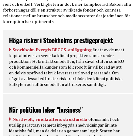
rent och enkelt. Verkligheten är dock mer komplicerad. Bakom alla
förkortningar döljs en struktur av riktade fonder och korsvisa
relationer mellan branscher och medlemsstater där jordmånen för
korruption har optimerats.
Höga risker i Stockholms prestigeprojekt
Stockholm Exergis BECCS-anläggning
är ett av de mest
kapitalintensiva svenska klimatprojekten som är under
produktion. Hela intäktsmodellen, från såväl staten som EU
och kommersiella kunder som Microsoft är villkorad av att
en delvis oprövad teknik levererar utlovad prestanda. Om
något av dessa led brister riskerar både den klimatpolitiska
kalkylen och affärsmodellen att raseras samtidigt.
När politiken leker "business"
Northvolt, vindkraftens strukturella
olönsamhet och
utsläppsrättssystemets inbyggda snedvridningar är inte
identiska fall, men de delar en gemensam logik. Staten har