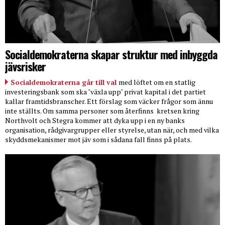
Socialdemokraterna skapar struktur med inbyggda
jävsrisker
Socialdemokraterna går till val
med löftet om en statlig
investeringsbank som ska "växla upp" privat kapital i det partiet
kallar framtidsbranscher. Ett förslag som väcker frågor som ännu
inte ställts. Om samma personer som återfinns
kretsen kring
Northvolt och Stegra kommer att dyka upp i en ny banks
organisation, rådgivargrupper eller styrelse, utan när, och med vilka
skyddsmekanismer mot jäv som i sådana fall finns på plats.