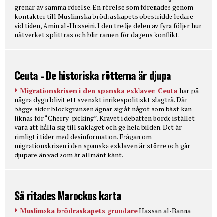
grenar av samma rörelse. En rörelse som förenades genom
kontakter till Muslimska brödraskapets obestridde ledare
vid tiden, Amin al-Husseini. I den tredje delen av fyra följer hur
nätverket splittras och blir ramen för dagens konflikt.
Ceuta - De historiska rötterna är djupa
Migrationskrisen i den spanska exklaven Ceuta
har på
några dygn blivit ett svenskt inrikespolitiskt slagträ. Där
bägge sidor blockgränsen ägnar sig åt något som bäst kan
liknas för “Cherry-picking”. Kravet i debatten borde istället
vara att hålla sig till sakläget och ge hela bilden. Det är
rimligt i tider med desinformation. Frågan om
migrationskrisen i den spanska exklaven är större och går
djupare än vad som är allmänt känt.
Så ritades Marockos karta
Muslimska brödraskapets grundare
Hassan al-Banna