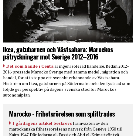
Ikea, gatubarnen och Västsahara: Marockos
påtryckningar mot Sverige 2012–2016
Det som hände i Ceuta
är ingen isolerad händelse. Redan 2012–
2016 pressade Marocko Sverige med samma medel, migration och
handel, för att stoppa ett svenskt erkännande av Västsahara.
Historien om Ikea, gatubarnen på Södermalm och den tystnad som
följde ger perspektiv på dagens svenska stöd för Marockos
autonomiplan.
Marocko - Frihetsrörelsen som splittrades
I gårdagens artikel beskrevs
framväxten av den
marockanska frihetsrörelsens nätverk från Genève 1930 till
Kairo 1947. Där ledarna al-Fassi och Abd el-Krim utgör två