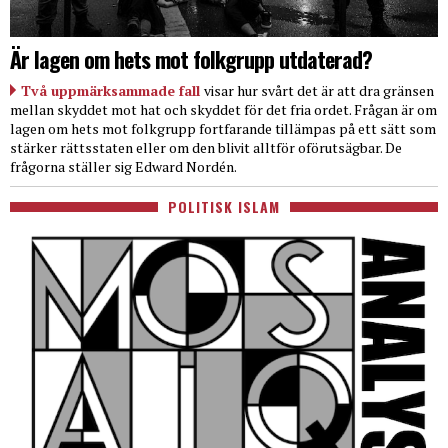
Är lagen om hets mot folkgrupp utdaterad?
Två uppmärksammade fall
visar hur svårt det är att dra gränsen
mellan skyddet mot hat och skyddet för det fria ordet. Frågan är om
lagen om hets mot folkgrupp fortfarande tillämpas på ett sätt som
stärker rättsstaten eller om den blivit alltför oförutsägbar. De
frågorna ställer sig Edward Nordén.
POLITISK ISLAM