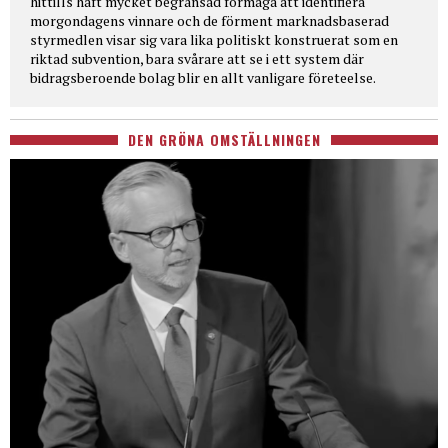
hittills haft mycket begränsad förmåga att identifiera
morgondagens vinnare och de förment marknadsbaserad
styrmedlen visar sig vara lika politiskt konstruerat som en
riktad subvention, bara svårare att se i ett system där
bidragsberoende bolag blir en allt vanligare företeelse.
DEN GRÖNA OMSTÄLLNINGEN