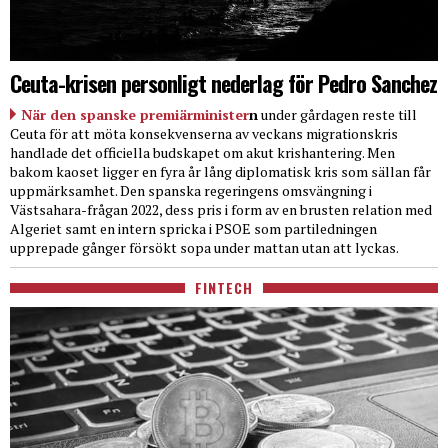
Ceuta-krisen personligt nederlag för Pedro Sanchez
När den spanske premiärminister
n
under gårdagen reste till
Ceuta för att möta konsekvenserna av veckans migrationskris
handlade det officiella budskapet om akut krishantering. Men
bakom kaoset ligger en fyra år lång diplomatisk kris som sällan får
uppmärksamhet. Den spanska regeringens omsvängning i
Västsahara-frågan 2022, dess pris i form av en brusten relation med
Algeriet samt en intern spricka i PSOE som partiledningen
upprepade gånger försökt sopa under mattan utan att lyckas.
FINTECH