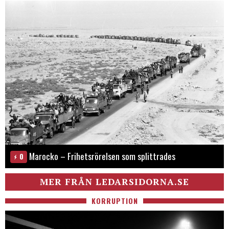
Marocko – Frihetsrörelsen som splittrades
0
MER FRÅN LEDARSIDORNA.SE
KORRUPTION