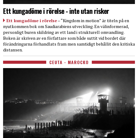
Ett kungadöme i rörelse - inte utan risker
Ett kungadöme i rörelse
– “Kingdom in motion” är titeln på en
nyutkommen bok om Saudiarabiens utveckling. En välinformerad,
personligt buren skildring av ett land i strukturell omvandling.
Boken är skriven av en författare som både suttit vid bordet där
förändringarna förhandlats fram men samtidigt behållit den kritiska
distansen.
CEUTA - MAROCKO