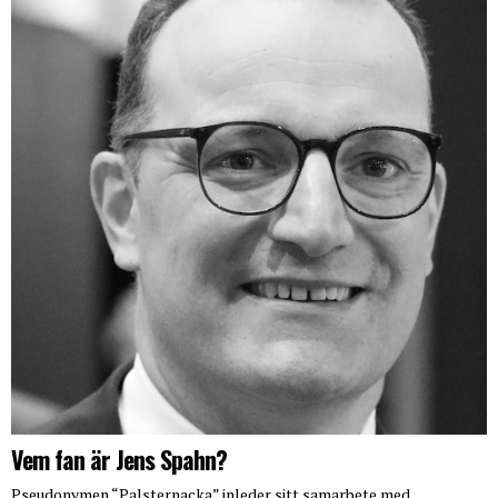
Vem fan är Jens Spahn?
Pseudonymen “Palsternacka” inleder sitt samarbete med