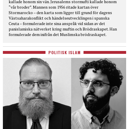
kallade honom sin vän. Jerusalems stormufti kallade honom
“vår broder”. Mannen som 1956 ritade kartan över
Stormarocko – den karta som ligger till grund för dagens
Västsaharakonflikt och händelseutvecklingen i spanska
Ceuta – formulerade inte sina anspråk vid sidan av det
panislamiska nätverket kring muftin och Brödraskapet. Han
formulerade dem inifrån det Muslimska brödraskapet.
POLITISK ISLAM