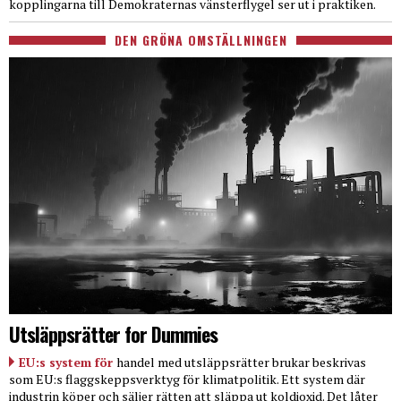
kopplingarna till Demokraternas vänsterflygel ser ut i praktiken.
DEN GRÖNA OMSTÄLLNINGEN
Utsläppsrätter for Dummies
EU:s system för
handel med utsläppsrätter brukar beskrivas
som EU:s flaggskeppsverktyg för klimatpolitik. Ett system där
industrin köper och säljer rätten att släppa ut koldioxid. Det låter