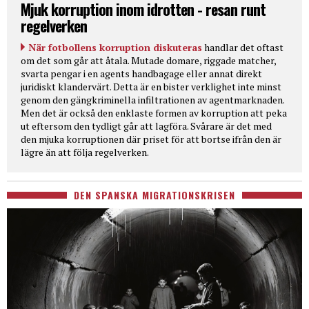
Mjuk korruption inom idrotten - resan runt
regelverken
När fotbollens korruption diskuteras
handlar det oftast
om det som går att åtala. Mutade domare, riggade matcher,
svarta pengar i en agents handbagage eller annat direkt
juridiskt klandervärt. Detta är en bister verklighet inte minst
genom den gängkriminella infiltrationen av agentmarknaden.
Men det är också den enklaste formen av korruption att peka
ut eftersom den tydligt går att lagföra. Svårare är det med
den mjuka korruptionen där priset för att bortse ifrån den är
lägre än att följa regelverken.
DEN SPANSKA MIGRATIONSKRISEN