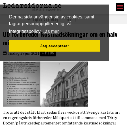
Ledarsidorna.se
Denna sida använder sig av cookies, samt
Tipsa oss idag
lagrar personuppgifter enligt vår
integritetspolicy
Läs mer
UD förbereder kostnadsökningar om en halv
miljard trots regeringskrisen
Jag accepterar
PLUS
Tisdag 29 jun 2021
Trots att det stått klart sedan flera veckor att Sverige kastats in i
en regeringskris förbereder Miljöpartiet tillsammans med "Dirty
Dozen"på utrikesdepartementet omfattande kostnadsökningar