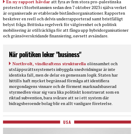
En ny rapport hävdar
att fyra av fem stora pro-palestinska
protester i Storbritannien sedan den 7 oktober 2023 i själva verket
är organiserade av etablerade biståndsorganisationer. Rapporten
beskriver en reell och delvis underrapporterad samt bristfälligt
belyst fråga. Brittiska regelverk för välgörenhet och politisk
mobilisering är otillräckliga för att fånga upp hybridorganisationer
och gränsöverskridande finansiering, oavsett avsändare.
När politiken leker "business"
Northvolt, vindkraftens strukturella
olönsamhet och
utsläppsrättssystemets inbyggda snedvridningar är inte
identiska fall, men de delar en gemensam logik. Staten har
hittills haft mycket begränsad förmåga att identifiera
morgondagens vinnare och de förment marknadsbaserad
styrmedlen visar sig vara lika politiskt konstruerat som en
riktad subvention, bara svårare att se i ett system där
bidragsberoende bolag blir en allt vanligare företeelse.
USA