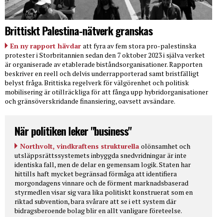
Brittiskt Palestina-nätverk granskas
En ny rapport hävdar
att fyra av fem stora pro-palestinska
protester i Storbritannien sedan den 7 oktober 2023 i själva verket
är organiserade av etablerade biståndsorganisationer. Rapporten
beskriver en reell och delvis underrapporterad samt bristfälligt
belyst fråga. Brittiska regelverk för välgörenhet och politisk
mobilisering är otillräckliga för att fånga upp hybridorganisationer
och gränsöverskridande finansiering, oavsett avsändare.
När politiken leker "business"
Northvolt, vindkraftens strukturella
olönsamhet och
utsläppsrättssystemets inbyggda snedvridningar är inte
identiska fall, men de delar en gemensam logik. Staten har
hittills haft mycket begränsad förmåga att identifiera
morgondagens vinnare och de förment marknadsbaserad
styrmedlen visar sig vara lika politiskt konstruerat som en
riktad subvention, bara svårare att se i ett system där
bidragsberoende bolag blir en allt vanligare företeelse.