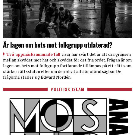
Är lagen om hets mot folkgrupp utdaterad?
Två uppmärksammade fall
visar hur svårt det är att dra gränsen
mellan skyddet mot hat och skyddet för det fria ordet. Frågan är om
lagen om hets mot folkgrupp fortfarande tillämpas på ett sätt som
stärker rättsstaten eller om den blivit alltför oförutsägbar. De
frågorna ställer sig Edward Nordén.
POLITISK ISLAM