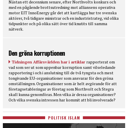
Nästan ett decennium senare, efter Northvolts konkurs och
med en pågående brottsutredning mot alliansens operativa
motor EIT InnoEnergy går det att kartlägga hur tre svenska
aktörer, två tidigare ministrar och en industristrateg, vid olika
tidpunkter och på olika sätt över tid knutits till samma
nätverk.
Den gröna korruptionen
Tidningen Affärsvärlden har i artiklar
rapporterat om
vad som ser ut som uppenbar korruption samt vilseledande
rapportering i och i anslutning till de två tyngsta och mest
tongivande EU-organisationer som ansvarar för den gröna
omställningen. Organisationer som är helt avgörande för att
företagsetableringar av företag som Northvolt och Stegra
skall kunna genomföras. Men vilka är dessa organisationer?
Och vilka svenska intressen har kommit att bli involverade?
POLITISK ISLAM