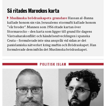
Så ritades Marockos karta
Muslimska brödraskapets grundare
Hassan al-Banna
kallade honom sin vän. Jerusalems stormufti kallade honom
“vår broder”. Mannen som 1956 ritade kartan över
Stormarocko – den karta som ligger till grund för dagens
Västsaharakonflikt och händelseutvecklingen i spanska
Ceuta – formulerade inte sina anspråk vid sidan av det
panislamiska nätverket kring muftin och Brödraskapet. Han
formulerade dem inifrån det Muslimska brödraskapet.
POLITISK ISLAM