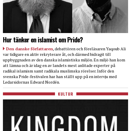
Hur tänker en islamist om Pride?
Den danske författaren
, debattören och föreläsaren Yaqoub Ali
var tidigare en aktiv rekryterare åt, och därmed bidragit till
uppbyggnaden av den danska islamistiska miljön. En miljö han kom
att lämna och är idag en av landets mest anlitade experter på
radikal islamism samt radikala muslimska rörelser. Inför den
svenska Pride-festivalen har han ställt upp på en intervju med
Ledarsidornas Edward Nordén.
KULTUR