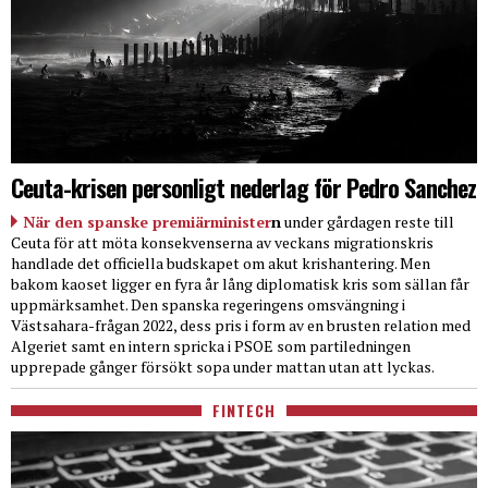
Ceuta-krisen personligt nederlag för Pedro Sanchez
När den spanske premiärminister
n
under gårdagen reste till
Ceuta för att möta konsekvenserna av veckans migrationskris
handlade det officiella budskapet om akut krishantering. Men
bakom kaoset ligger en fyra år lång diplomatisk kris som sällan får
uppmärksamhet. Den spanska regeringens omsvängning i
Västsahara-frågan 2022, dess pris i form av en brusten relation med
Algeriet samt en intern spricka i PSOE som partiledningen
upprepade gånger försökt sopa under mattan utan att lyckas.
FINTECH