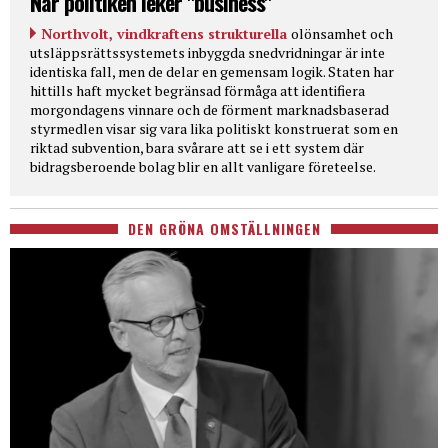
När politiken leker "business"
Northvolt, vindkraftens strukturella
olönsamhet och
utsläppsrättssystemets inbyggda snedvridningar är inte
identiska fall, men de delar en gemensam logik. Staten har
hittills haft mycket begränsad förmåga att identifiera
morgondagens vinnare och de förment marknadsbaserad
styrmedlen visar sig vara lika politiskt konstruerat som en
riktad subvention, bara svårare att se i ett system där
bidragsberoende bolag blir en allt vanligare företeelse.
DEN GRÖNA OMSTÄLLNINGEN