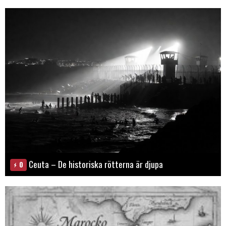
Ceuta – De historiska rötterna är djupa
0