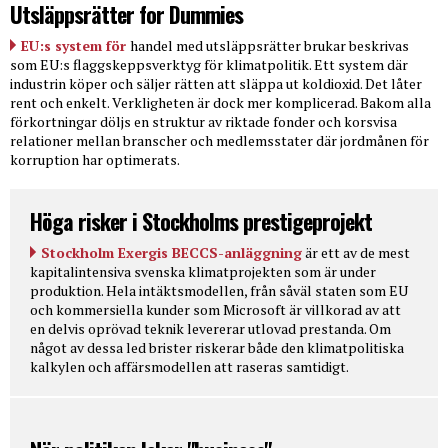
Utsläppsrätter for Dummies
EU:s system för
handel med utsläppsrätter brukar beskrivas
som EU:s flaggskeppsverktyg för klimatpolitik. Ett system där
industrin köper och säljer rätten att släppa ut koldioxid. Det låter
rent och enkelt. Verkligheten är dock mer komplicerad. Bakom alla
förkortningar döljs en struktur av riktade fonder och korsvisa
relationer mellan branscher och medlemsstater där jordmånen för
korruption har optimerats.
Höga risker i Stockholms prestigeprojekt
Stockholm Exergis BECCS-anläggning
är ett av de mest
kapitalintensiva svenska klimatprojekten som är under
produktion. Hela intäktsmodellen, från såväl staten som EU
och kommersiella kunder som Microsoft är villkorad av att
en delvis oprövad teknik levererar utlovad prestanda. Om
något av dessa led brister riskerar både den klimatpolitiska
kalkylen och affärsmodellen att raseras samtidigt.