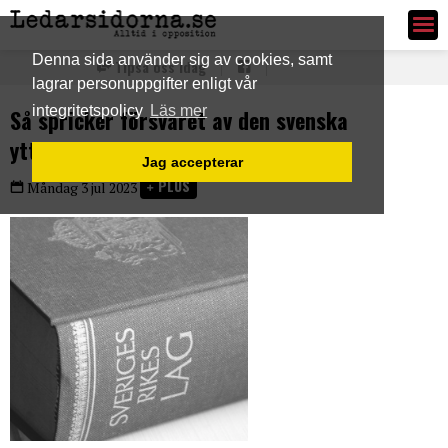
Ledarsidorna.se
Denna sida använder sig av cookies, samt
Tipsa oss idag
lagrar personuppgifter enligt vår
integritetspolicy
Läs mer
Så spricker försvaret av den svenska
yttrandefriheten
Jag accepterar
PLUS
Måndag 3 jul 2023