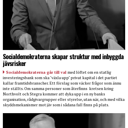
Socialdemokraterna skapar struktur med inbyggda
jävsrisker
Socialdemokraterna går till val
med löftet om en statlig
investeringsbank som ska "växla upp" privat kapital i det partiet
kallar framtidsbranscher. Ett förslag som väcker frågor som ännu
inte ställts. Om samma personer som återfinns
kretsen kring
Northvolt och Stegra kommer att dyka upp i en ny banks
organisation, rådgivargrupper eller styrelse, utan när, och med vilka
skyddsmekanismer mot jäv som i sådana fall finns på plats.