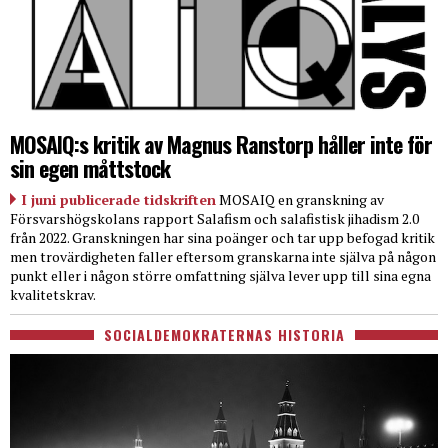
MOSAIQ:s kritik av Magnus Ranstorp håller inte för
sin egen måttstock
I juni publicerade tidskriften
MOSAIQ en granskning av
Försvarshögskolans rapport Salafism och salafistisk jihadism 2.0
från 2022. Granskningen har sina poänger och tar upp befogad kritik
men trovärdigheten faller eftersom granskarna inte själva på någon
punkt eller i någon större omfattning själva lever upp till sina egna
kvalitetskrav.
SOCIALDEMOKRATERNAS HISTORIA