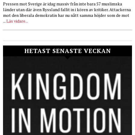
Pressen mot Sverige är idag massiv från inte bara 57 muslimska
länder utan där även Ryssland fallit in i kören av kritiker. Attackerna
mot den liberala demokratin har nu nått samma höjder som de mot
...
Läs vidare...
HETAST SENASTE VECKAN