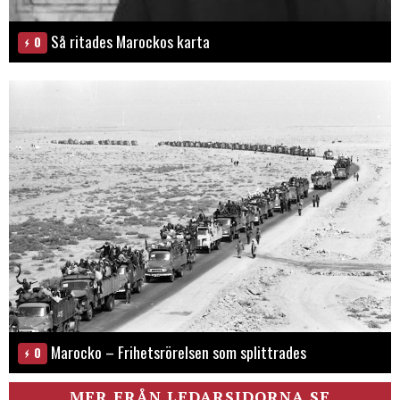
Så ritades Marockos karta
0
Marocko – Frihetsrörelsen som splittrades
0
MER FRÅN LEDARSIDORNA.SE