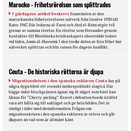
Marocko - Frihetsrörelsen som splittrades
I gårdagens artikel beskrevs
framväxten av den
marockanska frihetsrörelsens nätverk från Genève 1930 till
Kairo 1947. Där ledarna al-Fassi och Abd el-Krim utgör två
grenar av samma rörelse. En rörelse som förenades genom
kontakter till Muslimska brödraskapets obestridde ledare
vid tiden, Amin al-Husseini. I den tredje delen av fyra följer hur
nätverket splittras och blir ramen för dagens konflikt.
Ceuta - De historiska rötterna är djupa
Migrationskrisen i den spanska exklaven Ceuta
har på
några dygn blivit ett svenskt inrikespolitiskt slagträ. Där
bägge sidor blockgränsen ägnar sig åt något som bäst kan
liknas för “Cherry-picking”. Kravet i debatten borde istället
vara att hålla sig till sakläget och ge hela bilden. Det är
rimligt i tider med desinformation. Frågan om
migrationskrisen i den spanska exklaven är större och går
djupare än vad som är allmänt känt.