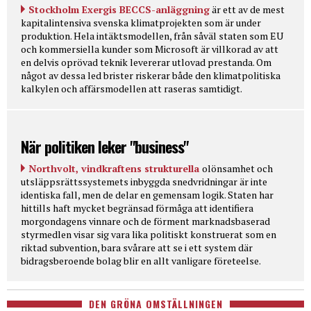
Stockholm Exergis BECCS-anläggning
är ett av de mest
kapitalintensiva svenska klimatprojekten som är under
produktion. Hela intäktsmodellen, från såväl staten som EU
och kommersiella kunder som Microsoft är villkorad av att
en delvis oprövad teknik levererar utlovad prestanda. Om
något av dessa led brister riskerar både den klimatpolitiska
kalkylen och affärsmodellen att raseras samtidigt.
När politiken leker "business"
Northvolt, vindkraftens strukturella
olönsamhet och
utsläppsrättssystemets inbyggda snedvridningar är inte
identiska fall, men de delar en gemensam logik. Staten har
hittills haft mycket begränsad förmåga att identifiera
morgondagens vinnare och de förment marknadsbaserad
styrmedlen visar sig vara lika politiskt konstruerat som en
riktad subvention, bara svårare att se i ett system där
bidragsberoende bolag blir en allt vanligare företeelse.
DEN GRÖNA OMSTÄLLNINGEN