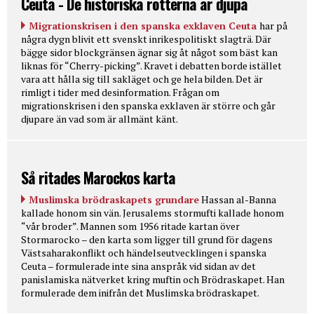
Ceuta - De historiska rötterna är djupa
Migrationskrisen i den spanska exklaven Ceuta
har på
några dygn blivit ett svenskt inrikespolitiskt slagträ. Där
bägge sidor blockgränsen ägnar sig åt något som bäst kan
liknas för “Cherry-picking”. Kravet i debatten borde istället
vara att hålla sig till sakläget och ge hela bilden. Det är
rimligt i tider med desinformation. Frågan om
migrationskrisen i den spanska exklaven är större och går
djupare än vad som är allmänt känt.
Så ritades Marockos karta
Muslimska brödraskapets grundare
Hassan al-Banna
kallade honom sin vän. Jerusalems stormufti kallade honom
“vår broder”. Mannen som 1956 ritade kartan över
Stormarocko – den karta som ligger till grund för dagens
Västsaharakonflikt och händelseutvecklingen i spanska
Ceuta – formulerade inte sina anspråk vid sidan av det
panislamiska nätverket kring muftin och Brödraskapet. Han
formulerade dem inifrån det Muslimska brödraskapet.