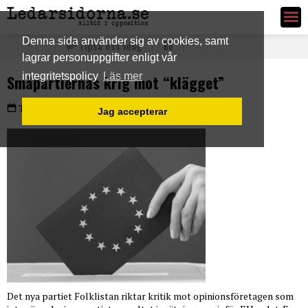
Ledarsidorna.se
Denna sida använder sig av cookies, samt
Tipsa oss idag
lagrar personuppgifter enligt vår
integritetspolicy
Läs mer
Småpartiernas krig mot “klägget”
PLUS
Torsdag 30 maj 2024
Jag accepterar
Det nya partiet Folklistan riktar kritik mot opinionsföretagen som