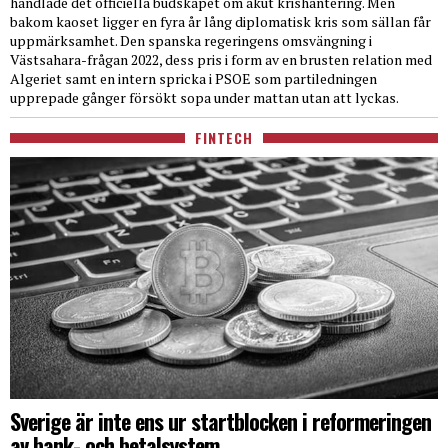
handlade det officiella budskapet om akut krishantering. Men
bakom kaoset ligger en fyra år lång diplomatisk kris som sällan får
uppmärksamhet. Den spanska regeringens omsvängning i
Västsahara-frågan 2022, dess pris i form av en brusten relation med
Algeriet samt en intern spricka i PSOE som partiledningen
upprepade gånger försökt sopa under mattan utan att lyckas.
FINTECH
Sverige är inte ens ur startblocken i reformeringen
av bank- och betalsystem