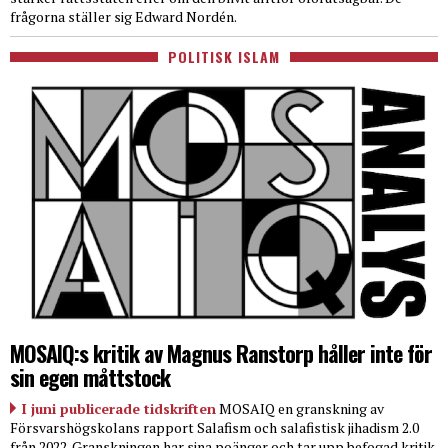
frågorna ställer sig Edward Nordén.
POLITISK ISLAM
MOSAIQ:s kritik av Magnus Ranstorp håller inte för
sin egen måttstock
I juni publicerade tidskriften
MOSAIQ en granskning av
Försvarshögskolans rapport Salafism och salafistisk jihadism 2.0
från 2022. Granskningen har sina poänger och tar upp befogad kritik