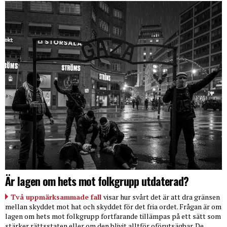
Är lagen om hets mot folkgrupp utdaterad?
Två uppmärksammade fall
visar hur svårt det är att dra gränsen
mellan skyddet mot hat och skyddet för det fria ordet. Frågan är om
lagen om hets mot folkgrupp fortfarande tillämpas på ett sätt som
stärker rättsstaten eller om den blivit alltför oförutsägbar. De