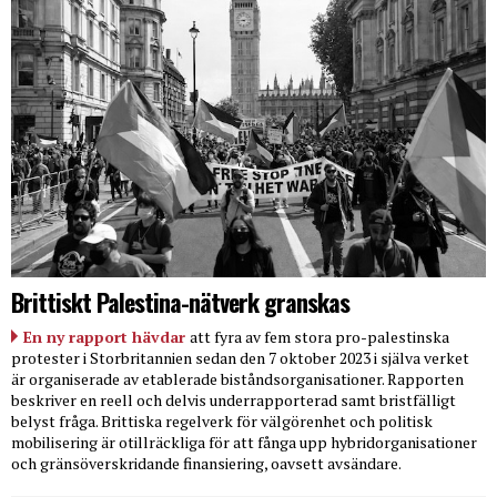
Brittiskt Palestina-nätverk granskas
En ny rapport hävdar
att fyra av fem stora pro-palestinska
protester i Storbritannien sedan den 7 oktober 2023 i själva verket
är organiserade av etablerade biståndsorganisationer. Rapporten
beskriver en reell och delvis underrapporterad samt bristfälligt
belyst fråga. Brittiska regelverk för välgörenhet och politisk
mobilisering är otillräckliga för att fånga upp hybridorganisationer
och gränsöverskridande finansiering, oavsett avsändare.