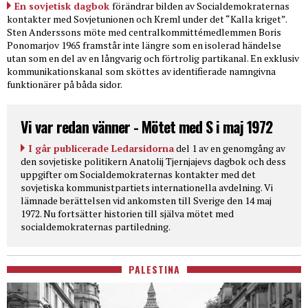
En sovjetisk dagbok
förändrar bilden av Socialdemokraternas
kontakter med Sovjetunionen och Kreml under det “Kalla kriget”.
Sten Anderssons möte med centralkommittémedlemmen Boris
Ponomarjov 1965 framstår inte längre som en isolerad händelse
utan som en del av en långvarig och förtrolig partikanal. En exklusiv
kommunikationskanal som sköttes av identifierade namngivna
funktionärer på båda sidor.
Vi var redan vänner - Mötet med S i maj 1972
I går publicerade Ledarsidorna
del 1 av en genomgång av
den sovjetiske politikern Anatolij Tjernjajevs dagbok och dess
uppgifter om Socialdemokraternas kontakter med det
sovjetiska kommunistpartiets internationella avdelning. Vi
lämnade berättelsen vid ankomsten till Sverige den 14 maj
1972. Nu fortsätter historien till själva mötet med
socialdemokraternas partiledning.
PALESTINA