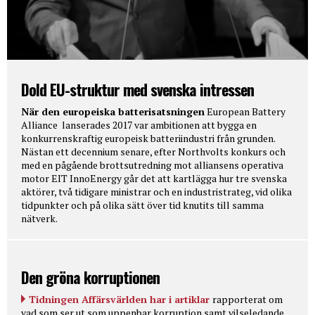
Dold EU-struktur med svenska intressen
När den europeiska batterisatsningen
European Battery
Alliance lanserades 2017 var ambitionen att bygga en
konkurrenskraftig europeisk batteriindustri från grunden.
Nästan ett decennium senare, efter Northvolts konkurs och
med en pågående brottsutredning mot alliansens operativa
motor EIT InnoEnergy går det att kartlägga hur tre svenska
aktörer, två tidigare ministrar och en industristrateg, vid olika
tidpunkter och på olika sätt över tid knutits till samma
nätverk.
Den gröna korruptionen
Tidningen Affärsvärlden har i artiklar
rapporterat om
vad som ser ut som uppenbar korruption samt vilseledande