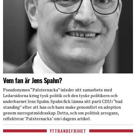
Vem fan är Jens Spahn?
Pseudonymen “Palsternacka” inleder sitt samarbete med
Ledarsidorna kring tysk politik och den tyske politikern och
underbarnet Jens Spahn. Spahn fick lämna sitt parti CDU i “bad
standing” efter att han och hans make genomfört en adoption
genom surrogatmödraskap. Detta, och om politisk arrogans,
reflekterar "Palsternacka" om i dagens artikel.
YTTRANDEFRIHET