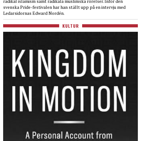
radikal islamism samt radikala muslimska rörelser. Inför den
svenska Pride-festivalen har han ställt upp på en intervju med
Ledarsidornas Edward Nordén.
KULTUR