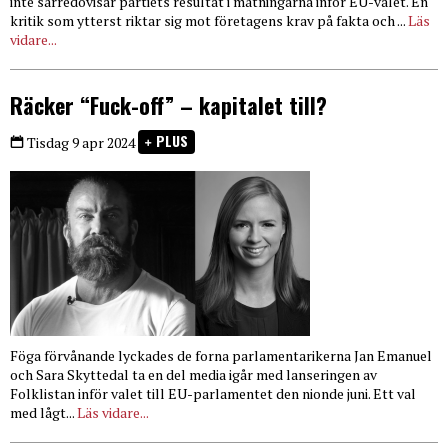
inte särredovisar partiets resultat i mätningarna inför EU-valet. En
kritik som ytterst riktar sig mot företagens krav på fakta och ...
Läs
vidare...
Räcker “Fuck-off” – kapitalet till?
PLUS
Tisdag 9 apr 2024
Föga förvånande lyckades de forna parlamentarikerna Jan Emanuel
och Sara Skyttedal ta en del media igår med lanseringen av
Folklistan inför valet till EU-parlamentet den nionde juni. Ett val
med lågt...
Läs vidare...