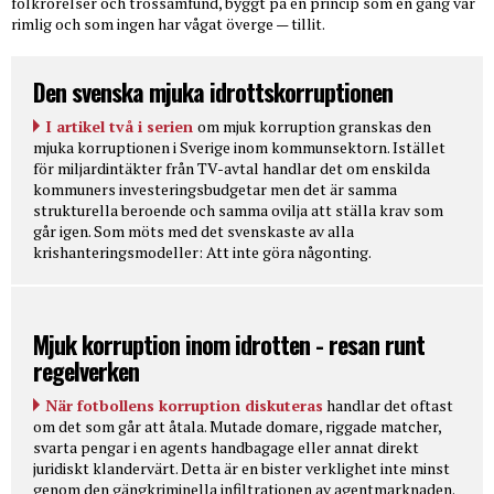
folkrörelser och trossamfund, byggt på en princip som en gång var
rimlig och som ingen har vågat överge — tillit.
Den svenska mjuka idrottskorruptionen
I artikel två i serien
om mjuk korruption granskas den
mjuka korruptionen i Sverige inom kommunsektorn. Istället
för miljardintäkter från TV-avtal handlar det om enskilda
kommuners investeringsbudgetar men det är samma
strukturella beroende och samma ovilja att ställa krav som
går igen. Som möts med det svenskaste av alla
krishanteringsmodeller: Att inte göra någonting.
Mjuk korruption inom idrotten - resan runt
regelverken
När fotbollens korruption diskuteras
handlar det oftast
om det som går att åtala. Mutade domare, riggade matcher,
svarta pengar i en agents handbagage eller annat direkt
juridiskt klandervärt. Detta är en bister verklighet inte minst
genom den gängkriminella infiltrationen av agentmarknaden.