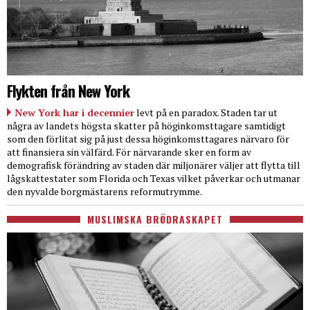
Flykten från New York
New York har i decennier
levt på en paradox. Staden tar ut
några av landets högsta skatter på höginkomsttagare samtidigt
som den förlitat sig på just dessa höginkomsttagares närvaro för
att finansiera sin välfärd. För närvarande sker en form av
demografisk förändring av staden där miljonärer väljer att flytta till
lågskattestater som Florida och Texas vilket påverkar och utmanar
den nyvalde borgmästarens reformutrymme.
MUSLIMSKA BRÖDRASKAPET