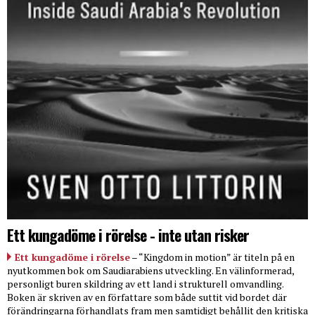
Ett kungadöme i rörelse - inte utan risker
Ett kungadöme i rörelse
– “Kingdom in motion” är titeln på en
nyutkommen bok om Saudiarabiens utveckling. En välinformerad,
personligt buren skildring av ett land i strukturell omvandling.
Boken är skriven av en författare som både suttit vid bordet där
förändringarna förhandlats fram men samtidigt behållit den kritiska