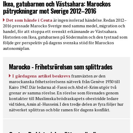
Ikea, gatubarnen och Västsahara: Marockos
påtryckningar mot Sverige 2012–2016
Det som hände i Ceuta
är ingen isolerad händelse. Redan 2012–
2016 pressade Marocko Sverige med samma medel, migration och
handel, för att stoppa ett svenskt erkännande av Västsahara.
Historien om Ikea, gatubarnen på Södermalm och den tystnad som
följde ger perspektiv på dagens svenska stöd för Marockos
autonomiplan.
Marocko - Frihetsrörelsen som splittrades
I gårdagens artikel beskrevs
framväxten av den
marockanska frihetsrörelsens nätverk från Genève 1930 till
Kairo 1947. Där ledarna al-Fassi och Abd el-Krim utgör två
grenar av samma rörelse. En rörelse som förenades genom
kontakter till Muslimska brödraskapets obestridde ledare
vid tiden, Amin al-Husseini. I den tredje delen av fyra följer hur
nätverket splittras och blir ramen för dagens konflikt.