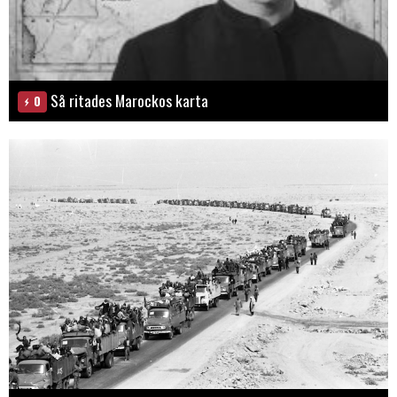
Så ritades Marockos karta
0