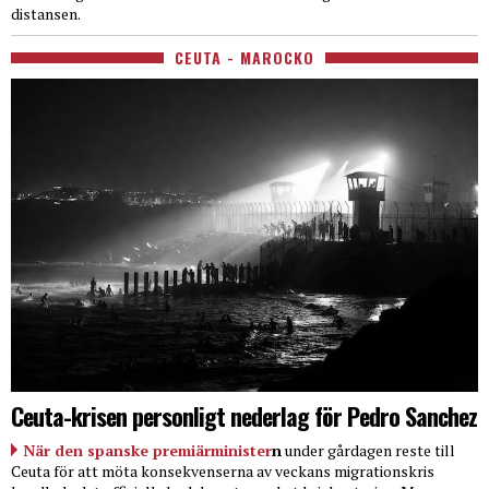
distansen.
CEUTA - MAROCKO
Ceuta-krisen personligt nederlag för Pedro Sanchez
När den spanske premiärminister
n
under gårdagen reste till
Ceuta för att möta konsekvenserna av veckans migrationskris