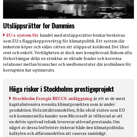
Utsläppsrätter for Dummies
EU:s system för
handel med utsläppsrätter brukar beskrivas
som EU:s flaggskeppsverktyg för klimatpolitik. Ett system där
industrin köper och säljer rätten att släppa ut koldioxid. Det låter
rent och enkelt. Verkligheten är dock mer komplicerad. Bakom alla
förkortningar döljs en struktur av riktade fonder och korsvisa
relationer mellan branscher och medlemsstater där jordmånen för
korruption har optimerats.
Höga risker i Stockholms prestigeprojekt
Stockholm Exergis BECCS-anläggning
är ett av de mest
kapitalintensiva svenska klimatprojekten som är under
produktion. Hela intäktsmodellen, från såväl staten som EU
och kommersiella kunder som Microsoft är villkorad av att
en delvis oprövad teknik levererar utlovad prestanda. Om
något av dessa led brister riskerar både den klimatpolitiska
kalkylen och affärsmodellen att raseras samtidigt.