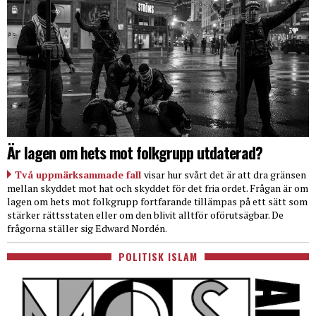
Är lagen om hets mot folkgrupp utdaterad?
Två uppmärksammade fall
visar hur svårt det är att dra gränsen
mellan skyddet mot hat och skyddet för det fria ordet. Frågan är om
lagen om hets mot folkgrupp fortfarande tillämpas på ett sätt som
stärker rättsstaten eller om den blivit alltför oförutsägbar. De
frågorna ställer sig Edward Nordén.
POLITISK ISLAM