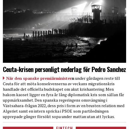
Ceuta-krisen personligt nederlag för Pedro Sanchez
När den spanske premiärminister
n
under gårdagen reste till
Ceuta för att möta konsekvenserna av veckans migrationskris
handlade det officiella budskapet om akut krishantering. Men
bakom kaoset ligger en fyra år lång diplomatisk kris som sällan får
uppmärksamhet. Den spanska regeringens omsvängning i
Västsahara-frågan 2022, dess pris i form av en brusten relation med
Algeriet samt en intern spricka i PSOE som partiledningen
upprepade gånger försökt sopa under mattan utan att lyckas.
FINTECH