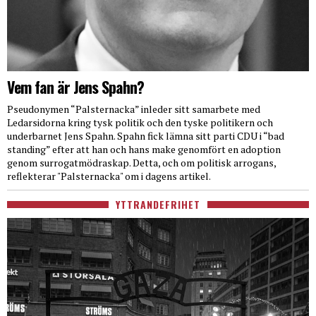
Vem fan är Jens Spahn?
Pseudonymen “Palsternacka” inleder sitt samarbete med
Ledarsidorna kring tysk politik och den tyske politikern och
underbarnet Jens Spahn. Spahn fick lämna sitt parti CDU i “bad
standing” efter att han och hans make genomfört en adoption
genom surrogatmödraskap. Detta, och om politisk arrogans,
reflekterar "Palsternacka" om i dagens artikel.
YTTRANDEFRIHET