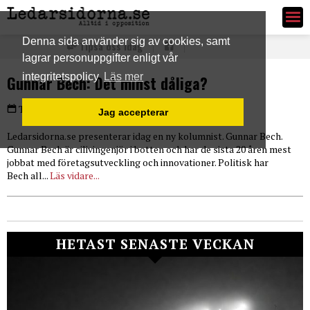
Ledarsidorna.se
Denna sida använder sig av cookies, samt
Tipsa oss idag
lagrar personuppgifter enligt vår
integritetspolicy
Läs mer
Gunnar Bech: Det minst dåliga?
PLUS
Torsdag 22 jan 2015
Jag accepterar
Ledarsidorna.se presenterar idag en ny kolumnist. Gunnar Bech.
Gunnar Bech är cilivingenjör i botten och har de sista 20 åren mest
jobbat med företagsutveckling och innovationer. Politisk har
Bech all...
Läs vidare...
HETAST SENASTE VECKAN