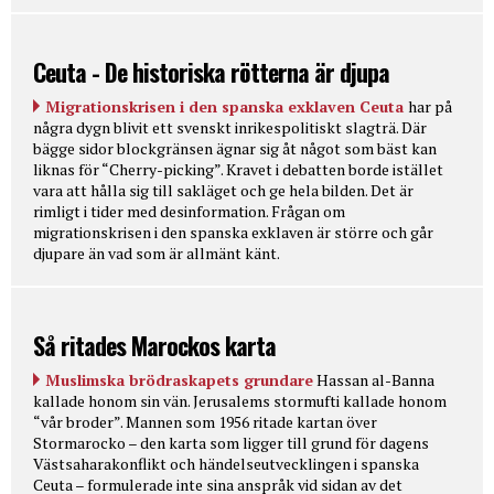
Ceuta - De historiska rötterna är djupa
Migrationskrisen i den spanska exklaven Ceuta
har på
några dygn blivit ett svenskt inrikespolitiskt slagträ. Där
bägge sidor blockgränsen ägnar sig åt något som bäst kan
liknas för “Cherry-picking”. Kravet i debatten borde istället
vara att hålla sig till sakläget och ge hela bilden. Det är
rimligt i tider med desinformation. Frågan om
migrationskrisen i den spanska exklaven är större och går
djupare än vad som är allmänt känt.
Så ritades Marockos karta
Muslimska brödraskapets grundare
Hassan al-Banna
kallade honom sin vän. Jerusalems stormufti kallade honom
“vår broder”. Mannen som 1956 ritade kartan över
Stormarocko – den karta som ligger till grund för dagens
Västsaharakonflikt och händelseutvecklingen i spanska
Ceuta – formulerade inte sina anspråk vid sidan av det