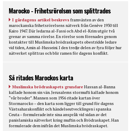
Marocko - Frihetsrörelsen som splittrades
I gårdagens artikel beskrevs
framväxten av den
marockanska frihetsrörelsens nätverk från Genève 1930 till
Kairo 1947. Där ledarna al-Fassi och Abd el-Krim utgör två
grenar av samma rörelse. En rörelse som förenades genom
kontakter till Muslimska brödraskapets obestridde ledare
vid tiden, Amin al-Husseini. I den tredje delen av fyra följer hur
nätverket splittras och blir ramen för dagens konflikt.
Så ritades Marockos karta
Muslimska brödraskapets grundare
Hassan al-Banna
kallade honom sin vän. Jerusalems stormufti kallade honom
“vår broder”. Mannen som 1956 ritade kartan över
Stormarocko – den karta som ligger till grund för dagens
Västsaharakonflikt och händelseutvecklingen i spanska
Ceuta – formulerade inte sina anspråk vid sidan av det
panislamiska nätverket kring muftin och Brödraskapet. Han
formulerade dem inifrån det Muslimska brödraskapet.