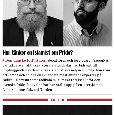
Hur tänker en islamist om Pride?
Den danske författaren
, debattören och föreläsaren Yaqoub Ali
var tidigare en aktiv rekryterare åt, och därmed bidragit till
uppbyggnaden av den danska islamistiska miljön. En miljö han kom
att lämna och är idag en av landets mest anlitade experter på
radikal islamism samt radikala muslimska rörelser. Inför den
svenska Pride-festivalen har han ställt upp på en intervju med
Ledarsidornas Edward Nordén.
KULTUR