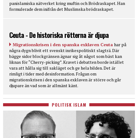
panislamiska nätverket kring muftin och Brödraskapet. Han
formulerade dem inifrån det Muslimska brödraskapet.
Ceuta - De historiska rötterna är djupa
Migrationskrisen i den spanska exklaven Ceuta
har på
några dygn blivit ett svenskt inrikespolitiskt slagträ. Där
bägge sidor blockgränsen ägnar sig åt något som bäst kan
liknas för “Cherry-picking”. Kravet i debatten borde istället
vara att hålla sig till sakläget och ge hela bilden. Det är
rimligt i tider med desinformation. Frågan om
migrationskrisen i den spanska exklaven är större och går
djupare än vad som är allmänt känt.
POLITISK ISLAM