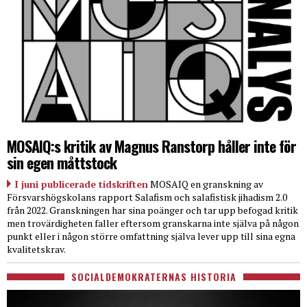
MOSAIQ:s kritik av Magnus Ranstorp håller inte för
sin egen måttstock
I juni publicerade tidskriften
MOSAIQ en granskning av
Försvarshögskolans rapport Salafism och salafistisk jihadism 2.0
från 2022. Granskningen har sina poänger och tar upp befogad kritik
men trovärdigheten faller eftersom granskarna inte själva på någon
punkt eller i någon större omfattning själva lever upp till sina egna
kvalitetskrav.
SOCIALDEMOKRATERNAS HISTORIA