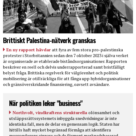
Brittiskt Palestina-nätverk granskas
En ny rapport hävdar
att fyra av fem stora pro-palestinska
protester i Storbritannien sedan den 7 oktober 2023 i själva verket
är organiserade av etablerade biståndsorganisationer. Rapporten
beskriver en reell och delvis underrapporterad samt bristfälligt
belyst fråga. Brittiska regelverk för välgörenhet och politisk
mobilisering är otillräckliga för att fånga upp hybridorganisationer
och gränsöverskridande finansiering, oavsett avsändare.
När politiken leker "business"
Northvolt, vindkraftens strukturella
olönsamhet och
utsläppsrättssystemets inbyggda snedvridningar är inte
identiska fall, men de delar en gemensam logik. Staten har
hittills haft mycket begränsad förmåga att identifiera
morgondagens vinnare och de förment marknadsbaserad