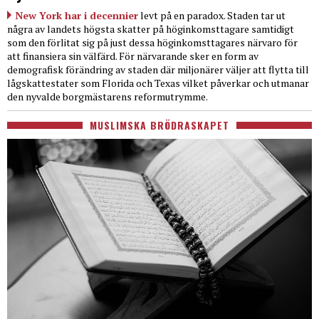
New York har i decennier
levt på en paradox. Staden tar ut
några av landets högsta skatter på höginkomsttagare samtidigt
som den förlitat sig på just dessa höginkomsttagares närvaro för
att finansiera sin välfärd. För närvarande sker en form av
demografisk förändring av staden där miljonärer väljer att flytta till
lågskattestater som Florida och Texas vilket påverkar och utmanar
den nyvalde borgmästarens reformutrymme.
MUSLIMSKA BRÖDRASKAPET