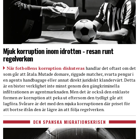
Mjuk korruption inom idrotten - resan runt
regelverken
När fotbollens korruption diskuteras
handlar det oftast om det
som går att åtala. Mutade domare, riggade matcher, svarta pengar i
en agents handbagage eller annat direkt juridiskt klandervärt. Detta
är en bister verklighet inte minst genom den gängkriminella
infiltrationen av agentmarknaden. Men det är också den enklaste
formen av korruption att peka ut eftersom den tydligt går att
lagföra. Svårare är det med den mjuka korruptionen där priset för
att bortse ifrån den är lägre än att följa regelverken.
DEN SPANSKA MIGRATIONSKRISEN