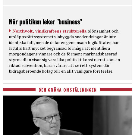
När politiken leker "business"
Northvolt, vindkraftens strukturella
olönsamhet och
utsläppsrättssystemets inbyggda snedvridningar är inte
identiska fall, men de delar en gemensam logik. Staten har
hittills haft mycket begränsad förmåga att identifiera
morgondagens vinnare och de förment marknadsbaserad
styrmedlen visar sig vara lika politiskt konstruerat som en
riktad subvention, bara svårare att se i ett system där
bidragsberoende bolag blir en allt vanligare företeelse.
DEN GRÖNA OMSTÄLLNINGEN