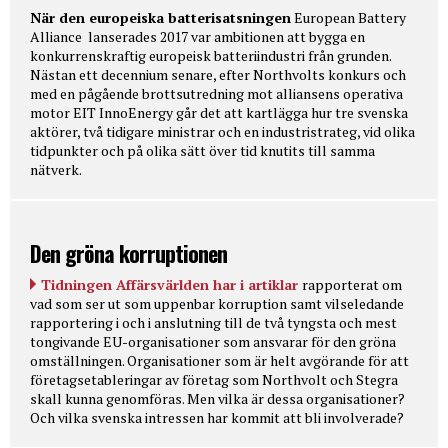
När den europeiska batterisatsningen
European Battery
Alliance lanserades 2017 var ambitionen att bygga en
konkurrenskraftig europeisk batteriindustri från grunden.
Nästan ett decennium senare, efter Northvolts konkurs och
med en pågående brottsutredning mot alliansens operativa
motor EIT InnoEnergy går det att kartlägga hur tre svenska
aktörer, två tidigare ministrar och en industristrateg, vid olika
tidpunkter och på olika sätt över tid knutits till samma
nätverk.
Den gröna korruptionen
Tidningen Affärsvärlden har i artiklar
rapporterat om
vad som ser ut som uppenbar korruption samt vilseledande
rapportering i och i anslutning till de två tyngsta och mest
tongivande EU-organisationer som ansvarar för den gröna
omställningen. Organisationer som är helt avgörande för att
företagsetableringar av företag som Northvolt och Stegra
skall kunna genomföras. Men vilka är dessa organisationer?
Och vilka svenska intressen har kommit att bli involverade?