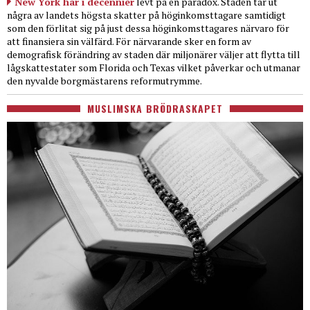
New York har i decennier
levt på en paradox. Staden tar ut
några av landets högsta skatter på höginkomsttagare samtidigt
som den förlitat sig på just dessa höginkomsttagares närvaro för
att finansiera sin välfärd. För närvarande sker en form av
demografisk förändring av staden där miljonärer väljer att flytta till
lågskattestater som Florida och Texas vilket påverkar och utmanar
den nyvalde borgmästarens reformutrymme.
MUSLIMSKA BRÖDRASKAPET