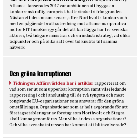
Alliance lanserades 2017 var ambitionen att bygga en
konkurrenskraftig europeisk batteriindustri från grunden.
Nästan ett decennium senare, efter Northvolts konkurs och
med en pågående brottsutredning mot alliansens operativa
motor EIT InnoEnergy går det att kartlägga hur tre svenska
aktörer, två tidigare ministrar och en industristrateg, vid olika
tidpunkter och på olika sätt över tid knutits till samma
nätverk.
Den gröna korruptionen
Tidningen Affärsvärlden har i artiklar
rapporterat om
vad som ser ut som uppenbar korruption samt vilseledande
rapportering i och i anslutning till de två tyngsta och mest
tongivande EU-organisationer som ansvarar för den gröna
omställningen. Organisationer som är helt avgörande för att
företagsetableringar av företag som Northvolt och Stegra
skall kunna genomföras. Men vilka är dessa organisationer?
Och vilka svenska intressen har kommit att bli involverade?