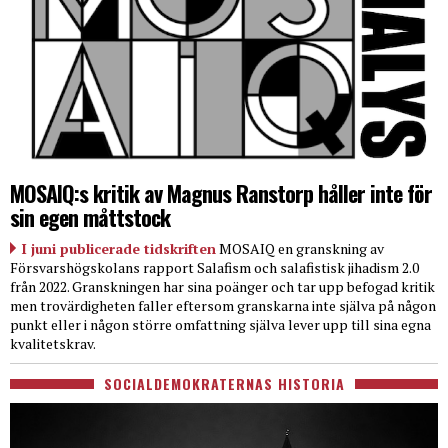
MOSAIQ:s kritik av Magnus Ranstorp håller inte för
sin egen måttstock
I juni publicerade tidskriften
MOSAIQ en granskning av
Försvarshögskolans rapport Salafism och salafistisk jihadism 2.0
från 2022. Granskningen har sina poänger och tar upp befogad kritik
men trovärdigheten faller eftersom granskarna inte själva på någon
punkt eller i någon större omfattning själva lever upp till sina egna
kvalitetskrav.
SOCIALDEMOKRATERNAS HISTORIA