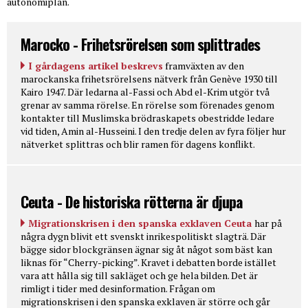
autonomiplan.
Marocko - Frihetsrörelsen som splittrades
I gårdagens artikel beskrevs
framväxten av den
marockanska frihetsrörelsens nätverk från Genève 1930 till
Kairo 1947. Där ledarna al-Fassi och Abd el-Krim utgör två
grenar av samma rörelse. En rörelse som förenades genom
kontakter till Muslimska brödraskapets obestridde ledare
vid tiden, Amin al-Husseini. I den tredje delen av fyra följer hur
nätverket splittras och blir ramen för dagens konflikt.
Ceuta - De historiska rötterna är djupa
Migrationskrisen i den spanska exklaven Ceuta
har på
några dygn blivit ett svenskt inrikespolitiskt slagträ. Där
bägge sidor blockgränsen ägnar sig åt något som bäst kan
liknas för “Cherry-picking”. Kravet i debatten borde istället
vara att hålla sig till sakläget och ge hela bilden. Det är
rimligt i tider med desinformation. Frågan om
migrationskrisen i den spanska exklaven är större och går