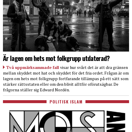
Är lagen om hets mot folkgrupp utdaterad?
Två uppmärksammade fall
visar hur svårt det är att dra gränsen
mellan skyddet mot hat och skyddet för det fria ordet. Frågan är om
lagen om hets mot folkgrupp fortfarande tillämpas på ett sätt som
stärker rättsstaten eller om den blivit alltför oförutsägbar. De
frågorna ställer sig Edward Nordén.
POLITISK ISLAM