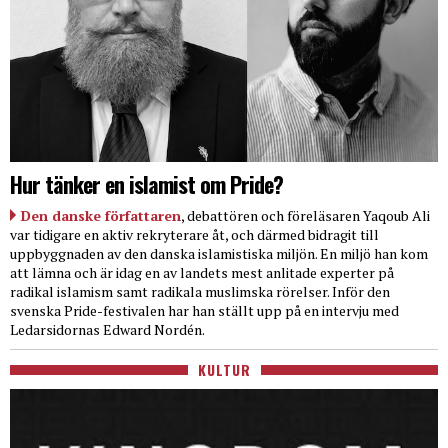
Hur tänker en islamist om Pride?
Den danske författaren
, debattören och föreläsaren Yaqoub Ali
var tidigare en aktiv rekryterare åt, och därmed bidragit till
uppbyggnaden av den danska islamistiska miljön. En miljö han kom
att lämna och är idag en av landets mest anlitade experter på
radikal islamism samt radikala muslimska rörelser. Inför den
svenska Pride-festivalen har han ställt upp på en intervju med
Ledarsidornas Edward Nordén.
KULTUR