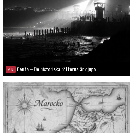
Ceuta – De historiska rötterna är djupa
0