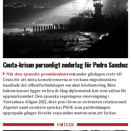
Ceuta-krisen personligt nederlag för Pedro Sanchez
När den spanske premiärminister
n
under gårdagen reste till
Ceuta för att möta konsekvenserna av veckans migrationskris
handlade det officiella budskapet om akut krishantering. Men
bakom kaoset ligger en fyra år lång diplomatisk kris som sällan får
uppmärksamhet. Den spanska regeringens omsvängning i
Västsahara-frågan 2022, dess pris i form av en brusten relation med
Algeriet samt en intern spricka i PSOE som partiledningen
upprepade gånger försökt sopa under mattan utan att lyckas.
FINTECH