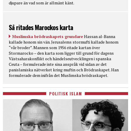
djupare än vad som är allmänt känt.
Så ritades Marockos karta
Muslimska brödraskapets grundare
Hassan al-Banna
kallade honom sin vän. Jerusalems stormufti kallade honom
“vår broder”. Mannen som 1956 ritade kartan över
Stormarocko – den karta som ligger till grund för dagens
Västsaharakonflikt och händelseutvecklingen i spanska
Ceuta – formulerade inte sina anspråk vid sidan av det
panislamiska nätverket kring muftin och Brödraskapet. Han
formulerade dem inifrån det Muslimska brödraskapet.
POLITISK ISLAM