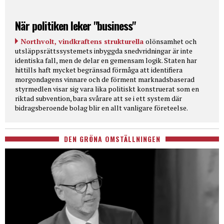
När politiken leker "business"
Northvolt, vindkraftens strukturella
olönsamhet och
utsläppsrättssystemets inbyggda snedvridningar är inte
identiska fall, men de delar en gemensam logik. Staten har
hittills haft mycket begränsad förmåga att identifiera
morgondagens vinnare och de förment marknadsbaserad
styrmedlen visar sig vara lika politiskt konstruerat som en
riktad subvention, bara svårare att se i ett system där
bidragsberoende bolag blir en allt vanligare företeelse.
DEN GRÖNA OMSTÄLLNINGEN