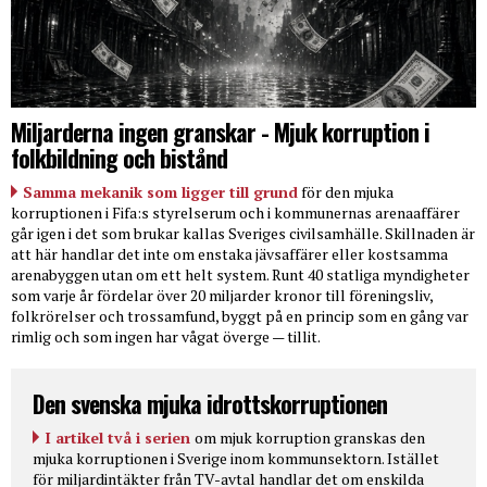
Miljarderna ingen granskar - Mjuk korruption i
folkbildning och bistånd
Samma mekanik som ligger till grund
för den mjuka
korruptionen i Fifa:s styrelserum och i kommunernas arenaaffärer
går igen i det som brukar kallas Sveriges civilsamhälle. Skillnaden är
att här handlar det inte om enstaka jävsaffärer eller kostsamma
arenabyggen utan om ett helt system. Runt 40 statliga myndigheter
som varje år fördelar över 20 miljarder kronor till föreningsliv,
folkrörelser och trossamfund, byggt på en princip som en gång var
rimlig och som ingen har vågat överge — tillit.
Den svenska mjuka idrottskorruptionen
I artikel två i serien
om mjuk korruption granskas den
mjuka korruptionen i Sverige inom kommunsektorn. Istället
för miljardintäkter från TV-avtal handlar det om enskilda