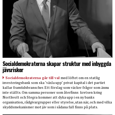
Socialdemokraterna skapar struktur med inbyggda
jävsrisker
Socialdemokraterna går till val
med löftet om en statlig
investeringsbank som ska "växla upp" privat kapital i det partiet
kallar framtidsbranscher. Ett förslag som väcker frågor som ännu
inte ställts. Om samma personer som återfinns
kretsen kring
Northvolt och Stegra kommer att dyka upp i en ny banks
organisation, rådgivargrupper eller styrelse, utan när, och med vilka
skyddsmekanismer mot jäv som i sådana fall finns på plats.