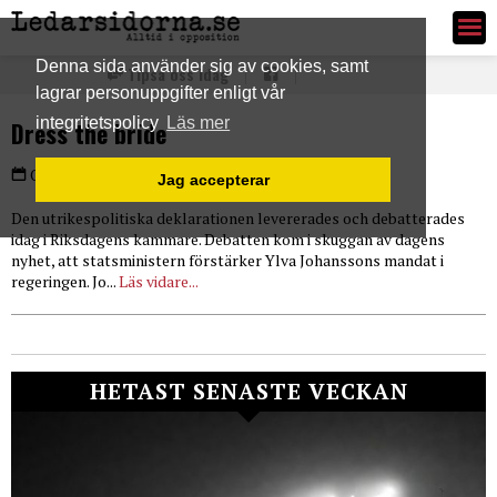
Ledarsidorna.se
Denna sida använder sig av cookies, samt
Tipsa oss idag
lagrar personuppgifter enligt vår
integritetspolicy
Läs mer
Dress the bride
PLUS
Onsdag 24 feb 2016
Jag accepterar
Den utrikespolitiska deklarationen levererades och debatterades
idag i Riksdagens kammare. Debatten kom i skuggan av dagens
nyhet, att statsministern förstärker Ylva Johanssons mandat i
regeringen. Jo...
Läs vidare...
HETAST SENASTE VECKAN