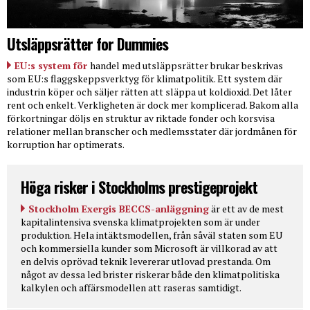
Utsläppsrätter for Dummies
EU:s system för
handel med utsläppsrätter brukar beskrivas
som EU:s flaggskeppsverktyg för klimatpolitik. Ett system där
industrin köper och säljer rätten att släppa ut koldioxid. Det låter
rent och enkelt. Verkligheten är dock mer komplicerad. Bakom alla
förkortningar döljs en struktur av riktade fonder och korsvisa
relationer mellan branscher och medlemsstater där jordmånen för
korruption har optimerats.
Höga risker i Stockholms prestigeprojekt
Stockholm Exergis BECCS-anläggning
är ett av de mest
kapitalintensiva svenska klimatprojekten som är under
produktion. Hela intäktsmodellen, från såväl staten som EU
och kommersiella kunder som Microsoft är villkorad av att
en delvis oprövad teknik levererar utlovad prestanda. Om
något av dessa led brister riskerar både den klimatpolitiska
kalkylen och affärsmodellen att raseras samtidigt.