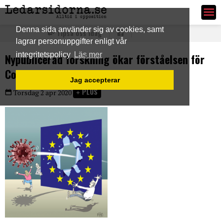
Ledarsidorna.se
Denna sida använder sig av cookies, samt
Tipsa oss idag
lagrar personuppgifter enligt vår
integritetspolicy
Läs mer
Nypublicerad forskning ökar förståelsen för
Corona-viruset
Jag accepterar
PLUS
Torsdag 2 apr 2020