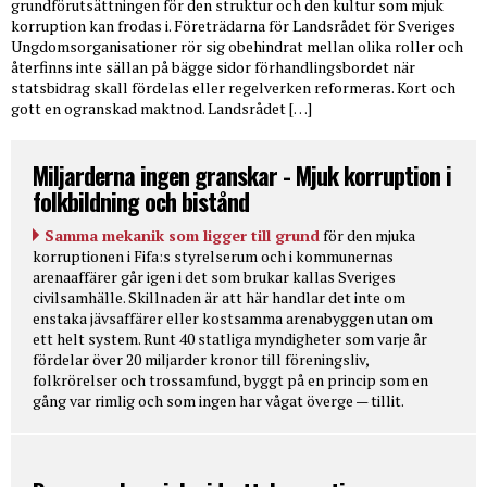
grundförutsättningen för den struktur och den kultur som mjuk
korruption kan frodas i. Företrädarna för Landsrådet för Sveriges
Ungdomsorganisationer rör sig obehindrat mellan olika roller och
återfinns inte sällan på bägge sidor förhandlingsbordet när
statsbidrag skall fördelas eller regelverken reformeras. Kort och
gott en ogranskad maktnod. Landsrådet […]
Miljarderna ingen granskar - Mjuk korruption i
folkbildning och bistånd
Samma mekanik som ligger till grund
för den mjuka
korruptionen i Fifa:s styrelserum och i kommunernas
arenaaffärer går igen i det som brukar kallas Sveriges
civilsamhälle. Skillnaden är att här handlar det inte om
enstaka jävsaffärer eller kostsamma arenabyggen utan om
ett helt system. Runt 40 statliga myndigheter som varje år
fördelar över 20 miljarder kronor till föreningsliv,
folkrörelser och trossamfund, byggt på en princip som en
gång var rimlig och som ingen har vågat överge — tillit.