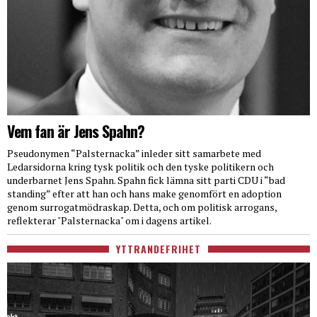
Vem fan är Jens Spahn?
Pseudonymen “Palsternacka” inleder sitt samarbete med
Ledarsidorna kring tysk politik och den tyske politikern och
underbarnet Jens Spahn. Spahn fick lämna sitt parti CDU i “bad
standing” efter att han och hans make genomfört en adoption
genom surrogatmödraskap. Detta, och om politisk arrogans,
reflekterar "Palsternacka" om i dagens artikel.
YTTRANDEFRIHET