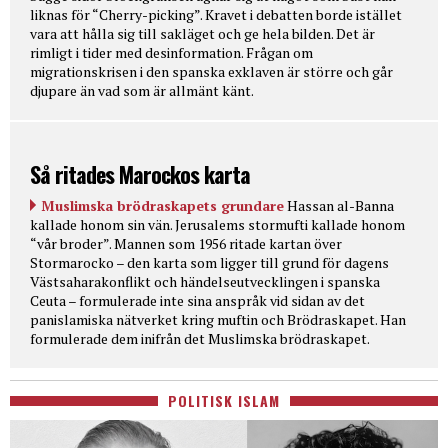
liknas för “Cherry-picking”. Kravet i debatten borde istället
vara att hålla sig till sakläget och ge hela bilden. Det är
rimligt i tider med desinformation. Frågan om
migrationskrisen i den spanska exklaven är större och går
djupare än vad som är allmänt känt.
Så ritades Marockos karta
Muslimska brödraskapets grundare
Hassan al-Banna
kallade honom sin vän. Jerusalems stormufti kallade honom
“vår broder”. Mannen som 1956 ritade kartan över
Stormarocko – den karta som ligger till grund för dagens
Västsaharakonflikt och händelseutvecklingen i spanska
Ceuta – formulerade inte sina anspråk vid sidan av det
panislamiska nätverket kring muftin och Brödraskapet. Han
formulerade dem inifrån det Muslimska brödraskapet.
POLITISK ISLAM