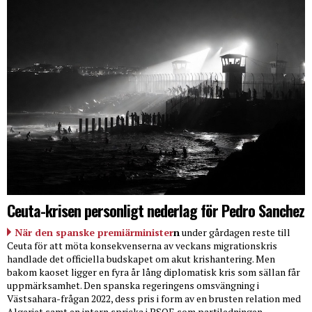
Ceuta-krisen personligt nederlag för Pedro Sanchez
När den spanske premiärminister
n
under gårdagen reste till
Ceuta för att möta konsekvenserna av veckans migrationskris
handlade det officiella budskapet om akut krishantering. Men
bakom kaoset ligger en fyra år lång diplomatisk kris som sällan får
uppmärksamhet. Den spanska regeringens omsvängning i
Västsahara-frågan 2022, dess pris i form av en brusten relation med
Algeriet samt en intern spricka i PSOE som partiledningen