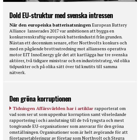
Dold EU-struktur med svenska intressen
När den europeiska batterisatsningen
European Battery
Alliance lanserades 2017 var ambitionen att bygga en
konkurrenskraftig europeisk batteriindustri från grunden.
Nästan ett decennium senare, efter Northvolts konkurs och
med en pågående brottsutredning mot alliansens operativa
motor EIT InnoEnergy går det att kartlägga hur tre svenska
aktörer, två tidigare ministrar och en industristrateg, vid olika
tidpunkter och på olika sätt över tid knutits till samma
nätverk.
Den gröna korruptionen
Tidningen Affärsvärlden har i artiklar
rapporterat om
vad som ser ut som uppenbar korruption samt vilseledande
rapportering i och i anslutning till de två tyngsta och mest
tongivande EU-organisationer som ansvarar för den gröna
omställningen. Organisationer som är helt avgörande för att
företagsetableringar av företag som Northvolt och Stegra