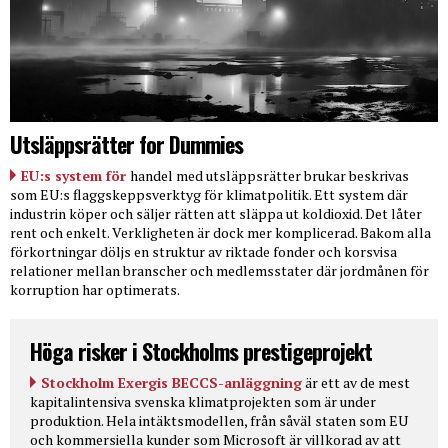
Utsläppsrätter for Dummies
EU:s system för
handel med utsläppsrätter brukar beskrivas
som EU:s flaggskeppsverktyg för klimatpolitik. Ett system där
industrin köper och säljer rätten att släppa ut koldioxid. Det låter
rent och enkelt. Verkligheten är dock mer komplicerad. Bakom alla
förkortningar döljs en struktur av riktade fonder och korsvisa
relationer mellan branscher och medlemsstater där jordmånen för
korruption har optimerats.
Höga risker i Stockholms prestigeprojekt
Stockholm Exergis BECCS-anläggning
är ett av de mest
kapitalintensiva svenska klimatprojekten som är under
produktion. Hela intäktsmodellen, från såväl staten som EU
och kommersiella kunder som Microsoft är villkorad av att