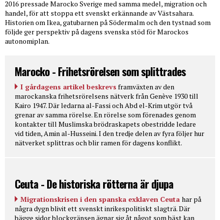
2016 pressade Marocko Sverige med samma medel, migration och
handel, för att stoppa ett svenskt erkännande av Västsahara.
Historien om Ikea, gatubarnen på Södermalm och den tystnad som
följde ger perspektiv på dagens svenska stöd för Marockos
autonomiplan.
Marocko - Frihetsrörelsen som splittrades
I gårdagens artikel beskrevs
framväxten av den
marockanska frihetsrörelsens nätverk från Genève 1930 till
Kairo 1947. Där ledarna al-Fassi och Abd el-Krim utgör två
grenar av samma rörelse. En rörelse som förenades genom
kontakter till Muslimska brödraskapets obestridde ledare
vid tiden, Amin al-Husseini. I den tredje delen av fyra följer hur
nätverket splittras och blir ramen för dagens konflikt.
Ceuta - De historiska rötterna är djupa
Migrationskrisen i den spanska exklaven Ceuta
har på
några dygn blivit ett svenskt inrikespolitiskt slagträ. Där
bägge sidor blockgränsen ägnar sig åt något som bäst kan