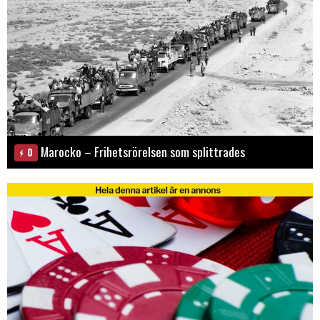
Marocko – Frihetsrörelsen som splittrades
0