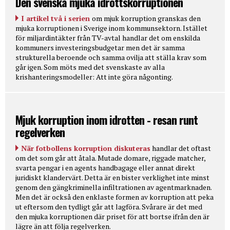
Den svenska mjuka idrottskorruptionen
I artikel två i serien
om mjuk korruption granskas den
mjuka korruptionen i Sverige inom kommunsektorn. Istället
för miljardintäkter från TV-avtal handlar det om enskilda
kommuners investeringsbudgetar men det är samma
strukturella beroende och samma ovilja att ställa krav som
går igen. Som möts med det svenskaste av alla
krishanteringsmodeller: Att inte göra någonting.
Mjuk korruption inom idrotten - resan runt
regelverken
När fotbollens korruption diskuteras
handlar det oftast
om det som går att åtala. Mutade domare, riggade matcher,
svarta pengar i en agents handbagage eller annat direkt
juridiskt klandervärt. Detta är en bister verklighet inte minst
genom den gängkriminella infiltrationen av agentmarknaden.
Men det är också den enklaste formen av korruption att peka
ut eftersom den tydligt går att lagföra. Svårare är det med
den mjuka korruptionen där priset för att bortse ifrån den är
lägre än att följa regelverken.