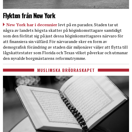
Flykten från New York
New York har i decennier
levt på en paradox. Staden tar ut
några av landets högsta skatter på höginkomsttagare samtidigt
som den förlitat sig på just dessa höginkomsttagares närvaro för
att finansiera sin välfärd. För närvarande sker en form av
demografisk förändring av staden där miljonärer väljer att flytta till
lågskattestater som Florida och Texas vilket påverkar och utmanar
den nyvalde borgmästarens reformutrymme.
MUSLIMSKA BRÖDRASKAPET