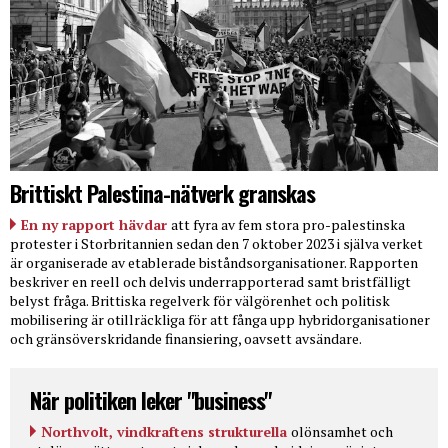
Brittiskt Palestina-nätverk granskas
En ny rapport hävdar
att fyra av fem stora pro-palestinska
protester i Storbritannien sedan den 7 oktober 2023 i själva verket
är organiserade av etablerade biståndsorganisationer. Rapporten
beskriver en reell och delvis underrapporterad samt bristfälligt
belyst fråga. Brittiska regelverk för välgörenhet och politisk
mobilisering är otillräckliga för att fånga upp hybridorganisationer
och gränsöverskridande finansiering, oavsett avsändare.
När politiken leker "business"
Northvolt, vindkraftens strukturella
olönsamhet och