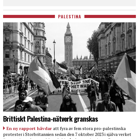
PALESTINA
Brittiskt Palestina-nätverk granskas
En ny rapport hävdar
att fyra av fem stora pro-palestinska
protester i Storbritannien sedan den 7 oktober 2023 i själva verket