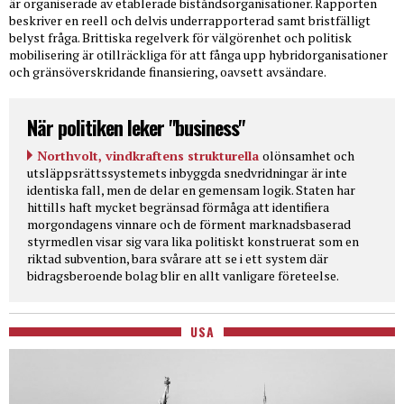
är organiserade av etablerade biståndsorganisationer. Rapporten
beskriver en reell och delvis underrapporterad samt bristfälligt
belyst fråga. Brittiska regelverk för välgörenhet och politisk
mobilisering är otillräckliga för att fånga upp hybridorganisationer
och gränsöverskridande finansiering, oavsett avsändare.
När politiken leker "business"
Northvolt, vindkraftens strukturella
olönsamhet och
utsläppsrättssystemets inbyggda snedvridningar är inte
identiska fall, men de delar en gemensam logik. Staten har
hittills haft mycket begränsad förmåga att identifiera
morgondagens vinnare och de förment marknadsbaserad
styrmedlen visar sig vara lika politiskt konstruerat som en
riktad subvention, bara svårare att se i ett system där
bidragsberoende bolag blir en allt vanligare företeelse.
USA