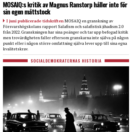
MOSAIQ:s kritik av Magnus Ranstorp håller inte för
sin egen måttstock
I juni publicerade tidskriften
MOSAIQ en granskning av
Försvarshögskolans rapport Salafism och salafistisk jihadism 2.0
från 2022. Granskningen har sina poänger och tar upp befogad kritik
men trovärdigheten faller eftersom granskarna inte själva på någon
punkt eller i någon större omfattning själva lever upp till sina egna
kvalitetskrav.
SOCIALDEMOKRATERNAS HISTORIA