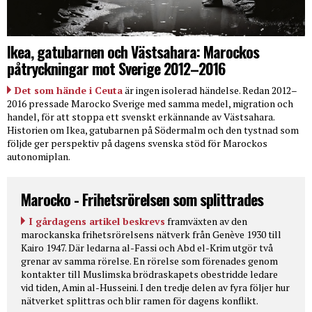
Ikea, gatubarnen och Västsahara: Marockos
påtryckningar mot Sverige 2012–2016
Det som hände i Ceuta
är ingen isolerad händelse. Redan 2012–
2016 pressade Marocko Sverige med samma medel, migration och
handel, för att stoppa ett svenskt erkännande av Västsahara.
Historien om Ikea, gatubarnen på Södermalm och den tystnad som
följde ger perspektiv på dagens svenska stöd för Marockos
autonomiplan.
Marocko - Frihetsrörelsen som splittrades
I gårdagens artikel beskrevs
framväxten av den
marockanska frihetsrörelsens nätverk från Genève 1930 till
Kairo 1947. Där ledarna al-Fassi och Abd el-Krim utgör två
grenar av samma rörelse. En rörelse som förenades genom
kontakter till Muslimska brödraskapets obestridde ledare
vid tiden, Amin al-Husseini. I den tredje delen av fyra följer hur
nätverket splittras och blir ramen för dagens konflikt.