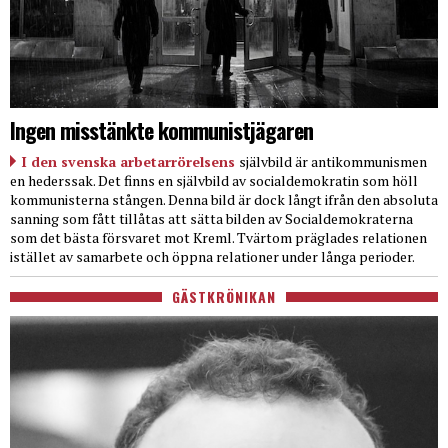
Ingen misstänkte kommunistjägaren
I den svenska arbetarrörelsens
självbild är antikommunismen
en hederssak. Det finns en självbild av socialdemokratin som höll
kommunisterna stången. Denna bild är dock långt ifrån den absoluta
sanning som fått tillåtas att sätta bilden av Socialdemokraterna
som det bästa försvaret mot Kreml. Tvärtom präglades relationen
istället av samarbete och öppna relationer under långa perioder.
GÄSTKRÖNIKAN