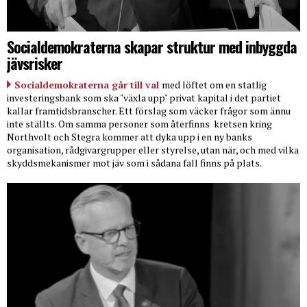
Socialdemokraterna skapar struktur med inbyggda
jävsrisker
Socialdemokraterna går till val
med löftet om en statlig
investeringsbank som ska "växla upp" privat kapital i det partiet
kallar framtidsbranscher. Ett förslag som väcker frågor som ännu
inte ställts. Om samma personer som återfinns
kretsen kring
Northvolt och Stegra kommer att dyka upp i en ny banks
organisation, rådgivargrupper eller styrelse, utan när, och med vilka
skyddsmekanismer mot jäv som i sådana fall finns på plats.