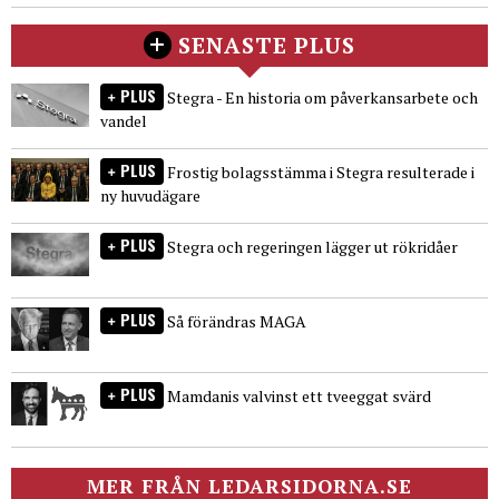
SENASTE PLUS
PLUS
Stegra - En historia om påverkansarbete och
vandel
PLUS
Frostig bolagsstämma i Stegra resulterade i
ny huvudägare
PLUS
Stegra och regeringen lägger ut rökridåer
PLUS
Så förändras MAGA
PLUS
Mamdanis valvinst ett tveeggat svärd
MER FRÅN LEDARSIDORNA.SE