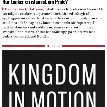
Hur tänker en islamist om Pride?
Den danske författaren
, debattören och föreläsaren Yaqoub Ali
var tidigare en aktiv rekryterare åt, och därmed bidragit till
uppbyggnaden av den danska islamistiska miljön. En miljö han kom
att lämna och är idag en av landets mest anlitade experter på
radikal islamism samt radikala muslimska rörelser. Inför den
svenska Pride-festivalen har han ställt upp på en intervju med
Ledarsidornas Edward Nordén.
KULTUR