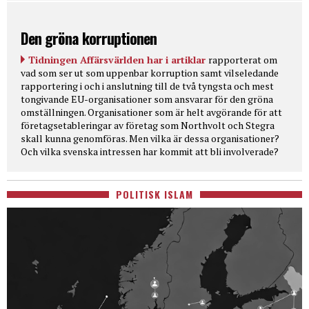
Den gröna korruptionen
Tidningen Affärsvärlden har i artiklar
rapporterat om
vad som ser ut som uppenbar korruption samt vilseledande
rapportering i och i anslutning till de två tyngsta och mest
tongivande EU-organisationer som ansvarar för den gröna
omställningen. Organisationer som är helt avgörande för att
företagsetableringar av företag som Northvolt och Stegra
skall kunna genomföras. Men vilka är dessa organisationer?
Och vilka svenska intressen har kommit att bli involverade?
POLITISK ISLAM