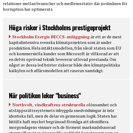
relationer mellan branscher och medlemsstater där jordmånen för
korruption har optimerats.
Höga risker i Stockholms prestigeprojekt
Stockholm Exergis BECCS-anläggning
är ett av de mest
kapitalintensiva svenska klimatprojekten som är under
produktion. Hela intäktsmodellen, från såväl staten som EU
och kommersiella kunder som Microsoft är villkorad av att
en delvis oprövad teknik levererar utlovad prestanda. Om
något av dessa led brister riskerar både den klimatpolitiska
kalkylen och affärsmodellen att raseras samtidigt.
När politiken leker "business"
Northvolt, vindkraftens strukturella
olönsamhet och
utsläppsrättssystemets inbyggda snedvridningar är inte
identiska fall, men de delar en gemensam logik. Staten har
hittills haft mycket begränsad förmåga att identifiera
morgondagens vinnare och de förment marknadsbaserad
styrmedlen visar sig vara lika politiskt konstruerat som en