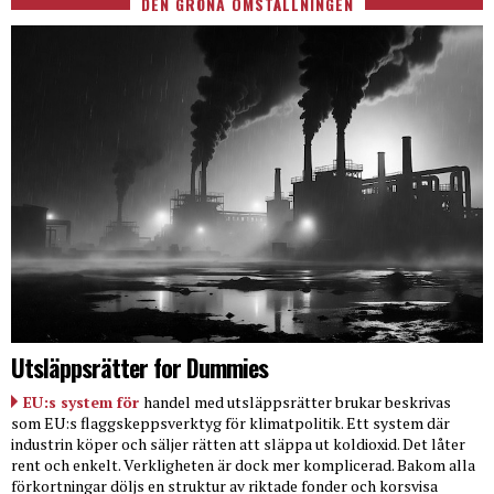
DEN GRÖNA OMSTÄLLNINGEN
Utsläppsrätter for Dummies
EU:s system för
handel med utsläppsrätter brukar beskrivas
som EU:s flaggskeppsverktyg för klimatpolitik. Ett system där
industrin köper och säljer rätten att släppa ut koldioxid. Det låter
rent och enkelt. Verkligheten är dock mer komplicerad. Bakom alla
förkortningar döljs en struktur av riktade fonder och korsvisa