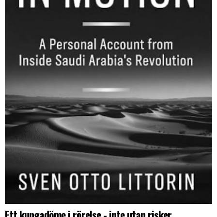
Ett kungadöme i rörelse - inte utan risker