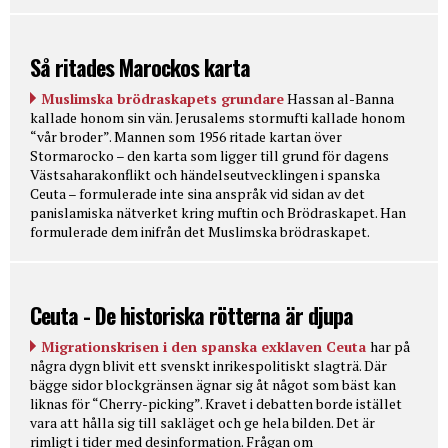
Så ritades Marockos karta
Muslimska brödraskapets grundare
Hassan al-Banna
kallade honom sin vän. Jerusalems stormufti kallade honom
“vår broder”. Mannen som 1956 ritade kartan över
Stormarocko – den karta som ligger till grund för dagens
Västsaharakonflikt och händelseutvecklingen i spanska
Ceuta – formulerade inte sina anspråk vid sidan av det
panislamiska nätverket kring muftin och Brödraskapet. Han
formulerade dem inifrån det Muslimska brödraskapet.
Ceuta - De historiska rötterna är djupa
Migrationskrisen i den spanska exklaven Ceuta
har på
några dygn blivit ett svenskt inrikespolitiskt slagträ. Där
bägge sidor blockgränsen ägnar sig åt något som bäst kan
liknas för “Cherry-picking”. Kravet i debatten borde istället
vara att hålla sig till sakläget och ge hela bilden. Det är
rimligt i tider med desinformation. Frågan om