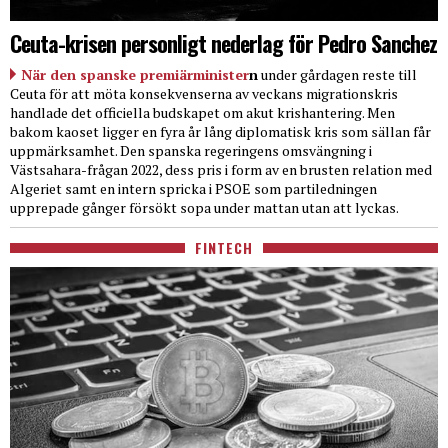
Ceuta-krisen personligt nederlag för Pedro Sanchez
När den spanske premiärminister
n
under gårdagen reste till
Ceuta för att möta konsekvenserna av veckans migrationskris
handlade det officiella budskapet om akut krishantering. Men
bakom kaoset ligger en fyra år lång diplomatisk kris som sällan får
uppmärksamhet. Den spanska regeringens omsvängning i
Västsahara-frågan 2022, dess pris i form av en brusten relation med
Algeriet samt en intern spricka i PSOE som partiledningen
upprepade gånger försökt sopa under mattan utan att lyckas.
FINTECH