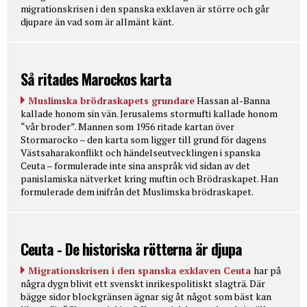
migrationskrisen i den spanska exklaven är större och går
djupare än vad som är allmänt känt.
Så ritades Marockos karta
Muslimska brödraskapets grundare
Hassan al-Banna
kallade honom sin vän. Jerusalems stormufti kallade honom
“vår broder”. Mannen som 1956 ritade kartan över
Stormarocko – den karta som ligger till grund för dagens
Västsaharakonflikt och händelseutvecklingen i spanska
Ceuta – formulerade inte sina anspråk vid sidan av det
panislamiska nätverket kring muftin och Brödraskapet. Han
formulerade dem inifrån det Muslimska brödraskapet.
Ceuta - De historiska rötterna är djupa
Migrationskrisen i den spanska exklaven Ceuta
har på
några dygn blivit ett svenskt inrikespolitiskt slagträ. Där
bägge sidor blockgränsen ägnar sig åt något som bäst kan