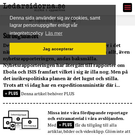
Ledarsidorna.se
Denna sida använder sig av cookies, samt
Tipsa oss idag
lagrar personuppgifter enligt vår
Surdegsbältet
integritetspolicy
Läs mer
Det är som om valet aldrig ägt rum. Det råder i det
Jag accepterar
närmaste en total stiltje på ledarsidorna och allt, även
nyhetsrapporteringen, andas baksmälla.
Nyhetsrapporteringen har återgått till rapporter om
Ebola och ISIS framfart vilket i sig är illa nog. Men på
det inrikespolitiska planen är det lugnt och stilla.
Trots att vi idag har en expeditionsministär där i...
PLUS
Denna artikel behöver PLUS
Missa inte våra fördjupande reportage
och extramaterial i våra avslöjanden.
PLUS
Med
får du tillgång till alla
artiklar, bilder och videoklipp. Glöm inte att