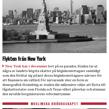
Flykten från New York
New York har i decennier
levt på en paradox. Staden tar ut
några av landets högsta skatter på höginkomsttagare samtidigt
som den förlitat sig på just dessa höginkomsttagares närvaro för
att finansiera sin välfärd. För närvarande sker en form av
demografisk förändring av staden där miljonärer väljer att flytta till
lågskattestater som Florida och Texas vilket påverkar och utmanar
den nyvalde borgmästarens reformutrymme.
MUSLIMSKA BRÖDRASKAPET