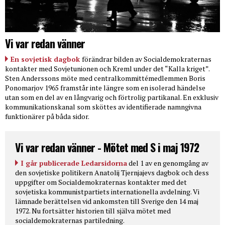
Vi var redan vänner
En sovjetisk dagbok
förändrar bilden av Socialdemokraternas
kontakter med Sovjetunionen och Kreml under det “Kalla kriget”.
Sten Anderssons möte med centralkommittémedlemmen Boris
Ponomarjov 1965 framstår inte längre som en isolerad händelse
utan som en del av en långvarig och förtrolig partikanal. En exklusiv
kommunikationskanal som sköttes av identifierade namngivna
funktionärer på båda sidor.
Vi var redan vänner - Mötet med S i maj 1972
I går publicerade Ledarsidorna
del 1 av en genomgång av
den sovjetiske politikern Anatolij Tjernjajevs dagbok och dess
uppgifter om Socialdemokraternas kontakter med det
sovjetiska kommunistpartiets internationella avdelning. Vi
lämnade berättelsen vid ankomsten till Sverige den 14 maj
1972. Nu fortsätter historien till själva mötet med
socialdemokraternas partiledning.