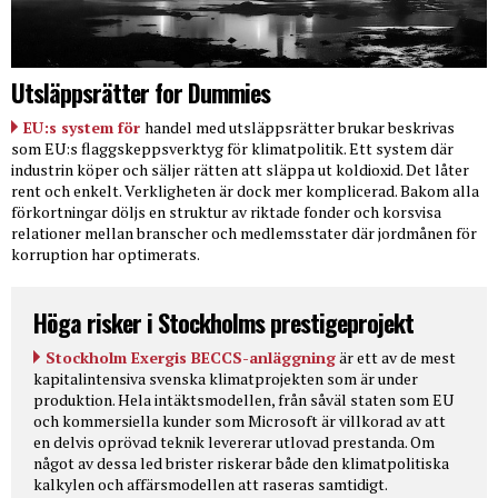
Utsläppsrätter for Dummies
EU:s system för
handel med utsläppsrätter brukar beskrivas
som EU:s flaggskeppsverktyg för klimatpolitik. Ett system där
industrin köper och säljer rätten att släppa ut koldioxid. Det låter
rent och enkelt. Verkligheten är dock mer komplicerad. Bakom alla
förkortningar döljs en struktur av riktade fonder och korsvisa
relationer mellan branscher och medlemsstater där jordmånen för
korruption har optimerats.
Höga risker i Stockholms prestigeprojekt
Stockholm Exergis BECCS-anläggning
är ett av de mest
kapitalintensiva svenska klimatprojekten som är under
produktion. Hela intäktsmodellen, från såväl staten som EU
och kommersiella kunder som Microsoft är villkorad av att
en delvis oprövad teknik levererar utlovad prestanda. Om
något av dessa led brister riskerar både den klimatpolitiska
kalkylen och affärsmodellen att raseras samtidigt.