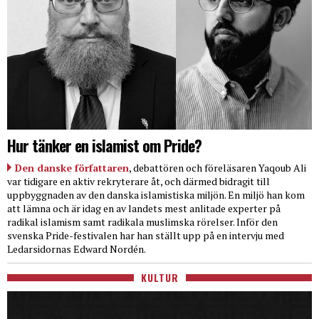
Hur tänker en islamist om Pride?
Den danske författaren
, debattören och föreläsaren Yaqoub Ali
var tidigare en aktiv rekryterare åt, och därmed bidragit till
uppbyggnaden av den danska islamistiska miljön. En miljö han kom
att lämna och är idag en av landets mest anlitade experter på
radikal islamism samt radikala muslimska rörelser. Inför den
svenska Pride-festivalen har han ställt upp på en intervju med
Ledarsidornas Edward Nordén.
KULTUR