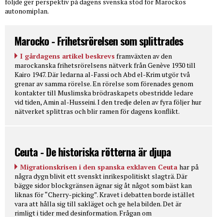
följde ger perspektiv på dagens svenska stöd för Marockos
autonomiplan.
Marocko - Frihetsrörelsen som splittrades
I gårdagens artikel beskrevs
framväxten av den
marockanska frihetsrörelsens nätverk från Genève 1930 till
Kairo 1947. Där ledarna al-Fassi och Abd el-Krim utgör två
grenar av samma rörelse. En rörelse som förenades genom
kontakter till Muslimska brödraskapets obestridde ledare
vid tiden, Amin al-Husseini. I den tredje delen av fyra följer hur
nätverket splittras och blir ramen för dagens konflikt.
Ceuta - De historiska rötterna är djupa
Migrationskrisen i den spanska exklaven Ceuta
har på
några dygn blivit ett svenskt inrikespolitiskt slagträ. Där
bägge sidor blockgränsen ägnar sig åt något som bäst kan
liknas för “Cherry-picking”. Kravet i debatten borde istället
vara att hålla sig till sakläget och ge hela bilden. Det är
rimligt i tider med desinformation. Frågan om