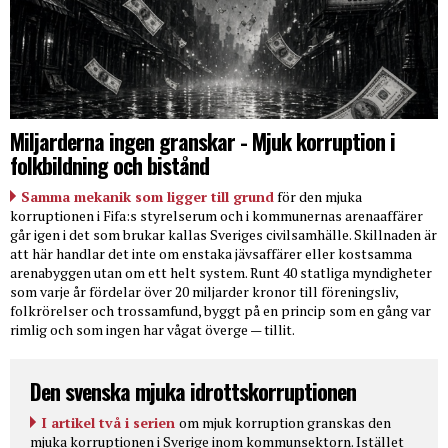
Miljarderna ingen granskar - Mjuk korruption i
folkbildning och bistånd
Samma mekanik som ligger till grund
för den mjuka
korruptionen i Fifa:s styrelserum och i kommunernas arenaaffärer
går igen i det som brukar kallas Sveriges civilsamhälle. Skillnaden är
att här handlar det inte om enstaka jävsaffärer eller kostsamma
arenabyggen utan om ett helt system. Runt 40 statliga myndigheter
som varje år fördelar över 20 miljarder kronor till föreningsliv,
folkrörelser och trossamfund, byggt på en princip som en gång var
rimlig och som ingen har vågat överge — tillit.
Den svenska mjuka idrottskorruptionen
I artikel två i serien
om mjuk korruption granskas den
mjuka korruptionen i Sverige inom kommunsektorn. Istället