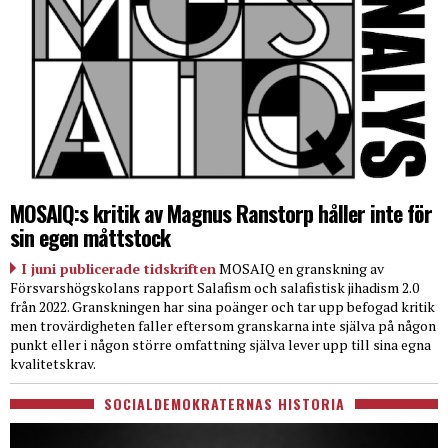
MOSAIQ:s kritik av Magnus Ranstorp håller inte för
sin egen måttstock
I juni publicerade tidskriften
MOSAIQ en granskning av
Försvarshögskolans rapport Salafism och salafistisk jihadism 2.0
från 2022. Granskningen har sina poänger och tar upp befogad kritik
men trovärdigheten faller eftersom granskarna inte själva på någon
punkt eller i någon större omfattning själva lever upp till sina egna
kvalitetskrav.
SOCIALDEMOKRATERNAS HISTORIA