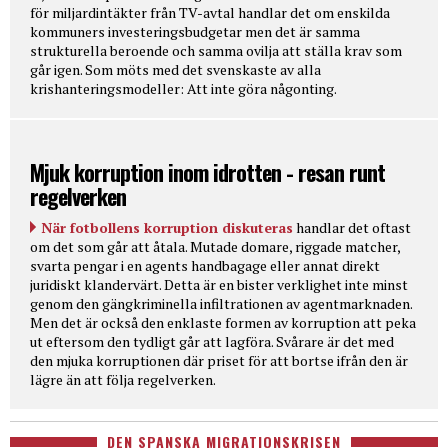
för miljardintäkter från TV-avtal handlar det om enskilda
kommuners investeringsbudgetar men det är samma
strukturella beroende och samma ovilja att ställa krav som
går igen. Som möts med det svenskaste av alla
krishanteringsmodeller: Att inte göra någonting.
Mjuk korruption inom idrotten - resan runt
regelverken
När fotbollens korruption diskuteras
handlar det oftast
om det som går att åtala. Mutade domare, riggade matcher,
svarta pengar i en agents handbagage eller annat direkt
juridiskt klandervärt. Detta är en bister verklighet inte minst
genom den gängkriminella infiltrationen av agentmarknaden.
Men det är också den enklaste formen av korruption att peka
ut eftersom den tydligt går att lagföra. Svårare är det med
den mjuka korruptionen där priset för att bortse ifrån den är
lägre än att följa regelverken.
DEN SPANSKA MIGRATIONSKRISEN