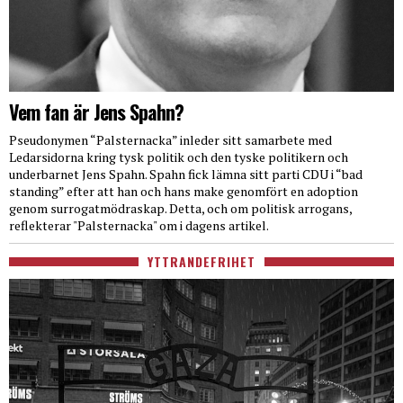
Vem fan är Jens Spahn?
Pseudonymen “Palsternacka” inleder sitt samarbete med
Ledarsidorna kring tysk politik och den tyske politikern och
underbarnet Jens Spahn. Spahn fick lämna sitt parti CDU i “bad
standing” efter att han och hans make genomfört en adoption
genom surrogatmödraskap. Detta, och om politisk arrogans,
reflekterar "Palsternacka" om i dagens artikel.
YTTRANDEFRIHET