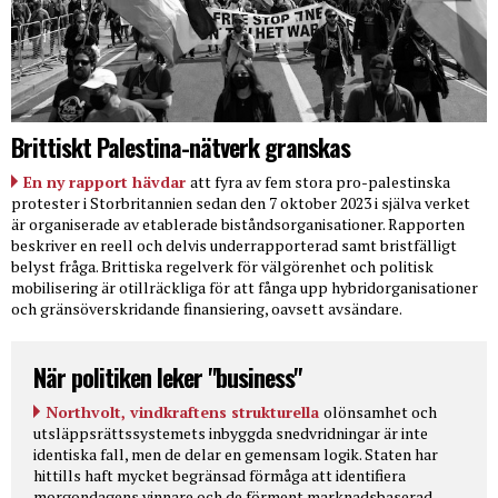
Brittiskt Palestina-nätverk granskas
En ny rapport hävdar
att fyra av fem stora pro-palestinska
protester i Storbritannien sedan den 7 oktober 2023 i själva verket
är organiserade av etablerade biståndsorganisationer. Rapporten
beskriver en reell och delvis underrapporterad samt bristfälligt
belyst fråga. Brittiska regelverk för välgörenhet och politisk
mobilisering är otillräckliga för att fånga upp hybridorganisationer
och gränsöverskridande finansiering, oavsett avsändare.
När politiken leker "business"
Northvolt, vindkraftens strukturella
olönsamhet och
utsläppsrättssystemets inbyggda snedvridningar är inte
identiska fall, men de delar en gemensam logik. Staten har
hittills haft mycket begränsad förmåga att identifiera
morgondagens vinnare och de förment marknadsbaserad