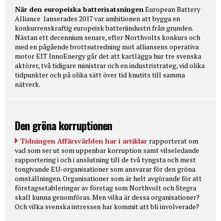
När den europeiska batterisatsningen
European Battery
Alliance lanserades 2017 var ambitionen att bygga en
konkurrenskraftig europeisk batteriindustri från grunden.
Nästan ett decennium senare, efter Northvolts konkurs och
med en pågående brottsutredning mot alliansens operativa
motor EIT InnoEnergy går det att kartlägga hur tre svenska
aktörer, två tidigare ministrar och en industristrateg, vid olika
tidpunkter och på olika sätt över tid knutits till samma
nätverk.
Den gröna korruptionen
Tidningen Affärsvärlden har i artiklar
rapporterat om
vad som ser ut som uppenbar korruption samt vilseledande
rapportering i och i anslutning till de två tyngsta och mest
tongivande EU-organisationer som ansvarar för den gröna
omställningen. Organisationer som är helt avgörande för att
företagsetableringar av företag som Northvolt och Stegra
skall kunna genomföras. Men vilka är dessa organisationer?
Och vilka svenska intressen har kommit att bli involverade?