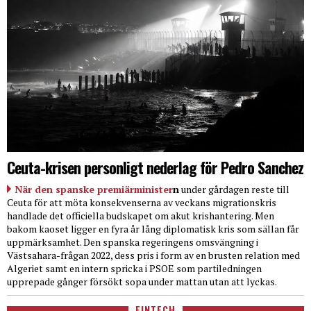
Ceuta-krisen personligt nederlag för Pedro Sanchez
När den spanske premiärminister
n
under gårdagen reste till
Ceuta för att möta konsekvenserna av veckans migrationskris
handlade det officiella budskapet om akut krishantering. Men
bakom kaoset ligger en fyra år lång diplomatisk kris som sällan får
uppmärksamhet. Den spanska regeringens omsvängning i
Västsahara-frågan 2022, dess pris i form av en brusten relation med
Algeriet samt en intern spricka i PSOE som partiledningen
upprepade gånger försökt sopa under mattan utan att lyckas.
FINTECH