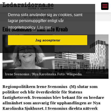
Ledarsidorna.se
Denna sida använder sig av cookies, samt
Tipsa oss idag
lagrar personuppgifter enligt vår
Exit Svenonius – men inte Kreab
integritetspolicy
Läs mer
Jag accepterar
Irene Svenonius / Nya Karolinska. Foto: Wikipedia.
Regionpolitikern Irene Svenonius (M) slutar som
politiker och blir överdirektör för Statens
fastighetsverk. Svenonius blev bekant för en bredare
allmänhet som ansvarig för upphandlingen av Nya
Karolinska Sjukhuset. I Svenonius direkta nätverk