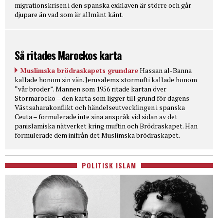
migrationskrisen i den spanska exklaven är större och går
djupare än vad som är allmänt känt.
Så ritades Marockos karta
Muslimska brödraskapets grundare
Hassan al-Banna
kallade honom sin vän. Jerusalems stormufti kallade honom
“vår broder”. Mannen som 1956 ritade kartan över
Stormarocko – den karta som ligger till grund för dagens
Västsaharakonflikt och händelseutvecklingen i spanska
Ceuta – formulerade inte sina anspråk vid sidan av det
panislamiska nätverket kring muftin och Brödraskapet. Han
formulerade dem inifrån det Muslimska brödraskapet.
POLITISK ISLAM