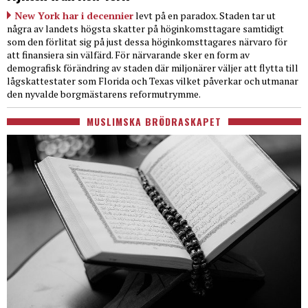
New York har i decennier
levt på en paradox. Staden tar ut
några av landets högsta skatter på höginkomsttagare samtidigt
som den förlitat sig på just dessa höginkomsttagares närvaro för
att finansiera sin välfärd. För närvarande sker en form av
demografisk förändring av staden där miljonärer väljer att flytta till
lågskattestater som Florida och Texas vilket påverkar och utmanar
den nyvalde borgmästarens reformutrymme.
MUSLIMSKA BRÖDRASKAPET