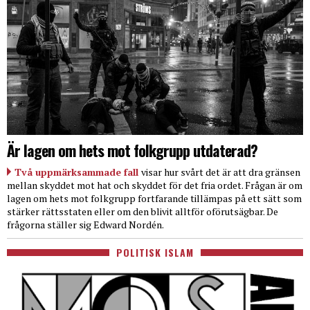
Är lagen om hets mot folkgrupp utdaterad?
Två uppmärksammade fall
visar hur svårt det är att dra gränsen
mellan skyddet mot hat och skyddet för det fria ordet. Frågan är om
lagen om hets mot folkgrupp fortfarande tillämpas på ett sätt som
stärker rättsstaten eller om den blivit alltför oförutsägbar. De
frågorna ställer sig Edward Nordén.
POLITISK ISLAM