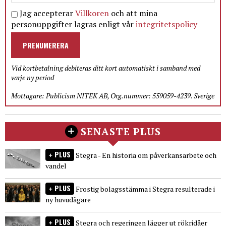
Jag accepterar
Villkoren
och att mina
personuppgifter lagras enligt vår
integritetspolicy
PRENUMERERA
Vid kortbetalning debiteras ditt kort automatiskt i samband med
varje ny period
Mottagare: Publicism NITEK AB, Org.nummer: 559059-4239. Sverige
SENASTE PLUS
PLUS
Stegra - En historia om påverkansarbete och
vandel
PLUS
Frostig bolagsstämma i Stegra resulterade i
ny huvudägare
PLUS
Stegra och regeringen lägger ut rökridåer