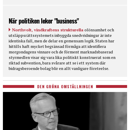
När politiken leker "business"
Northvolt, vindkraftens strukturella
olönsamhet och
utsläppsrättssystemets inbyggda snedvridningar är inte
identiska fall, men de delar en gemensam logik. Staten har
hittills haft mycket begränsad förmåga att identifiera
morgondagens vinnare och de förment marknadsbaserad
styrmedlen visar sig vara lika politiskt konstruerat som en
riktad subvention, bara svårare att se i ett system där
bidragsberoende bolag blir en allt vanligare företeelse.
DEN GRÖNA OMSTÄLLNINGEN