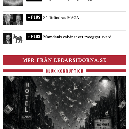
PLUS
Så förändras MAGA
PLUS
Mamdanis valvinst ett tveeggat svärd
MER FRÅN LEDARSIDORNA.SE
MJUK KORRUPTION