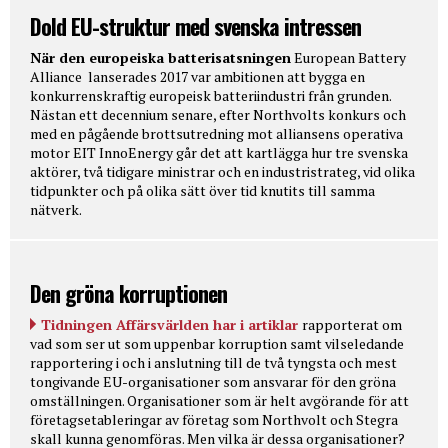
Dold EU-struktur med svenska intressen
När den europeiska batterisatsningen
European Battery
Alliance lanserades 2017 var ambitionen att bygga en
konkurrenskraftig europeisk batteriindustri från grunden.
Nästan ett decennium senare, efter Northvolts konkurs och
med en pågående brottsutredning mot alliansens operativa
motor EIT InnoEnergy går det att kartlägga hur tre svenska
aktörer, två tidigare ministrar och en industristrateg, vid olika
tidpunkter och på olika sätt över tid knutits till samma
nätverk.
Den gröna korruptionen
Tidningen Affärsvärlden har i artiklar
rapporterat om
vad som ser ut som uppenbar korruption samt vilseledande
rapportering i och i anslutning till de två tyngsta och mest
tongivande EU-organisationer som ansvarar för den gröna
omställningen. Organisationer som är helt avgörande för att
företagsetableringar av företag som Northvolt och Stegra
skall kunna genomföras. Men vilka är dessa organisationer?