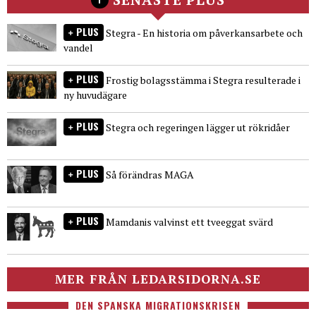
PLUS
Stegra - En historia om påverkansarbete och
vandel
PLUS
Frostig bolagsstämma i Stegra resulterade i
ny huvudägare
PLUS
Stegra och regeringen lägger ut rökridåer
PLUS
Så förändras MAGA
PLUS
Mamdanis valvinst ett tveeggat svärd
MER FRÅN LEDARSIDORNA.SE
DEN SPANSKA MIGRATIONSKRISEN