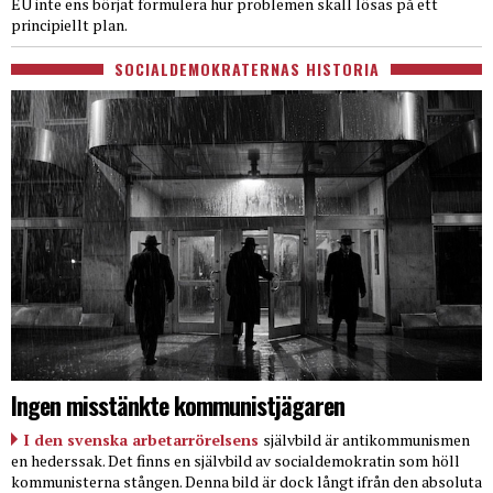
EU inte ens börjat formulera hur problemen skall lösas på ett
principiellt plan.
SOCIALDEMOKRATERNAS HISTORIA
Ingen misstänkte kommunistjägaren
I den svenska arbetarrörelsens
självbild är antikommunismen
en hederssak. Det finns en självbild av socialdemokratin som höll
kommunisterna stången. Denna bild är dock långt ifrån den absoluta