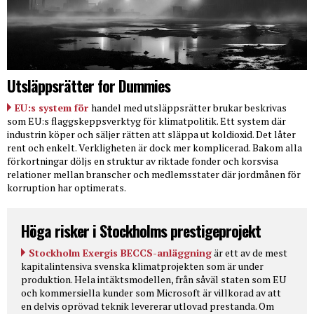
Utsläppsrätter for Dummies
EU:s system för
handel med utsläppsrätter brukar beskrivas
som EU:s flaggskeppsverktyg för klimatpolitik. Ett system där
industrin köper och säljer rätten att släppa ut koldioxid. Det låter
rent och enkelt. Verkligheten är dock mer komplicerad. Bakom alla
förkortningar döljs en struktur av riktade fonder och korsvisa
relationer mellan branscher och medlemsstater där jordmånen för
korruption har optimerats.
Höga risker i Stockholms prestigeprojekt
Stockholm Exergis BECCS-anläggning
är ett av de mest
kapitalintensiva svenska klimatprojekten som är under
produktion. Hela intäktsmodellen, från såväl staten som EU
och kommersiella kunder som Microsoft är villkorad av att
en delvis oprövad teknik levererar utlovad prestanda. Om