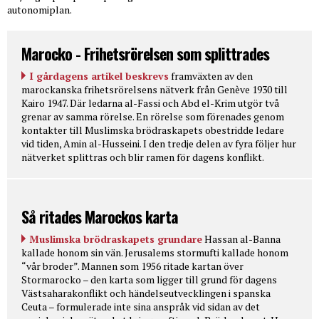
autonomiplan.
Marocko - Frihetsrörelsen som splittrades
I gårdagens artikel beskrevs
framväxten av den
marockanska frihetsrörelsens nätverk från Genève 1930 till
Kairo 1947. Där ledarna al-Fassi och Abd el-Krim utgör två
grenar av samma rörelse. En rörelse som förenades genom
kontakter till Muslimska brödraskapets obestridde ledare
vid tiden, Amin al-Husseini. I den tredje delen av fyra följer hur
nätverket splittras och blir ramen för dagens konflikt.
Så ritades Marockos karta
Muslimska brödraskapets grundare
Hassan al-Banna
kallade honom sin vän. Jerusalems stormufti kallade honom
“vår broder”. Mannen som 1956 ritade kartan över
Stormarocko – den karta som ligger till grund för dagens
Västsaharakonflikt och händelseutvecklingen i spanska
Ceuta – formulerade inte sina anspråk vid sidan av det