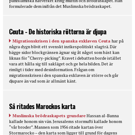
panislamiska nätverket kring muftin och Brödraskapet. Han
formulerade dem inifrån det Muslimska brödraskapet.
Ceuta - De historiska rötterna är djupa
Migrationskrisen i den spanska exklaven Ceuta
har på
några dygn blivit ett svenskt inrikespolitiskt slagträ. Där
bägge sidor blockgränsen ägnar sig åt något som bäst kan
liknas för “Cherry-picking”. Kravet i debatten borde istället
vara att hålla sig till sakläget och ge hela bilden. Det är
rimligt i tider med desinformation. Frågan om
migrationskrisen i den spanska exklaven är större och går
djupare än vad som är allmänt känt.
Så ritades Marockos karta
Muslimska brödraskapets grundare
Hassan al-Banna
kallade honom sin vän. Jerusalems stormufti kallade honom
“vår broder”. Mannen som 1956 ritade kartan över
Stormarocko – den karta som ligger till grund för dagens