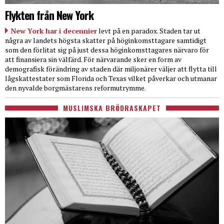
Flykten från New York
New York har i decennier
levt på en paradox. Staden tar ut
några av landets högsta skatter på höginkomsttagare samtidigt
som den förlitat sig på just dessa höginkomsttagares närvaro för
att finansiera sin välfärd. För närvarande sker en form av
demografisk förändring av staden där miljonärer väljer att flytta till
lågskattestater som Florida och Texas vilket påverkar och utmanar
den nyvalde borgmästarens reformutrymme.
MUSLIMSKA BRÖDRASKAPET