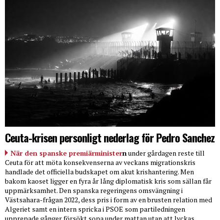
Ceuta-krisen personligt nederlag för Pedro Sanchez
När den spanske premiärminister
n
under gårdagen reste till
Ceuta för att möta konsekvenserna av veckans migrationskris
handlade det officiella budskapet om akut krishantering. Men
bakom kaoset ligger en fyra år lång diplomatisk kris som sällan får
uppmärksamhet. Den spanska regeringens omsvängning i
Västsahara-frågan 2022, dess pris i form av en brusten relation med
Algeriet samt en intern spricka i PSOE som partiledningen
upprepade gånger försökt sopa under mattan utan att lyckas.