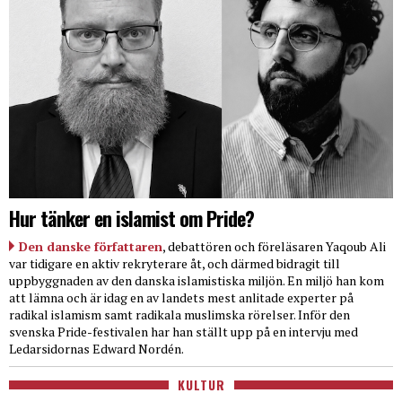
Hur tänker en islamist om Pride?
Den danske författaren
, debattören och föreläsaren Yaqoub Ali
var tidigare en aktiv rekryterare åt, och därmed bidragit till
uppbyggnaden av den danska islamistiska miljön. En miljö han kom
att lämna och är idag en av landets mest anlitade experter på
radikal islamism samt radikala muslimska rörelser. Inför den
svenska Pride-festivalen har han ställt upp på en intervju med
Ledarsidornas Edward Nordén.
KULTUR