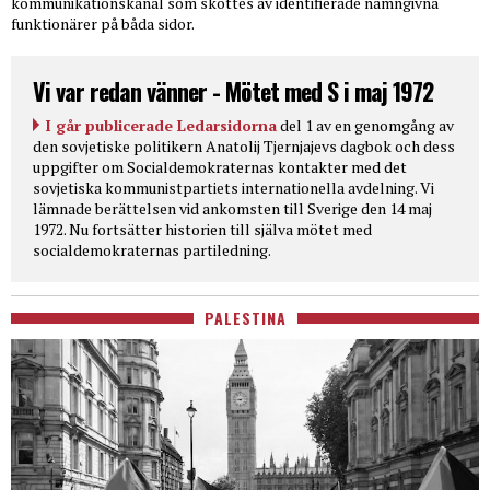
kommunikationskanal som sköttes av identifierade namngivna
funktionärer på båda sidor.
Vi var redan vänner - Mötet med S i maj 1972
I går publicerade Ledarsidorna
del 1 av en genomgång av
den sovjetiske politikern Anatolij Tjernjajevs dagbok och dess
uppgifter om Socialdemokraternas kontakter med det
sovjetiska kommunistpartiets internationella avdelning. Vi
lämnade berättelsen vid ankomsten till Sverige den 14 maj
1972. Nu fortsätter historien till själva mötet med
socialdemokraternas partiledning.
PALESTINA