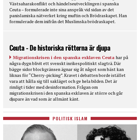
Västsaharakonflikt och händelseutvecklingen i spanska
Ceuta – formulerade inte sina anspråk vid sidan av det
panislamiska nätverket kring muftin och Brödraskapet. Han
formulerade dem inifrån det Muslimska brödraskapet.
Ceuta - De historiska rötterna är djupa
Migrationskrisen i den spanska exklaven Ceuta
har på
några dygn blivit ett svenskt inrikespolitiskt slagträ. Där
bägge sidor blockgränsen ägnar sig åt något som bäst kan
liknas för “Cherry-picking”. Kravet i debatten borde istället
vara att hålla sig till sakläget och ge hela bilden. Det är
rimligt i tider med desinformation. Frågan om
migrationskrisen i den spanska exklaven är större och går
djupare än vad som är allmänt känt.
POLITISK ISLAM