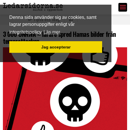
Ledarsidorna.se
Denna sida använder sig av cookies, samt
Tipsa oss idag
lagrar personuppgifter enligt vår
3 000 UNRWA – lärare spred Hamas bilder från
integritetspolicy
Läs mer
terrorattacken
Jag accepterar