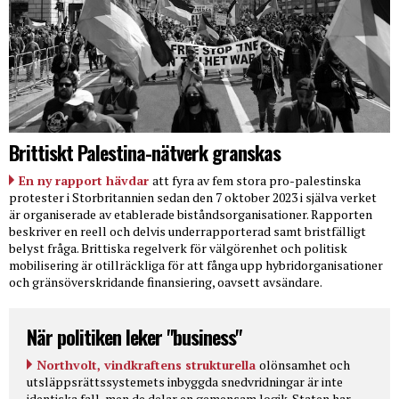
Brittiskt Palestina-nätverk granskas
En ny rapport hävdar
att fyra av fem stora pro-palestinska
protester i Storbritannien sedan den 7 oktober 2023 i själva verket
är organiserade av etablerade biståndsorganisationer. Rapporten
beskriver en reell och delvis underrapporterad samt bristfälligt
belyst fråga. Brittiska regelverk för välgörenhet och politisk
mobilisering är otillräckliga för att fånga upp hybridorganisationer
och gränsöverskridande finansiering, oavsett avsändare.
När politiken leker "business"
Northvolt, vindkraftens strukturella
olönsamhet och
utsläppsrättssystemets inbyggda snedvridningar är inte
identiska fall, men de delar en gemensam logik. Staten har