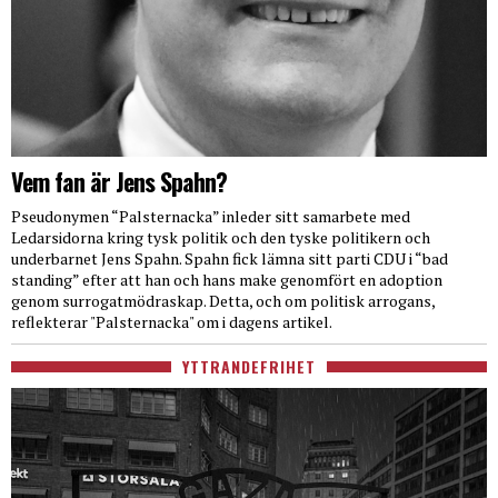
Vem fan är Jens Spahn?
Pseudonymen “Palsternacka” inleder sitt samarbete med
Ledarsidorna kring tysk politik och den tyske politikern och
underbarnet Jens Spahn. Spahn fick lämna sitt parti CDU i “bad
standing” efter att han och hans make genomfört en adoption
genom surrogatmödraskap. Detta, och om politisk arrogans,
reflekterar "Palsternacka" om i dagens artikel.
YTTRANDEFRIHET