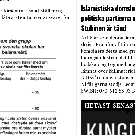
Islamistiska domslut
r försämrats samt ställer sig
politiska partierna v
 låta staten ta över ansvaret för
Stubinen är tänd
Artiklar som denna är int
skriva. Framför allt inte 
kombinera detta med gr
bidragsindustrin, det bl
budskap jag tog med mig 
lämnat över källmateriale
rättsvårdande instanser
Ni får gärna stödja Leda
SWISH: 070-612 53 93 B
HETAST SENAS