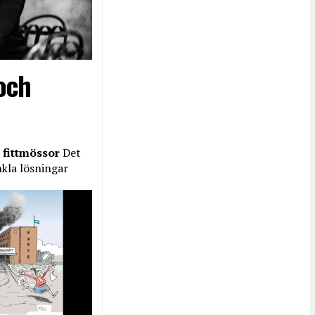
och
 fittmössor
Det
nkla lösningar