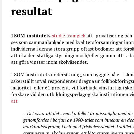
resultat
I SOM-institutets
studie framgick
att privatisering och
ses som sammanlänkade med kvalitetsförsämringar inom
individerna i denna stora grupp oftast bedömer att fö
att öka den statliga styrningen och/eller genom att ta b
att göra vinster inom skolväsendet.
I SOM-institutets undersökning, som byggde på ett slum
säkerställt urval respondenter dragna ur folkbokföringsr
majoritet, eller 61 procent, vill förbjuda vinstuttag i sko
forskare vid den utbildningspedagogiska institutionen v
att
– Det visar att det svenska folket är missnöjda med de
genomfördes i början av 1990-talet som innebar en dec
marknadsstyrning i och med friskolesystemet. I stället vi
styrningen av skolan genom att låta staten överta ansv