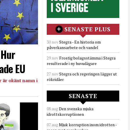
SENASTE PLUS
30 nov
Stegra - En historia om
påverkansarbete och vandel
- Hur
29 nov
Frostig bolagsstämma i Stegra
resulterade i ny huvudägare
ade EU
27 nov
Stegra och regeringen lägger ut
rökridåer
 är okänt namn i
SENASTE
08 aug
Den svenska mjuka
idrottskorruptionen
07 aug
Mjuk korruption inom idrotten -