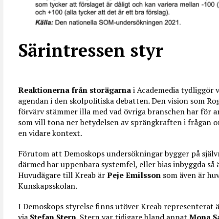
Särintressen styr
Reaktionerna från storägarna
i Academedia tydliggör vi
agendan i den skolpolitiska debatten. Den vision som Ro
förvärv stämmer illa med vad övriga branschen har för 
som vill tona ner betydelsen av sprängkraften i frågan o
en vidare kontext.
Förutom att Demoskops undersökningar bygger på själv
därmed har uppenbara systemfel, eller bias inbyggda så
Huvudägare till Kreab är
Peje Emilsson
som även är huv
Kunskapsskolan.
I Demoskops styrelse finns utöver Kreab representerat 
via
Stefan Stern
. Stern var tidigare bland annat
Mona S