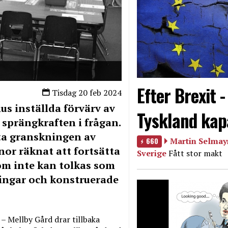
Efter Brexit 
Tisdag 20 feb 2024
s inställda förvärv av
Tyskland kap
sprängkraften i frågan.
tta granskningen av
660
Martin Selmayr
onor räknat att fortsätta
Sverige
Fått stor makt
om inte kan tolkas som
ingar och konstruerade
– Mellby Gård drar tillbaka