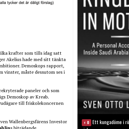
lka krafter som tills idag satt
ger Akelius hade med sitt tänkta
ambitioner. Demoskops rapport,
m vinster, måste dessutom ses i
rekryterade paneler och som
 ägs Demoskop av Kreab.
udägare till friskolekoncernen
Ett kungadöme i rö
även Wallenbergsfärens Investor
0
ahlin
s biträdande