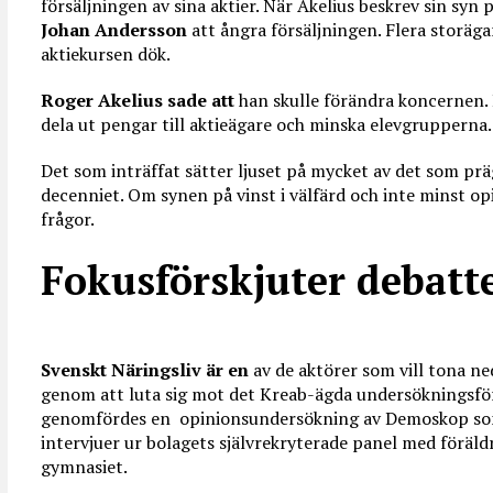
försäljningen av sina aktier. När Akelius beskrev sin syn 
Johan Andersson
att ångra försäljningen. Flera storäga
aktiekursen dök.
Roger Akelius sade att
han skulle förändra koncernen.
dela ut pengar till aktieägare och minska elevgrupperna
Det som inträffat sätter ljuset på mycket av det som prä
decenniet. Om synen på vinst i välfärd och inte minst op
frågor.
Fokusförskjuter debatt
Svenskt Näringsliv är en
av de aktörer som vill tona ne
genom att luta sig mot det Kreab-ägda undersökningsfö
genomfördes en opinionsundersökning av Demoskop som
intervjuer ur bolagets självrekryterade panel med föräldr
gymnasiet.