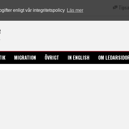
Tipsa
fter enligt vår integritetspolicy
Läs mer
Ledarsidorna.se
TIK
MIGRATION
ÖVRIGT
IN ENGLISH
OM LEDARSIDO