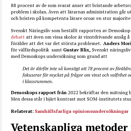
88 procent av de som svarat anser att bristande arbetsro
problem i skolan. Även att lärarnas administration går u
och bristen på kompetenta lärare oroar en stor majoritet
Svenskt Näringsliv som beställt rapporten av Demoskop
debatt
att även om vissa skolor är vinstdrivande ansåg å
förälder att det var det största problemet.
Anders Mori
för välfärdspolitik samt
Gustav Blix,
Svenskt näringsliv
med Demoskops undersökning som grund att
Det är därför inte så konstigt att 78 procent av föräld
fokuserar för mycket på frågor om vinst och valfrihet 
i klassrummen.
Demoskops rapport från
2022 bekräftar den mätning b
Men dessa står i bjärt kontrast mot SOM-institutets stu
Relaterat:
Samhällsfarliga opinionsundersökningar
Vetenskapliga metoder 