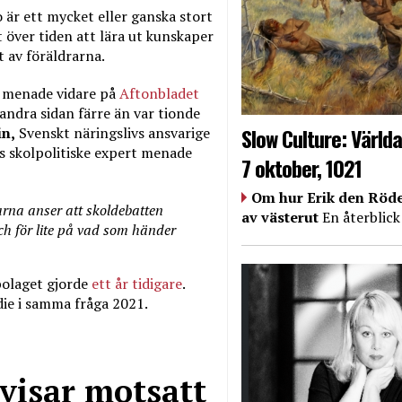
 är ett mycket eller ganska stort
t över tiden att lära ut kunskaper
 av föräldrarna.
 menade vidare på
Aftonbladet
 andra sidan färre än var tionde
Slow Culture: Världa
n,
Svenskt näringslivs ansvarige
s skolpolitiske expert menade
7 oktober, 1021
Om hur Erik den Röde
rarna anser att skoldebatten
av västerut
En återblick
och för lite på vad som händer
olaget gjorde
ett år tidigare
.
die i samma fråga 2021.
visar motsatt