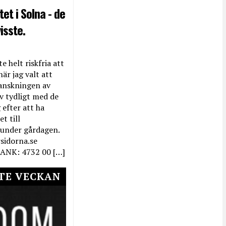
et i Solna - de
isste.
e helt riskfria att
när jag valt att
anskningen av
ev tydligt med de
efter att ha
t till
 under gårdagen.
rsidorna.se
ANK: 4732 00 […]
TE VECKAN