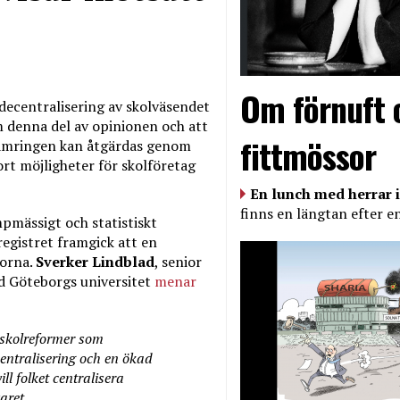
Om förnuft 
 decentralisering av skolväsendet
 denna del av opinionen och att
fittmössor
rsämringen kan åtgärdas genom
ort möjligheter för skolföretag
En lunch med herrar i
finns en längtan efter e
pmässigt och statistiskt
egistret framgick att en
lorna.
Sverker Lindblad
, senior
id Göteborgs universitet
menar
 skolreformer som
entralisering och en ökad
ll folket centralisera
aret.