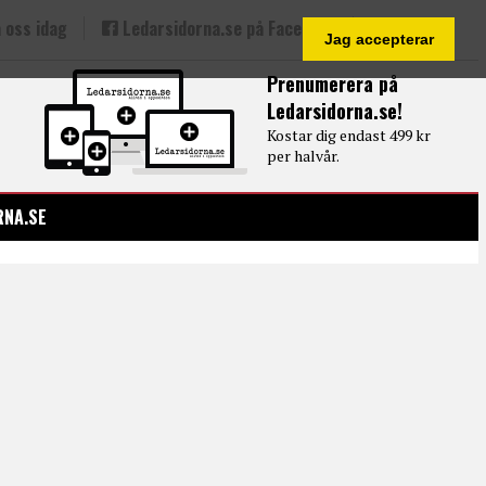
 oss idag
Ledarsidorna.se på Facebook
Jag accepterar
Prenumerera på
Ledarsidorna.se!
Kostar dig endast 499 kr
per halvår.
RNA.SE