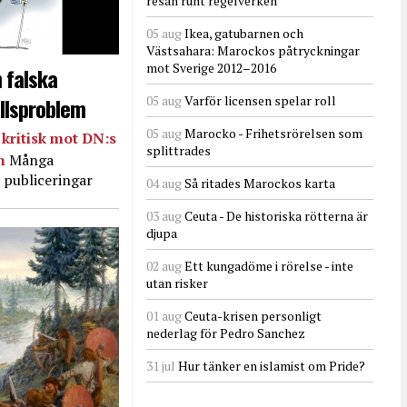
resan runt regelverken
05 aug
Ikea, gatubarnen och
Västsahara: Marockos påtryckningar
mot Sverige 2012–2016
 falska
llsproblem
05 aug
Varför licensen spelar roll
05 aug
Marocko - Frihetsrörelsen som
kritisk mot DN:s
splittrades
in
Många
 publiceringar
04 aug
Så ritades Marockos karta
03 aug
Ceuta - De historiska rötterna är
djupa
02 aug
Ett kungadöme i rörelse - inte
utan risker
01 aug
Ceuta-krisen personligt
nederlag för Pedro Sanchez
31 jul
Hur tänker en islamist om Pride?