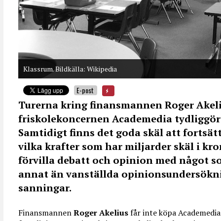
Klassrum. Bildkälla: Wikipedia
E-post
Turerna kring finansmannen Roger Akeliu
friskolekoncernen Academedia tydliggör 
Samtidigt finns det goda skäl att fortsä
vilka krafter som har miljarder skäl i kr
förvilla debatt och opinion med något s
annat än vanställda opinionsundersökn
sanningar.
Finansmannen
Roger Akelius
får inte köpa Academedia 