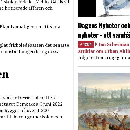
på skolan fick det Mellby Gårds vd
re kritiserade affären och
Dagens Nyheter och
 Bland annat genom att sluta
nyheter - ett samhä
.
1204
Jan Scherman 
glat friskoledebatten det senaste
artiklar om Urban Ahl
inionsbildningen kring dessa
frågetecken kring gjorda
en
d vinstintresset i debatten
retaget Demoskop. I juni 2022
 bygger på över 1 200
ar till barn i grundskolan och