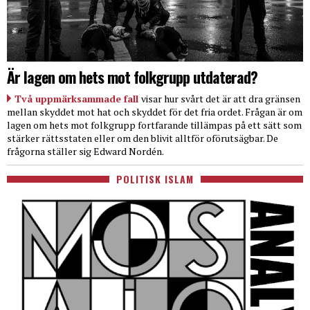
Är lagen om hets mot folkgrupp utdaterad?
Två uppmärksammade fall
visar hur svårt det är att dra gränsen
mellan skyddet mot hat och skyddet för det fria ordet. Frågan är om
lagen om hets mot folkgrupp fortfarande tillämpas på ett sätt som
stärker rättsstaten eller om den blivit alltför oförutsägbar. De
frågorna ställer sig Edward Nordén.
POLITISK ISLAM