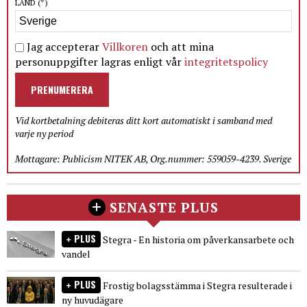
LAND
(*)
Jag accepterar
Villkoren
och att mina
personuppgifter lagras enligt vår
integritetspolicy
PRENUMERERA
Vid kortbetalning debiteras ditt kort automatiskt i samband med
varje ny period
Mottagare: Publicism NITEK AB, Org.nummer: 559059-4239. Sverige
SENASTE PLUS
PLUS
Stegra - En historia om påverkansarbete och
vandel
PLUS
Frostig bolagsstämma i Stegra resulterade i
ny huvudägare