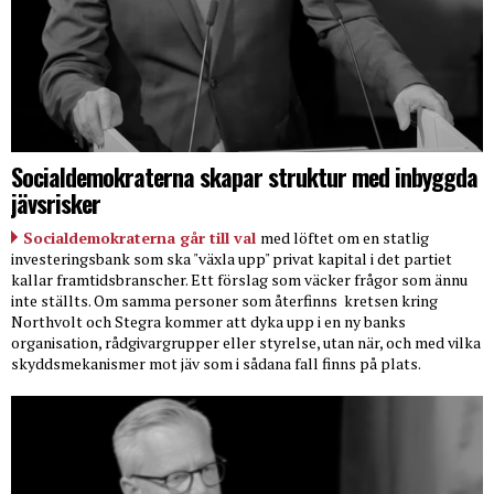
Socialdemokraterna skapar struktur med inbyggda
jävsrisker
Socialdemokraterna går till val
med löftet om en statlig
investeringsbank som ska "växla upp" privat kapital i det partiet
kallar framtidsbranscher. Ett förslag som väcker frågor som ännu
inte ställts. Om samma personer som återfinns
kretsen kring
Northvolt och Stegra kommer att dyka upp i en ny banks
organisation, rådgivargrupper eller styrelse, utan när, och med vilka
skyddsmekanismer mot jäv som i sådana fall finns på plats.