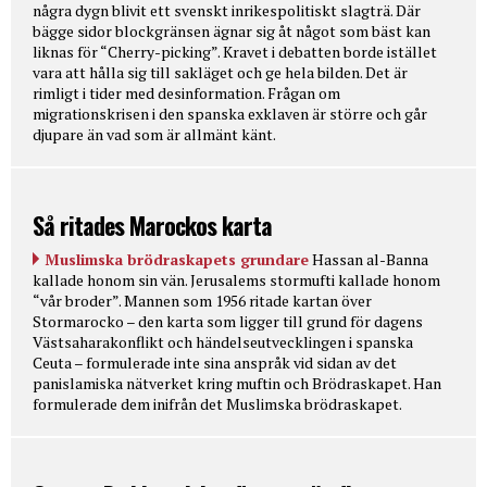
några dygn blivit ett svenskt inrikespolitiskt slagträ. Där
bägge sidor blockgränsen ägnar sig åt något som bäst kan
liknas för “Cherry-picking”. Kravet i debatten borde istället
vara att hålla sig till sakläget och ge hela bilden. Det är
rimligt i tider med desinformation. Frågan om
migrationskrisen i den spanska exklaven är större och går
djupare än vad som är allmänt känt.
Så ritades Marockos karta
Muslimska brödraskapets grundare
Hassan al-Banna
kallade honom sin vän. Jerusalems stormufti kallade honom
“vår broder”. Mannen som 1956 ritade kartan över
Stormarocko – den karta som ligger till grund för dagens
Västsaharakonflikt och händelseutvecklingen i spanska
Ceuta – formulerade inte sina anspråk vid sidan av det
panislamiska nätverket kring muftin och Brödraskapet. Han
formulerade dem inifrån det Muslimska brödraskapet.