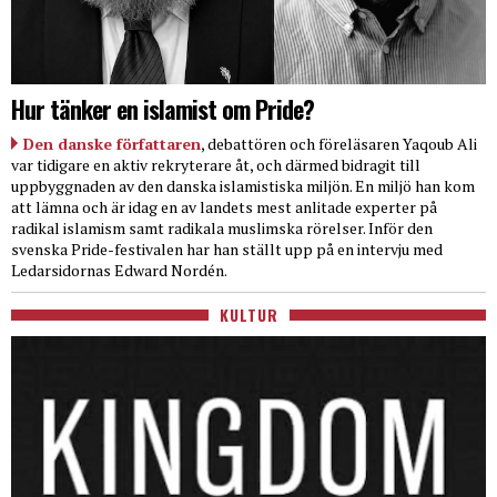
Hur tänker en islamist om Pride?
Den danske författaren
, debattören och föreläsaren Yaqoub Ali
var tidigare en aktiv rekryterare åt, och därmed bidragit till
uppbyggnaden av den danska islamistiska miljön. En miljö han kom
att lämna och är idag en av landets mest anlitade experter på
radikal islamism samt radikala muslimska rörelser. Inför den
svenska Pride-festivalen har han ställt upp på en intervju med
Ledarsidornas Edward Nordén.
KULTUR