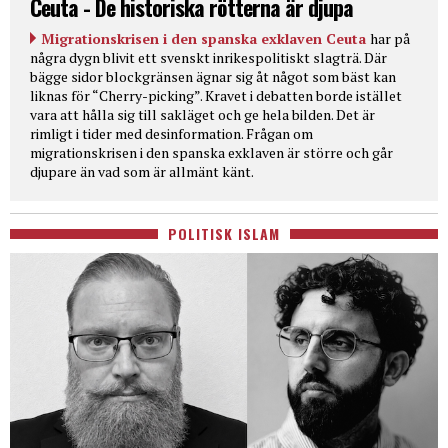
Ceuta - De historiska rötterna är djupa
Migrationskrisen i den spanska exklaven Ceuta
har på
några dygn blivit ett svenskt inrikespolitiskt slagträ. Där
bägge sidor blockgränsen ägnar sig åt något som bäst kan
liknas för “Cherry-picking”. Kravet i debatten borde istället
vara att hålla sig till sakläget och ge hela bilden. Det är
rimligt i tider med desinformation. Frågan om
migrationskrisen i den spanska exklaven är större och går
djupare än vad som är allmänt känt.
POLITISK ISLAM