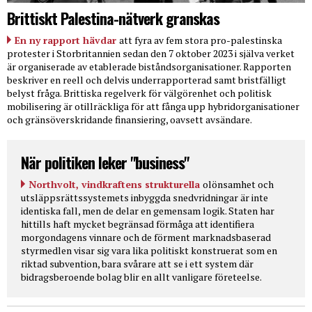
Brittiskt Palestina-nätverk granskas
En ny rapport hävdar
att fyra av fem stora pro-palestinska
protester i Storbritannien sedan den 7 oktober 2023 i själva verket
är organiserade av etablerade biståndsorganisationer. Rapporten
beskriver en reell och delvis underrapporterad samt bristfälligt
belyst fråga. Brittiska regelverk för välgörenhet och politisk
mobilisering är otillräckliga för att fånga upp hybridorganisationer
och gränsöverskridande finansiering, oavsett avsändare.
När politiken leker "business"
Northvolt, vindkraftens strukturella
olönsamhet och
utsläppsrättssystemets inbyggda snedvridningar är inte
identiska fall, men de delar en gemensam logik. Staten har
hittills haft mycket begränsad förmåga att identifiera
morgondagens vinnare och de förment marknadsbaserad
styrmedlen visar sig vara lika politiskt konstruerat som en
riktad subvention, bara svårare att se i ett system där
bidragsberoende bolag blir en allt vanligare företeelse.