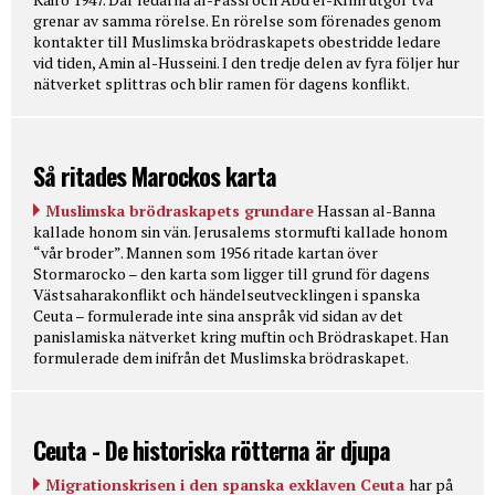
grenar av samma rörelse. En rörelse som förenades genom
kontakter till Muslimska brödraskapets obestridde ledare
vid tiden, Amin al-Husseini. I den tredje delen av fyra följer hur
nätverket splittras och blir ramen för dagens konflikt.
Så ritades Marockos karta
Muslimska brödraskapets grundare
Hassan al-Banna
kallade honom sin vän. Jerusalems stormufti kallade honom
“vår broder”. Mannen som 1956 ritade kartan över
Stormarocko – den karta som ligger till grund för dagens
Västsaharakonflikt och händelseutvecklingen i spanska
Ceuta – formulerade inte sina anspråk vid sidan av det
panislamiska nätverket kring muftin och Brödraskapet. Han
formulerade dem inifrån det Muslimska brödraskapet.
Ceuta - De historiska rötterna är djupa
Migrationskrisen i den spanska exklaven Ceuta
har på