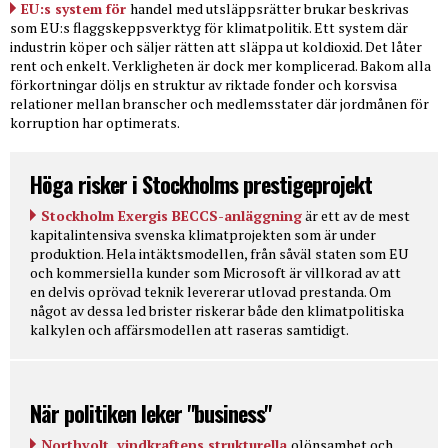
EU:s system för
handel med utsläppsrätter brukar beskrivas
som EU:s flaggskeppsverktyg för klimatpolitik. Ett system där
industrin köper och säljer rätten att släppa ut koldioxid. Det låter
rent och enkelt. Verkligheten är dock mer komplicerad. Bakom alla
förkortningar döljs en struktur av riktade fonder och korsvisa
relationer mellan branscher och medlemsstater där jordmånen för
korruption har optimerats.
Höga risker i Stockholms prestigeprojekt
Stockholm Exergis BECCS-anläggning
är ett av de mest
kapitalintensiva svenska klimatprojekten som är under
produktion. Hela intäktsmodellen, från såväl staten som EU
och kommersiella kunder som Microsoft är villkorad av att
en delvis oprövad teknik levererar utlovad prestanda. Om
något av dessa led brister riskerar både den klimatpolitiska
kalkylen och affärsmodellen att raseras samtidigt.
När politiken leker "business"
Northvolt, vindkraftens strukturella
olönsamhet och