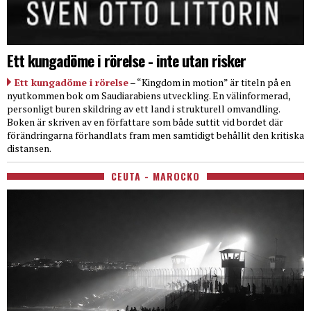
Ett kungadöme i rörelse - inte utan risker
Ett kungadöme i rörelse
– “Kingdom in motion” är titeln på en
nyutkommen bok om Saudiarabiens utveckling. En välinformerad,
personligt buren skildring av ett land i strukturell omvandling.
Boken är skriven av en författare som både suttit vid bordet där
förändringarna förhandlats fram men samtidigt behållit den kritiska
distansen.
CEUTA - MAROCKO