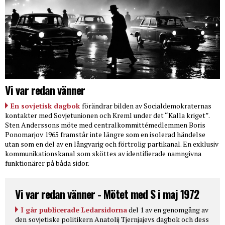
Vi var redan vänner
En sovjetisk dagbok
förändrar bilden av Socialdemokraternas
kontakter med Sovjetunionen och Kreml under det “Kalla kriget”.
Sten Anderssons möte med centralkommittémedlemmen Boris
Ponomarjov 1965 framstår inte längre som en isolerad händelse
utan som en del av en långvarig och förtrolig partikanal. En exklusiv
kommunikationskanal som sköttes av identifierade namngivna
funktionärer på båda sidor.
Vi var redan vänner - Mötet med S i maj 1972
I går publicerade Ledarsidorna
del 1 av en genomgång av
den sovjetiske politikern Anatolij Tjernjajevs dagbok och dess