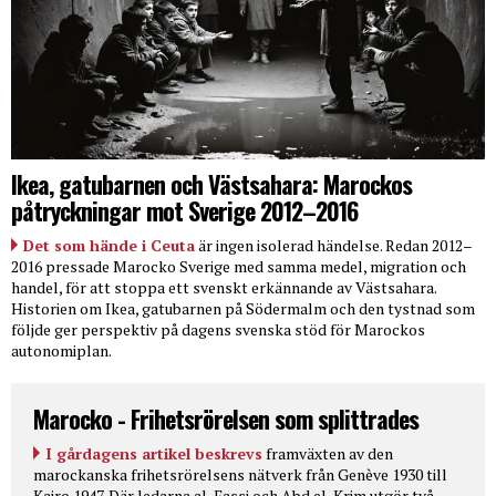
Ikea, gatubarnen och Västsahara: Marockos
påtryckningar mot Sverige 2012–2016
Det som hände i Ceuta
är ingen isolerad händelse. Redan 2012–
2016 pressade Marocko Sverige med samma medel, migration och
handel, för att stoppa ett svenskt erkännande av Västsahara.
Historien om Ikea, gatubarnen på Södermalm och den tystnad som
följde ger perspektiv på dagens svenska stöd för Marockos
autonomiplan.
Marocko - Frihetsrörelsen som splittrades
I gårdagens artikel beskrevs
framväxten av den
marockanska frihetsrörelsens nätverk från Genève 1930 till
Kairo 1947. Där ledarna al-Fassi och Abd el-Krim utgör två