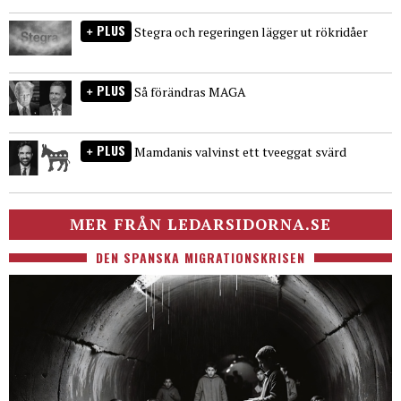
PLUS
Stegra och regeringen lägger ut rökridåer
PLUS
Så förändras MAGA
PLUS
Mamdanis valvinst ett tveeggat svärd
MER FRÅN LEDARSIDORNA.SE
DEN SPANSKA MIGRATIONSKRISEN