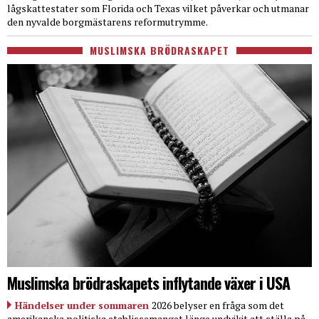
lågskattestater som Florida och Texas vilket påverkar och utmanar
den nyvalde borgmästarens reformutrymme.
MUSLIMSKA BRÖDRASKAPET
Muslimska brödraskapets inflytande växer i USA
Händelser under sommaren
2026 belyser en fråga som det
amerikanska politiska etablissemanget länge undvikit att ställa på