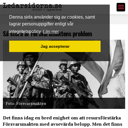
Ledarsidorna.se
Denna sida använder sig av cookies, samt
Tipsa oss idag
lagrar personuppgifter enligt vår
Så stora är Försvarsmaktens problem
integritetspolicy
Läs mer
Jag accepterar
Foto: Försvarsmakten
Det finns idag en bred enighet om att resursförstärka
Försvarsmakten med avsevärda belopp. Men det finns