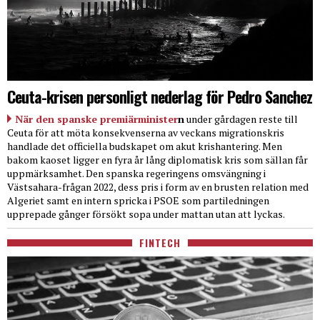
Ceuta-krisen personligt nederlag för Pedro Sanchez
När den spanske premiärminister
n
under gårdagen reste till
Ceuta för att möta konsekvenserna av veckans migrationskris
handlade det officiella budskapet om akut krishantering. Men
bakom kaoset ligger en fyra år lång diplomatisk kris som sällan får
uppmärksamhet. Den spanska regeringens omsvängning i
Västsahara-frågan 2022, dess pris i form av en brusten relation med
Algeriet samt en intern spricka i PSOE som partiledningen
upprepade gånger försökt sopa under mattan utan att lyckas.
FINTECH