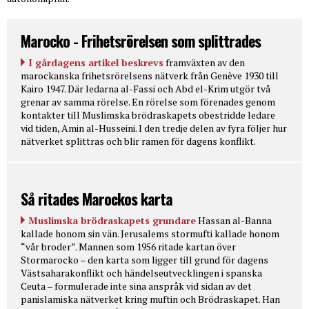
Marocko - Frihetsrörelsen som splittrades
I gårdagens artikel beskrevs
framväxten av den
marockanska frihetsrörelsens nätverk från Genève 1930 till
Kairo 1947. Där ledarna al-Fassi och Abd el-Krim utgör två
grenar av samma rörelse. En rörelse som förenades genom
kontakter till Muslimska brödraskapets obestridde ledare
vid tiden, Amin al-Husseini. I den tredje delen av fyra följer hur
nätverket splittras och blir ramen för dagens konflikt.
Så ritades Marockos karta
Muslimska brödraskapets grundare
Hassan al-Banna
kallade honom sin vän. Jerusalems stormufti kallade honom
“vår broder”. Mannen som 1956 ritade kartan över
Stormarocko – den karta som ligger till grund för dagens
Västsaharakonflikt och händelseutvecklingen i spanska
Ceuta – formulerade inte sina anspråk vid sidan av det
panislamiska nätverket kring muftin och Brödraskapet. Han