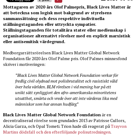
Mottagaren av 2020 års Olof Palmepris, Black Lives Matter är
att beteckna som logisk mot bakgrund av styrelsens
sammansättning och dess respektive indivituella
ställningstaganden eller uttryckta sympatier.
Ställningstaganden för totalitära stater eller medlemskap i
organisationer alternativt rörelser med en explicit marxistisk
eller antisemitisk värdegrund.
Medborgarrättsrörelsen Black Lives Matter Global Network
Foundation får 2020 års Olof Palme pris. Olof Palmes minnesfond
skriver i motiveringen:
”Black Lives Matter Global Network Foundation verkar för
fredlig civil olydnad mot polisbrutalitet och rasistiskt våld
över hela världen. BLM rörelsen i vid mening har på ett
unikt sätt synliggjort den afro-amerikanska minoritetens
utsatthet, smärta och vrede över att inte värderas lika med
människor som har annan hudfärg
”
Black Lives Matter Global Network Foundation
är en
decentraliserad rörelse som grundades 2013 av Patrisse Cullors,
Alicia Garza, och Opal Tometi. Trion hade då reagerat på
Trayvon
Martins dödsfall och den efterföljande polisutredningen
.