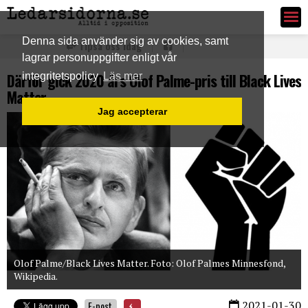
Ledarsidorna.se
Denna sida använder sig av cookies, samt
Tipsa oss idag
lagrar personuppgifter enligt vår
Därför gick 2020 års Olof Palme-pris till Black Lives
integritetspolicy
Läs mer
Matter
Jag accepterar
Olof Palme/Black Lives Matter. Foto: Olof Palmes Minnesfond,
Wikipedia.
2021-01-30
E-post