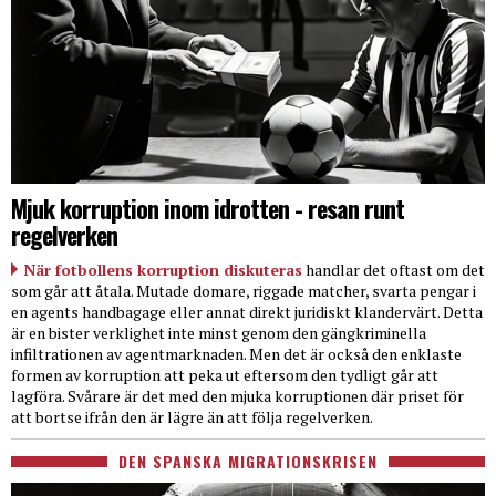
Mjuk korruption inom idrotten - resan runt
regelverken
När fotbollens korruption diskuteras
handlar det oftast om det
som går att åtala. Mutade domare, riggade matcher, svarta pengar i
en agents handbagage eller annat direkt juridiskt klandervärt. Detta
är en bister verklighet inte minst genom den gängkriminella
infiltrationen av agentmarknaden. Men det är också den enklaste
formen av korruption att peka ut eftersom den tydligt går att
lagföra. Svårare är det med den mjuka korruptionen där priset för
att bortse ifrån den är lägre än att följa regelverken.
DEN SPANSKA MIGRATIONSKRISEN