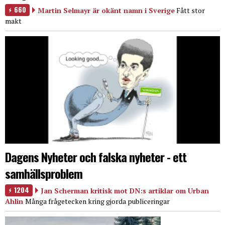
660
Martin Selmayr är okänt namn i Sverige
Fått stor
makt
Dagens Nyheter och falska nyheter - ett
samhällsproblem
1204
Jan Scherman kritisk mot DN:s artiklar om Urban
Ahlin
Många frågetecken kring gjorda publiceringar