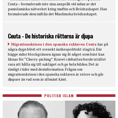
Ceuta – formulerade inte sina anspråk vid sidan av det
panislamiska nätverket kring muftin och Brödraskapet. Han
formulerade dem inifrån det Muslimska brödraskapet.
Ceuta - De historiska rötterna är djupa
Migrationskrisen i den spanska exklaven Ceuta
har på
några dygn blivit ett svenskt inrikespolitiskt slagträ. Där
bägge sidor blockgränsen ägnar sig åt något som bäst kan
liknas för “Cherry-picking”. Kravet i debatten borde istället
vara att hålla sig till sakläget och ge hela bilden. Det är
rimligt i tider med desinformation. Frågan om
migrationskrisen i den spanska exklaven är större och går
djupare än vad som är allmänt känt.
POLITISK ISLAM