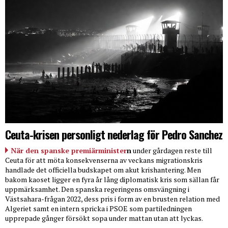
Ceuta-krisen personligt nederlag för Pedro Sanchez
När den spanske premiärminister
n
under gårdagen reste till
Ceuta för att möta konsekvenserna av veckans migrationskris
handlade det officiella budskapet om akut krishantering. Men
bakom kaoset ligger en fyra år lång diplomatisk kris som sällan får
uppmärksamhet. Den spanska regeringens omsvängning i
Västsahara-frågan 2022, dess pris i form av en brusten relation med
Algeriet samt en intern spricka i PSOE som partiledningen
upprepade gånger försökt sopa under mattan utan att lyckas.