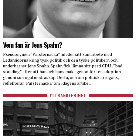
Vem fan är Jens Spahn?
Pseudonymen “Palsternacka” inleder sitt samarbete med
Ledarsidorna kring tysk politik och den tyske politikern och
underbarnet Jens Spahn. Spahn fick lämna sitt parti CDU i “bad
standing” efter att han och hans make genomfört en adoption
genom surrogatmödraskap. Detta, och om politisk arrogans,
reflekterar "Palsternacka" om i dagens artikel.
YTTRANDEFRIHET