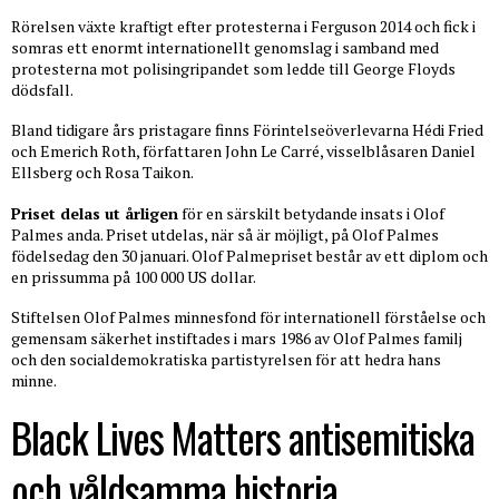
Rörelsen växte kraftigt efter protesterna i Ferguson 2014 och fick i
somras ett enormt internationellt genomslag i samband med
protesterna mot polisingripandet som ledde till George Floyds
dödsfall.
Bland tidigare års pristagare finns Förintelseöverlevarna Hédi Fried
och Emerich Roth, författaren John Le Carré, visselblåsaren Daniel
Ellsberg och Rosa Taikon.
Priset delas ut årligen
för en särskilt betydande insats i Olof
Palmes anda. Priset utdelas, när så är möjligt, på Olof Palmes
födelsedag den 30 januari. Olof Palmepriset består av ett diplom och
en prissumma på 100 000 US dollar.
Stiftelsen Olof Palmes minnesfond för internationell förståelse och
gemensam säkerhet instiftades i mars 1986 av Olof Palmes familj
och den socialdemokratiska partistyrelsen för att hedra hans
minne.
Black Lives Matters antisemitiska
och våldsamma historia