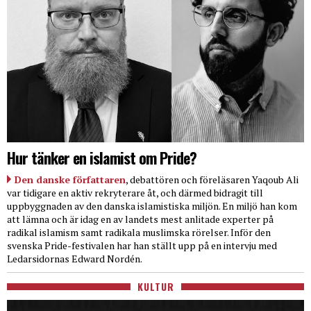
Hur tänker en islamist om Pride?
Den danske författaren
, debattören och föreläsaren Yaqoub Ali
var tidigare en aktiv rekryterare åt, och därmed bidragit till
uppbyggnaden av den danska islamistiska miljön. En miljö han kom
att lämna och är idag en av landets mest anlitade experter på
radikal islamism samt radikala muslimska rörelser. Inför den
svenska Pride-festivalen har han ställt upp på en intervju med
Ledarsidornas Edward Nordén.
KULTUR