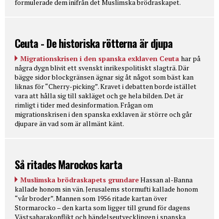
formulerade dem inifrån det Muslimska brödraskapet.
Ceuta - De historiska rötterna är djupa
Migrationskrisen i den spanska exklaven Ceuta
har på
några dygn blivit ett svenskt inrikespolitiskt slagträ. Där
bägge sidor blockgränsen ägnar sig åt något som bäst kan
liknas för “Cherry-picking”. Kravet i debatten borde istället
vara att hålla sig till sakläget och ge hela bilden. Det är
rimligt i tider med desinformation. Frågan om
migrationskrisen i den spanska exklaven är större och går
djupare än vad som är allmänt känt.
Så ritades Marockos karta
Muslimska brödraskapets grundare
Hassan al-Banna
kallade honom sin vän. Jerusalems stormufti kallade honom
“vår broder”. Mannen som 1956 ritade kartan över
Stormarocko – den karta som ligger till grund för dagens
Västsaharakonflikt och händelseutvecklingen i spanska