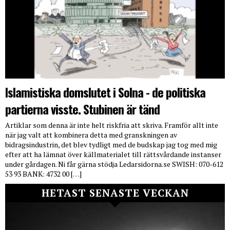
Islamistiska domslutet i Solna - de politiska
partierna visste. Stubinen är tänd
Artiklar som denna är inte helt riskfria att skriva. Framför allt inte
när jag valt att kombinera detta med granskningen av
bidragsindustrin, det blev tydligt med de budskap jag tog med mig
efter att ha lämnat över källmaterialet till rättsvårdande instanser
under gårdagen. Ni får gärna stödja Ledarsidorna.se SWISH: 070-612
53 93 BANK: 4732 00 […]
HETAST SENASTE VECKAN