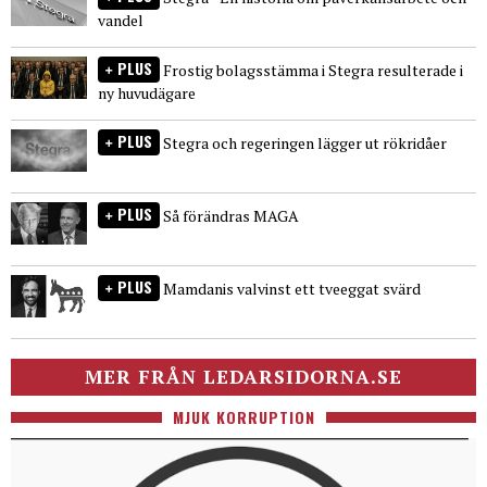
vandel
PLUS
Frostig bolagsstämma i Stegra resulterade i
ny huvudägare
PLUS
Stegra och regeringen lägger ut rökridåer
PLUS
Så förändras MAGA
PLUS
Mamdanis valvinst ett tveeggat svärd
MER FRÅN LEDARSIDORNA.SE
MJUK KORRUPTION