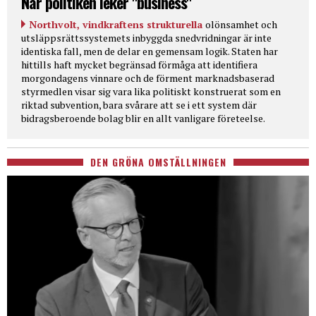
När politiken leker "business"
Northvolt, vindkraftens strukturella
olönsamhet och
utsläppsrättssystemets inbyggda snedvridningar är inte
identiska fall, men de delar en gemensam logik. Staten har
hittills haft mycket begränsad förmåga att identifiera
morgondagens vinnare och de förment marknadsbaserad
styrmedlen visar sig vara lika politiskt konstruerat som en
riktad subvention, bara svårare att se i ett system där
bidragsberoende bolag blir en allt vanligare företeelse.
DEN GRÖNA OMSTÄLLNINGEN