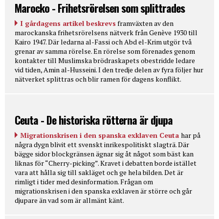
Marocko - Frihetsrörelsen som splittrades
I gårdagens artikel beskrevs
framväxten av den
marockanska frihetsrörelsens nätverk från Genève 1930 till
Kairo 1947. Där ledarna al-Fassi och Abd el-Krim utgör två
grenar av samma rörelse. En rörelse som förenades genom
kontakter till Muslimska brödraskapets obestridde ledare
vid tiden, Amin al-Husseini. I den tredje delen av fyra följer hur
nätverket splittras och blir ramen för dagens konflikt.
Ceuta - De historiska rötterna är djupa
Migrationskrisen i den spanska exklaven Ceuta
har på
några dygn blivit ett svenskt inrikespolitiskt slagträ. Där
bägge sidor blockgränsen ägnar sig åt något som bäst kan
liknas för “Cherry-picking”. Kravet i debatten borde istället
vara att hålla sig till sakläget och ge hela bilden. Det är
rimligt i tider med desinformation. Frågan om
migrationskrisen i den spanska exklaven är större och går
djupare än vad som är allmänt känt.