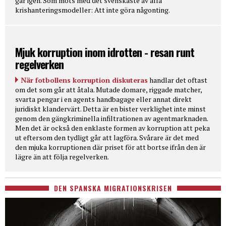
går igen. Som möts med det svenskaste av alla
krishanteringsmodeller: Att inte göra någonting.
Mjuk korruption inom idrotten - resan runt
regelverken
När fotbollens korruption diskuteras
handlar det oftast
om det som går att åtala. Mutade domare, riggade matcher,
svarta pengar i en agents handbagage eller annat direkt
juridiskt klandervärt. Detta är en bister verklighet inte minst
genom den gängkriminella infiltrationen av agentmarknaden.
Men det är också den enklaste formen av korruption att peka
ut eftersom den tydligt går att lagföra. Svårare är det med
den mjuka korruptionen där priset för att bortse ifrån den är
lägre än att följa regelverken.
DEN SPANSKA MIGRATIONSKRISEN