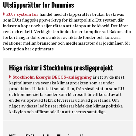
Utsläppsrätter for Dummies
EU:s system för
handel med utsläppsrätter brukar beskrivas
som EU:s flaggskeppsverktyg för klimatpolitik. Ett system där
industrin köper och säljer rätten att släppa ut koldioxid. Det låter
rent och enkelt. Verkligheten är dock mer komplicerad. Bakom alla
förkortningar döljs en struktur av riktade fonder och korsvisa
relationer mellan branscher och medlemsstater där jordmånen för
korruption har optimerats.
Höga risker i Stockholms prestigeprojekt
Stockholm Exergis BECCS-anläggning
är ett av de mest
kapitalintensiva svenska klimatprojekten som är under
produktion. Hela intäktsmodellen, från såväl staten som EU
och kommersiella kunder som Microsoft är villkorad av att
en delvis oprövad teknik levererar utlovad prestanda. Om
något av dessa led brister riskerar både den klimatpolitiska
kalkylen och affärsmodellen att raseras samtidigt.