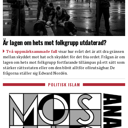
Är lagen om hets mot folkgrupp utdaterad?
Två uppmärksammade fall
visar hur svårt det är att dra gränsen
mellan skyddet mot hat och skyddet för det fria ordet. Frågan är om
lagen om hets mot folkgrupp fortfarande tillämpas på ett sätt som
stärker rättsstaten eller om den blivit alltför oförutsägbar. De
frågorna ställer sig Edward Nordén.
POLITISK ISLAM