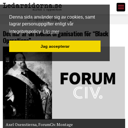
Ledarsidorna.se
Denna sida använder sig av cookies, samt
Tipsa oss idag
lagrar personuppgifter enligt vår
Det här är en svensk organisation för “Black
integritetspolicy
Läs mer
Operations”
Jag accepterar
Axel Oxenstierna, ForumCiv. Montage