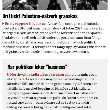
Brittiskt Palestina-nätverk granskas
En ny rapport hävdar
att fyra av fem stora pro-palestinska
protester i Storbritannien sedan den 7 oktober 2023 i själva verket
är organiserade av etablerade biståndsorganisationer. Rapporten
beskriver en reell och delvis underrapporterad samt bristfälligt
belyst fråga. Brittiska regelverk för välgörenhet och politisk
mobilisering är otillräckliga för att fånga upp hybridorganisationer
och gränsöverskridande finansiering, oavsett avsändare.
När politiken leker "business"
Northvolt, vindkraftens strukturella
olönsamhet och
utsläppsrättssystemets inbyggda snedvridningar är inte
identiska fall, men de delar en gemensam logik. Staten har
hittills haft mycket begränsad förmåga att identifiera
morgondagens vinnare och de förment marknadsbaserad
styrmedlen visar sig vara lika politiskt konstruerat som en
riktad subvention, bara svårare att se i ett system där
bidragsberoende bolag blir en allt vanligare företeelse.