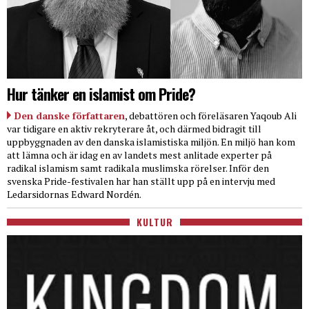
Hur tänker en islamist om Pride?
Den danske författaren
, debattören och föreläsaren Yaqoub Ali
var tidigare en aktiv rekryterare åt, och därmed bidragit till
uppbyggnaden av den danska islamistiska miljön. En miljö han kom
att lämna och är idag en av landets mest anlitade experter på
radikal islamism samt radikala muslimska rörelser. Inför den
svenska Pride-festivalen har han ställt upp på en intervju med
Ledarsidornas Edward Nordén.
KULTUR