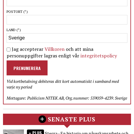
POSTORT
(*)
LAND
(*)
Jag accepterar
Villkoren
och att mina
personuppgifter lagras enligt vår
integritetspolicy
PRENUMERERA
Vid kortbetalning debiteras ditt kort automatiskt i samband med
varje ny period
Mottagare: Publicism NITEK AB, Org.nummer: 559059-4239. Sverige
SENASTE PLUS
PLUS
Stegra - En historia om påverkansarbete och