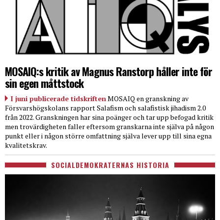
MOSAIQ:s kritik av Magnus Ranstorp håller inte för
sin egen måttstock
I juni publicerade tidskriften
MOSAIQ en granskning av
Försvarshögskolans rapport Salafism och salafistisk jihadism 2.0
från 2022. Granskningen har sina poänger och tar upp befogad kritik
men trovärdigheten faller eftersom granskarna inte själva på någon
punkt eller i någon större omfattning själva lever upp till sina egna
kvalitetskrav.
SOCIALDEMOKRATERNAS HISTORIA