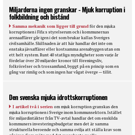
Miljarderna ingen granskar - Mjuk korruption i
folkbildning och bistånd
Samma mekanik som ligger till grund
för den mjuka
korruptionen i Fifa:s styrelserum och i kommunernas
arenaaffärer går igen i det som brukar kallas Sveriges
civilsamhälle. Skillnaden är att här handlar det inte om
enstaka jävsaffärer eller kostsamma arenabyggen utan om
ett helt system. Runt 40 statliga myndigheter som varje år
fördelar över 20 miljarder kronor till föreningsliv,
folkrörelser och trossamfund, byggt på en princip som en
gång var rimlig och som ingen har vågat överge — tillit.
Den svenska mjuka idrottskorruptionen
I artikel två i serien
om mjuk korruption granskas den
mjuka korruptionen i Sverige inom kommunsektorn. Istället
för miljardintäkter från TV-avtal handlar det om enskilda
kommuners investeringsbudgetar men det är samma
strukturella beroende och samma ovilja att ställa krav som