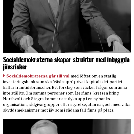
Socialdemokraterna skapar struktur med inbyggda
jävsrisker
Socialdemokraterna går till val
med löftet om en statlig
investeringsbank som ska "växla upp" privat kapital i det partiet
kallar framtidsbranscher. Ett förslag som väcker frågor som ännu
inte ställts. Om samma personer som återfinns
kretsen kring
Northvolt och Stegra kommer att dyka upp i en ny banks
organisation, rådgivargrupper eller styrelse, utan när, och med vilka
skyddsmekanismer mot jäv som i sådana fall finns på plats.