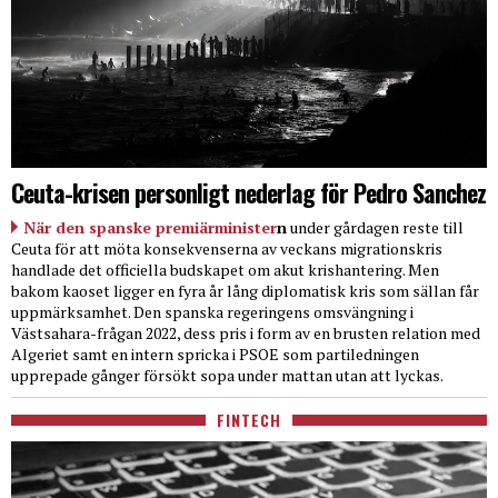
Ceuta-krisen personligt nederlag för Pedro Sanchez
När den spanske premiärminister
n
under gårdagen reste till
Ceuta för att möta konsekvenserna av veckans migrationskris
handlade det officiella budskapet om akut krishantering. Men
bakom kaoset ligger en fyra år lång diplomatisk kris som sällan får
uppmärksamhet. Den spanska regeringens omsvängning i
Västsahara-frågan 2022, dess pris i form av en brusten relation med
Algeriet samt en intern spricka i PSOE som partiledningen
upprepade gånger försökt sopa under mattan utan att lyckas.
FINTECH