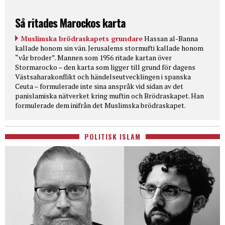
Så ritades Marockos karta
Muslimska brödraskapets grundare
Hassan al-Banna
kallade honom sin vän. Jerusalems stormufti kallade honom
“vår broder”. Mannen som 1956 ritade kartan över
Stormarocko – den karta som ligger till grund för dagens
Västsaharakonflikt och händelseutvecklingen i spanska
Ceuta – formulerade inte sina anspråk vid sidan av det
panislamiska nätverket kring muftin och Brödraskapet. Han
formulerade dem inifrån det Muslimska brödraskapet.
POLITISK ISLAM