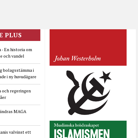
E PLUS
 - En historia om
e och vandel
ig bolagsstämma i
ade i ny huvudägare
a och regeringen
dåer
rändras MAGA
nis valvinst ett