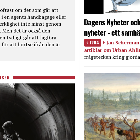
oftast om det som går att
 i en agents handbagage eller
Dagens Nyheter och
 verklighet inte minst genom
nyheter - ett samhä
. Men det är också den
n tydligt går att lagföra.
1204
Jan Scherman 
för att bortse ifrån den är
artiklar om Urban Ahl
frågetecken kring gjorda
ISEN