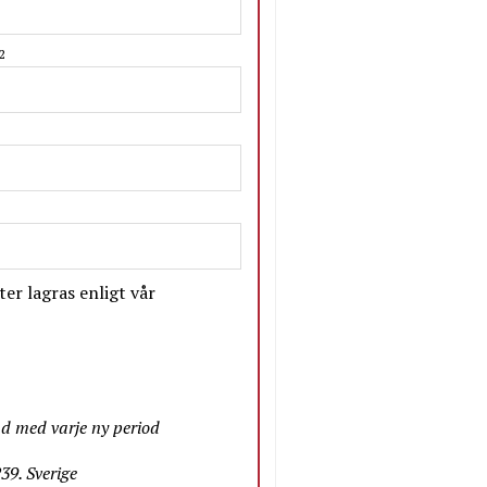
2
er lagras enligt vår
nd med varje ny period
9. Sverige