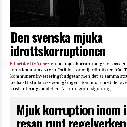
Den svenska mjuka
idrottskorruptionen
I artikel två i serien
om mjuk korruption granskas den 
inom kommunsektorn. Istället för miljardintäkter från T
kommuners investeringsbudgetar men det är samma str
ovilja att ställa krav som går igen. Som möts med det sve
krishanteringsmodeller: Att inte göra någonting.
Mjuk korruption inom i
resan runt regelverken