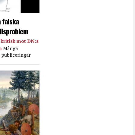
 falska
llsproblem
kritisk mot DN:s
in
Många
 publiceringar