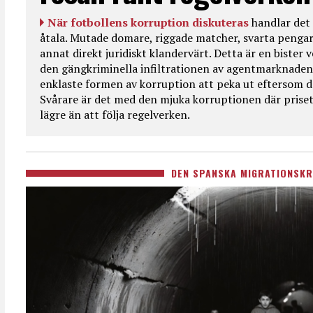
När fotbollens korruption diskuteras
handlar det 
åtala. Mutade domare, riggade matcher, svarta pengar
annat direkt juridiskt klandervärt. Detta är en bister
den gängkriminella infiltrationen av agentmarknaden
enklaste formen av korruption att peka ut eftersom de
Svårare är det med den mjuka korruptionen där priset 
lägre än att följa regelverken.
DEN SPANSKA MIGRATIONSKR