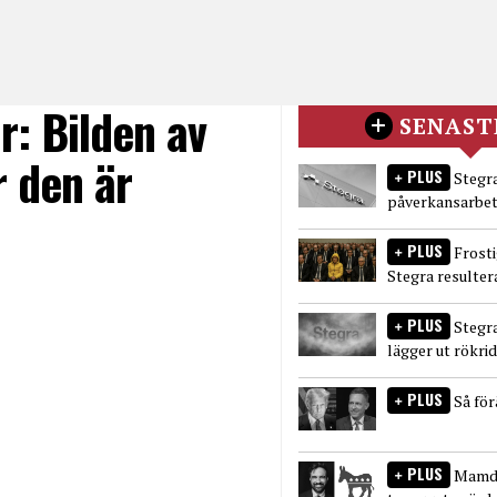
: Bilden av
SENAST
r den är
PLUS
Stegra
påverkansarbet
PLUS
Frost
Stegra resulter
PLUS
Stegr
lägger ut rökri
PLUS
Så fö
PLUS
Mamda