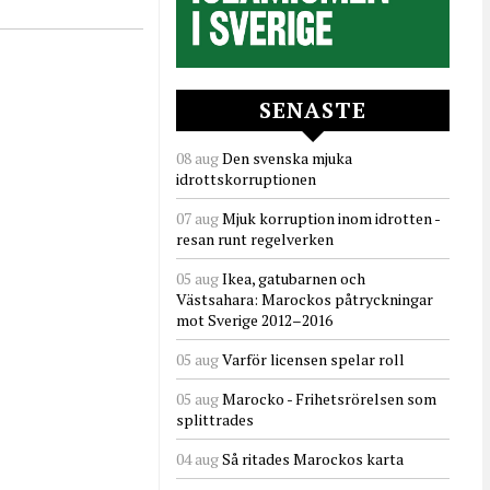
SENASTE
08 aug
Den svenska mjuka
idrottskorruptionen
07 aug
Mjuk korruption inom idrotten -
resan runt regelverken
05 aug
Ikea, gatubarnen och
Västsahara: Marockos påtryckningar
mot Sverige 2012–2016
05 aug
Varför licensen spelar roll
05 aug
Marocko - Frihetsrörelsen som
splittrades
04 aug
Så ritades Marockos karta