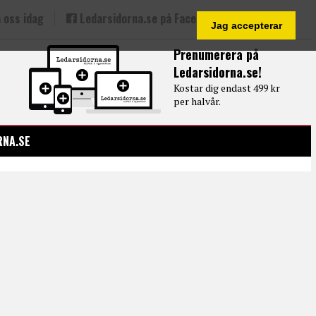
 oss idag
Ledarsidorna.se på Facebook
Jag accepterar
Prenumerera på
Ledarsidorna.se!
Kostar dig endast 499 kr
per halvår.
RNA.SE