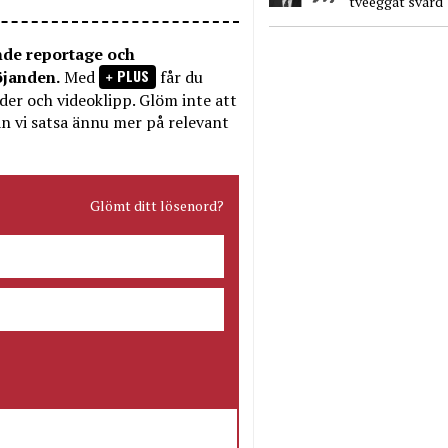
tveeggat svärd
nde reportage och
PLUS
öjanden.
Med
får du
bilder och videoklipp. Glöm inte att
n vi satsa ännu mer på relevant
Glömt ditt lösenord?