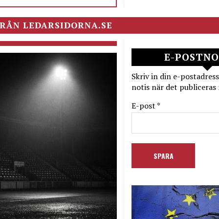
RÅN LEDARSIDORNA.SE
E-POSTNO
Skriv in din e-postadress
notis när det publiceras 
E-post *