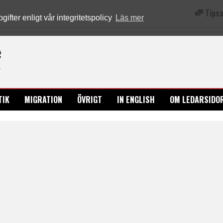
Tipsa
fter enligt vår integritetspolicy
Läs mer
Ledarsidorna.se
TIK
MIGRATION
ÖVRIGT
IN ENGLISH
OM LEDARSIDO