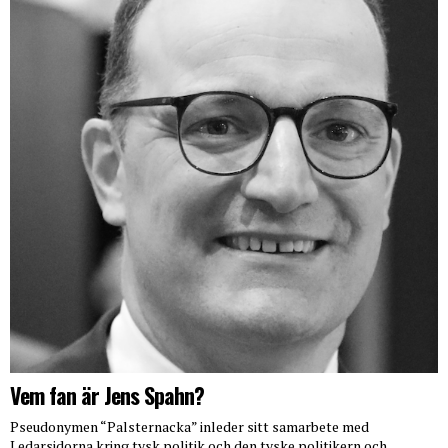
Vem fan är Jens Spahn?
Pseudonymen “Palsternacka” inleder sitt samarbete med
Ledarsidorna kring tysk politik och den tyske politikern och