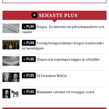
SENASTE PLUS
PLUS
Stegra - En historia om påverkansarbete och
vandel
PLUS
Frostig bolagsstämma i Stegra resulterade i
ny huvudägare
PLUS
Stegra och regeringen lägger ut rökridåer
PLUS
Så förändras MAGA
PLUS
Mamdanis valvinst ett tveeggat svärd