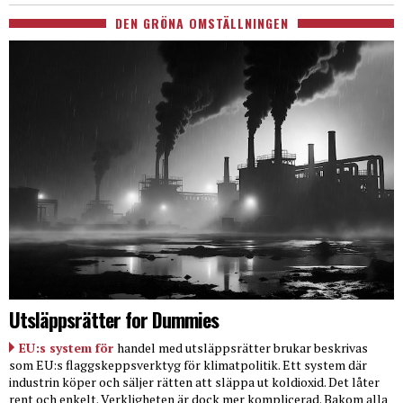
DEN GRÖNA OMSTÄLLNINGEN
Utsläppsrätter for Dummies
EU:s system för
handel med utsläppsrätter brukar beskrivas
som EU:s flaggskeppsverktyg för klimatpolitik. Ett system där
industrin köper och säljer rätten att släppa ut koldioxid. Det låter
rent och enkelt. Verkligheten är dock mer komplicerad. Bakom alla