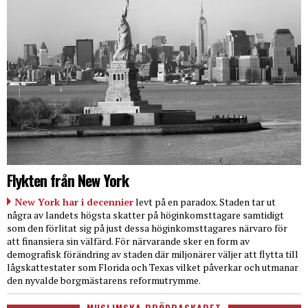
Flykten från New York
New York har i decennier
levt på en paradox. Staden tar ut
några av landets högsta skatter på höginkomsttagare samtidigt
som den förlitat sig på just dessa höginkomsttagares närvaro för
att finansiera sin välfärd. För närvarande sker en form av
demografisk förändring av staden där miljonärer väljer att flytta till
lågskattestater som Florida och Texas vilket påverkar och utmanar
den nyvalde borgmästarens reformutrymme.
MUSLIMSKA BRÖDRASKAPET