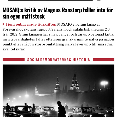
MOSAIQ:s kritik av Magnus Ranstorp håller inte för
sin egen måttstock
I juni publicerade tidskriften
MOSAIQ en granskning av
Försvarshögskolans rapport Salafism och salafistisk jihadism 2.0
från 2022. Granskningen har sina poänger och tar upp befogad kritik
men trovärdigheten faller eftersom granskarna inte själva på någon
punkt eller i någon större omfattning själva lever upp till sina egna
kvalitetskrav.
SOCIALDEMOKRATERNAS HISTORIA