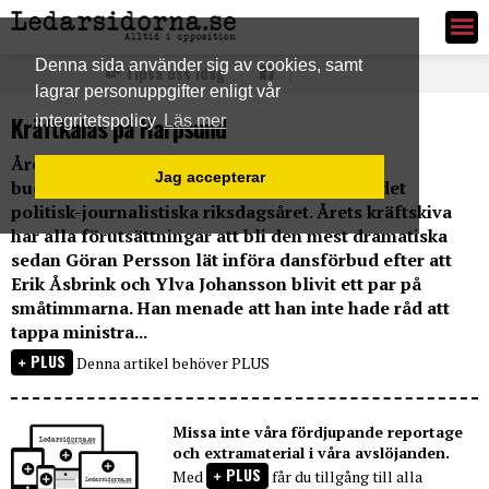
Ledarsidorna.se
Denna sida använder sig av cookies, samt
Tipsa oss idag
lagrar personuppgifter enligt vår
Kräftkalas på Harpsund
integritetspolicy
Läs mer
Årets kräftskiva på Harpsund, inklusive
Jag accepterar
budgetmanglingen, brukar vara starten på det
politisk-journalistiska riksdagsåret. Årets kräftskiva
har alla förutsättningar att bli den mest dramatiska
sedan Göran Persson lät införa dansförbud efter att
Erik Åsbrink och Ylva Johansson blivit ett par på
småtimmarna. Han menade att han inte hade råd att
tappa ministra...
PLUS
Denna artikel behöver PLUS
Missa inte våra fördjupande reportage
och extramaterial i våra avslöjanden.
PLUS
Med
får du tillgång till alla