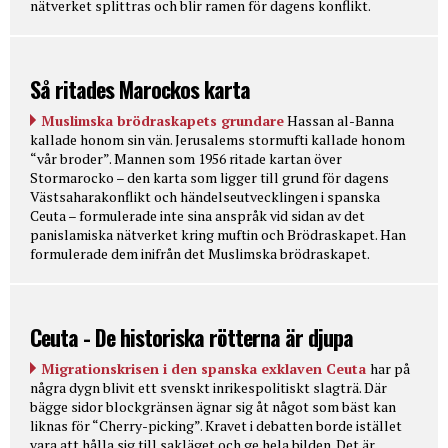
nätverket splittras och blir ramen för dagens konflikt.
Så ritades Marockos karta
Muslimska brödraskapets grundare
Hassan al-Banna
kallade honom sin vän. Jerusalems stormufti kallade honom
“vår broder”. Mannen som 1956 ritade kartan över
Stormarocko – den karta som ligger till grund för dagens
Västsaharakonflikt och händelseutvecklingen i spanska
Ceuta – formulerade inte sina anspråk vid sidan av det
panislamiska nätverket kring muftin och Brödraskapet. Han
formulerade dem inifrån det Muslimska brödraskapet.
Ceuta - De historiska rötterna är djupa
Migrationskrisen i den spanska exklaven Ceuta
har på
några dygn blivit ett svenskt inrikespolitiskt slagträ. Där
bägge sidor blockgränsen ägnar sig åt något som bäst kan
liknas för “Cherry-picking”. Kravet i debatten borde istället
vara att hålla sig till sakläget och ge hela bilden. Det är