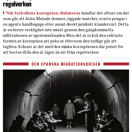
regelverken
När fotbollens korruption diskuteras
handlar det oftast om det
som går att åtala. Mutade domare, riggade matcher, svarta pengar i
en agents handbagage eller annat direkt juridiskt klandervärt. Detta
är en bister verklighet inte minst genom den gängkriminella
infiltrationen av agentmarknaden. Men det är också den enklaste
formen av korruption att peka ut eftersom den tydligt går att
lagföra. Svårare är det med den mjuka korruptionen där priset för
att bortse ifrån den är lägre än att följa regelverken.
DEN SPANSKA MIGRATIONSKRISEN