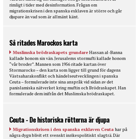
rimligt i tider med desinformation. Frågan om
migrationskrisen i den spanska exklaven är större och går
djupare än vad som är allmänt känt.
Så ritades Marockos karta
Muslimska brödraskapets grundare
Hassan al-Banna
kallade honom sin vän. Jerusalems stormufti kallade honom
“vår broder”. Mannen som 1956 ritade kartan över
Stormarocko – den karta som ligger till grund för dagens
Västsaharakonflikt och händelseutvecklingen i spanska
Ceuta – formulerade inte sina anspråk vid sidan av det
panislamiska nätverket kring muftin och Brödraskapet. Han
formulerade dem inifrån det Muslimska brödraskapet.
Ceuta - De historiska rötterna är djupa
Migrationskrisen i den spanska exklaven Ceuta
har på
några dygn blivit ett svenskt inrikespolitiskt slagträ. Där