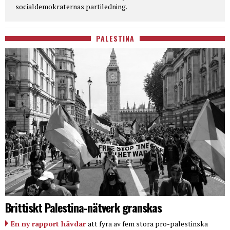
socialdemokraternas partiledning.
PALESTINA
Brittiskt Palestina-nätverk granskas
En ny rapport hävdar
att fyra av fem stora pro-palestinska