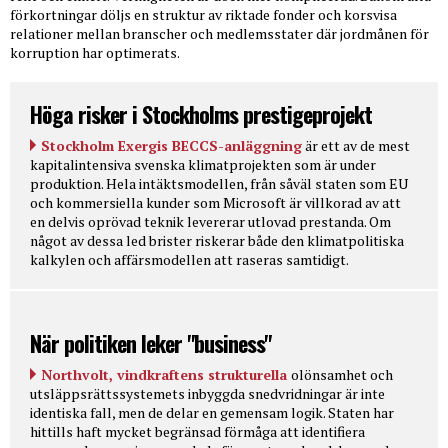
förkortningar döljs en struktur av riktade fonder och korsvisa
relationer mellan branscher och medlemsstater där jordmånen för
korruption har optimerats.
Höga risker i Stockholms prestigeprojekt
Stockholm Exergis BECCS-anläggning
är ett av de mest
kapitalintensiva svenska klimatprojekten som är under
produktion. Hela intäktsmodellen, från såväl staten som EU
och kommersiella kunder som Microsoft är villkorad av att
en delvis oprövad teknik levererar utlovad prestanda. Om
något av dessa led brister riskerar både den klimatpolitiska
kalkylen och affärsmodellen att raseras samtidigt.
När politiken leker "business"
Northvolt, vindkraftens strukturella
olönsamhet och
utsläppsrättssystemets inbyggda snedvridningar är inte
identiska fall, men de delar en gemensam logik. Staten har
hittills haft mycket begränsad förmåga att identifiera