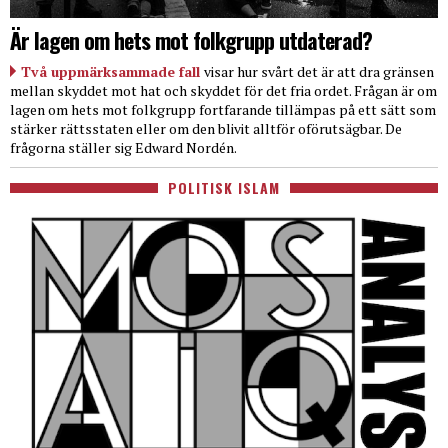
Är lagen om hets mot folkgrupp utdaterad?
Två uppmärksammade fall
visar hur svårt det är att dra gränsen
mellan skyddet mot hat och skyddet för det fria ordet. Frågan är om
lagen om hets mot folkgrupp fortfarande tillämpas på ett sätt som
stärker rättsstaten eller om den blivit alltför oförutsägbar. De
frågorna ställer sig Edward Nordén.
POLITISK ISLAM