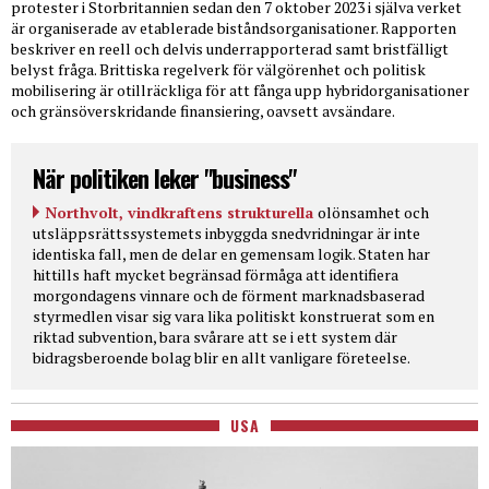
protester i Storbritannien sedan den 7 oktober 2023 i själva verket
är organiserade av etablerade biståndsorganisationer. Rapporten
beskriver en reell och delvis underrapporterad samt bristfälligt
belyst fråga. Brittiska regelverk för välgörenhet och politisk
mobilisering är otillräckliga för att fånga upp hybridorganisationer
och gränsöverskridande finansiering, oavsett avsändare.
När politiken leker "business"
Northvolt, vindkraftens strukturella
olönsamhet och
utsläppsrättssystemets inbyggda snedvridningar är inte
identiska fall, men de delar en gemensam logik. Staten har
hittills haft mycket begränsad förmåga att identifiera
morgondagens vinnare och de förment marknadsbaserad
styrmedlen visar sig vara lika politiskt konstruerat som en
riktad subvention, bara svårare att se i ett system där
bidragsberoende bolag blir en allt vanligare företeelse.
USA