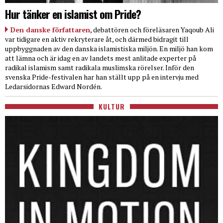
Hur tänker en islamist om Pride?
Den danske författaren
, debattören och föreläsaren Yaqoub Ali
var tidigare en aktiv rekryterare åt, och därmed bidragit till
uppbyggnaden av den danska islamistiska miljön. En miljö han kom
att lämna och är idag en av landets mest anlitade experter på
radikal islamism samt radikala muslimska rörelser. Inför den
svenska Pride-festivalen har han ställt upp på en intervju med
Ledarsidornas Edward Nordén.
KULTUR