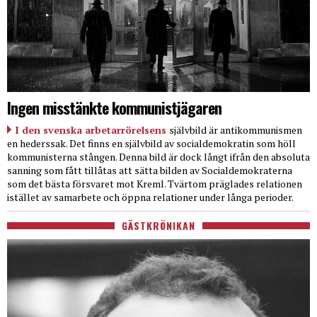
Ingen misstänkte kommunistjägaren
I den svenska arbetarrörelsens
självbild är antikommunismen
en hederssak. Det finns en självbild av socialdemokratin som höll
kommunisterna stången. Denna bild är dock långt ifrån den absoluta
sanning som fått tillåtas att sätta bilden av Socialdemokraterna
som det bästa försvaret mot Kreml. Tvärtom präglades relationen
istället av samarbete och öppna relationer under långa perioder.
GÄSTKRÖNIKAN