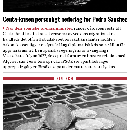
Ceuta-krisen personligt nederlag för Pedro Sanchez
När den spanske premiärminister
n
under gårdagen reste till
Ceuta för att möta konsekvenserna av veckans migrationskris
handlade det officiella budskapet om akut krishantering. Men
bakom kaoset ligger en fyra år lång diplomatisk kris som sällan får
uppmärksamhet. Den spanska regeringens omsvängning i
Västsahara-frågan 2022, dess pris i form av en brusten relation med
Algeriet samt en intern spricka i PSOE som partiledningen
upprepade gånger försökt sopa under mattan utan att lyckas.
FINTECH