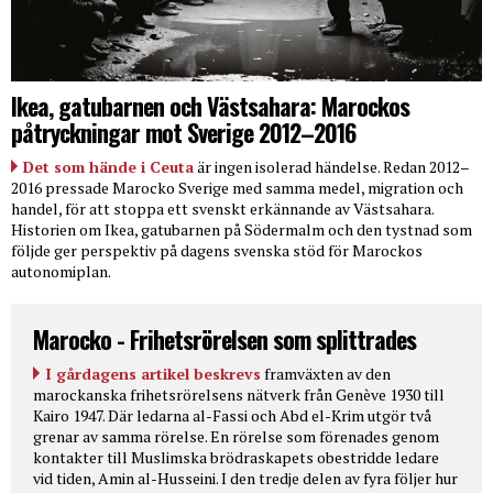
Ikea, gatubarnen och Västsahara: Marockos
påtryckningar mot Sverige 2012–2016
Det som hände i Ceuta
är ingen isolerad händelse. Redan 2012–
2016 pressade Marocko Sverige med samma medel, migration och
handel, för att stoppa ett svenskt erkännande av Västsahara.
Historien om Ikea, gatubarnen på Södermalm och den tystnad som
följde ger perspektiv på dagens svenska stöd för Marockos
autonomiplan.
Marocko - Frihetsrörelsen som splittrades
I gårdagens artikel beskrevs
framväxten av den
marockanska frihetsrörelsens nätverk från Genève 1930 till
Kairo 1947. Där ledarna al-Fassi och Abd el-Krim utgör två
grenar av samma rörelse. En rörelse som förenades genom
kontakter till Muslimska brödraskapets obestridde ledare
vid tiden, Amin al-Husseini. I den tredje delen av fyra följer hur