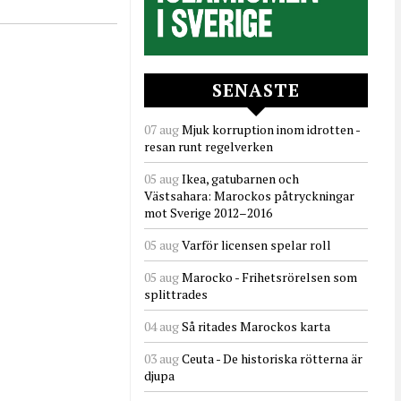
SENASTE
07 aug
Mjuk korruption inom idrotten -
resan runt regelverken
05 aug
Ikea, gatubarnen och
Västsahara: Marockos påtryckningar
mot Sverige 2012–2016
05 aug
Varför licensen spelar roll
05 aug
Marocko - Frihetsrörelsen som
splittrades
04 aug
Så ritades Marockos karta
03 aug
Ceuta - De historiska rötterna är
djupa