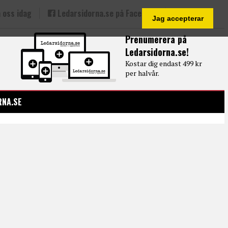
 oss idag
Ledarsidorna.se på Facebook
Jag accepterar
Prenumerera på
Ledarsidorna.se!
Kostar dig endast 499 kr
per halvår.
RNA.SE