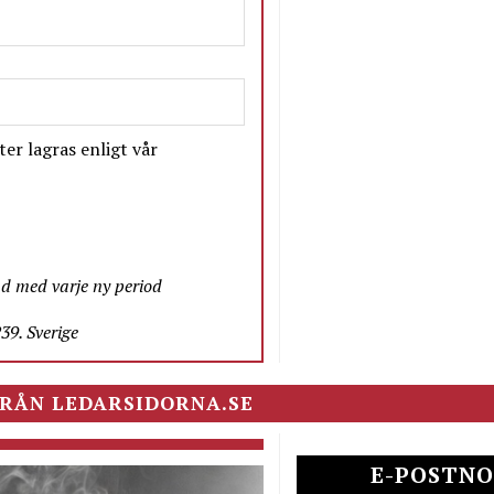
er lagras enligt vår
nd med varje ny period
9. Sverige
RÅN LEDARSIDORNA.SE
E-POSTNO