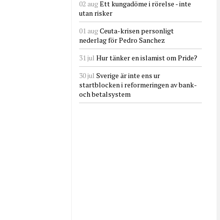
02 aug
Ett kungadöme i rörelse - inte
utan risker
01 aug
Ceuta-krisen personligt
nederlag för Pedro Sanchez
31 jul
Hur tänker en islamist om Pride?
30 jul
Sverige är inte ens ur
startblocken i reformeringen av bank-
och betalsystem