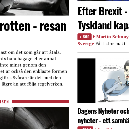
Efter Brexit 
rotten - resan
Tyskland kap
660
Martin Selmayr
Sverige
Fått stor makt
ast om det som går att åtala.
nts handbagage eller annat
et inte minst genom den
et är också den enklaste formen
agföra. Svårare är det med den
 lägre än att följa regelverken.
ISEN
Dagens Nyheter och
nyheter - ett samhä