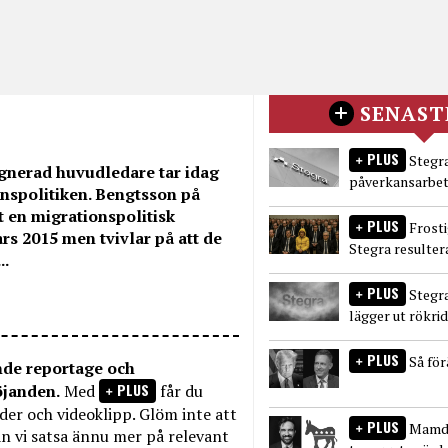
SENAST
PLUS
Stegra
gnerad huvudledare tar idag
påverkansarbet
nspolitiken. Bengtsson på
 en migrationspolitisk
PLUS
Frost
s 2015 men tvivlar på att de
Stegra resulter
..
PLUS
Stegr
lägger ut rökri
PLUS
Så fö
nde reportage och
PLUS
öjanden.
Med
får du
bilder och videoklipp. Glöm inte att
PLUS
Mamda
n vi satsa ännu mer på relevant