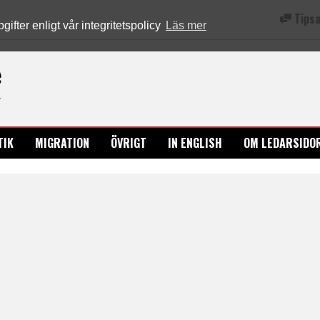
Tipsa
fter enligt vår integritetspolicy
Läs mer
Ledarsidorna.se
TIK
MIGRATION
ÖVRIGT
IN ENGLISH
OM LEDARSIDO