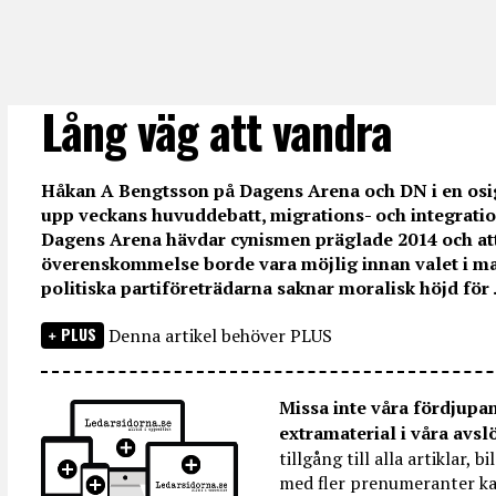
Lång väg att vandra
Håkan A Bengtsson på Dagens Arena och DN i en osi
upp veckans huvuddebatt, migrations- och integratio
Dagens Arena hävdar cynismen präglade 2014 och att
överenskommelse borde vara möjlig innan valet i mar
politiska partiföreträdarna saknar moralisk höjd för .
PLUS
Denna artikel behöver PLUS
Missa inte våra fördjupa
extramaterial i våra avsl
tillgång till alla artiklar, 
med fler prenumeranter ka