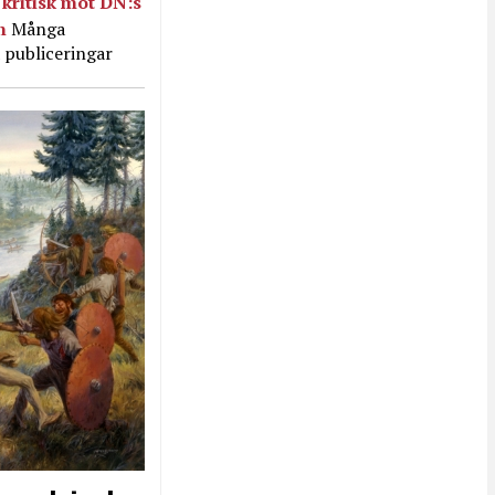
kritisk mot DN:s
in
Många
 publiceringar