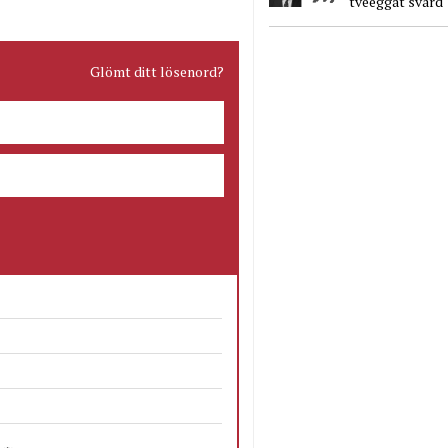
tveeggat svärd
Glömt ditt lösenord?