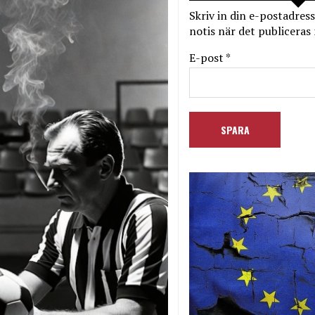
Skriv in din e-postadress
notis när det publiceras 
E-post *