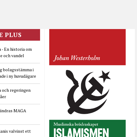
E PLUS
 - En historia om
e och vandel
ig bolagsstämma i
ade i ny huvudägare
a och regeringen
dåer
rändras MAGA
nis valvinst ett