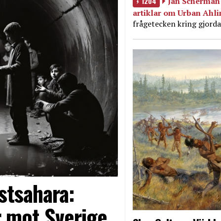
1204
Jan Scherman 
artiklar om Urban Ahl
frågetecken kring gjorda
stsahara:
 mot Sverige