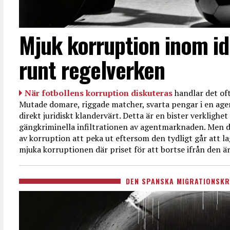
Mjuk korruption inom id
runt regelverken
När fotbollens korruption diskuteras
handlar det oft
Mutade domare, riggade matcher, svarta pengar i en age
direkt juridiskt klandervärt. Detta är en bister verkligh
gängkriminella infiltrationen av agentmarknaden. Men d
av korruption att peka ut eftersom den tydligt går att l
mjuka korruptionen där priset för att bortse ifrån den är
DEN SPANSKA MIGRATIONSKR