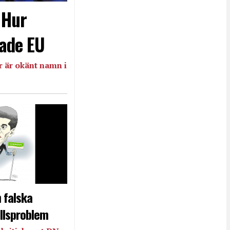
- Hur
ade EU
 är okänt namn i
 falska
llsproblem