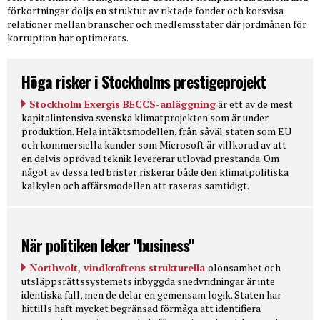
förkortningar döljs en struktur av riktade fonder och korsvisa
relationer mellan branscher och medlemsstater där jordmånen för
korruption har optimerats.
Höga risker i Stockholms prestigeprojekt
Stockholm Exergis BECCS-anläggning
är ett av de mest
kapitalintensiva svenska klimatprojekten som är under
produktion. Hela intäktsmodellen, från såväl staten som EU
och kommersiella kunder som Microsoft är villkorad av att
en delvis oprövad teknik levererar utlovad prestanda. Om
något av dessa led brister riskerar både den klimatpolitiska
kalkylen och affärsmodellen att raseras samtidigt.
När politiken leker "business"
Northvolt, vindkraftens strukturella
olönsamhet och
utsläppsrättssystemets inbyggda snedvridningar är inte
identiska fall, men de delar en gemensam logik. Staten har
hittills haft mycket begränsad förmåga att identifiera