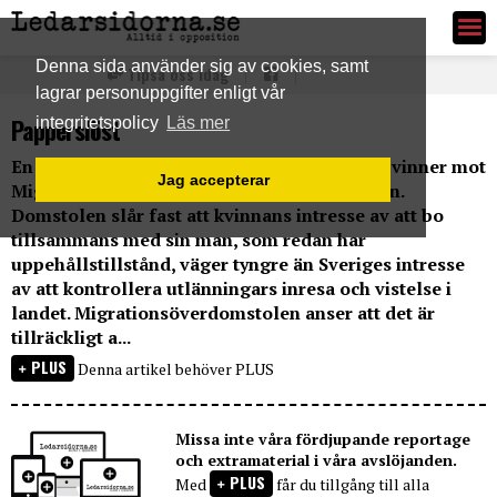
Ledarsidorna.se
Denna sida använder sig av cookies, samt
Tipsa oss idag
lagrar personuppgifter enligt vår
Papperslöst
integritetspolicy
Läs mer
En kvinna från Somalia och hennes sju barn vinner mot
Jag accepterar
Migrationsverket i Migrationsöverdomstolen.
Domstolen slår fast att kvinnans intresse av att bo
tillsammans med sin man, som redan har
uppehållstillstånd, väger tyngre än Sveriges intresse
av att kontrollera utlänningars inresa och vistelse i
landet. Migrationsöverdomstolen anser att det är
tillräckligt a...
PLUS
Denna artikel behöver PLUS
Missa inte våra fördjupande reportage
och extramaterial i våra avslöjanden.
PLUS
Med
får du tillgång till alla