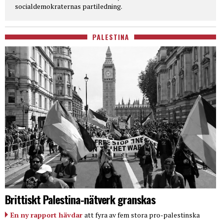
socialdemokraternas partiledning.
PALESTINA
Brittiskt Palestina-nätverk granskas
En ny rapport hävdar
att fyra av fem stora pro-palestinska