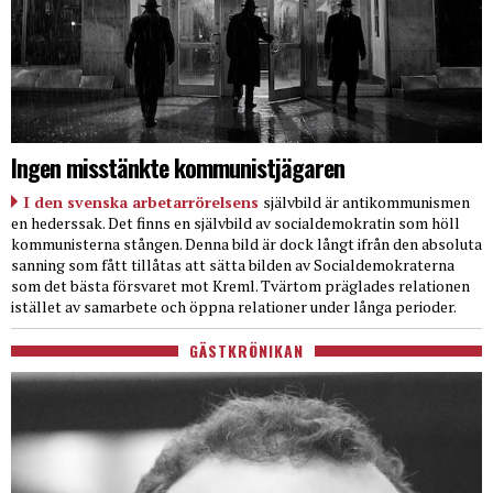
Ingen misstänkte kommunistjägaren
I den svenska arbetarrörelsens
självbild är antikommunismen
en hederssak. Det finns en självbild av socialdemokratin som höll
kommunisterna stången. Denna bild är dock långt ifrån den absoluta
sanning som fått tillåtas att sätta bilden av Socialdemokraterna
som det bästa försvaret mot Kreml. Tvärtom präglades relationen
istället av samarbete och öppna relationer under långa perioder.
GÄSTKRÖNIKAN