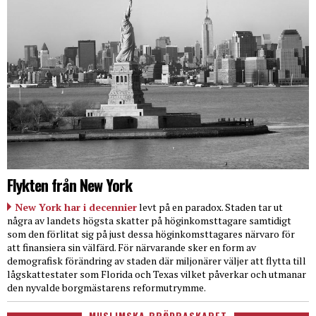
Flykten från New York
New York har i decennier
levt på en paradox. Staden tar ut
några av landets högsta skatter på höginkomsttagare samtidigt
som den förlitat sig på just dessa höginkomsttagares närvaro för
att finansiera sin välfärd. För närvarande sker en form av
demografisk förändring av staden där miljonärer väljer att flytta till
lågskattestater som Florida och Texas vilket påverkar och utmanar
den nyvalde borgmästarens reformutrymme.
MUSLIMSKA BRÖDRASKAPET