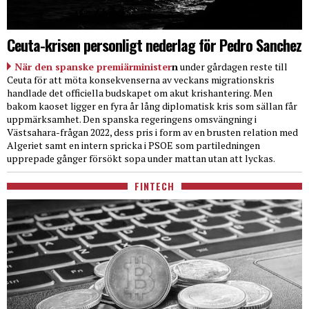
Ceuta-krisen personligt nederlag för Pedro Sanchez
När den spanske premiärminister
n
under gårdagen reste till
Ceuta för att möta konsekvenserna av veckans migrationskris
handlade det officiella budskapet om akut krishantering. Men
bakom kaoset ligger en fyra år lång diplomatisk kris som sällan får
uppmärksamhet. Den spanska regeringens omsvängning i
Västsahara-frågan 2022, dess pris i form av en brusten relation med
Algeriet samt en intern spricka i PSOE som partiledningen
upprepade gånger försökt sopa under mattan utan att lyckas.
FINTECH