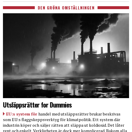
DEN GRÖNA OMSTÄLLNINGEN
Utsläppsrätter for Dummies
EU:s system för
handel med utsläppsrätter brukar beskrivas
som EU:s flaggskeppsverktyg för klimatpolitik. Ett system där
industrin köper och säljer rätten att släppa ut koldioxid. Det låter
rent och enkelt. Verkligheten är dock mer komplicerad. Bakom alla