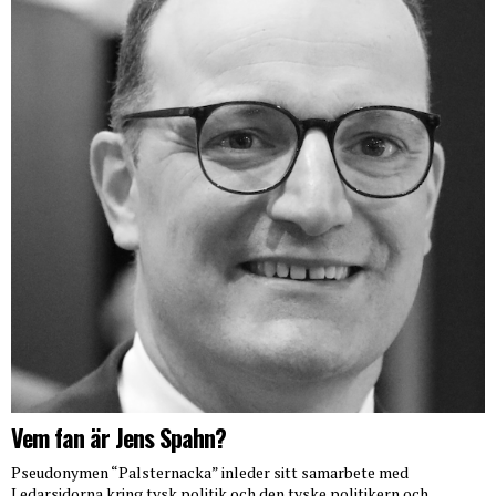
Vem fan är Jens Spahn?
Pseudonymen “Palsternacka” inleder sitt samarbete med
Ledarsidorna kring tysk politik och den tyske politikern och