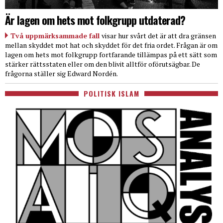
Är lagen om hets mot folkgrupp utdaterad?
Två uppmärksammade fall
visar hur svårt det är att dra gränsen
mellan skyddet mot hat och skyddet för det fria ordet. Frågan är om
lagen om hets mot folkgrupp fortfarande tillämpas på ett sätt som
stärker rättsstaten eller om den blivit alltför oförutsägbar. De
frågorna ställer sig Edward Nordén.
POLITISK ISLAM