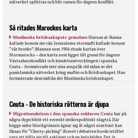
nätverket splittras och blir ramen för dagens konflikt.
Så ritades Marockos karta
Muslimska brödraskapets grundare
Hassan al-Banna
kallade honom sin vän. Jerusalems stormufti kallade honom
“vår broder”. Mannen som 1956 ritade kartan över
Stormarocko – den karta som ligger till grund för dagens
Västsaharakonflikt och händelseutvecklingen i spanska
Ceuta – formulerade inte sina anspråk vid sidan av det
panislamiska nätverket kring muftin och Brödraskapet. Han
formulerade dem inifrån det Muslimska brödraskapet.
Ceuta - De historiska rötterna är djupa
Migrationskrisen i den spanska exklaven Ceuta
har på
några dygn blivit ett svenskt inrikespolitiskt slagträ. Där
bägge sidor blockgränsen ägnar sig åt något som bäst kan
liknas för “Cherry-picking”. Kravet i debatten borde istället
vara att hålla sig till sakläget och ge hela bilden. Det är