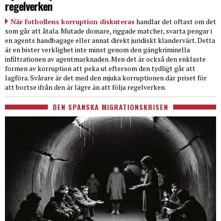
regelverken
När fotbollens korruption diskuteras
handlar det oftast om det
som går att åtala. Mutade domare, riggade matcher, svarta pengar i
en agents handbagage eller annat direkt juridiskt klandervärt. Detta
är en bister verklighet inte minst genom den gängkriminella
infiltrationen av agentmarknaden. Men det är också den enklaste
formen av korruption att peka ut eftersom den tydligt går att
lagföra. Svårare är det med den mjuka korruptionen där priset för
att bortse ifrån den är lägre än att följa regelverken.
DEN SPANSKA MIGRATIONSKRISEN