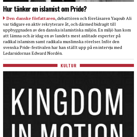
Hur tänker en islamist om Pride?
Den danske författaren
, debattören och föreläsaren Yaqoub Ali
var tidigare en aktiv rekryterare åt, och därmed bidragit till
uppbyggnaden av den danska islamistiska miljön. En miljö han kom
att lämna och är idag en av landets mest anlitade experter på
radikal islamism samt radikala muslimska rörelser. Inför den
svenska Pride-festivalen har han ställt upp på en intervju med
Ledarsidornas Edward Nordén.
KULTUR