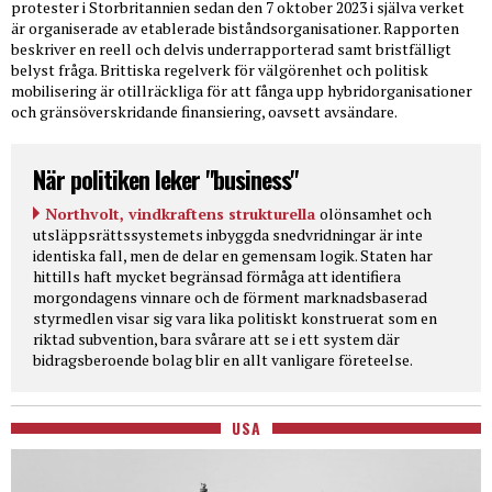
protester i Storbritannien sedan den 7 oktober 2023 i själva verket
är organiserade av etablerade biståndsorganisationer. Rapporten
beskriver en reell och delvis underrapporterad samt bristfälligt
belyst fråga. Brittiska regelverk för välgörenhet och politisk
mobilisering är otillräckliga för att fånga upp hybridorganisationer
och gränsöverskridande finansiering, oavsett avsändare.
När politiken leker "business"
Northvolt, vindkraftens strukturella
olönsamhet och
utsläppsrättssystemets inbyggda snedvridningar är inte
identiska fall, men de delar en gemensam logik. Staten har
hittills haft mycket begränsad förmåga att identifiera
morgondagens vinnare och de förment marknadsbaserad
styrmedlen visar sig vara lika politiskt konstruerat som en
riktad subvention, bara svårare att se i ett system där
bidragsberoende bolag blir en allt vanligare företeelse.
USA