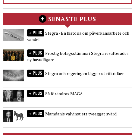
SENASTE PLUS
PLUS
Stegra - En historia om påverkansarbete och
vandel
PLUS
Frostig bolagsstämma i Stegra resulterade i
ny huvudägare
PLUS
Stegra och regeringen lägger ut rökridåer
PLUS
Så förändras MAGA
PLUS
Mamdanis valvinst ett tveeggat svärd