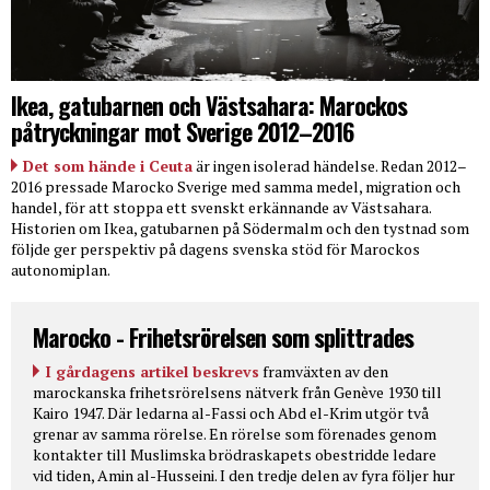
Ikea, gatubarnen och Västsahara: Marockos
påtryckningar mot Sverige 2012–2016
Det som hände i Ceuta
är ingen isolerad händelse. Redan 2012–
2016 pressade Marocko Sverige med samma medel, migration och
handel, för att stoppa ett svenskt erkännande av Västsahara.
Historien om Ikea, gatubarnen på Södermalm och den tystnad som
följde ger perspektiv på dagens svenska stöd för Marockos
autonomiplan.
Marocko - Frihetsrörelsen som splittrades
I gårdagens artikel beskrevs
framväxten av den
marockanska frihetsrörelsens nätverk från Genève 1930 till
Kairo 1947. Där ledarna al-Fassi och Abd el-Krim utgör två
grenar av samma rörelse. En rörelse som förenades genom
kontakter till Muslimska brödraskapets obestridde ledare
vid tiden, Amin al-Husseini. I den tredje delen av fyra följer hur