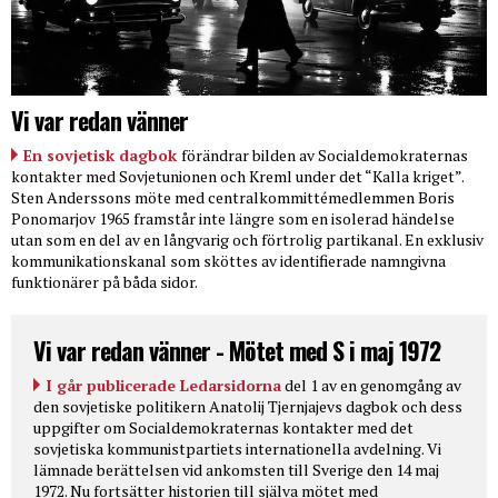
Vi var redan vänner
En sovjetisk dagbok
förändrar bilden av Socialdemokraternas
kontakter med Sovjetunionen och Kreml under det “Kalla kriget”.
Sten Anderssons möte med centralkommittémedlemmen Boris
Ponomarjov 1965 framstår inte längre som en isolerad händelse
utan som en del av en långvarig och förtrolig partikanal. En exklusiv
kommunikationskanal som sköttes av identifierade namngivna
funktionärer på båda sidor.
Vi var redan vänner - Mötet med S i maj 1972
I går publicerade Ledarsidorna
del 1 av en genomgång av
den sovjetiske politikern Anatolij Tjernjajevs dagbok och dess
uppgifter om Socialdemokraternas kontakter med det
sovjetiska kommunistpartiets internationella avdelning. Vi
lämnade berättelsen vid ankomsten till Sverige den 14 maj
1972. Nu fortsätter historien till själva mötet med