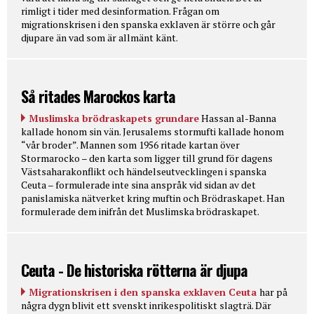
rimligt i tider med desinformation. Frågan om
migrationskrisen i den spanska exklaven är större och går
djupare än vad som är allmänt känt.
Så ritades Marockos karta
Muslimska brödraskapets grundare
Hassan al-Banna
kallade honom sin vän. Jerusalems stormufti kallade honom
“vår broder”. Mannen som 1956 ritade kartan över
Stormarocko – den karta som ligger till grund för dagens
Västsaharakonflikt och händelseutvecklingen i spanska
Ceuta – formulerade inte sina anspråk vid sidan av det
panislamiska nätverket kring muftin och Brödraskapet. Han
formulerade dem inifrån det Muslimska brödraskapet.
Ceuta - De historiska rötterna är djupa
Migrationskrisen i den spanska exklaven Ceuta
har på
några dygn blivit ett svenskt inrikespolitiskt slagträ. Där