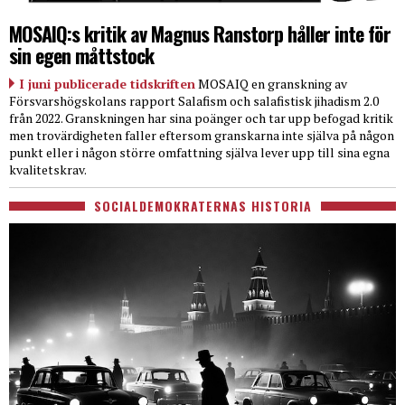
MOSAIQ:s kritik av Magnus Ranstorp håller inte för
sin egen måttstock
I juni publicerade tidskriften
MOSAIQ en granskning av
Försvarshögskolans rapport Salafism och salafistisk jihadism 2.0
från 2022. Granskningen har sina poänger och tar upp befogad kritik
men trovärdigheten faller eftersom granskarna inte själva på någon
punkt eller i någon större omfattning själva lever upp till sina egna
kvalitetskrav.
SOCIALDEMOKRATERNAS HISTORIA