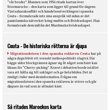
“vår broder”. Mannen som 1956 ritade kartan över
Stormarocko – den karta som ligger till grund för dagens
Västsaharakonflikt och händelseutvecklingen i spanska
Ceuta – formulerade inte sina anspråk vid sidan av det
panislamiska nätverket kring muftin och Brödraskapet. Han
formulerade dem inifrån det Muslimska brödraskapet.
Ceuta - De historiska rötterna är djupa
Migrationskrisen i den spanska exklaven Ceuta
har på
några dygn blivit ett svenskt inrikespolitiskt slagträ. Där
bägge sidor blockgränsen ägnar sig åt något som bäst kan
liknas för “Cherry-picking”. Kravet i debatten borde istället
vara att hålla sig till sakläget och ge hela bilden. Det är
rimligt i tider med desinformation. Frågan om
migrationskrisen i den spanska exklaven är större och går
djupare än vad som är allmänt känt.
Så ritades Marockos karta