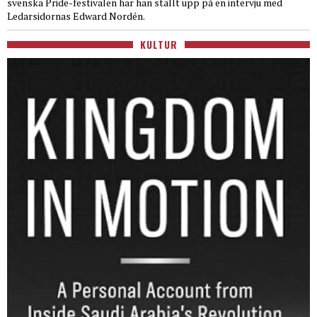
svenska Pride-festivalen har han ställt upp på en intervju med
Ledarsidornas Edward Nordén.
KULTUR