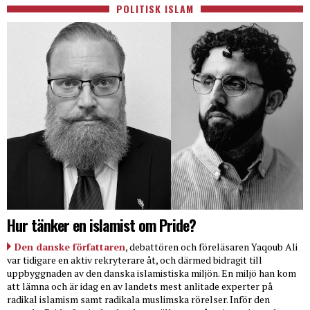
POLITISK ISLAM
Hur tänker en islamist om Pride?
Den danske författaren
, debattören och föreläsaren Yaqoub Ali
var tidigare en aktiv rekryterare åt, och därmed bidragit till
uppbyggnaden av den danska islamistiska miljön. En miljö han kom
att lämna och är idag en av landets mest anlitade experter på
radikal islamism samt radikala muslimska rörelser. Inför den