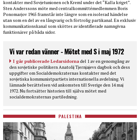
kontakter med Sovjetunionen och Kreml under det “Kalla kriget”.
Sten Anderssons möte med centralkommittémedlemmen Boris
Ponomarjov 1965 framstår inte längre som en isolerad händelse
utan som en del av en långvarig och förtrolig partikanal. En exklusiv
kommunikationskanal som sköttes av identifierade namngivna
funktionärer på båda sidor.
Vi var redan vänner - Mötet med S i maj 1972
I går publicerade Ledarsidorna
del 1 av en genomgång av
den sovjetiske politikern Anatolij Tjernjajevs dagbok och dess
uppgifter om Socialdemokraternas kontakter med det
sovjetiska kommunistpartiets internationella avdelning. Vi
lämnade berättelsen vid ankomsten till Sverige den 14 maj
1972. Nu fortsätter historien till själva mötet med
socialdemokraternas partiledning.
PALESTINA