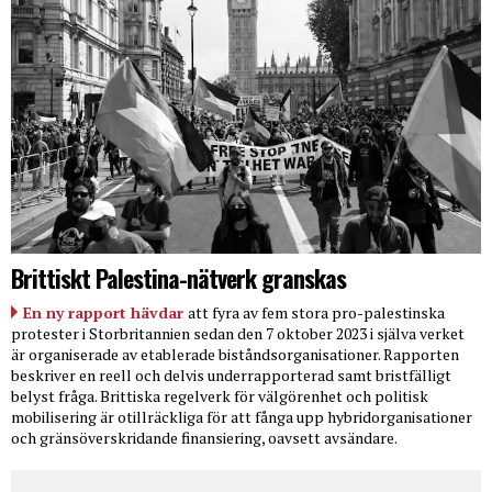
Brittiskt Palestina-nätverk granskas
En ny rapport hävdar
att fyra av fem stora pro-palestinska
protester i Storbritannien sedan den 7 oktober 2023 i själva verket
är organiserade av etablerade biståndsorganisationer. Rapporten
beskriver en reell och delvis underrapporterad samt bristfälligt
belyst fråga. Brittiska regelverk för välgörenhet och politisk
mobilisering är otillräckliga för att fånga upp hybridorganisationer
och gränsöverskridande finansiering, oavsett avsändare.