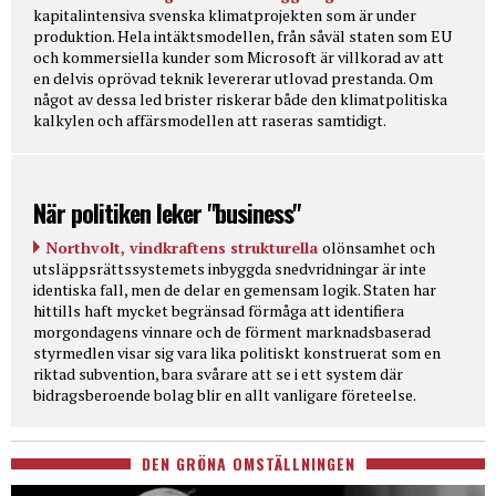
kapitalintensiva svenska klimatprojekten som är under
produktion. Hela intäktsmodellen, från såväl staten som EU
och kommersiella kunder som Microsoft är villkorad av att
en delvis oprövad teknik levererar utlovad prestanda. Om
något av dessa led brister riskerar både den klimatpolitiska
kalkylen och affärsmodellen att raseras samtidigt.
När politiken leker "business"
Northvolt, vindkraftens strukturella
olönsamhet och
utsläppsrättssystemets inbyggda snedvridningar är inte
identiska fall, men de delar en gemensam logik. Staten har
hittills haft mycket begränsad förmåga att identifiera
morgondagens vinnare och de förment marknadsbaserad
styrmedlen visar sig vara lika politiskt konstruerat som en
riktad subvention, bara svårare att se i ett system där
bidragsberoende bolag blir en allt vanligare företeelse.
DEN GRÖNA OMSTÄLLNINGEN