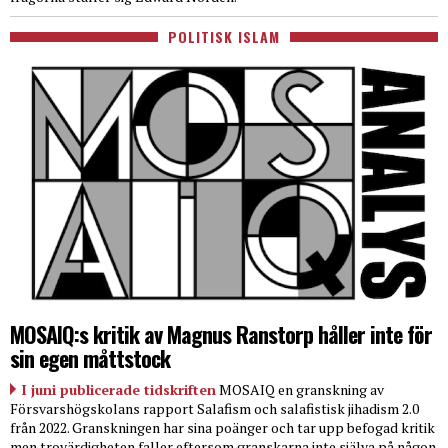
POLITISK ISLAM
MOSAIQ:s kritik av Magnus Ranstorp håller inte för
sin egen måttstock
I juni publicerade tidskriften
MOSAIQ en granskning av
Försvarshögskolans rapport Salafism och salafistisk jihadism 2.0
från 2022. Granskningen har sina poänger och tar upp befogad kritik
men trovärdigheten faller eftersom granskarna inte själva på någon