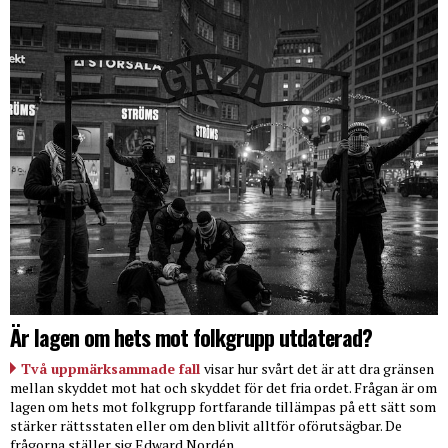
Är lagen om hets mot folkgrupp utdaterad?
Två uppmärksammade fall
visar hur svårt det är att dra gränsen
mellan skyddet mot hat och skyddet för det fria ordet. Frågan är om
lagen om hets mot folkgrupp fortfarande tillämpas på ett sätt som
stärker rättsstaten eller om den blivit alltför oförutsägbar. De
frågorna ställer sig Edward Nordén.