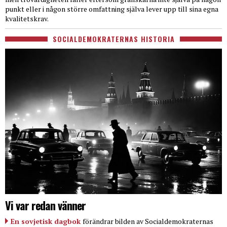
punkt eller i någon större omfattning själva lever upp till sina egna
kvalitetskrav.
SOCIALDEMOKRATERNAS HISTORIA
Vi var redan vänner
En sovjetisk dagbok
förändrar bilden av Socialdemokraternas