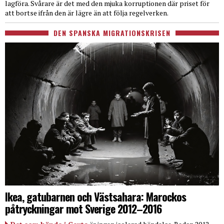
lagföra. Svårare är det med den mjuka korruptionen där priset för
att bortse ifrån den är lägre än att följa regelverken.
DEN SPANSKA MIGRATIONSKRISEN
Ikea, gatubarnen och Västsahara: Marockos
påtryckningar mot Sverige 2012–2016