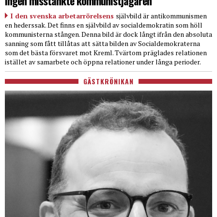
Ingen misstänkte kommunistjägaren
I den svenska arbetarrörelsens
självbild är antikommunismen
en hederssak. Det finns en självbild av socialdemokratin som höll
kommunisterna stången. Denna bild är dock långt ifrån den absoluta
sanning som fått tillåtas att sätta bilden av Socialdemokraterna
som det bästa försvaret mot Kreml. Tvärtom präglades relationen
istället av samarbete och öppna relationer under långa perioder.
GÄSTKRÖNIKAN