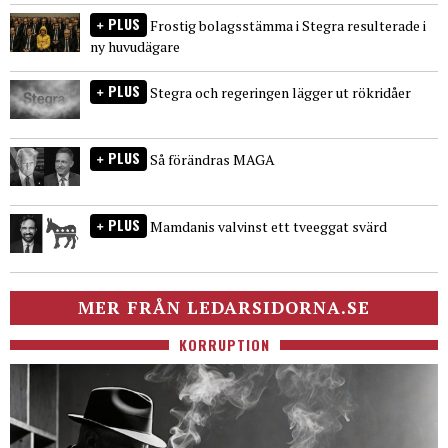
PLUS
Frostig bolagsstämma i Stegra resulterade i
ny huvudägare
PLUS
Stegra och regeringen lägger ut rökridåer
PLUS
Så förändras MAGA
PLUS
Mamdanis valvinst ett tveeggat svärd
MER FRÅN LEDARSIDORNA.SE
KORRUPTION