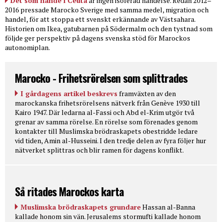
Det som hände i Ceuta
är ingen isolerad händelse. Redan 2012–
2016 pressade Marocko Sverige med samma medel, migration och
handel, för att stoppa ett svenskt erkännande av Västsahara.
Historien om Ikea, gatubarnen på Södermalm och den tystnad som
följde ger perspektiv på dagens svenska stöd för Marockos
autonomiplan.
Marocko - Frihetsrörelsen som splittrades
I gårdagens artikel beskrevs
framväxten av den
marockanska frihetsrörelsens nätverk från Genève 1930 till
Kairo 1947. Där ledarna al-Fassi och Abd el-Krim utgör två
grenar av samma rörelse. En rörelse som förenades genom
kontakter till Muslimska brödraskapets obestridde ledare
vid tiden, Amin al-Husseini. I den tredje delen av fyra följer hur
nätverket splittras och blir ramen för dagens konflikt.
Så ritades Marockos karta
Muslimska brödraskapets grundare
Hassan al-Banna
kallade honom sin vän. Jerusalems stormufti kallade honom