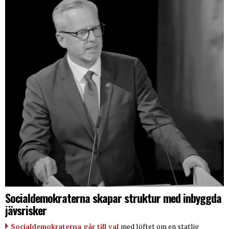
Socialdemokraterna skapar struktur med inbyggda
jävsrisker
Socialdemokraterna går till val
med löftet om en statlig