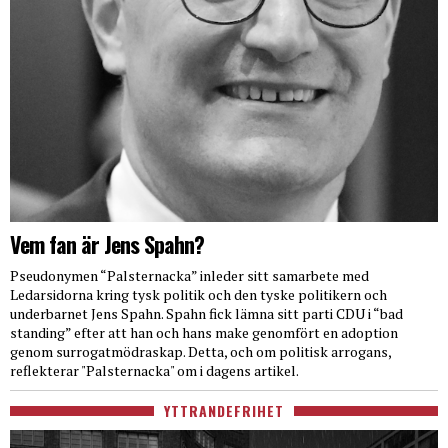
Vem fan är Jens Spahn?
Pseudonymen “Palsternacka” inleder sitt samarbete med
Ledarsidorna kring tysk politik och den tyske politikern och
underbarnet Jens Spahn. Spahn fick lämna sitt parti CDU i “bad
standing” efter att han och hans make genomfört en adoption
genom surrogatmödraskap. Detta, och om politisk arrogans,
reflekterar "Palsternacka" om i dagens artikel.
YTTRANDEFRIHET