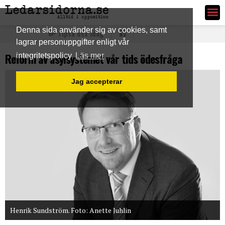
Ledarsidorna.se
Denna sida använder sig av cookies, samt
Tipsa oss idag
lagrar personuppgifter enligt vår
Reform av asylsystemet vår tids ödesfråga
integritetspolicy
Läs mer
Jag accepterar
Henrik Sundström. Foto: Anette Juhlin