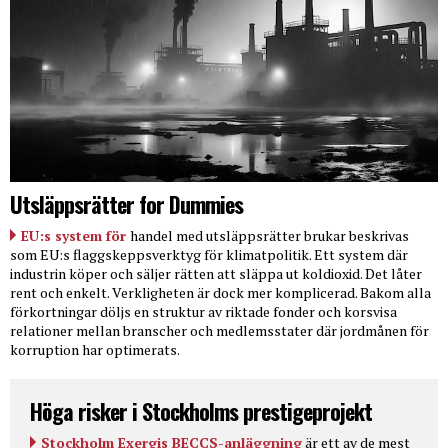
Utsläppsrätter for Dummies
EU:s system för
handel med utsläppsrätter brukar beskrivas
som EU:s flaggskeppsverktyg för klimatpolitik. Ett system där
industrin köper och säljer rätten att släppa ut koldioxid. Det låter
rent och enkelt. Verkligheten är dock mer komplicerad. Bakom alla
förkortningar döljs en struktur av riktade fonder och korsvisa
relationer mellan branscher och medlemsstater där jordmånen för
korruption har optimerats.
Höga risker i Stockholms prestigeprojekt
Stockholm Exergis BECCS-anläggning
är ett av de mest