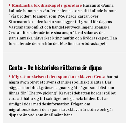
Muslimska brödraskapets grundare
Hassan al-Banna
kallade honom sin vän. Jerusalems stormufti kallade honom
“vår broder”. Mannen som 1956 ritade kartan över
Stormarocko – den karta som ligger till grund för dagens
Västsaharakonflikt och händelseutvecklingen i spanska
Ceuta – formulerade inte sina anspråk vid sidan av det
panislamiska nätverket kring muftin och Brödraskapet. Han
formulerade dem inifrån det Muslimska brödraskapet.
Ceuta - De historiska rötterna är djupa
Migrationskrisen i den spanska exklaven Ceuta
har på
några dygn blivit ett svenskt inrikespolitiskt slagträ. Där
bägge sidor blockgränsen ägnar sig åt något som bäst kan
liknas för “Cherry-picking”. Kravet i debatten borde istället
vara att hålla sig till sakläget och ge hela bilden. Det är
rimligt i tider med desinformation. Frågan om
migrationskrisen i den spanska exklaven är större och går
djupare än vad som är allmänt känt.