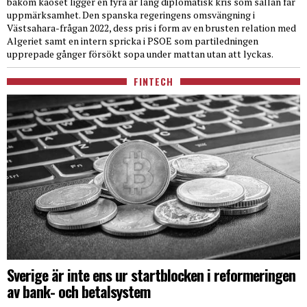
bakom kaoset ligger en fyra år lång diplomatisk kris som sällan får
uppmärksamhet. Den spanska regeringens omsvängning i
Västsahara-frågan 2022, dess pris i form av en brusten relation med
Algeriet samt en intern spricka i PSOE som partiledningen
upprepade gånger försökt sopa under mattan utan att lyckas.
FINTECH
Sverige är inte ens ur startblocken i reformeringen
av bank- och betalsystem