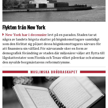
Flykten från New York
New York har i decennier
levt på en paradox. Staden tar ut
några av landets högsta skatter på höginkomsttagare samtidigt
som den förlitat sig på just dessa höginkomsttagares närvaro för
att finansiera sin välfärd. För närvarande sker en form av
demografisk förändring av staden där miljonärer väljer att flytta till
lågskattestater som Florida och Texas vilket påverkar och utmanar
den nyvalde borgmästarens reformutrymme.
MUSLIMSKA BRÖDRASKAPET