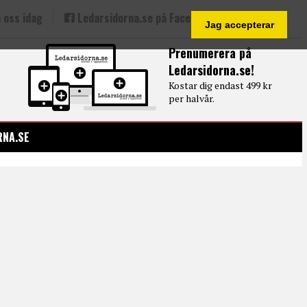
 oss idag
Ledarsidorna.se på Facebook
Jag accepterar
Prenumerera på
Ledarsidorna.se!
Kostar dig endast 499 kr
per halvår.
RNA.SE