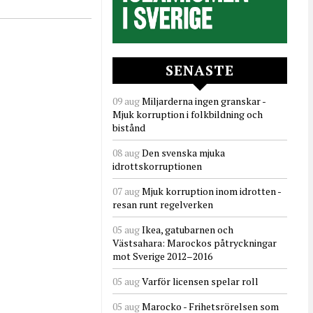
SENASTE
09 aug
Miljarderna ingen granskar -
Mjuk korruption i folkbildning och
bistånd
08 aug
Den svenska mjuka
idrottskorruptionen
07 aug
Mjuk korruption inom idrotten -
resan runt regelverken
05 aug
Ikea, gatubarnen och
Västsahara: Marockos påtryckningar
mot Sverige 2012–2016
05 aug
Varför licensen spelar roll
05 aug
Marocko - Frihetsrörelsen som