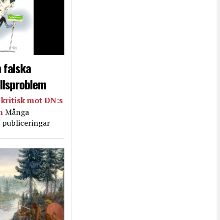
 falska
llsproblem
kritisk mot DN:s
in
Många
 publiceringar