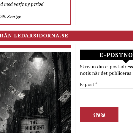
nd med varje ny period
9. Sverige
RÅN LEDARSIDORNA.SE
E-POSTNO
Skriv in din e-postadress
notis när det publiceras 
E-post *