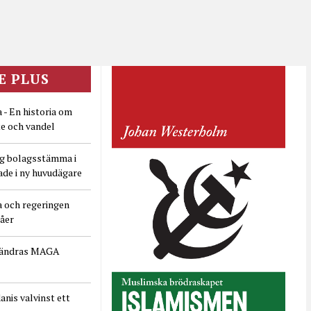
E PLUS
 - En historia om
e och vandel
ig bolagsstämma i
ade i ny huvudägare
a och regeringen
dåer
rändras MAGA
nis valvinst ett