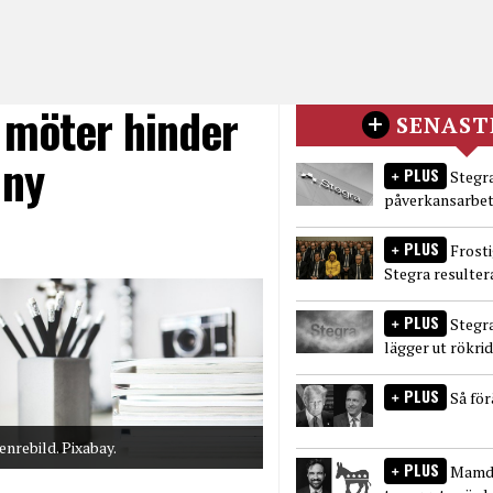
 möter hinder
SENAST
 ny
PLUS
Stegra
påverkansarbet
PLUS
Frost
Stegra resulter
PLUS
Stegr
lägger ut rökri
PLUS
Så fö
enrebild. Pixabay.
PLUS
Mamda