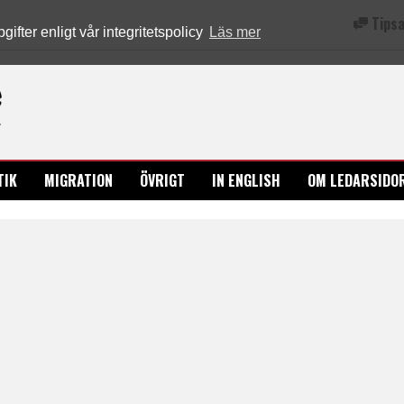
Tipsa
fter enligt vår integritetspolicy
Läs mer
Ledarsidorna.se
TIK
MIGRATION
ÖVRIGT
IN ENGLISH
OM LEDARSIDO