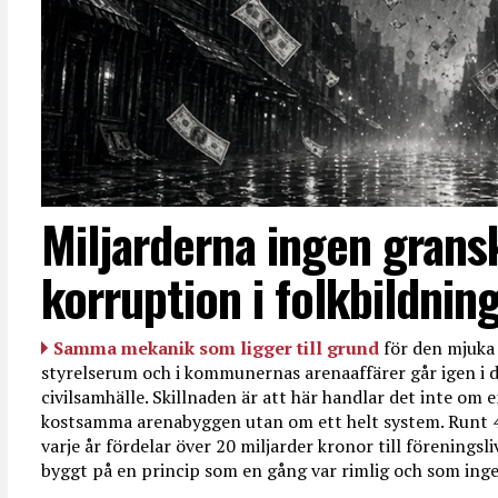
Miljarderna ingen grans
korruption i folkbildnin
Samma mekanik som ligger till grund
för den mjuka 
styrelserum och i kommunernas arenaaffärer går igen i d
civilsamhälle. Skillnaden är att här handlar det inte om e
kostsamma arenabyggen utan om ett helt system. Runt 
varje år fördelar över 20 miljarder kronor till föreningsl
byggt på en princip som en gång var rimlig och som ingen