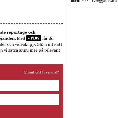
tveeggat svärd
nde reportage och
PLUS
öjanden.
Med
får du
bilder och videoklipp. Glöm inte att
n vi satsa ännu mer på relevant
Glömt ditt lösenord?