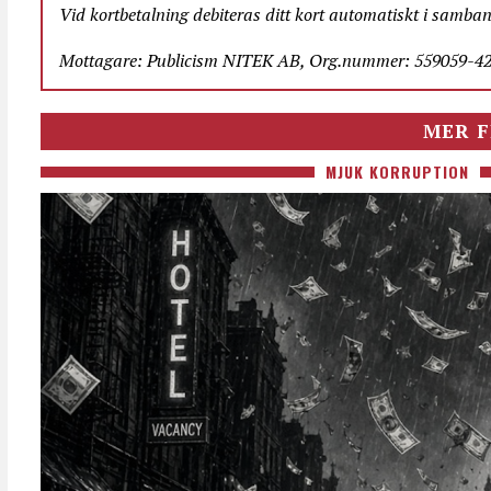
Vid kortbetalning debiteras ditt kort automatiskt i samba
Mottagare: Publicism NITEK AB, Org.nummer: 559059-423
MER F
MJUK KORRUPTION