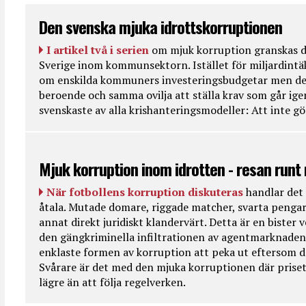
Den svenska mjuka idrottskorruptionen
I artikel två i serien
om mjuk korruption granskas d
Sverige inom kommunsektorn. Istället för miljardintä
om enskilda kommuners investeringsbudgetar men de
beroende och samma ovilja att ställa krav som går ig
svenskaste av alla krishanteringsmodeller: Att inte g
Mjuk korruption inom idrotten - resan runt
När fotbollens korruption diskuteras
handlar det 
åtala. Mutade domare, riggade matcher, svarta pengar
annat direkt juridiskt klandervärt. Detta är en bister
den gängkriminella infiltrationen av agentmarknaden
enklaste formen av korruption att peka ut eftersom de
Svårare är det med den mjuka korruptionen där priset 
lägre än att följa regelverken.