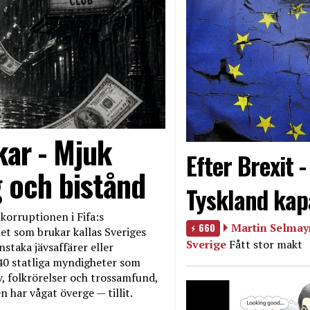
kar - Mjuk
Efter Brexit 
g och bistånd
Tyskland kap
korruptionen i Fifa:s
660
Martin Selmayr
et som brukar kallas Sveriges
Sverige
Fått stor makt
nstaka jävsaffärer eller
40 statliga myndigheter som
iv, folkrörelser och trossamfund,
 har vågat överge — tillit.