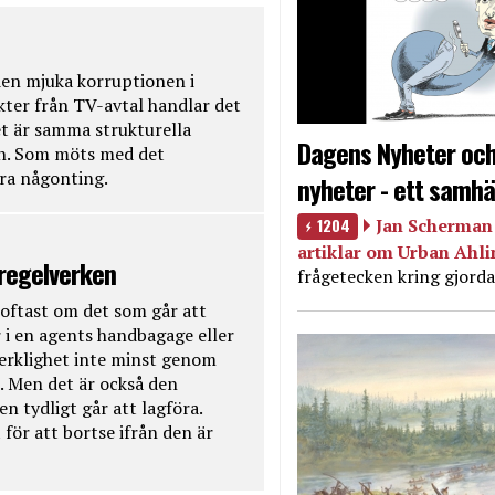
en mjuka korruptionen i
kter från TV-avtal handlar det
t är samma strukturella
Dagens Nyheter och
en. Som möts med det
öra någonting.
nyheter - ett samhä
1204
Jan Scherman 
artiklar om Urban Ahl
 regelverken
frågetecken kring gjorda
oftast om det som går att
 i en agents handbagage eller
 verklighet inte minst genom
. Men det är också den
n tydligt går att lagföra.
för att bortse ifrån den är