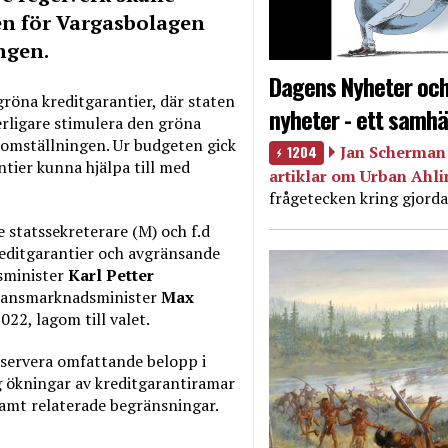
en för Vargasbolagen
ngen.
Dagens Nyheter och
gröna kreditgarantier, där staten
nyheter - ett samhä
terligare stimulera den gröna
tomställningen. Ur budgeten gick
1204
Jan Scherman 
ntier kunna hjälpa till med
artiklar om Urban Ahl
frågetecken kring gjorda
e statssekreterare (M) och f.d
reditgarantier och avgränsande
gsminister
Karl Petter
inansmarknadsminister
Max
022, lagom till valet.
reservera omfattande belopp i
og ökningar av kreditgarantiramar
amt relaterade begränsningar.