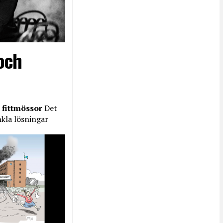
och
 fittmössor
Det
nkla lösningar