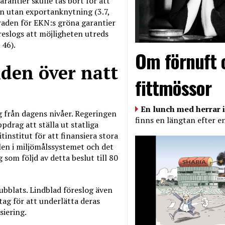
rantier skulle tas bort för att
ven utan exportanknytning (3.7,
graden för EKN:s gröna garantier
öreslogs att möjligheten utreds
 46).
Om förnuft 
lden över natt
fittmössor
En lunch med herrar i
g från dagens nivåer. Regeringen
finns en längtan efter e
pdrag att ställa ut statliga
tinstitut för att finansiera stora
ålen i miljömålssystemet och det
som följd av detta beslut till 80
ubblats. Lindblad föreslog även
tag för att underlätta deras
siering.