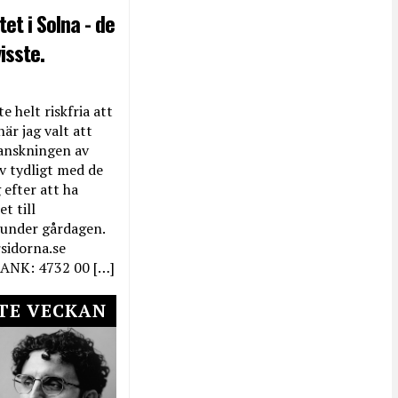
et i Solna - de
isste.
e helt riskfria att
när jag valt att
anskningen av
ev tydligt med de
efter att ha
t till
 under gårdagen.
rsidorna.se
ANK: 4732 00 […]
TE VECKAN