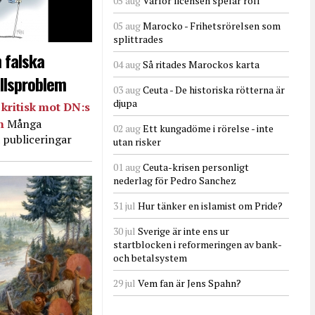
05 aug
Varför licensen spelar roll
05 aug
Marocko - Frihetsrörelsen som
splittrades
 falska
04 aug
Så ritades Marockos karta
llsproblem
03 aug
Ceuta - De historiska rötterna är
djupa
kritisk mot DN:s
in
Många
02 aug
Ett kungadöme i rörelse - inte
 publiceringar
utan risker
01 aug
Ceuta-krisen personligt
nederlag för Pedro Sanchez
31 jul
Hur tänker en islamist om Pride?
30 jul
Sverige är inte ens ur
startblocken i reformeringen av bank-
och betalsystem
29 jul
Vem fan är Jens Spahn?