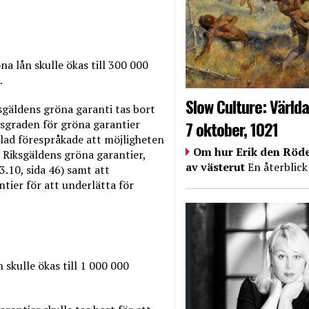
a lån skulle ökas till 300 000
.
Slow Culture: Världa
sgäldens gröna garanti tas bort
7 oktober, 1021
ngsgraden för gröna garantier
ndblad förespråkade att möjligheten
Om hur Erik den Röde
r Riksgäldens gröna garantier,
av västerut
En återblick
.10, sida 46) samt att
tier för att underlätta för
skulle ökas till 1 000 000