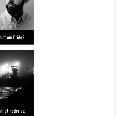
mist om Pride?
nligt nederlag