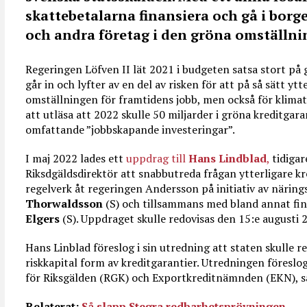
skattebetalarna finansiera och gå i borg
och andra företag i den gröna omställni
Regeringen Löfven II lät 2021 i budgeten satsa stort på 
går in och lyfter av en del av risken för att på så sätt yt
omställningen för framtidens jobb, men också för klima
att utläsa att 2022 skulle 50 miljarder i gröna kreditgara
omfattande ”jobbskapande investeringar”.
I maj 2022 lades ett
uppdrag till
Hans Lindblad
,
tidigar
Riksdgäldsdirektör att snabbutreda frågan ytterligare k
regelverk åt regeringen Andersson på initiativ av närin
Thorwaldsson
(S) och tillsammans med bland annat f
Elgers
(S). Uppdraget skulle redovisas den 15:e augusti 2
Hans Linblad föreslog i sin utredning att staten skulle 
riskkapital form av kreditgarantier. Utredningen föresl
för Riksgälden (RGK) och Exportkreditnämnden (EKN), s
Relaterat:
Så slapp Stegra redbarhetsprövningen