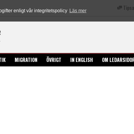
Tipsa
fter enligt vår integritetspolicy
Läs mer
Ledarsidorna.se
TIK
MIGRATION
ÖVRIGT
IN ENGLISH
OM LEDARSIDO