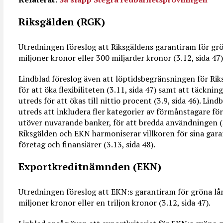
Riksgälden (RGK)
Utredningen föreslog att Riksgäldens garantiram för grön
miljoner kronor eller 300 miljarder kronor (3.12, sida 47)
Lindblad föreslog även att löptidsbegränsningen för Rik
för att öka flexibiliteten (3.11, sida 47) samt att täckni
utreds för att ökas till nittio procent (3.9, sida 46). Li
utreds att inkludera fler kategorier av förmånstagare fö
utöver nuvarande banker, för att bredda användningen (3
Riksgälden och EKN harmoniserar villkoren för sina garan
företag och finansiärer (3.13, sida 48).
Exportkreditnämnden (EKN)
Utredningen föreslog att EKN:s garantiram för gröna lån 
miljoner kronor eller en triljon kronor (3.12, sida 47).