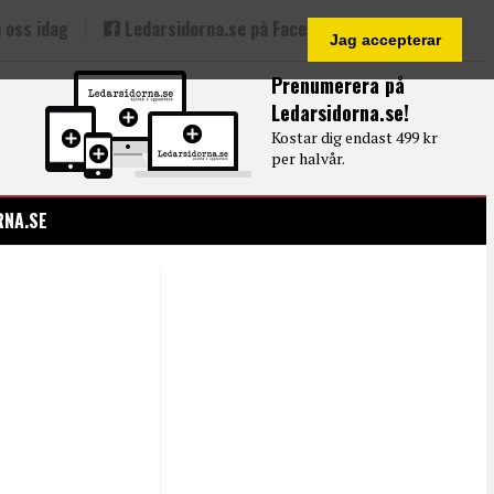
 oss idag
Ledarsidorna.se på Facebook
Jag accepterar
Prenumerera på
Ledarsidorna.se!
Kostar dig endast 499 kr
per halvår.
RNA.SE