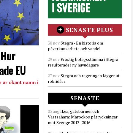
SENASTE PLUS
30 nov
Stegra - En historia om
påverkansarbete och vandel
- Hur
29 nov
Frostig bolagsstämma i Stegra
resulterade i ny huvudägare
ade EU
27 nov
Stegra och regeringen lägger ut
rökridåer
 är okänt namn i
SENASTE
05 aug
Ikea, gatubarnen och
Västsahara: Marockos påtryckningar
mot Sverige 2012–2016