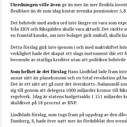
Utredningen ville även
ge än mer än mer flexibla invest
flexiblare än de som idag kostat svenska pensionärer 5,8
Det behövde med andra ord inte längre en vara som expor
från EKN och Riksgälden skulle vara aktuell. Det räckte
en framtid kanske, om inte bolaget gick omkull, skulle k
Detta förslag gick inte igenom i och med maktskiftet hös
verklighet hade det skapat ett slags instrument där ett f
beroende av statliga krediter utan att politiken behövde 
Som helhet är det förslag
Hans Lindblad lade fram inte
annat sätt än planekonomi och en total revolution på hur
Det är ett sätt att gå runt det överskotts-/balansmål som
sig till genom att delegera 1000 miljarder kronor till Ri
regelverk. Idag är statens budgetsaldo 1 151 miljarder 
skuldkvot på 18 procent av BNP.
Lindblads förslag, som togs fram på uppdrag av den dåv
Damberg, S, hade över natt mer än fördubblat den svens