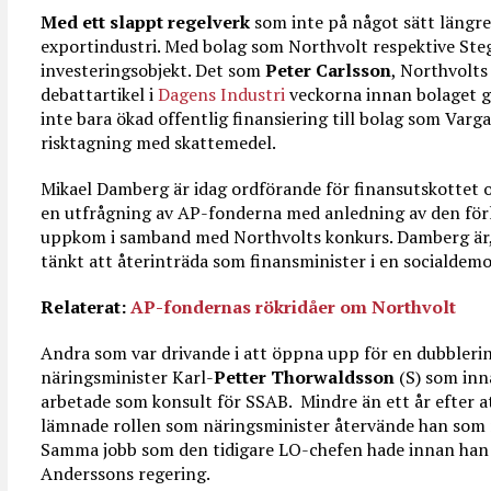
Med ett slappt regelverk
som inte på något sätt längre 
exportindustri. Med bolag som Northvolt respektive Ste
investeringsobjekt. Det som
Peter Carlsson
, Northvolts 
debattartikel i
Dagens Industri
veckorna innan bolaget gi
inte bara ökad offentlig finansiering till bolag som Var
risktagning med skattemedel.
Mikael Damberg är idag ordförande för finansutskottet
en utfrågning av AP-fonderna med anledning av den förl
uppkom i samband med Northvolts konkurs. Damberg är, 
tänkt att återinträda som finansminister i en socialdem
Relaterat:
AP-fondernas rökridåer om Northvolt
Andra som var drivande i att öppna upp för en dubblerin
näringsminister Karl-
Petter Thorwaldsson
(S) som inn
arbetade som konsult för SSAB. Mindre än ett år efter 
lämnade rollen som näringsminister återvände han som rå
Samma jobb som den tidigare LO-chefen hade innan han 
Anderssons regering.