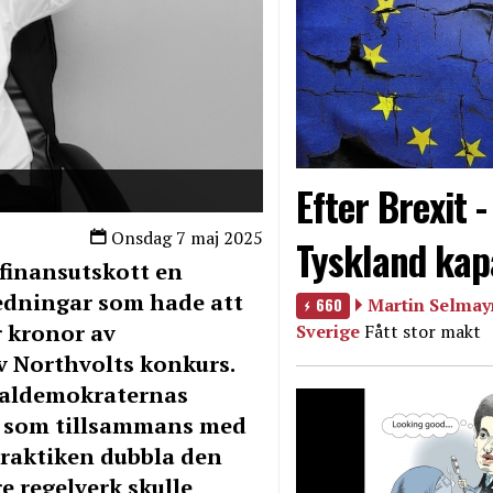
Efter Brexit 
Onsdag 7 maj 2025
Tyskland kap
finansutskott en
edningar som hade att
660
Martin Selmayr
r kronor av
Sverige
Fått stor makt
v Northvolts konkurs.
ialdemokraternas
g som tillsammans med
 praktiken dubbla den
e regelverk skulle