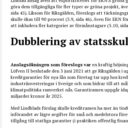
Linblad ansåg även att exportkriteriet för EKN:s gröna ga
göra dem tillgängliga för fler typer av gröna projekt, ä
sida 45). Liksom för Riksgälden, föreslogs att täcknings
skulle ökas till 90 procent (3.9, sida 46). Även för EKN f
att inkludera fler kategorier av förmånstagare (3.10, sida
Dubblering av statssku
Anslagsökningen som föreslogs var
en kraftig höjnin
Löfven II beslutade den 3 juni 2021 att ge Riksgälden i up
kreditgarantier för nya lån som företag tar upp hos kredi
industriinvesteringar i Sverige och som bidrar till att m
klimatpolitiska ramverket nås. Garantiramen uppgår idag 
miljarder kronor år 2025.
Med Lindblads förslag skulle kreditramen ha mer än tiod
införandet av lägre avgifter för små och medelstora före
tillgång till statliga garantier (i praktiken offentlig finan