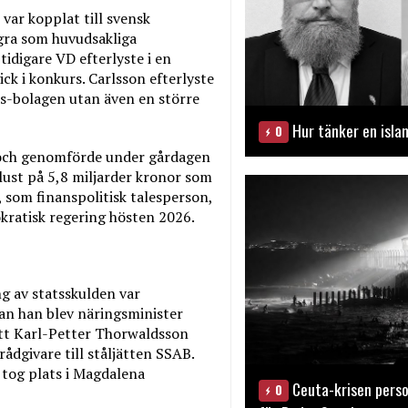
var kopplat till svensk
gra som huvudsakliga
tidigare VD efterlyste i en
ck i konkurs. Carlsson efterlyste
gas-bolagen utan även en större
Hur tänker en isla
0
 och genomförde under gårdagen
ust på 5,8 miljarder kronor som
som finanspolitisk talesperson,
okratisk regering hösten 2026.
g av statsskulden var
an han blev näringsminister
att Karl-Petter Thorwaldsson
dgivare till ståljätten SSAB.
tog plats i Magdalena
Ceuta-krisen perso
0