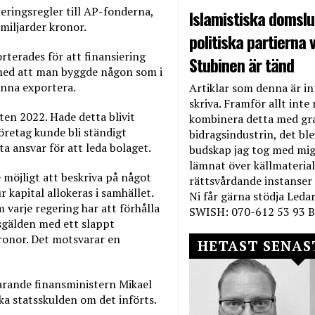
eringsregler till AP-fonderna,
Islamistiska domslut
 miljarder kronor.
politiska partierna v
terades för att finansiering
Stubinen är tänd
 med att man byggde någon som i
unna exportera.
Artiklar som denna är int
skriva. Framför allt inte 
ten 2022. Hade detta blivit
kombinera detta med gr
öretag kunde bli ständigt
bidragsindustrin, det bl
ta ansvar för att leda bolaget.
budskap jag tog med mig 
lämnat över källmateriale
 möjligt att beskriva på något
rättsvårdande instanser
 kapital allokeras i samhället.
Ni får gärna stödja Leda
 varje regering har att förhålla
SWISH: 070-612 53 93 B
ksgälden med ett slappt
kronor. Det motsvarar en
HETAST SENAS
arande finansministern Mikael
ka statsskulden om det införts.