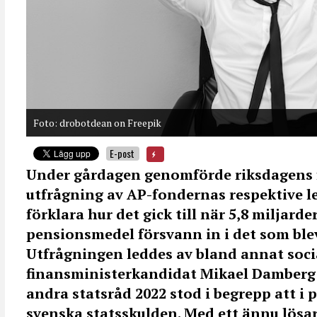
Foto: drobotdean on Freepik
E-post
Under gårdagen genomförde riksdagens 
utfrågning av AP-fondernas respektive l
förklara hur det gick till när 5,8 miljarde
pensionsmedel försvann in i det som ble
Utfrågningen leddes av bland annat soc
finansministerkandidat Mikael Damber
andra statsråd 2022 stod i begrepp att i
svenska statsskulden. Med ett ännu lösar