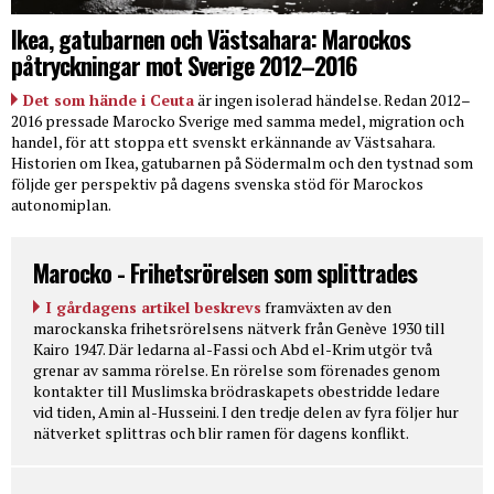
Ikea, gatubarnen och Västsahara: Marockos
påtryckningar mot Sverige 2012–2016
Det som hände i Ceuta
är ingen isolerad händelse. Redan 2012–
2016 pressade Marocko Sverige med samma medel, migration och
handel, för att stoppa ett svenskt erkännande av Västsahara.
Historien om Ikea, gatubarnen på Södermalm och den tystnad som
följde ger perspektiv på dagens svenska stöd för Marockos
autonomiplan.
Marocko - Frihetsrörelsen som splittrades
I gårdagens artikel beskrevs
framväxten av den
marockanska frihetsrörelsens nätverk från Genève 1930 till
Kairo 1947. Där ledarna al-Fassi och Abd el-Krim utgör två
grenar av samma rörelse. En rörelse som förenades genom
kontakter till Muslimska brödraskapets obestridde ledare
vid tiden, Amin al-Husseini. I den tredje delen av fyra följer hur
nätverket splittras och blir ramen för dagens konflikt.