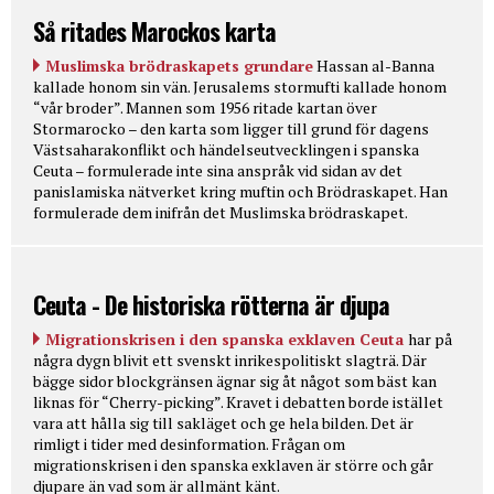
Så ritades Marockos karta
Muslimska brödraskapets grundare
Hassan al-Banna
kallade honom sin vän. Jerusalems stormufti kallade honom
“vår broder”. Mannen som 1956 ritade kartan över
Stormarocko – den karta som ligger till grund för dagens
Västsaharakonflikt och händelseutvecklingen i spanska
Ceuta – formulerade inte sina anspråk vid sidan av det
panislamiska nätverket kring muftin och Brödraskapet. Han
formulerade dem inifrån det Muslimska brödraskapet.
Ceuta - De historiska rötterna är djupa
Migrationskrisen i den spanska exklaven Ceuta
har på
några dygn blivit ett svenskt inrikespolitiskt slagträ. Där
bägge sidor blockgränsen ägnar sig åt något som bäst kan
liknas för “Cherry-picking”. Kravet i debatten borde istället
vara att hålla sig till sakläget och ge hela bilden. Det är
rimligt i tider med desinformation. Frågan om
migrationskrisen i den spanska exklaven är större och går
djupare än vad som är allmänt känt.