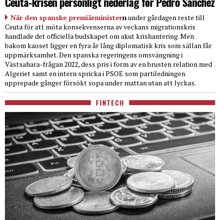
Ceuta-krisen personligt nederlag för Pedro Sanchez
När den spanske premiärminister
n
under gårdagen reste till
Ceuta för att möta konsekvenserna av veckans migrationskris
handlade det officiella budskapet om akut krishantering. Men
bakom kaoset ligger en fyra år lång diplomatisk kris som sällan får
uppmärksamhet. Den spanska regeringens omsvängning i
Västsahara-frågan 2022, dess pris i form av en brusten relation med
Algeriet samt en intern spricka i PSOE som partiledningen
upprepade gånger försökt sopa under mattan utan att lyckas.
FINTECH