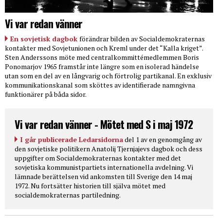
Vi var redan vänner
En sovjetisk dagbok
förändrar bilden av Socialdemokraternas
kontakter med Sovjetunionen och Kreml under det “Kalla kriget”.
Sten Anderssons möte med centralkommittémedlemmen Boris
Ponomarjov 1965 framstår inte längre som en isolerad händelse
utan som en del av en långvarig och förtrolig partikanal. En exklusiv
kommunikationskanal som sköttes av identifierade namngivna
funktionärer på båda sidor.
Vi var redan vänner - Mötet med S i maj 1972
I går publicerade Ledarsidorna
del 1 av en genomgång av
den sovjetiske politikern Anatolij Tjernjajevs dagbok och dess
uppgifter om Socialdemokraternas kontakter med det
sovjetiska kommunistpartiets internationella avdelning. Vi
lämnade berättelsen vid ankomsten till Sverige den 14 maj
1972. Nu fortsätter historien till själva mötet med
socialdemokraternas partiledning.