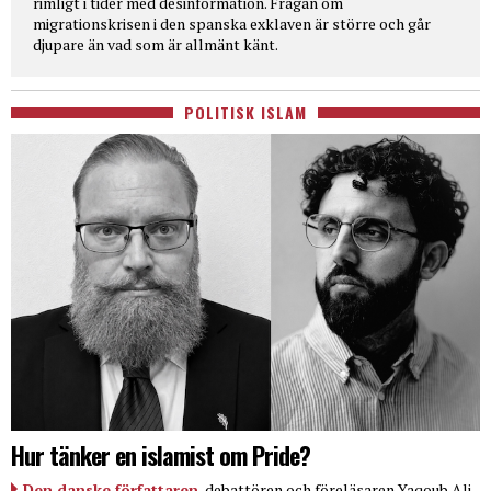
rimligt i tider med desinformation. Frågan om
migrationskrisen i den spanska exklaven är större och går
djupare än vad som är allmänt känt.
POLITISK ISLAM
Hur tänker en islamist om Pride?
Den danske författaren
, debattören och föreläsaren Yaqoub Ali