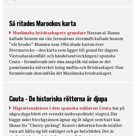
Så ritades Marockos karta
Muslimska brödraskapets grundare
Hassan al-Banna
kallade honom sin vän. Jerusalems stormufti kallade honom
“vår broder”. Mannen som 1956 ritade kartan över
Stormarocko – den karta som ligger till grund för dagens
Västsaharakonflikt och händelseutvecklingen i spanska
Ceuta – formulerade inte sina anspråk vid sidan av det
panislamiska nätverket kring muftin och Brödraskapet. Han
formulerade dem inifrån det Muslimska brödraskapet.
Ceuta - De historiska rötterna är djupa
Migrationskrisen i den spanska exklaven Ceuta
har på
några dygn blivit ett svenskt inrikespolitiskt slagträ. Där
bägge sidor blockgränsen ägnar sig åt något som bäst kan
liknas för “Cherry-picking”. Kravet i debatten borde istället
vara att hålla sig till sakläget och ge hela bilden. Det är