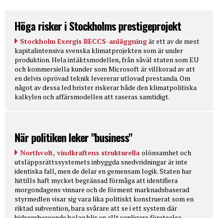
Höga risker i Stockholms prestigeprojekt
Stockholm Exergis BECCS-anläggning
är ett av de mest
kapitalintensiva svenska klimatprojekten som är under
produktion. Hela intäktsmodellen, från såväl staten som EU
och kommersiella kunder som Microsoft är villkorad av att
en delvis oprövad teknik levererar utlovad prestanda. Om
något av dessa led brister riskerar både den klimatpolitiska
kalkylen och affärsmodellen att raseras samtidigt.
När politiken leker "business"
Northvolt, vindkraftens strukturella
olönsamhet och
utsläppsrättssystemets inbyggda snedvridningar är inte
identiska fall, men de delar en gemensam logik. Staten har
hittills haft mycket begränsad förmåga att identifiera
morgondagens vinnare och de förment marknadsbaserad
styrmedlen visar sig vara lika politiskt konstruerat som en
riktad subvention, bara svårare att se i ett system där
bidragsberoende bolag blir en allt vanligare företeelse.