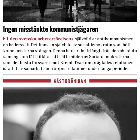
Ingen misstänkte kommunistjägaren
I den svenska arbetarrörelsens
självbild är antikommunismen
en hederssak. Det finns en självbild av socialdemokratin som höll
kommunisterna stången. Denna bild är dock långt ifrån den absoluta
sanning som fått tillåtas att sätta bilden av Socialdemokraterna
som det bästa försvaret mot Kreml. Tvärtom präglades relationen
istället av samarbete och öppna relationer under långa perioder.
GÄSTKRÖNIKAN