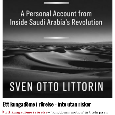
Ett kungadöme i rörelse - inte utan risker
Ett kungadöme i rörelse
– “Kingdom in motion” är titeln på en