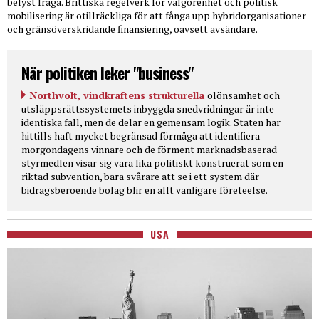
belyst fråga. Brittiska regelverk för välgörenhet och politisk
mobilisering är otillräckliga för att fånga upp hybridorganisationer
och gränsöverskridande finansiering, oavsett avsändare.
När politiken leker "business"
Northvolt, vindkraftens strukturella
olönsamhet och
utsläppsrättssystemets inbyggda snedvridningar är inte
identiska fall, men de delar en gemensam logik. Staten har
hittills haft mycket begränsad förmåga att identifiera
morgondagens vinnare och de förment marknadsbaserad
styrmedlen visar sig vara lika politiskt konstruerat som en
riktad subvention, bara svårare att se i ett system där
bidragsberoende bolag blir en allt vanligare företeelse.
USA