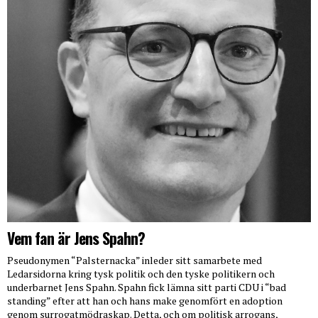
Vem fan är Jens Spahn?
Pseudonymen “Palsternacka” inleder sitt samarbete med
Ledarsidorna kring tysk politik och den tyske politikern och
underbarnet Jens Spahn. Spahn fick lämna sitt parti CDU i “bad
standing” efter att han och hans make genomfört en adoption
genom surrogatmödraskap. Detta, och om politisk arrogans,