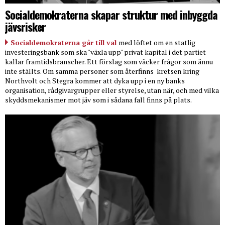
Socialdemokraterna skapar struktur med inbyggda
jävsrisker
Socialdemokraterna går till val
med löftet om en statlig
investeringsbank som ska "växla upp" privat kapital i det partiet
kallar framtidsbranscher. Ett förslag som väcker frågor som ännu
inte ställts. Om samma personer som återfinns
kretsen kring
Northvolt och Stegra kommer att dyka upp i en ny banks
organisation, rådgivargrupper eller styrelse, utan när, och med vilka
skyddsmekanismer mot jäv som i sådana fall finns på plats.