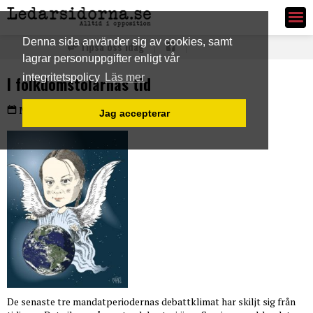
Ledarsidorna.se
Denna sida använder sig av cookies, samt
Tipsa oss idag
lagrar personuppgifter enligt vår
integritetspolicy
Läs mer
I folkdomstolarnas tid
PLUS
Måndag 13 maj 2019
Jag accepterar
De senaste tre mandatperiodernas debattklimat har skiljt sig från