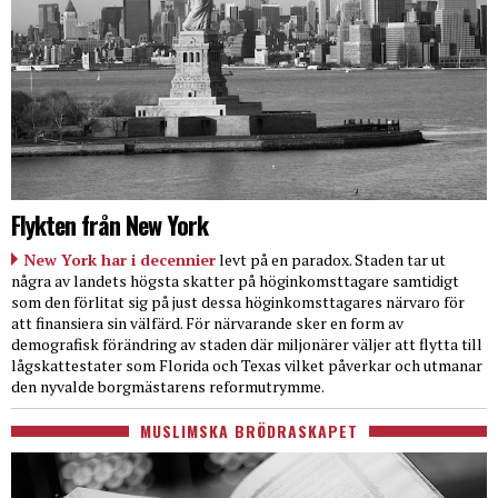
Flykten från New York
New York har i decennier
levt på en paradox. Staden tar ut
några av landets högsta skatter på höginkomsttagare samtidigt
som den förlitat sig på just dessa höginkomsttagares närvaro för
att finansiera sin välfärd. För närvarande sker en form av
demografisk förändring av staden där miljonärer väljer att flytta till
lågskattestater som Florida och Texas vilket påverkar och utmanar
den nyvalde borgmästarens reformutrymme.
MUSLIMSKA BRÖDRASKAPET