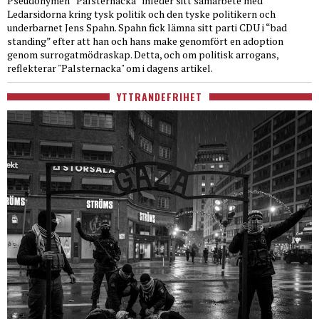
Pseudonymen “Palsternacka” inleder sitt samarbete med
Ledarsidorna kring tysk politik och den tyske politikern och
underbarnet Jens Spahn. Spahn fick lämna sitt parti CDU i “bad
standing” efter att han och hans make genomfört en adoption
genom surrogatmödraskap. Detta, och om politisk arrogans,
reflekterar "Palsternacka" om i dagens artikel.
YTTRANDEFRIHET