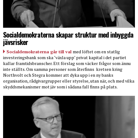
Socialdemokraterna skapar struktur med inbyggda
jävsrisker
Socialdemokraterna går till val
med löftet om en statlig
investeringsbank som ska "växla upp" privat kapital i det partiet
kallar framtidsbranscher. Ett förslag som väcker frågor som ännu
inte ställts. Om samma personer som återfinns
kretsen kring
Northvolt och Stegra kommer att dyka upp i en ny banks
organisation, rådgivargrupper eller styrelse, utan när, och med vilka
skyddsmekanismer mot jäv som i sådana fall finns på plats.