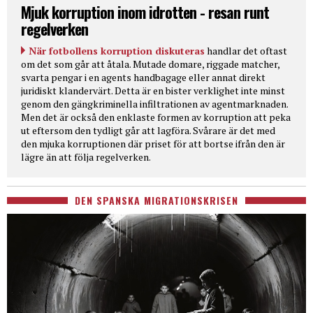
Mjuk korruption inom idrotten - resan runt
regelverken
När fotbollens korruption diskuteras
handlar det oftast
om det som går att åtala. Mutade domare, riggade matcher,
svarta pengar i en agents handbagage eller annat direkt
juridiskt klandervärt. Detta är en bister verklighet inte minst
genom den gängkriminella infiltrationen av agentmarknaden.
Men det är också den enklaste formen av korruption att peka
ut eftersom den tydligt går att lagföra. Svårare är det med
den mjuka korruptionen där priset för att bortse ifrån den är
lägre än att följa regelverken.
DEN SPANSKA MIGRATIONSKRISEN