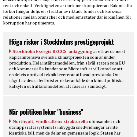
rent och enkelt. Verkligheten är dock mer komplicerad. Bakom alla
förkortningar döljs en struktur av riktade fonder och korsvisa
relationer mellan branscher och medlemsstater där jordmånen för
korruption har optimerats.
Höga risker i Stockholms prestigeprojekt
Stockholm Exergis BECCS-anläggning
är ett av de mest
kapitalintensiva svenska klimatprojekten som är under
produktion. Hela intäktsmodellen, från såväl staten som EU
och kommersiella kunder som Microsoft är villkorad av att
en delvis oprövad teknik levererar utlovad prestanda. Om
något av dessa led brister riskerar både den klimatpolitiska
kalkylen och affärsmodellen att raseras samtidigt.
När politiken leker "business"
Northvolt, vindkraftens strukturella
olönsamhet och
utsläppsrättssystemets inbyggda snedvridningar är inte
identiska fall, men de delar en gemensam logik. Staten har