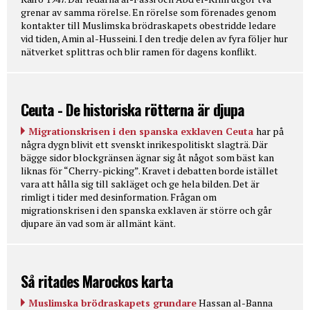
grenar av samma rörelse. En rörelse som förenades genom
kontakter till Muslimska brödraskapets obestridde ledare
vid tiden, Amin al-Husseini. I den tredje delen av fyra följer hur
nätverket splittras och blir ramen för dagens konflikt.
Ceuta - De historiska rötterna är djupa
Migrationskrisen i den spanska exklaven Ceuta
har på
några dygn blivit ett svenskt inrikespolitiskt slagträ. Där
bägge sidor blockgränsen ägnar sig åt något som bäst kan
liknas för “Cherry-picking”. Kravet i debatten borde istället
vara att hålla sig till sakläget och ge hela bilden. Det är
rimligt i tider med desinformation. Frågan om
migrationskrisen i den spanska exklaven är större och går
djupare än vad som är allmänt känt.
Så ritades Marockos karta
Muslimska brödraskapets grundare
Hassan al-Banna