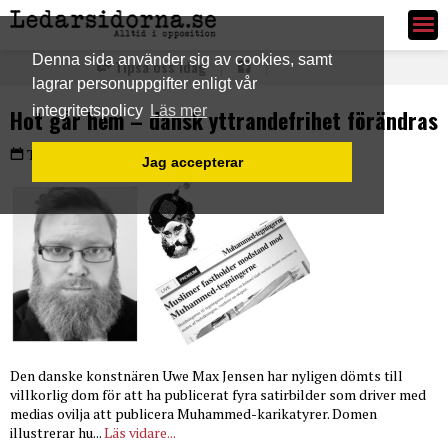
Ledarsidorna.se
Denna sida använder sig av cookies, samt
Tipsa oss idag
lagrar personuppgifter enligt vår
integritetspolicy
Läs mer
Hot går hem – dansk yttrandefrihet förändras
Torsdag 24 okt 2024
Jag accepterar
Den danske konstnären Uwe Max Jensen har nyligen dömts till
villkorlig dom för att ha publicerat fyra satirbilder som driver med
medias ovilja att publicera Muhammed-karikatyrer. Domen
illustrerar hu...
Läs vidare...