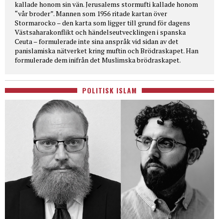
kallade honom sin vän. Jerusalems stormufti kallade honom
“vår broder”. Mannen som 1956 ritade kartan över
Stormarocko – den karta som ligger till grund för dagens
Västsaharakonflikt och händelseutvecklingen i spanska
Ceuta – formulerade inte sina anspråk vid sidan av det
panislamiska nätverket kring muftin och Brödraskapet. Han
formulerade dem inifrån det Muslimska brödraskapet.
POLITISK ISLAM