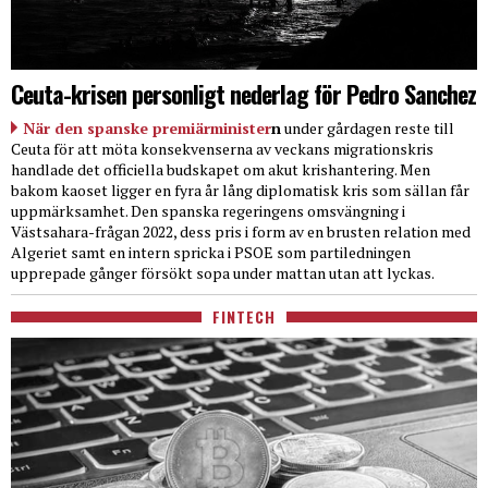
Ceuta-krisen personligt nederlag för Pedro Sanchez
När den spanske premiärminister
n
under gårdagen reste till
Ceuta för att möta konsekvenserna av veckans migrationskris
handlade det officiella budskapet om akut krishantering. Men
bakom kaoset ligger en fyra år lång diplomatisk kris som sällan får
uppmärksamhet. Den spanska regeringens omsvängning i
Västsahara-frågan 2022, dess pris i form av en brusten relation med
Algeriet samt en intern spricka i PSOE som partiledningen
upprepade gånger försökt sopa under mattan utan att lyckas.
FINTECH