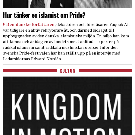
Hur tänker en islamist om Pride?
Den danske författaren
, debattören och föreläsaren Yaqoub Ali
var tidigare en aktiv rekryterare åt, och därmed bidragit till
uppbyggnaden av den danska islamistiska miljön. En miljö han kom
att lämna och är idag en av landets mest anlitade experter på
radikal islamism samt radikala muslimska rörelser. Inför den
svenska Pride-festivalen har han ställt upp på en intervju med
Ledarsidornas Edward Nordén.
KULTUR