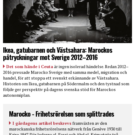
Ikea, gatubarnen och Västsahara: Marockos
påtryckningar mot Sverige 2012–2016
Det som hände i Ceuta
är ingen isolerad händelse. Redan 2012–
2016 pressade Marocko Sverige med samma medel, migration och
handel, för att stoppa ett svenskt erkännande av Västsahara.
Historien om Ikea, gatubarnen på Södermalm och den tystnad som
följde ger perspektiv på dagens svenska stöd för Marockos
autonomiplan.
Marocko - Frihetsrörelsen som splittrades
I gårdagens artikel beskrevs
framväxten av den
marockanska frihetsrörelsens nätverk från Genève 1930 till
Kairo 1947. Där ledarna al-Fassi och Abd el-Krim utgör två