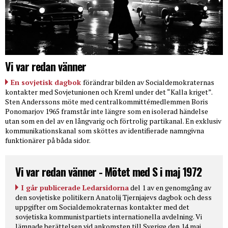
Vi var redan vänner
En sovjetisk dagbok
förändrar bilden av Socialdemokraternas
kontakter med Sovjetunionen och Kreml under det “Kalla kriget”.
Sten Anderssons möte med centralkommittémedlemmen Boris
Ponomarjov 1965 framstår inte längre som en isolerad händelse
utan som en del av en långvarig och förtrolig partikanal. En exklusiv
kommunikationskanal som sköttes av identifierade namngivna
funktionärer på båda sidor.
Vi var redan vänner - Mötet med S i maj 1972
I går publicerade Ledarsidorna
del 1 av en genomgång av
den sovjetiske politikern Anatolij Tjernjajevs dagbok och dess
uppgifter om Socialdemokraternas kontakter med det
sovjetiska kommunistpartiets internationella avdelning. Vi
lämnade berättelsen vid ankomsten till Sverige den 14 maj