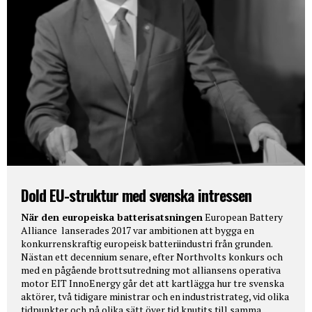
Dold EU-struktur med svenska intressen
När den europeiska batterisatsningen
European Battery
Alliance lanserades 2017 var ambitionen att bygga en
konkurrenskraftig europeisk batteriindustri från grunden.
Nästan ett decennium senare, efter Northvolts konkurs och
med en pågående brottsutredning mot alliansens operativa
motor EIT InnoEnergy går det att kartlägga hur tre svenska
aktörer, två tidigare ministrar och en industristrateg, vid olika
tidpunkter och på olika sätt över tid knutits till samma