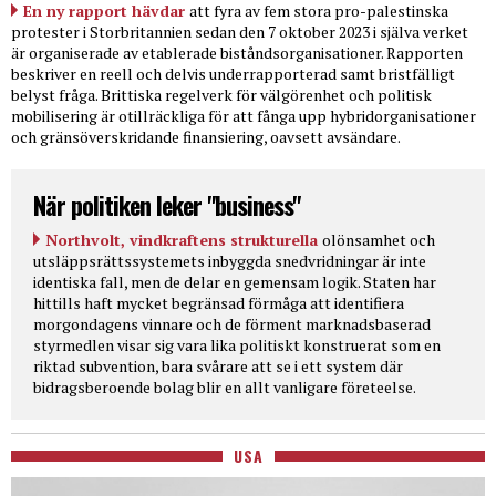
En ny rapport hävdar
att fyra av fem stora pro-palestinska
protester i Storbritannien sedan den 7 oktober 2023 i själva verket
är organiserade av etablerade biståndsorganisationer. Rapporten
beskriver en reell och delvis underrapporterad samt bristfälligt
belyst fråga. Brittiska regelverk för välgörenhet och politisk
mobilisering är otillräckliga för att fånga upp hybridorganisationer
och gränsöverskridande finansiering, oavsett avsändare.
När politiken leker "business"
Northvolt, vindkraftens strukturella
olönsamhet och
utsläppsrättssystemets inbyggda snedvridningar är inte
identiska fall, men de delar en gemensam logik. Staten har
hittills haft mycket begränsad förmåga att identifiera
morgondagens vinnare och de förment marknadsbaserad
styrmedlen visar sig vara lika politiskt konstruerat som en
riktad subvention, bara svårare att se i ett system där
bidragsberoende bolag blir en allt vanligare företeelse.
USA