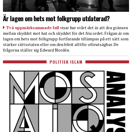
Är lagen om hets mot folkgrupp utdaterad?
Två uppmärksammade fall
visar hur svårt det är att dra gränsen
mellan skyddet mot hat och skyddet för det fria ordet. Frågan är om
lagen om hets mot folkgrupp fortfarande tillämpas på ett sätt som
stärker rättsstaten eller om den blivit alltför oförutsägbar. De
frågorna ställer sig Edward Nordén.
POLITISK ISLAM