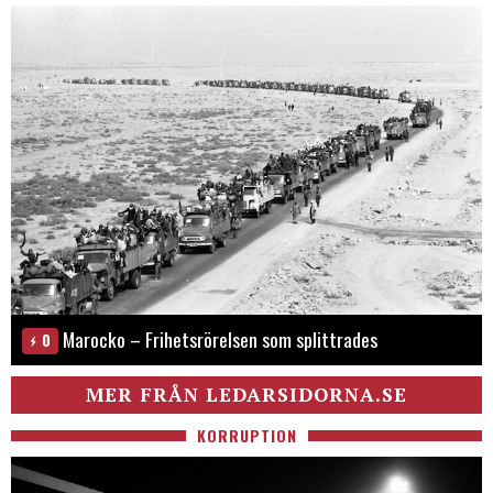
Marocko – Frihetsrörelsen som splittrades
0
MER FRÅN LEDARSIDORNA.SE
KORRUPTION