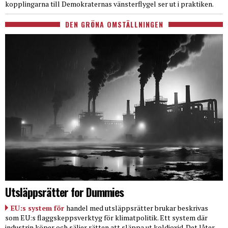
kopplingarna till Demokraternas vänsterflygel ser ut i praktiken.
DEN GRÖNA OMSTÄLLNINGEN
Utsläppsrätter for Dummies
EU:s system för
handel med utsläppsrätter brukar beskrivas
som EU:s flaggskeppsverktyg för klimatpolitik. Ett system där
industrin köper och säljer rätten att släppa ut koldioxid. Det låter