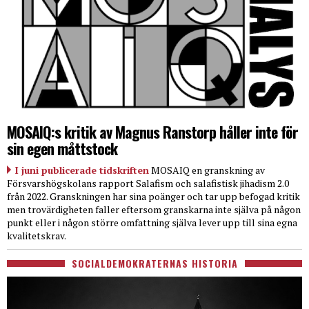
MOSAIQ:s kritik av Magnus Ranstorp håller inte för
sin egen måttstock
I juni publicerade tidskriften
MOSAIQ en granskning av
Försvarshögskolans rapport Salafism och salafistisk jihadism 2.0
från 2022. Granskningen har sina poänger och tar upp befogad kritik
men trovärdigheten faller eftersom granskarna inte själva på någon
punkt eller i någon större omfattning själva lever upp till sina egna
kvalitetskrav.
SOCIALDEMOKRATERNAS HISTORIA