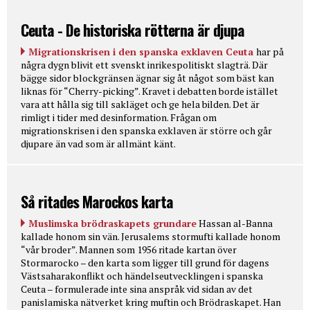
Ceuta - De historiska rötterna är djupa
Migrationskrisen i den spanska exklaven Ceuta
har på
några dygn blivit ett svenskt inrikespolitiskt slagträ. Där
bägge sidor blockgränsen ägnar sig åt något som bäst kan
liknas för “Cherry-picking”. Kravet i debatten borde istället
vara att hålla sig till sakläget och ge hela bilden. Det är
rimligt i tider med desinformation. Frågan om
migrationskrisen i den spanska exklaven är större och går
djupare än vad som är allmänt känt.
Så ritades Marockos karta
Muslimska brödraskapets grundare
Hassan al-Banna
kallade honom sin vän. Jerusalems stormufti kallade honom
“vår broder”. Mannen som 1956 ritade kartan över
Stormarocko – den karta som ligger till grund för dagens
Västsaharakonflikt och händelseutvecklingen i spanska
Ceuta – formulerade inte sina anspråk vid sidan av det
panislamiska nätverket kring muftin och Brödraskapet. Han