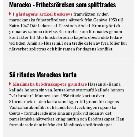
Marocko - Frihetsrörelsen som splittrades
I gårdagens artikel beskrevs
framväxten av den
marockanska frihetsrörelsens nätverk från Genève 1930 till
Kairo 1947. Där ledarna al-Fassi och Abd el-Krim utgör två
grenar av samma rörelse. En rörelse som förenades genom
kontakter till Muslimska brödraskapets obestridde ledare
vid tiden, Amin al-Husseini. I den tredje delen av fyra följer hur
nätverket splittras och blir ramen för dagens konflikt.
Så ritades Marockos karta
Muslimska brödraskapets grundare
Hassan al-Banna
kallade honom sin vän. Jerusalems stormufti kallade honom
“vår broder”. Mannen som 1956 ritade kartan över
Stormarocko – den karta som ligger till grund för dagens
Västsaharakonflikt och händelseutvecklingen i spanska
Ceuta – formulerade inte sina anspråk vid sidan av det
panislamiska nätverket kring muftin och Brödraskapet. Han
formulerade dem inifrån det Muslimska brödraskapet.