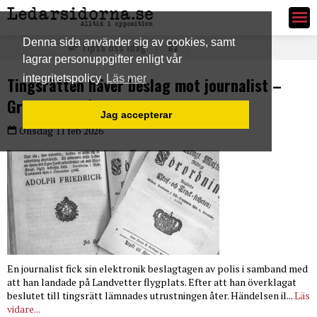
Ledarsidorna.se
Denna sida använder sig av cookies, samt
Tipsa oss idag
lagrar personuppgifter enligt vår
integritetspolicy
Läs mer
Tingsrätten häver beslag mot journalist –
Grundlagsfrågor i fokus
Jag accepterar
Onsdag 11 feb 2026
En journalist fick sin elektronik beslagtagen av polis i samband med
att han landade på Landvetter flygplats. Efter att han överklagat
beslutet till tingsrätt lämnades utrustningen åter. Händelsen il...
Läs
vidare...