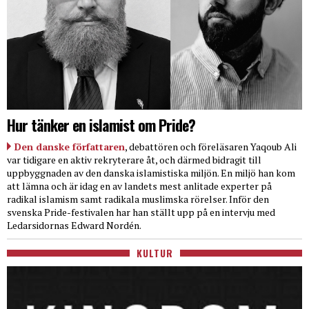
Hur tänker en islamist om Pride?
Den danske författaren
, debattören och föreläsaren Yaqoub Ali
var tidigare en aktiv rekryterare åt, och därmed bidragit till
uppbyggnaden av den danska islamistiska miljön. En miljö han kom
att lämna och är idag en av landets mest anlitade experter på
radikal islamism samt radikala muslimska rörelser. Inför den
svenska Pride-festivalen har han ställt upp på en intervju med
Ledarsidornas Edward Nordén.
KULTUR