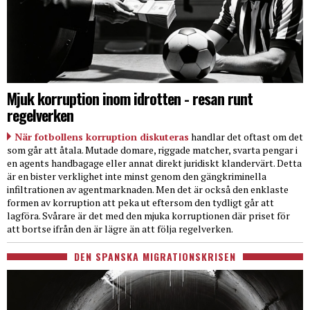
Mjuk korruption inom idrotten - resan runt
regelverken
När fotbollens korruption diskuteras
handlar det oftast om det
som går att åtala. Mutade domare, riggade matcher, svarta pengar i
en agents handbagage eller annat direkt juridiskt klandervärt. Detta
är en bister verklighet inte minst genom den gängkriminella
infiltrationen av agentmarknaden. Men det är också den enklaste
formen av korruption att peka ut eftersom den tydligt går att
lagföra. Svårare är det med den mjuka korruptionen där priset för
att bortse ifrån den är lägre än att följa regelverken.
DEN SPANSKA MIGRATIONSKRISEN