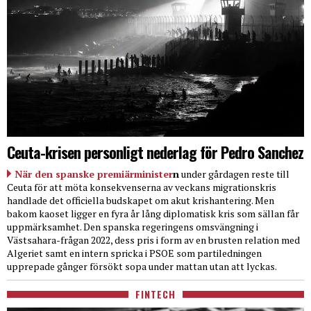
Ceuta-krisen personligt nederlag för Pedro Sanchez
När den spanske premiärminister
n
under gårdagen reste till
Ceuta för att möta konsekvenserna av veckans migrationskris
handlade det officiella budskapet om akut krishantering. Men
bakom kaoset ligger en fyra år lång diplomatisk kris som sällan får
uppmärksamhet. Den spanska regeringens omsvängning i
Västsahara-frågan 2022, dess pris i form av en brusten relation med
Algeriet samt en intern spricka i PSOE som partiledningen
upprepade gånger försökt sopa under mattan utan att lyckas.
FINTECH