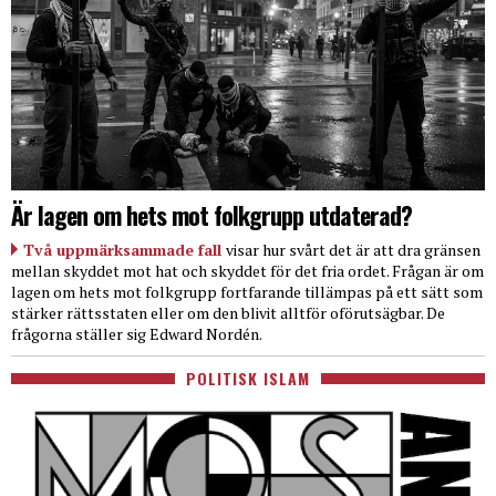
Är lagen om hets mot folkgrupp utdaterad?
Två uppmärksammade fall
visar hur svårt det är att dra gränsen
mellan skyddet mot hat och skyddet för det fria ordet. Frågan är om
lagen om hets mot folkgrupp fortfarande tillämpas på ett sätt som
stärker rättsstaten eller om den blivit alltför oförutsägbar. De
frågorna ställer sig Edward Nordén.
POLITISK ISLAM