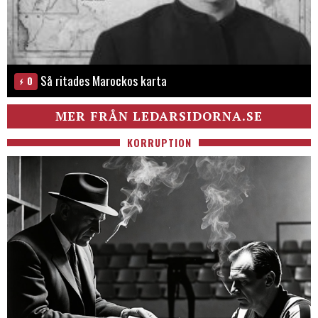
Så ritades Marockos karta
0
MER FRÅN LEDARSIDORNA.SE
KORRUPTION