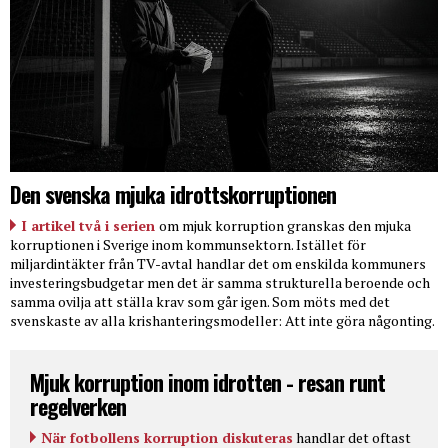
Den svenska mjuka idrottskorruptionen
I artikel två i serien
om mjuk korruption granskas den mjuka
korruptionen i Sverige inom kommunsektorn. Istället för
miljardintäkter från TV-avtal handlar det om enskilda kommuners
investeringsbudgetar men det är samma strukturella beroende och
samma ovilja att ställa krav som går igen. Som möts med det
svenskaste av alla krishanteringsmodeller: Att inte göra någonting.
Mjuk korruption inom idrotten - resan runt
regelverken
När fotbollens korruption diskuteras
handlar det oftast