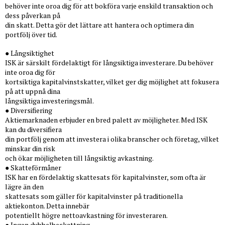
behöver inte oroa dig för att bokföra varje enskild transaktion och
dess påverkan på
din skatt. Detta gör det lättare att hantera och optimera din
portfölj över tid.
● Långsiktighet
ISK är särskilt fördelaktigt för långsiktiga investerare. Du behöver
inte oroa dig för
kortsiktiga kapitalvinstskatter, vilket ger dig möjlighet att fokusera
på att uppnå dina
långsiktiga investeringsmål.
● Diversifiering
Aktiemarknaden erbjuder en bred palett av möjligheter. Med ISK
kan du diversifiera
din portfölj genom att investera i olika branscher och företag, vilket
minskar din risk
och ökar möjligheten till långsiktig avkastning.
● Skatteförmåner
ISK har en fördelaktig skattesats för kapitalvinster, som ofta är
lägre än den
skattesats som gäller för kapitalvinster på traditionella
aktiekonton. Detta innebär
potentiellt högre nettoavkastning för investeraren.
● Ingen dubbelbeskattning