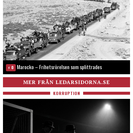
Marocko – Frihetsrörelsen som splittrades
0
MER FRÅN LEDARSIDORNA.SE
KORRUPTION