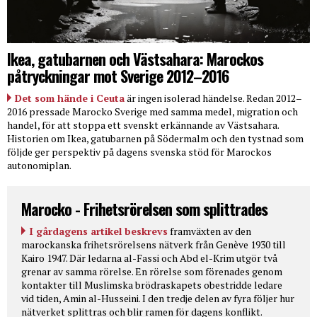
Ikea, gatubarnen och Västsahara: Marockos
påtryckningar mot Sverige 2012–2016
Det som hände i Ceuta
är ingen isolerad händelse. Redan 2012–
2016 pressade Marocko Sverige med samma medel, migration och
handel, för att stoppa ett svenskt erkännande av Västsahara.
Historien om Ikea, gatubarnen på Södermalm och den tystnad som
följde ger perspektiv på dagens svenska stöd för Marockos
autonomiplan.
Marocko - Frihetsrörelsen som splittrades
I gårdagens artikel beskrevs
framväxten av den
marockanska frihetsrörelsens nätverk från Genève 1930 till
Kairo 1947. Där ledarna al-Fassi och Abd el-Krim utgör två
grenar av samma rörelse. En rörelse som förenades genom
kontakter till Muslimska brödraskapets obestridde ledare
vid tiden, Amin al-Husseini. I den tredje delen av fyra följer hur
nätverket splittras och blir ramen för dagens konflikt.