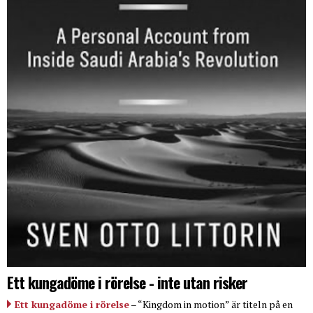
Ett kungadöme i rörelse - inte utan risker
Ett kungadöme i rörelse
– “Kingdom in motion” är titeln på en