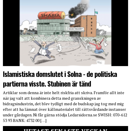
Islamistiska domslutet i Solna - de politiska
partierna visste. Stubinen är tänd
Artiklar som denna är inte helt riskfria att skriva. Framför allt inte
när jag valt att kombinera detta med granskningen av
bidragsindustrin, det blev tydligt med de budskap jag tog med mig
efter att ha lämnat över källmaterialet till rättsvårdande instanser
under gårdagen. Ni får gärna stödja Ledarsidorna.se SWISH: 070-612
53 93 BANK: 4732 00 […]