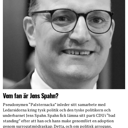
Vem fan är Jens Spahn?
Pseudonymen “Palsternacka” inleder sitt samarbete med
Ledarsidorna kring tysk politik och den tyske politikern och
underbarnet Jens Spahn. Spahn fick lämna sitt parti CDU i “bad
standing” efter att han och hans make genomfört en adoption
genom surrogatmödraskap. Detta, och om politisk arrogans,