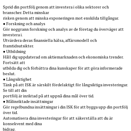
Sprid din portfölj genom att investera i olika sektorer och
branscher. Detta minskar
risken genom att minska exponeringen mot enskilda tillgångar.
● Forskning och analys
Gör noggrann forskning och analys av de företag du överväger att
investera i.
Utvärdera deras finansiella hälsa, affärsmodell och
framtidsutsikter.
● Utbildning
Håll dig uppdaterad om aktiemarknaden och ekonomiska trender.
Fortsätt att
utbilda dig och förbättra dina kunskaper för att göra informerade
beslut.
● Långsiktighet
Tänk på att ISK är särskilt fördelaktigt för långsiktiga investeringar.
Se till att din
portfölj är inriktad på att uppnå dina mål över tid.
● Målinriktade insättningar
Gör regelbundna insättningar i din ISK för att bygga upp din portfölj
över tid.
Automatisera dina investeringar för att säkerställa att du är
konsekvent med dina
bidrag.