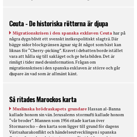
Ceuta - De historiska rötterna är djupa
Migrationskrisen i den spanska exklaven Ceuta
har på
några dygn blivit ett svenskt inrikespolitiskt slagträ. Där
bägge sidor blockgränsen ägnar sig åt något som bäst kan
liknas för “Cherry-picking”. Kravet i debatten borde istället
vara att hålla sig till sakläget och ge hela bilden. Det är
rimligt i tider med desinformation. Frågan om
migrationskrisen i den spanska exklaven är större och går
djupare än vad som är allmänt känt.
Så ritades Marockos karta
Muslimska brödraskapets grundare
Hassan al-Banna
kallade honom sin vän. Jerusalems stormufti kallade honom
“vår broder”. Mannen som 1956 ritade kartan över
Stormarocko – den karta som ligger till grund för dagens
Västsaharakonflikt och händelseutvecklingen i spanska