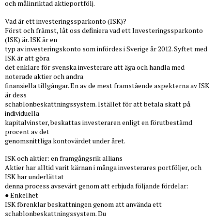
och målinriktad aktieportfölj.
Vad är ett investeringssparkonto (ISK)?
Först och främst, låt oss definiera vad ett Investeringssparkonto
(ISK) är. ISK är en
typ av investeringskonto som infördes i Sverige år 2012. Syftet med
ISK är att göra
det enklare för svenska investerare att äga och handla med
noterade aktier och andra
finansiella tillgångar. En av de mest framstående aspekterna av ISK
är dess
schablonbeskattningssystem. Istället för att betala skatt på
individuella
kapitalvinster, beskattas investeraren enligt en förutbestämd
procent av det
genomsnittliga kontovärdet under året.
ISK och aktier: en framgångsrik allians
Aktier har alltid varit kärnan i många investerares portföljer, och
ISK har underlättat
denna process avsevärt genom att erbjuda följande fördelar:
● Enkelhet
ISK förenklar beskattningen genom att använda ett
schablonbeskattningssystem. Du