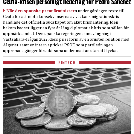
Ceuta-krisen personligt nederlag för Pedro Sanchez
När den spanske premiärminister
n
under gårdagen reste till
Ceuta för att möta konsekvenserna av veckans migrationskris
handlade det officiella budskapet om akut krishantering. Men
bakom kaoset ligger en fyra år lång diplomatisk kris som sällan får
uppmärksamhet. Den spanska regeringens omsvängning i
Västsahara-frågan 2022, dess pris i form av en brusten relation med
Algeriet samt en intern spricka i PSOE som partiledningen
upprepade gånger försökt sopa under mattan utan att lyckas.
FINTECH