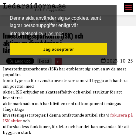
Ledarsidorna.se
Denna sida använder sig av cookies, samt
Tipsa oss idag
lagrar personuppgifter enligt vår
Investeringssparkonto (ISK) och
integritetspolicy
Läs mer
aktier: en djupdykning i
långsiktiga investeringar
Jag accepterar
2023-10-25
E-post
Investeringssparkonto (ISK) har etablerat sig som en av de mest
populära
kontotyperna för svenska investerare som vill bygga och hantera
sin portfölj med
aktier. ISK erbjuder en skatteeffektiv och enkel struktur för att
investera i
aktiemarknaden och har blivit en central komponent i mångas
långsiktiga
investeringsstrategier. I denna omfattande artikel ska vi
fokusera på
ISK aktier
och
utforska dess funktioner, fördelar och hur det kan användas för att
bygga en stark