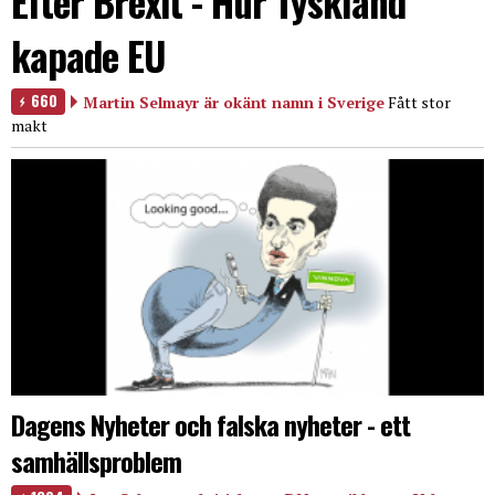
Efter Brexit - Hur Tyskland
kapade EU
660
Martin Selmayr är okänt namn i Sverige
Fått stor
makt
Dagens Nyheter och falska nyheter - ett
samhällsproblem