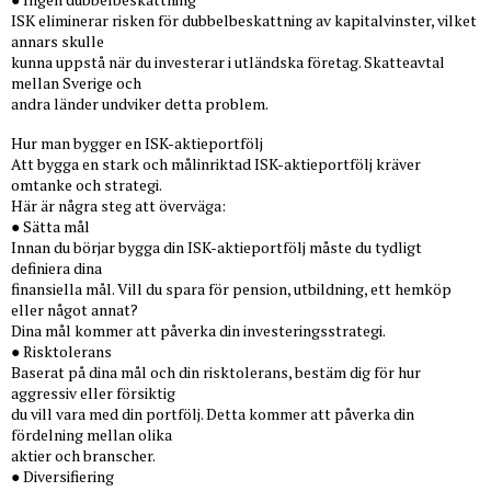
ISK eliminerar risken för dubbelbeskattning av kapitalvinster, vilket
annars skulle
kunna uppstå när du investerar i utländska företag. Skatteavtal
mellan Sverige och
andra länder undviker detta problem.
Hur man bygger en ISK-aktieportfölj
Att bygga en stark och målinriktad ISK-aktieportfölj kräver
omtanke och strategi.
Här är några steg att överväga:
● Sätta mål
Innan du börjar bygga din ISK-aktieportfölj måste du tydligt
definiera dina
finansiella mål. Vill du spara för pension, utbildning, ett hemköp
eller något annat?
Dina mål kommer att påverka din investeringsstrategi.
● Risktolerans
Baserat på dina mål och din risktolerans, bestäm dig för hur
aggressiv eller försiktig
du vill vara med din portfölj. Detta kommer att påverka din
fördelning mellan olika
aktier och branscher.
● Diversifiering