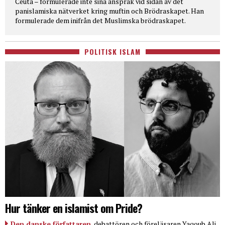
Ceuta – formulerade inte sina anspråk vid sidan av det
panislamiska nätverket kring muftin och Brödraskapet. Han
formulerade dem inifrån det Muslimska brödraskapet.
POLITISK ISLAM
Hur tänker en islamist om Pride?
Den danske författaren
, debattören och föreläsaren Yaqoub Ali