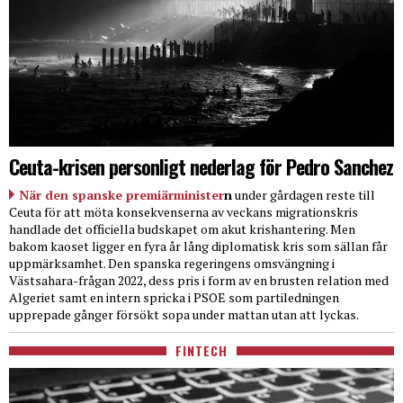
Ceuta-krisen personligt nederlag för Pedro Sanchez
När den spanske premiärminister
n
under gårdagen reste till
Ceuta för att möta konsekvenserna av veckans migrationskris
handlade det officiella budskapet om akut krishantering. Men
bakom kaoset ligger en fyra år lång diplomatisk kris som sällan får
uppmärksamhet. Den spanska regeringens omsvängning i
Västsahara-frågan 2022, dess pris i form av en brusten relation med
Algeriet samt en intern spricka i PSOE som partiledningen
upprepade gånger försökt sopa under mattan utan att lyckas.
FINTECH