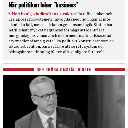
När politiken leker "business"
Northvolt, vindkraftens strukturella
olönsamhet och
utsläppsrättssystemets inbyggda snedvridningar är inte
identiska fall, men de delar en gemensam logik. Staten har
hittills haft mycket begränsad förmåga att identifiera
morgondagens vinnare och de förment marknadsbaserad
styrmedlen visar sig vara lika politiskt konstruerat som en
riktad subvention, bara svårare att se i ett system där
bidragsberoende bolag blir en allt vanligare företeelse.
DEN GRÖNA OMSTÄLLNINGEN