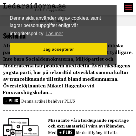
Ledarsidorna.se
Denna sida använder sig av cookies, samt
Tipsa oss idag
lagrar personuppgifter enligt vår
Sekterna
integritetspolicy
Läs mer
Almedalen närmar sig och därmed blir de politiska
Jag accepterar
partiernas numera sektliknande tillstånd allt tydligare.
Inte bara Socialdemokraterna, Miljöpartiet och
Moderaterna har problem med detta. Även riksdagens
yngsta parti, har på rekordtid utvecklat samma kultur
av tranceliknande tillstånd bland medlemmarna.
Överstelöjtnanten Mikael Hagenbo vid
Försvarshögskolan...
PLUS
Denna artikel behöver PLUS
Missa inte våra fördjupande reportage
och extramaterial i våra avslöjanden.
PLUS
Med
får du tillgång till alla