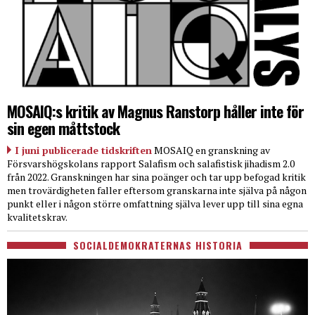
MOSAIQ:s kritik av Magnus Ranstorp håller inte för
sin egen måttstock
I juni publicerade tidskriften
MOSAIQ en granskning av
Försvarshögskolans rapport Salafism och salafistisk jihadism 2.0
från 2022. Granskningen har sina poänger och tar upp befogad kritik
men trovärdigheten faller eftersom granskarna inte själva på någon
punkt eller i någon större omfattning själva lever upp till sina egna
kvalitetskrav.
SOCIALDEMOKRATERNAS HISTORIA