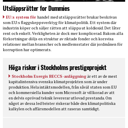
Utsläppsrätter for Dummies
EU:s system för
handel med utsläppsrätter brukar beskrivas
som EU:s flaggskeppsverktyg för klimatpolitik. Ett system där
industrin köper och säljer rätten att släppa ut koldioxid. Det låter
rent och enkelt. Verkligheten är dock mer komplicerad. Bakom alla
förkortningar döljs en struktur av riktade fonder och korsvisa
relationer mellan branscher och medlemsstater där jordmånen för
korruption har optimerats.
Höga risker i Stockholms prestigeprojekt
Stockholm Exergis BECCS-anläggning
är ett av de mest
kapitalintensiva svenska klimatprojekten som är under
produktion. Hela intäktsmodellen, från såväl staten som EU
och kommersiella kunder som Microsoft är villkorad av att
en delvis oprövad teknik levererar utlovad prestanda. Om
något av dessa led brister riskerar både den klimatpolitiska
kalkylen och affärsmodellen att raseras samtidigt.