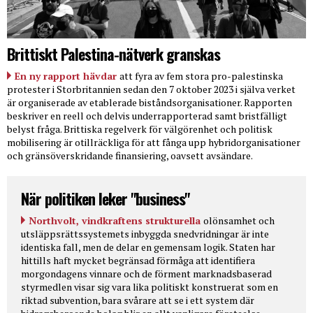
Brittiskt Palestina-nätverk granskas
En ny rapport hävdar
att fyra av fem stora pro-palestinska
protester i Storbritannien sedan den 7 oktober 2023 i själva verket
är organiserade av etablerade biståndsorganisationer. Rapporten
beskriver en reell och delvis underrapporterad samt bristfälligt
belyst fråga. Brittiska regelverk för välgörenhet och politisk
mobilisering är otillräckliga för att fånga upp hybridorganisationer
och gränsöverskridande finansiering, oavsett avsändare.
När politiken leker "business"
Northvolt, vindkraftens strukturella
olönsamhet och
utsläppsrättssystemets inbyggda snedvridningar är inte
identiska fall, men de delar en gemensam logik. Staten har
hittills haft mycket begränsad förmåga att identifiera
morgondagens vinnare och de förment marknadsbaserad
styrmedlen visar sig vara lika politiskt konstruerat som en
riktad subvention, bara svårare att se i ett system där