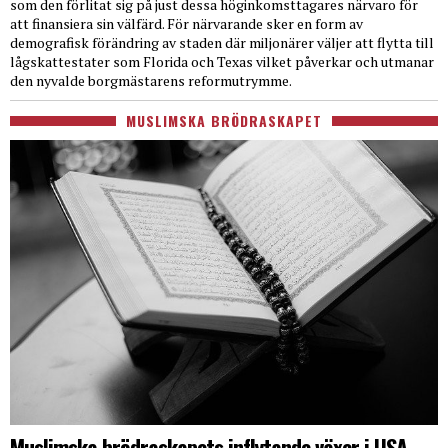
som den förlitat sig på just dessa höginkomsttagares närvaro för
att finansiera sin välfärd. För närvarande sker en form av
demografisk förändring av staden där miljonärer väljer att flytta till
lågskattestater som Florida och Texas vilket påverkar och utmanar
den nyvalde borgmästarens reformutrymme.
MUSLIMSKA BRÖDRASKAPET
Muslimska brödraskapets inflytande växer i USA