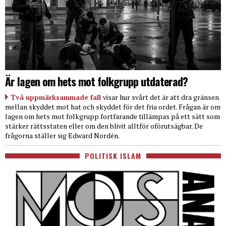
Är lagen om hets mot folkgrupp utdaterad?
Två uppmärksammade fall
visar hur svårt det är att dra gränsen
mellan skyddet mot hat och skyddet för det fria ordet. Frågan är om
lagen om hets mot folkgrupp fortfarande tillämpas på ett sätt som
stärker rättsstaten eller om den blivit alltför oförutsägbar. De
frågorna ställer sig Edward Nordén.
POLITISK ISLAM