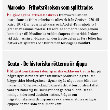
Marocko - Frihetsrörelsen som splittrades
I gårdagens artikel beskrevs
framväxten av den
marockanska frihetsrörelsens nätverk från Genève 1930 till
Kairo 1947. Där ledarna al-Fassi och Abd el-Krim utgör två
grenar av samma rörelse. En rörelse som förenades genom
kontakter till Muslimska brödraskapets obestridde ledare
vid tiden, Amin al-Husseini. I den tredje delen av fyra följer hur
nätverket splittras och blir ramen för dagens konflikt.
Ceuta - De historiska rötterna är djupa
Migrationskrisen i den spanska exklaven Ceuta
har på
några dygn blivit ett svenskt inrikespolitiskt slagträ. Där
bägge sidor blockgränsen ägnar sig åt något som bäst kan
liknas för “Cherry-picking”. Kravet i debatten borde istället
vara att hålla sig till sakläget och ge hela bilden. Det är
rimligt i tider med desinformation. Frågan om
migrationskrisen i den spanska exklaven är större och går
djupare än vad som är allmänt känt.