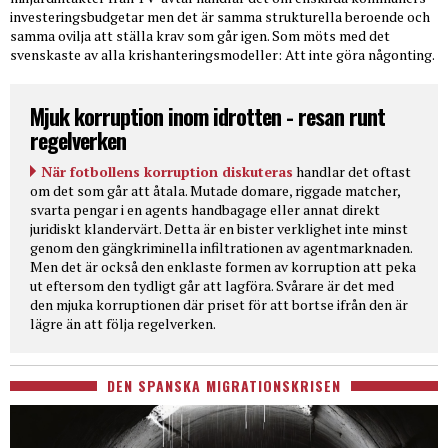
investeringsbudgetar men det är samma strukturella beroende och
samma ovilja att ställa krav som går igen. Som möts med det
svenskaste av alla krishanteringsmodeller: Att inte göra någonting.
Mjuk korruption inom idrotten - resan runt
regelverken
När fotbollens korruption diskuteras
handlar det oftast
om det som går att åtala. Mutade domare, riggade matcher,
svarta pengar i en agents handbagage eller annat direkt
juridiskt klandervärt. Detta är en bister verklighet inte minst
genom den gängkriminella infiltrationen av agentmarknaden.
Men det är också den enklaste formen av korruption att peka
ut eftersom den tydligt går att lagföra. Svårare är det med
den mjuka korruptionen där priset för att bortse ifrån den är
lägre än att följa regelverken.
DEN SPANSKA MIGRATIONSKRISEN