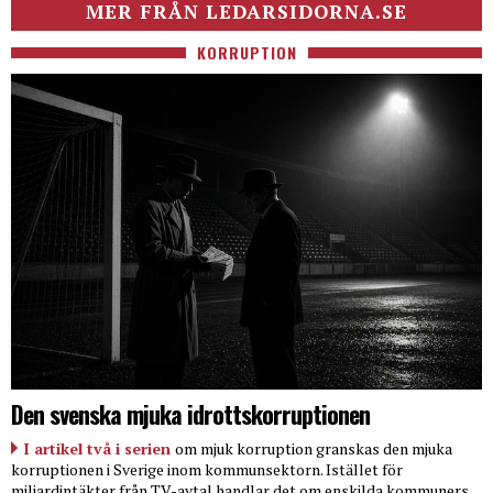
MER FRÅN LEDARSIDORNA.SE
KORRUPTION
Den svenska mjuka idrottskorruptionen
I artikel två i serien
om mjuk korruption granskas den mjuka
korruptionen i Sverige inom kommunsektorn. Istället för
miljardintäkter från TV-avtal handlar det om enskilda kommuners