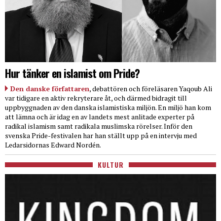
Hur tänker en islamist om Pride?
Den danske författaren
, debattören och föreläsaren Yaqoub Ali
var tidigare en aktiv rekryterare åt, och därmed bidragit till
uppbyggnaden av den danska islamistiska miljön. En miljö han kom
att lämna och är idag en av landets mest anlitade experter på
radikal islamism samt radikala muslimska rörelser. Inför den
svenska Pride-festivalen har han ställt upp på en intervju med
Ledarsidornas Edward Nordén.
KULTUR