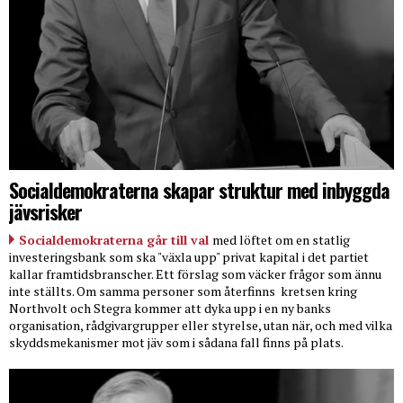
Socialdemokraterna skapar struktur med inbyggda
jävsrisker
Socialdemokraterna går till val
med löftet om en statlig
investeringsbank som ska "växla upp" privat kapital i det partiet
kallar framtidsbranscher. Ett förslag som väcker frågor som ännu
inte ställts. Om samma personer som återfinns
kretsen kring
Northvolt och Stegra kommer att dyka upp i en ny banks
organisation, rådgivargrupper eller styrelse, utan när, och med vilka
skyddsmekanismer mot jäv som i sådana fall finns på plats.