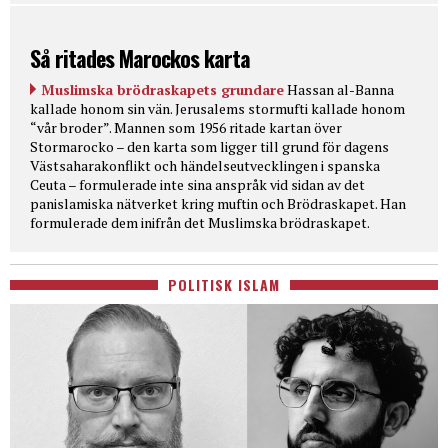
Så ritades Marockos karta
Muslimska brödraskapets grundare
Hassan al-Banna
kallade honom sin vän. Jerusalems stormufti kallade honom
“vår broder”. Mannen som 1956 ritade kartan över
Stormarocko – den karta som ligger till grund för dagens
Västsaharakonflikt och händelseutvecklingen i spanska
Ceuta – formulerade inte sina anspråk vid sidan av det
panislamiska nätverket kring muftin och Brödraskapet. Han
formulerade dem inifrån det Muslimska brödraskapet.
POLITISK ISLAM