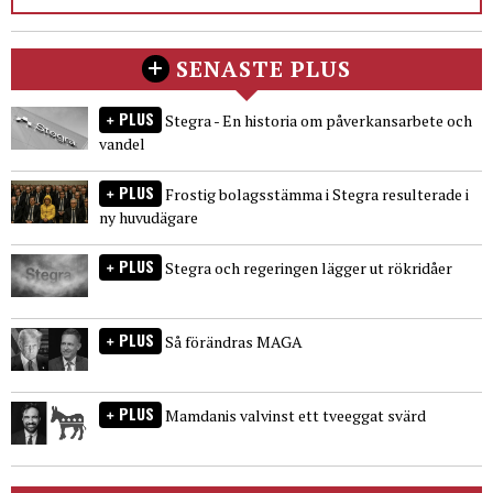
SENASTE PLUS
PLUS
Stegra - En historia om påverkansarbete och
vandel
PLUS
Frostig bolagsstämma i Stegra resulterade i
ny huvudägare
PLUS
Stegra och regeringen lägger ut rökridåer
PLUS
Så förändras MAGA
PLUS
Mamdanis valvinst ett tveeggat svärd