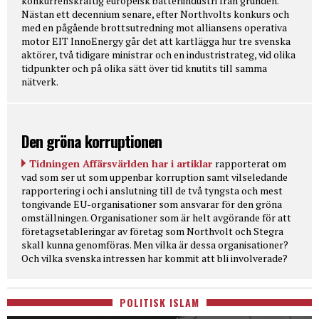
konkurrenskraftig europeisk batteriindustri från grunden.
Nästan ett decennium senare, efter Northvolts konkurs och
med en pågående brottsutredning mot alliansens operativa
motor EIT InnoEnergy går det att kartlägga hur tre svenska
aktörer, två tidigare ministrar och en industristrateg, vid olika
tidpunkter och på olika sätt över tid knutits till samma
nätverk.
Den gröna korruptionen
Tidningen Affärsvärlden har i artiklar
rapporterat om
vad som ser ut som uppenbar korruption samt vilseledande
rapportering i och i anslutning till de två tyngsta och mest
tongivande EU-organisationer som ansvarar för den gröna
omställningen. Organisationer som är helt avgörande för att
företagsetableringar av företag som Northvolt och Stegra
skall kunna genomföras. Men vilka är dessa organisationer?
Och vilka svenska intressen har kommit att bli involverade?
POLITISK ISLAM