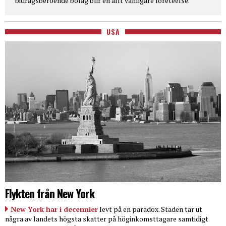
bidragsberoende bolag blir en allt vanligare företeelse.
USA
Flykten från New York
New York har i decennier
levt på en paradox. Staden tar ut
några av landets högsta skatter på höginkomsttagare samtidigt