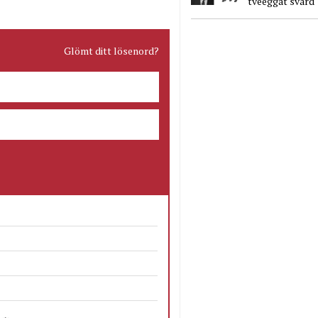
tveeggat svärd
Glömt ditt lösenord?