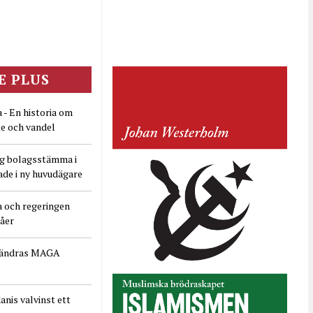
E PLUS
 - En historia om
e och vandel
ig bolagsstämma i
ade i ny huvudägare
a och regeringen
dåer
rändras MAGA
nis valvinst ett