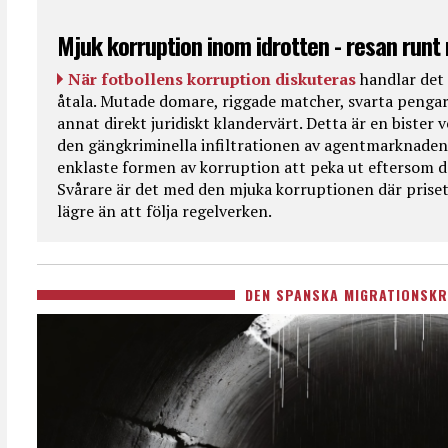
Mjuk korruption inom idrotten - resan runt
När fotbollens korruption diskuteras
handlar det 
åtala. Mutade domare, riggade matcher, svarta pengar
annat direkt juridiskt klandervärt. Detta är en bister
den gängkriminella infiltrationen av agentmarknaden
enklaste formen av korruption att peka ut eftersom de
Svårare är det med den mjuka korruptionen där priset 
lägre än att följa regelverken.
DEN SPANSKA MIGRATIONSKR