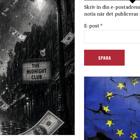
Skriv in din e-postadress
notis när det publiceras 
E-post *