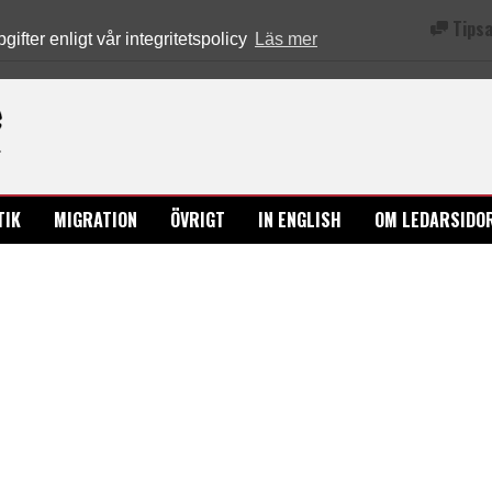
Tipsa
fter enligt vår integritetspolicy
Läs mer
Ledarsidorna.se
TIK
MIGRATION
ÖVRIGT
IN ENGLISH
OM LEDARSIDO