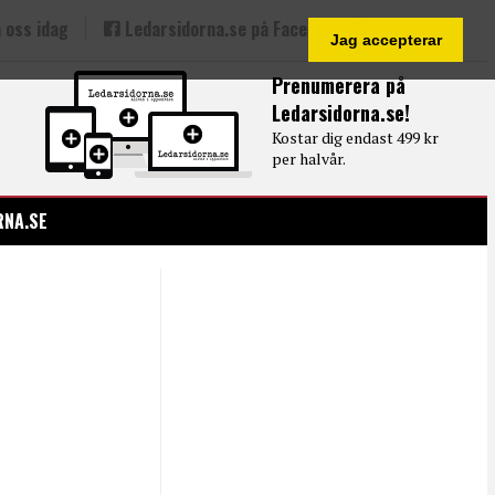
 oss idag
Ledarsidorna.se på Facebook
Jag accepterar
Prenumerera på
Ledarsidorna.se!
Kostar dig endast 499 kr
per halvår.
RNA.SE