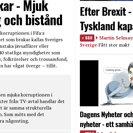
kar - Mjuk
Efter Brexit 
g och bistånd
Tyskland kap
korruptionen i Fifa:s
660
Martin Selmayr
et som brukar kallas Sveriges
Sverige
Fått stor makt
nstaka jävsaffärer eller
40 statliga myndigheter som
iv, folkrörelser och trossamfund,
 har vågat överge — tillit.
en mjuka korruptionen i
kter från TV-avtal handlar det
t är samma strukturella
Dagens Nyheter och
en. Som möts med det
öra någonting.
nyheter - ett samhä