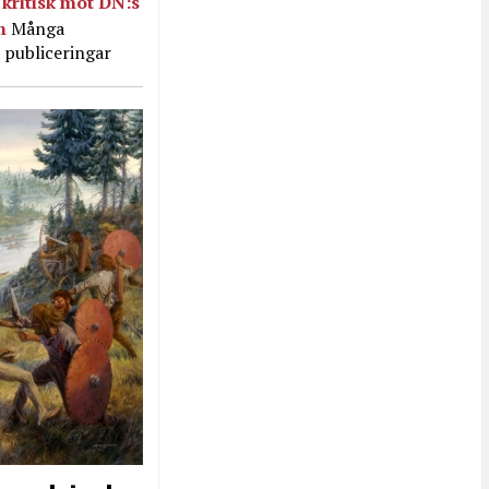
kritisk mot DN:s
in
Många
 publiceringar