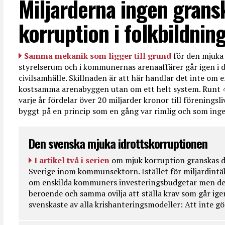
Miljarderna ingen grans
korruption i folkbildnin
Samma mekanik som ligger till grund
för den mjuka 
styrelserum och i kommunernas arenaaffärer går igen i d
civilsamhälle. Skillnaden är att här handlar det inte om e
kostsamma arenabyggen utan om ett helt system. Runt 
varje år fördelar över 20 miljarder kronor till föreningsl
byggt på en princip som en gång var rimlig och som ingen
Den svenska mjuka idrottskorruptionen
I artikel två i serien
om mjuk korruption granskas d
Sverige inom kommunsektorn. Istället för miljardintä
om enskilda kommuners investeringsbudgetar men de
beroende och samma ovilja att ställa krav som går ig
svenskaste av alla krishanteringsmodeller: Att inte g