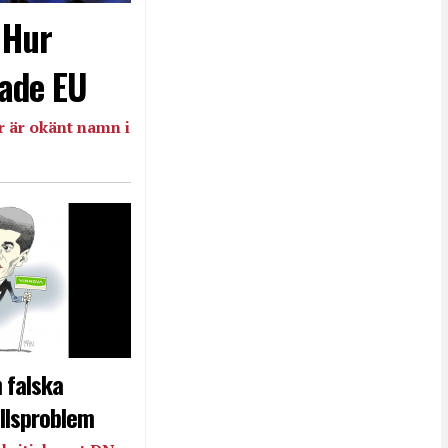
- Hur
ade EU
 är okänt namn i
 falska
llsproblem