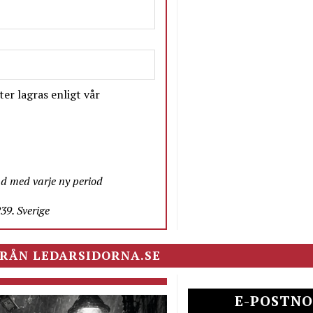
er lagras enligt vår
nd med varje ny period
9. Sverige
RÅN LEDARSIDORNA.SE
E-POSTNO