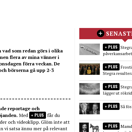
SENAST
PLUS
Stegra
n vad som redan görs i olika
påverkansarbet
men flera av mina vänner i
 onsdagen förra veckan. De
PLUS
Frost
 och börserna gå upp 2-3
Stegra resulter
PLUS
Stegr
lägger ut rökri
PLUS
Så fö
nde reportage och
PLUS
öjanden.
Med
får du
bilder och videoklipp. Glöm inte att
PLUS
Mamda
n vi satsa ännu mer på relevant