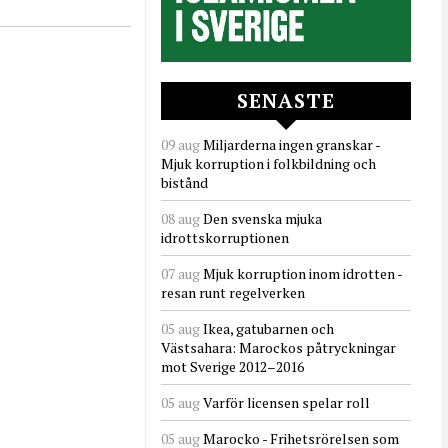
SENASTE
09 aug
Miljarderna ingen granskar -
Mjuk korruption i folkbildning och
bistånd
08 aug
Den svenska mjuka
idrottskorruptionen
07 aug
Mjuk korruption inom idrotten -
resan runt regelverken
05 aug
Ikea, gatubarnen och
Västsahara: Marockos påtryckningar
mot Sverige 2012–2016
05 aug
Varför licensen spelar roll
05 aug
Marocko - Frihetsrörelsen som