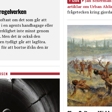
1204
Jan Scherman 
artiklar om Urban Ahl
 regelverken
frågetecken kring gjorda
oftast om det som går att
 i en agents handbagage eller
 verklighet inte minst genom
. Men det är också den
n tydligt går att lagföra.
för att bortse ifrån den är
ISEN