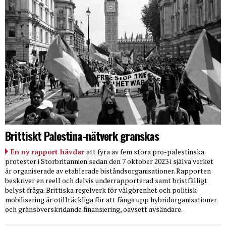
Brittiskt Palestina-nätverk granskas
En ny rapport hävdar
att fyra av fem stora pro-palestinska
protester i Storbritannien sedan den 7 oktober 2023 i själva verket
är organiserade av etablerade biståndsorganisationer. Rapporten
beskriver en reell och delvis underrapporterad samt bristfälligt
belyst fråga. Brittiska regelverk för välgörenhet och politisk
mobilisering är otillräckliga för att fånga upp hybridorganisationer
och gränsöverskridande finansiering, oavsett avsändare.