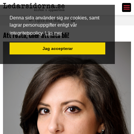
Ledarsidorna.se
Denna sida använder sig av cookies, samt
Tipsa oss idag
lagrar personuppgifter enligt vår
Att rösta, eller att låta bli!
integritetspolicy
Läs mer
Jag accepterar