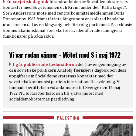
En sovjetisk dagbok
förändrar bilden av Socialdemokraternas
kontakter med Sovjetunionen och Kreml under det “Kalla kriget”.
Sten Anderssons möte med centralkommittémedlemmen Boris
Ponomarjov 1965 framstår inte längre som en isolerad händelse
utan som en del av en långvarig och förtrolig partikanal. En exklusiv
kommunikationskanal som sköttes av identifierade namngivna
funktionärer på båda sidor.
Vi var redan vänner - Mötet med S i maj 1972
I går publicerade Ledarsidorna
del 1 av en genomgång av
den sovjetiske politikern Anatolij Tjernjajevs dagbok och dess
uppgifter om Socialdemokraternas kontakter med det
sovjetiska kommunistpartiets internationella avdelning. Vi
lämnade berättelsen vid ankomsten till Sverige den 14 maj
1972. Nu fortsätter historien till själva mötet med
socialdemokraternas partiledning.
PALESTINA