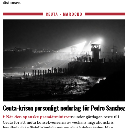
distansen.
CEUTA - MAROCKO
Ceuta-krisen personligt nederlag för Pedro Sanchez
När den spanske premiärminister
n
under gårdagen reste till
Ceuta för att möta konsekvenserna av veckans migrationskris
handlade det officiella budskapet om akut krishantering. Men