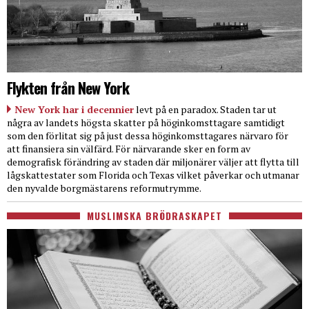
Flykten från New York
New York har i decennier
levt på en paradox. Staden tar ut
några av landets högsta skatter på höginkomsttagare samtidigt
som den förlitat sig på just dessa höginkomsttagares närvaro för
att finansiera sin välfärd. För närvarande sker en form av
demografisk förändring av staden där miljonärer väljer att flytta till
lågskattestater som Florida och Texas vilket påverkar och utmanar
den nyvalde borgmästarens reformutrymme.
MUSLIMSKA BRÖDRASKAPET