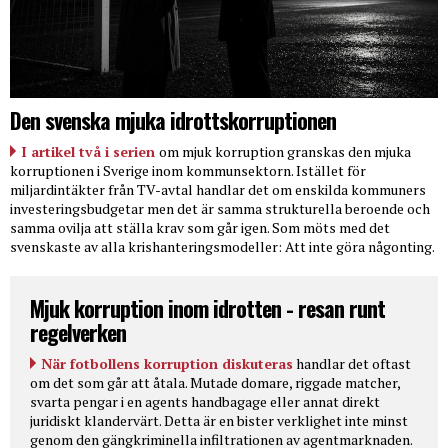
Den svenska mjuka idrottskorruptionen
I artikel två i serien
om mjuk korruption granskas den mjuka
korruptionen i Sverige inom kommunsektorn. Istället för
miljardintäkter från TV-avtal handlar det om enskilda kommuners
investeringsbudgetar men det är samma strukturella beroende och
samma ovilja att ställa krav som går igen. Som möts med det
svenskaste av alla krishanteringsmodeller: Att inte göra någonting.
Mjuk korruption inom idrotten - resan runt
regelverken
När fotbollens korruption diskuteras
handlar det oftast
om det som går att åtala. Mutade domare, riggade matcher,
svarta pengar i en agents handbagage eller annat direkt
juridiskt klandervärt. Detta är en bister verklighet inte minst
genom den gängkriminella infiltrationen av agentmarknaden.