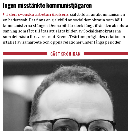
Ingen misstänkte kommunistjägaren
I den svenska arbetarrörelsens
självbild är antikommunismen
en hederssak. Det finns en självbild av socialdemokratin som höll
kommunisterna stången. Denna bild är dock långt ifrån den absoluta
sanning som fått tillåtas att sätta bilden av Socialdemokraterna
som det bästa försvaret mot Kreml. Tvärtom präglades relationen
istället av samarbete och öppna relationer under långa perioder.
GÄSTKRÖNIKAN