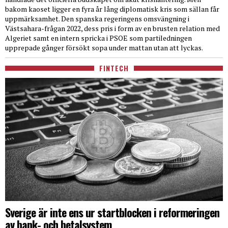
bakom kaoset ligger en fyra år lång diplomatisk kris som sällan får
uppmärksamhet. Den spanska regeringens omsvängning i
Västsahara-frågan 2022, dess pris i form av en brusten relation med
Algeriet samt en intern spricka i PSOE som partiledningen
upprepade gånger försökt sopa under mattan utan att lyckas.
FINTECH
Sverige är inte ens ur startblocken i reformeringen
av bank- och betalsystem