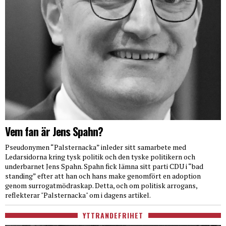
Vem fan är Jens Spahn?
Pseudonymen “Palsternacka” inleder sitt samarbete med
Ledarsidorna kring tysk politik och den tyske politikern och
underbarnet Jens Spahn. Spahn fick lämna sitt parti CDU i “bad
standing” efter att han och hans make genomfört en adoption
genom surrogatmödraskap. Detta, och om politisk arrogans,
reflekterar "Palsternacka" om i dagens artikel.
YTTRANDEFRIHET