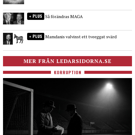
PLUS
Så förändras MAGA
PLUS
Mamdanis valvinst ett tveeggat svärd
MER FRÅN LEDARSIDORNA.SE
KORRUPTION