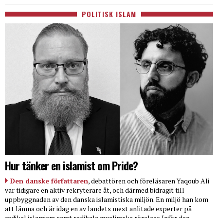
POLITISK ISLAM
Hur tänker en islamist om Pride?
Den danske författaren
, debattören och föreläsaren Yaqoub Ali
var tidigare en aktiv rekryterare åt, och därmed bidragit till
uppbyggnaden av den danska islamistiska miljön. En miljö han kom
att lämna och är idag en av landets mest anlitade experter på
radikal islamism samt radikala muslimska rörelser. Inför den