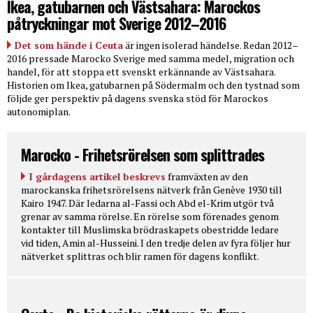
Ikea, gatubarnen och Västsahara: Marockos
påtryckningar mot Sverige 2012–2016
Det som hände i Ceuta
är ingen isolerad händelse. Redan 2012–
2016 pressade Marocko Sverige med samma medel, migration och
handel, för att stoppa ett svenskt erkännande av Västsahara.
Historien om Ikea, gatubarnen på Södermalm och den tystnad som
följde ger perspektiv på dagens svenska stöd för Marockos
autonomiplan.
Marocko - Frihetsrörelsen som splittrades
I gårdagens artikel beskrevs
framväxten av den
marockanska frihetsrörelsens nätverk från Genève 1930 till
Kairo 1947. Där ledarna al-Fassi och Abd el-Krim utgör två
grenar av samma rörelse. En rörelse som förenades genom
kontakter till Muslimska brödraskapets obestridde ledare
vid tiden, Amin al-Husseini. I den tredje delen av fyra följer hur
nätverket splittras och blir ramen för dagens konflikt.