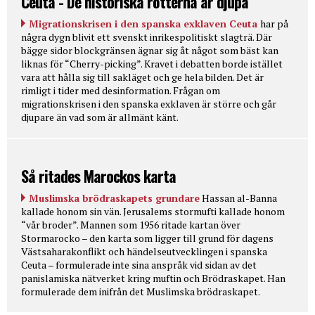
Ceuta - De historiska rötterna är djupa
Migrationskrisen i den spanska exklaven Ceuta
har på
några dygn blivit ett svenskt inrikespolitiskt slagträ. Där
bägge sidor blockgränsen ägnar sig åt något som bäst kan
liknas för “Cherry-picking”. Kravet i debatten borde istället
vara att hålla sig till sakläget och ge hela bilden. Det är
rimligt i tider med desinformation. Frågan om
migrationskrisen i den spanska exklaven är större och går
djupare än vad som är allmänt känt.
Så ritades Marockos karta
Muslimska brödraskapets grundare
Hassan al-Banna
kallade honom sin vän. Jerusalems stormufti kallade honom
“vår broder”. Mannen som 1956 ritade kartan över
Stormarocko – den karta som ligger till grund för dagens
Västsaharakonflikt och händelseutvecklingen i spanska
Ceuta – formulerade inte sina anspråk vid sidan av det
panislamiska nätverket kring muftin och Brödraskapet. Han
formulerade dem inifrån det Muslimska brödraskapet.