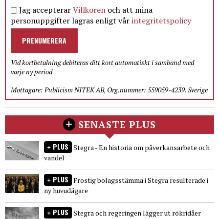
Jag accepterar
Villkoren
och att mina
personuppgifter lagras enligt vår
integritetspolicy
PRENUMERERA
Vid kortbetalning debiteras ditt kort automatiskt i samband med
varje ny period
Mottagare: Publicism NITEK AB, Org.nummer: 559059-4239. Sverige
SENASTE PLUS
PLUS
Stegra - En historia om påverkansarbete och
vandel
PLUS
Frostig bolagsstämma i Stegra resulterade i
ny huvudägare
PLUS
Stegra och regeringen lägger ut rökridåer