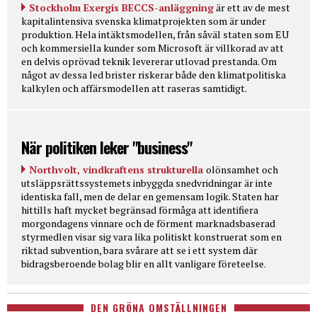
Stockholm Exergis BECCS-anläggning
är ett av de mest
kapitalintensiva svenska klimatprojekten som är under
produktion. Hela intäktsmodellen, från såväl staten som EU
och kommersiella kunder som Microsoft är villkorad av att
en delvis oprövad teknik levererar utlovad prestanda. Om
något av dessa led brister riskerar både den klimatpolitiska
kalkylen och affärsmodellen att raseras samtidigt.
När politiken leker "business"
Northvolt, vindkraftens strukturella
olönsamhet och
utsläppsrättssystemets inbyggda snedvridningar är inte
identiska fall, men de delar en gemensam logik. Staten har
hittills haft mycket begränsad förmåga att identifiera
morgondagens vinnare och de förment marknadsbaserad
styrmedlen visar sig vara lika politiskt konstruerat som en
riktad subvention, bara svårare att se i ett system där
bidragsberoende bolag blir en allt vanligare företeelse.
DEN GRÖNA OMSTÄLLNINGEN