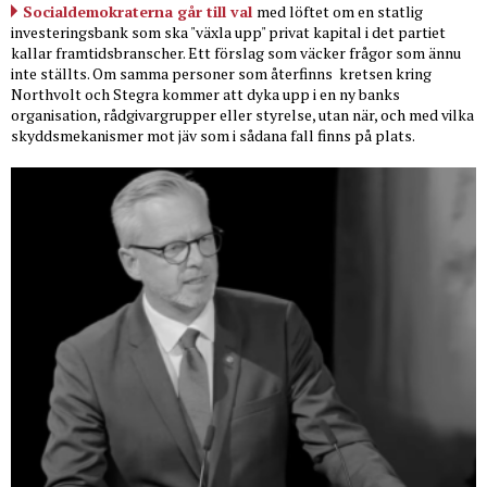
Socialdemokraterna går till val
med löftet om en statlig
investeringsbank som ska "växla upp" privat kapital i det partiet
kallar framtidsbranscher. Ett förslag som väcker frågor som ännu
inte ställts. Om samma personer som återfinns
kretsen kring
Northvolt och Stegra kommer att dyka upp i en ny banks
organisation, rådgivargrupper eller styrelse, utan när, och med vilka
skyddsmekanismer mot jäv som i sådana fall finns på plats.