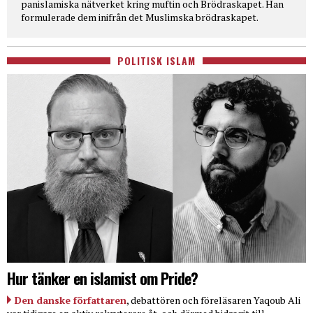
panislamiska nätverket kring muftin och Brödraskapet. Han
formulerade dem inifrån det Muslimska brödraskapet.
POLITISK ISLAM
Hur tänker en islamist om Pride?
Den danske författaren
, debattören och föreläsaren Yaqoub Ali