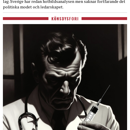
lag. Sverige har redan hotbildsanalysen men saknar fortfarande det
politiska modet och ledarskapet.
KÖNSDYSFORI