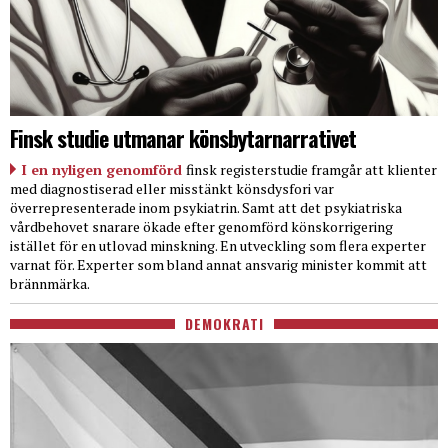
Finsk studie utmanar könsbytarnarrativet
I en nyligen genomförd
finsk registerstudie framgår att klienter
med diagnostiserad eller misstänkt könsdysfori var
överrepresenterade inom psykiatrin. Samt att det psykiatriska
vårdbehovet snarare ökade efter genomförd könskorrigering
istället för en utlovad minskning. En utveckling som flera experter
varnat för. Experter som bland annat ansvarig minister kommit att
brännmärka.
DEMOKRATI