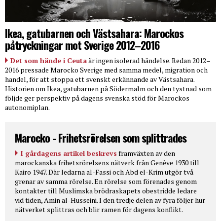
Ikea, gatubarnen och Västsahara: Marockos
påtryckningar mot Sverige 2012–2016
Det som hände i Ceuta
är ingen isolerad händelse. Redan 2012–
2016 pressade Marocko Sverige med samma medel, migration och
handel, för att stoppa ett svenskt erkännande av Västsahara.
Historien om Ikea, gatubarnen på Södermalm och den tystnad som
följde ger perspektiv på dagens svenska stöd för Marockos
autonomiplan.
Marocko - Frihetsrörelsen som splittrades
I gårdagens artikel beskrevs
framväxten av den
marockanska frihetsrörelsens nätverk från Genève 1930 till
Kairo 1947. Där ledarna al-Fassi och Abd el-Krim utgör två
grenar av samma rörelse. En rörelse som förenades genom
kontakter till Muslimska brödraskapets obestridde ledare
vid tiden, Amin al-Husseini. I den tredje delen av fyra följer hur
nätverket splittras och blir ramen för dagens konflikt.