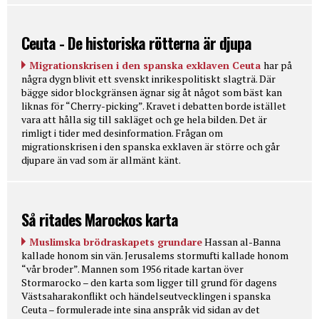
Ceuta - De historiska rötterna är djupa
Migrationskrisen i den spanska exklaven Ceuta
har på
några dygn blivit ett svenskt inrikespolitiskt slagträ. Där
bägge sidor blockgränsen ägnar sig åt något som bäst kan
liknas för “Cherry-picking”. Kravet i debatten borde istället
vara att hålla sig till sakläget och ge hela bilden. Det är
rimligt i tider med desinformation. Frågan om
migrationskrisen i den spanska exklaven är större och går
djupare än vad som är allmänt känt.
Så ritades Marockos karta
Muslimska brödraskapets grundare
Hassan al-Banna
kallade honom sin vän. Jerusalems stormufti kallade honom
“vår broder”. Mannen som 1956 ritade kartan över
Stormarocko – den karta som ligger till grund för dagens
Västsaharakonflikt och händelseutvecklingen i spanska
Ceuta – formulerade inte sina anspråk vid sidan av det