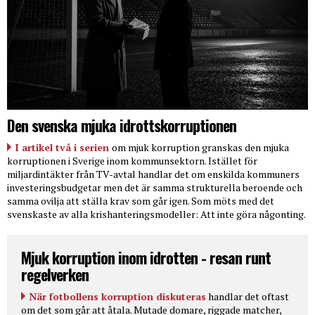
Den svenska mjuka idrottskorruptionen
I artikel två i serien
om mjuk korruption granskas den mjuka
korruptionen i Sverige inom kommunsektorn. Istället för
miljardintäkter från TV-avtal handlar det om enskilda kommuners
investeringsbudgetar men det är samma strukturella beroende och
samma ovilja att ställa krav som går igen. Som möts med det
svenskaste av alla krishanteringsmodeller: Att inte göra någonting.
Mjuk korruption inom idrotten - resan runt
regelverken
När fotbollens korruption diskuteras
handlar det oftast
om det som går att åtala. Mutade domare, riggade matcher,