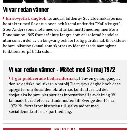
Vi var redan vänner
En sovjetisk dagbok
förändrar bilden av Socialdemokraternas
kontakter med Sovjetunionen och Kreml under det “Kalla kriget”.
Sten Anderssons möte med centralkommittémedlemmen Boris
Ponomarjov 1965 framstår inte längre som en isolerad händelse
utan som en del av en långvarig och förtrolig partikanal. En exklusiv
kommunikationskanal som sköttes av identifierade namngivna
funktionärer på båda sidor.
Vi var redan vänner - Mötet med S i maj 1972
I går publicerade Ledarsidorna
del 1 av en genomgång av
den sovjetiske politikern Anatolij Tjernjajevs dagbok och dess
uppgifter om Socialdemokraternas kontakter med det
sovjetiska kommunistpartiets internationella avdelning. Vi
lämnade berättelsen vid ankomsten till Sverige den 14 maj
1972. Nu fortsätter historien till själva mötet med
socialdemokraternas partiledning.
PALESTINA