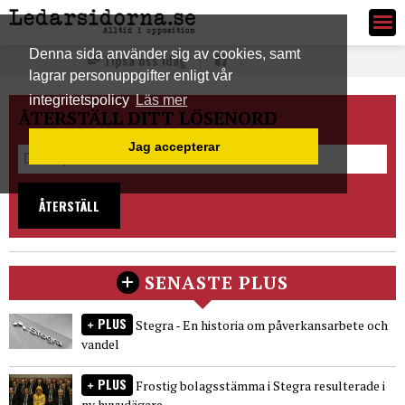
Ledarsidorna.se
Denna sida använder sig av cookies, samt
Tipsa oss idag
lagrar personuppgifter enligt vår
integritetspolicy
Läs mer
ÅTERSTÄLL DITT LÖSENORD
Jag accepterar
ÅTERSTÄLL
SENASTE PLUS
PLUS
Stegra - En historia om påverkansarbete och
vandel
PLUS
Frostig bolagsstämma i Stegra resulterade i
ny huvudägare