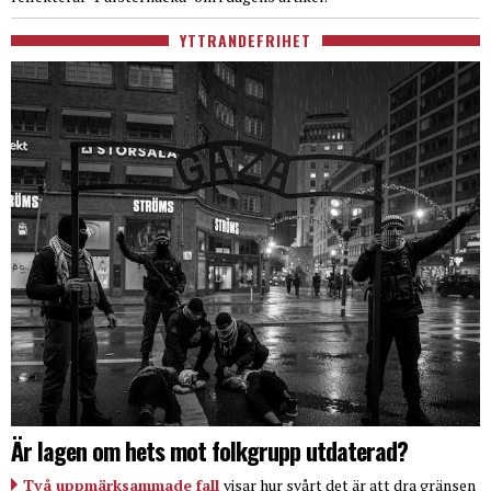
YTTRANDEFRIHET
Är lagen om hets mot folkgrupp utdaterad?
Två uppmärksammade fall
visar hur svårt det är att dra gränsen