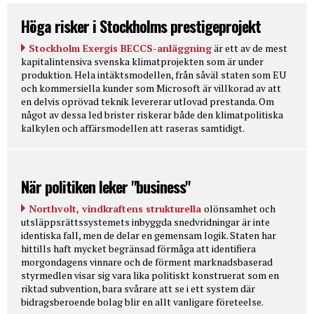
Höga risker i Stockholms prestigeprojekt
Stockholm Exergis BECCS-anläggning
är ett av de mest
kapitalintensiva svenska klimatprojekten som är under
produktion. Hela intäktsmodellen, från såväl staten som EU
och kommersiella kunder som Microsoft är villkorad av att
en delvis oprövad teknik levererar utlovad prestanda. Om
något av dessa led brister riskerar både den klimatpolitiska
kalkylen och affärsmodellen att raseras samtidigt.
När politiken leker "business"
Northvolt, vindkraftens strukturella
olönsamhet och
utsläppsrättssystemets inbyggda snedvridningar är inte
identiska fall, men de delar en gemensam logik. Staten har
hittills haft mycket begränsad förmåga att identifiera
morgondagens vinnare och de förment marknadsbaserad
styrmedlen visar sig vara lika politiskt konstruerat som en
riktad subvention, bara svårare att se i ett system där
bidragsberoende bolag blir en allt vanligare företeelse.