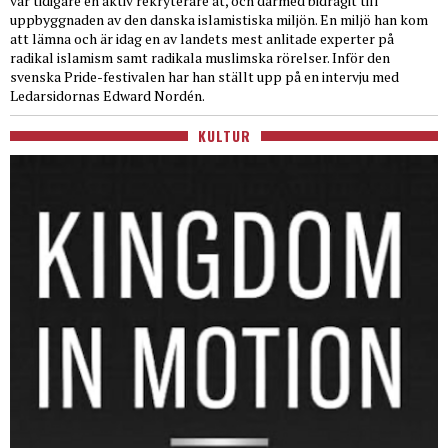
var tidigare en aktiv rekryterare åt, och därmed bidragit till
uppbyggnaden av den danska islamistiska miljön. En miljö han kom
att lämna och är idag en av landets mest anlitade experter på
radikal islamism samt radikala muslimska rörelser. Inför den
svenska Pride-festivalen har han ställt upp på en intervju med
Ledarsidornas Edward Nordén.
KULTUR