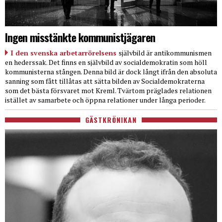
Ingen misstänkte kommunistjägaren
I den svenska arbetarrörelsens
självbild är antikommunismen
en hederssak. Det finns en självbild av socialdemokratin som höll
kommunisterna stången. Denna bild är dock långt ifrån den absoluta
sanning som fått tillåtas att sätta bilden av Socialdemokraterna
som det bästa försvaret mot Kreml. Tvärtom präglades relationen
istället av samarbete och öppna relationer under långa perioder.
GÄSTKRÖNIKAN