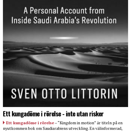
Ett kungadöme i rörelse - inte utan risker
Ett kungadöme i rörelse
– “Kingdom in motion” är titeln på en
nyutkommen bok om Saudiarabiens utveckling. En välinformerad,