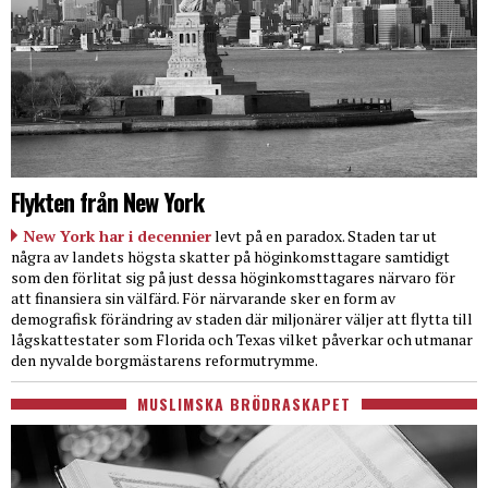
Flykten från New York
New York har i decennier
levt på en paradox. Staden tar ut
några av landets högsta skatter på höginkomsttagare samtidigt
som den förlitat sig på just dessa höginkomsttagares närvaro för
att finansiera sin välfärd. För närvarande sker en form av
demografisk förändring av staden där miljonärer väljer att flytta till
lågskattestater som Florida och Texas vilket påverkar och utmanar
den nyvalde borgmästarens reformutrymme.
MUSLIMSKA BRÖDRASKAPET