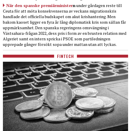
När den spanske premiärminister
n
under gårdagen reste till
Ceuta för att möta konsekvenserna av veckans migrationskris
handlade det officiella budskapet om akut krishantering. Men
bakom kaoset ligger en fyra år lång diplomatisk kris som sällan får
uppmärksamhet. Den spanska regeringens omsvängning i
Västsahara-frågan 2022, dess pris i form av en brusten relation med
Algeriet samt en intern spricka i PSOE som partiledningen
upprepade gånger försökt sopa under mattan utan att lyckas.
FINTECH