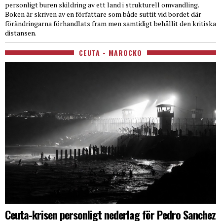
personligt buren skildring av ett land i strukturell omvandling.
Boken är skriven av en författare som både suttit vid bordet där
förändringarna förhandlats fram men samtidigt behållit den kritiska
distansen.
CEUTA - MAROCKO
Ceuta-krisen personligt nederlag för Pedro Sanchez