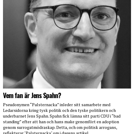
Vem fan är Jens Spahn?
Pseudonymen “Palsternacka” inleder sitt samarbete med
Ledarsidorna kring tysk politik och den tyske politikern och
underbarnet Jens Spahn. Spahn fick lämna sitt parti CDU i “bad
standing” efter att han och hans make genomfört en adoption
genom surrogatmödraskap. Detta, och om politisk arrogans,
reflekterar "Palsternacka" om i dagens artikel.