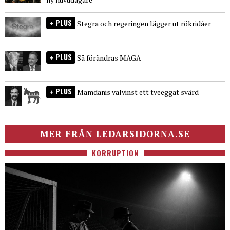
PLUS
Stegra och regeringen lägger ut rökridåer
PLUS
Så förändras MAGA
PLUS
Mamdanis valvinst ett tveeggat svärd
MER FRÅN LEDARSIDORNA.SE
KORRUPTION