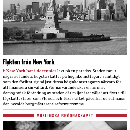
Flykten från New York
New York har i decennier
levt på en paradox. Staden tar ut
några av landets högsta skatter på höginkomsttagare samtidigt
som den förlitat sig på just dessa höginkomsttagares närvaro för
att finansiera sin välfärd. För närvarande sker en form av
demografisk förändring av staden där miljonärer väljer att flytta till
lågskattestater som Florida och Texas vilket påverkar och utmanar
den nyvalde borgmästarens reformutrymme.
MUSLIMSKA BRÖDRASKAPET