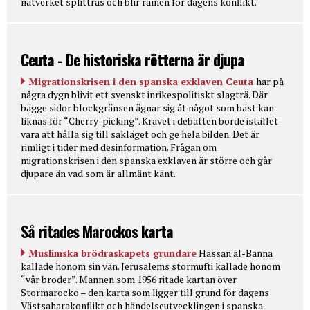
nätverket splittras och blir ramen för dagens konflikt.
Ceuta - De historiska rötterna är djupa
Migrationskrisen i den spanska exklaven Ceuta
har på
några dygn blivit ett svenskt inrikespolitiskt slagträ. Där
bägge sidor blockgränsen ägnar sig åt något som bäst kan
liknas för “Cherry-picking”. Kravet i debatten borde istället
vara att hålla sig till sakläget och ge hela bilden. Det är
rimligt i tider med desinformation. Frågan om
migrationskrisen i den spanska exklaven är större och går
djupare än vad som är allmänt känt.
Så ritades Marockos karta
Muslimska brödraskapets grundare
Hassan al-Banna
kallade honom sin vän. Jerusalems stormufti kallade honom
“vår broder”. Mannen som 1956 ritade kartan över
Stormarocko – den karta som ligger till grund för dagens
Västsaharakonflikt och händelseutvecklingen i spanska