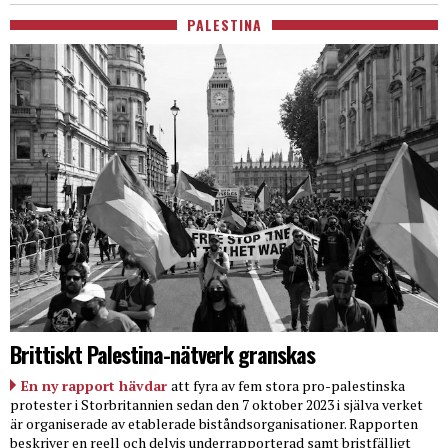
PALESTINA
Brittiskt Palestina-nätverk granskas
En ny rapport hävdar
att fyra av fem stora pro-palestinska
protester i Storbritannien sedan den 7 oktober 2023 i själva verket
är organiserade av etablerade biståndsorganisationer. Rapporten
beskriver en reell och delvis underrapporterad samt bristfälligt