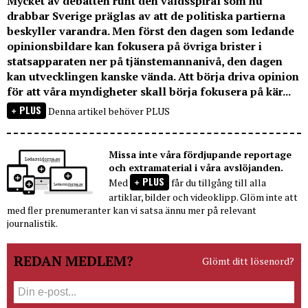
Mycket av debatten runt den våldsspiral som nu
drabbar Sverige präglas av att de politiska partierna
beskyller varandra. Men först den dagen som ledande
opinionsbildare kan fokusera på övriga brister i
statsapparaten ner på tjänstemannanivå, den dagen
kan utvecklingen kanske vända. Att börja driva opinion
för att våra myndigheter skall börja fokusera på kär...
PLUS
Denna artikel behöver PLUS
Missa inte våra fördjupande reportage
och extramaterial i våra avslöjanden.
PLUS
Med
får du tillgång till alla
artiklar, bilder och videoklipp. Glöm inte att
med fler prenumeranter kan vi satsa ännu mer på relevant
journalistik.
REDAN MEDLEM?
Glömt ditt lösenord?