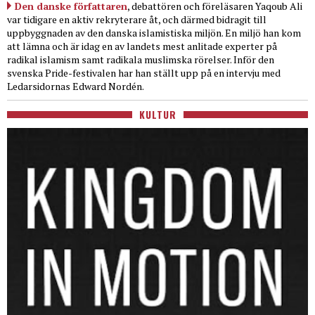
Den danske författaren
, debattören och föreläsaren Yaqoub Ali
var tidigare en aktiv rekryterare åt, och därmed bidragit till
uppbyggnaden av den danska islamistiska miljön. En miljö han kom
att lämna och är idag en av landets mest anlitade experter på
radikal islamism samt radikala muslimska rörelser. Inför den
svenska Pride-festivalen har han ställt upp på en intervju med
Ledarsidornas Edward Nordén.
KULTUR