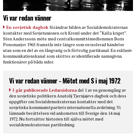
Vi var redan vänner
En sovjetisk dagbok
förändrar bilden av Socialdemokraternas
kontakter med Sovjetunionen och Kreml under det “Kalla kriget”.
Sten Anderssons möte med centralkommittémedlemmen Boris
Ponomarjov 1965 framstår inte längre som en isolerad händelse
utan som en del av en långvarig och förtrolig partikanal. En exklusiv
kommunikationskanal som sköttes av identifierade namngivna
funktionärer på båda sidor.
Vi var redan vänner - Mötet med S i maj 1972
I går publicerade Ledarsidorna
del 1 av en genomgång av
den sovjetiske politikern Anatolij Tjernjajevs dagbok och dess
uppgifter om Socialdemokraternas kontakter med det
sovjetiska kommunistpartiets internationella avdelning. Vi
lämnade berättelsen vid ankomsten till Sverige den 14 maj
1972. Nu fortsätter historien till själva mötet med
socialdemokraternas partiledning.