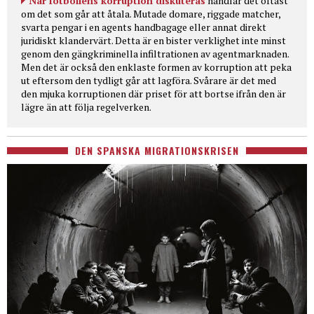
När fotbollens korruption diskuteras
handlar det oftast
om det som går att åtala. Mutade domare, riggade matcher,
svarta pengar i en agents handbagage eller annat direkt
juridiskt klandervärt. Detta är en bister verklighet inte minst
genom den gängkriminella infiltrationen av agentmarknaden.
Men det är också den enklaste formen av korruption att peka
ut eftersom den tydligt går att lagföra. Svårare är det med
den mjuka korruptionen där priset för att bortse ifrån den är
lägre än att följa regelverken.
DEN SPANSKA MIGRATIONSKRISEN