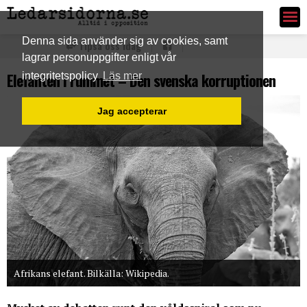
Ledarsidorna.se
Denna sida använder sig av cookies, samt
Tipsa oss idag
lagrar personuppgifter enligt vår
Elefanten i rummet – Den svenska korruptionen
integritetspolicy
Läs mer
Jag accepterar
Afrikans elefant. Bilkälla: Wikipedia.