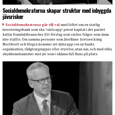
Socialdemokraterna skapar struktur med inbyggda
jävsrisker
Socialdemokraterna går till val
med löftet om en statlig
investeringsbank som ska "växla upp" privat kapital i det partiet
kallar framtidsbranscher. Ett förslag som väcker frågor som ännu
inte ställts. Om samma personer som återfinns
kretsen kring
Northvolt och Stegra kommer att dyka upp i en ny banks
organisation, rådgivargrupper eller styrelse, utan när, och med vilka
skyddsmekanismer mot jäv som i sådana fall finns på plats.