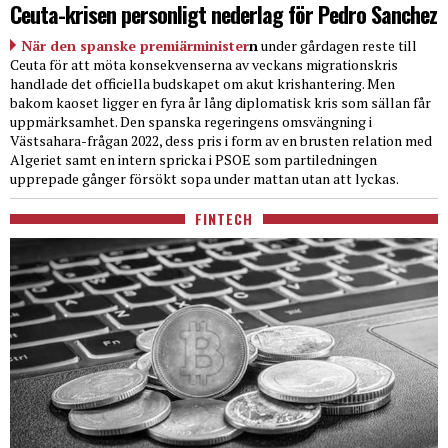
Ceuta-krisen personligt nederlag för Pedro Sanchez
När den spanske premiärminister
n
under gårdagen reste till
Ceuta för att möta konsekvenserna av veckans migrationskris
handlade det officiella budskapet om akut krishantering. Men
bakom kaoset ligger en fyra år lång diplomatisk kris som sällan får
uppmärksamhet. Den spanska regeringens omsvängning i
Västsahara-frågan 2022, dess pris i form av en brusten relation med
Algeriet samt en intern spricka i PSOE som partiledningen
upprepade gånger försökt sopa under mattan utan att lyckas.
FINTECH