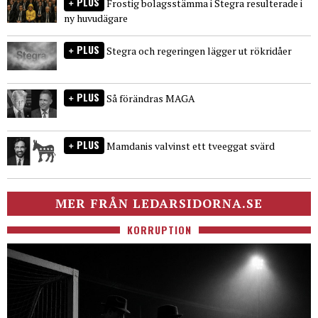
PLUS
Frostig bolagsstämma i Stegra resulterade i
ny huvudägare
PLUS
Stegra och regeringen lägger ut rökridåer
PLUS
Så förändras MAGA
PLUS
Mamdanis valvinst ett tveeggat svärd
MER FRÅN LEDARSIDORNA.SE
KORRUPTION