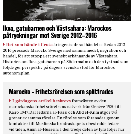
Ikea, gatubarnen och Västsahara: Marockos
påtryckningar mot Sverige 2012–2016
Det som hände i Ceuta
är ingen isolerad händelse. Redan 2012–
2016 pressade Marocko Sverige med samma medel, migration och
handel, för att stoppa ett svenskt erkännande av Västsahara.
Historien om Ikea, gatubarnen på Södermalm och den tystnad som
följde ger perspektiv på dagens svenska stöd för Marockos
autonomiplan.
Marocko - Frihetsrörelsen som splittrades
I gårdagens artikel beskrevs
framväxten av den
marockanska frihetsrörelsens nätverk från Genève 1930 till
Kairo 1947. Där ledarna al-Fassi och Abd el-Krim utgör två
grenar av samma rörelse. En rörelse som förenades genom
kontakter till Muslimska brödraskapets obestridde ledare
vid tiden, Amin al-Husseini. I den tredje delen av fyra följer hur