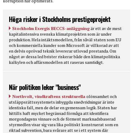
korruption har optimerats.
Höga risker i Stockholms prestigeprojekt
Stockholm Exergis BECCS-anläggning
är ett av de mest
kapitalintensiva svenska klimatprojekten som är under
produktion. Hela intäktsmodellen, från såväl staten som EU
och kommersiella kunder som Microsoft är villkorad av att
en delvis oprövad teknik levererar utlovad prestanda. Om
något av dessa led brister riskerar både den klimatpolitiska
kalkylen och affärsmodellen att raseras samtidigt.
När politiken leker "business"
Northvolt, vindkraftens strukturella
olönsamhet och
utsläppsrättssystemets inbyggda snedvridningar är inte
identiska fall, men de delar en gemensam logik. Staten har
hittills haft mycket begränsad förmåga att identifiera
morgondagens vinnare och de förment marknadsbaserad
styrmedlen visar sig vara lika politiskt konstruerat som en
riktad subvention, bara svårare att se i ett system där