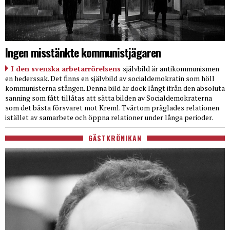
Ingen misstänkte kommunistjägaren
I den svenska arbetarrörelsens
självbild är antikommunismen
en hederssak. Det finns en självbild av socialdemokratin som höll
kommunisterna stången. Denna bild är dock långt ifrån den absoluta
sanning som fått tillåtas att sätta bilden av Socialdemokraterna
som det bästa försvaret mot Kreml. Tvärtom präglades relationen
istället av samarbete och öppna relationer under långa perioder.
GÄSTKRÖNIKAN