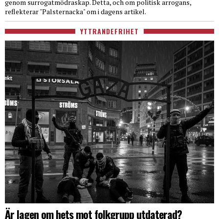
genom surrogatmödraskap. Detta, och om politisk arrogans,
reflekterar "Palsternacka" om i dagens artikel.
YTTRANDEFRIHET
Är lagen om hets mot folkgrupp utdaterad?