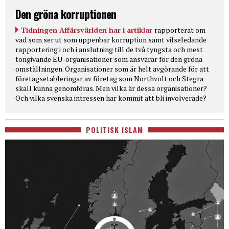
Den gröna korruptionen
Tidningen Affärsvärlden har i artiklar
rapporterat om
vad som ser ut som uppenbar korruption samt vilseledande
rapportering i och i anslutning till de två tyngsta och mest
tongivande EU-organisationer som ansvarar för den gröna
omställningen. Organisationer som är helt avgörande för att
företagsetableringar av företag som Northvolt och Stegra
skall kunna genomföras. Men vilka är dessa organisationer?
Och vilka svenska intressen har kommit att bli involverade?
POLITISK ISLAM