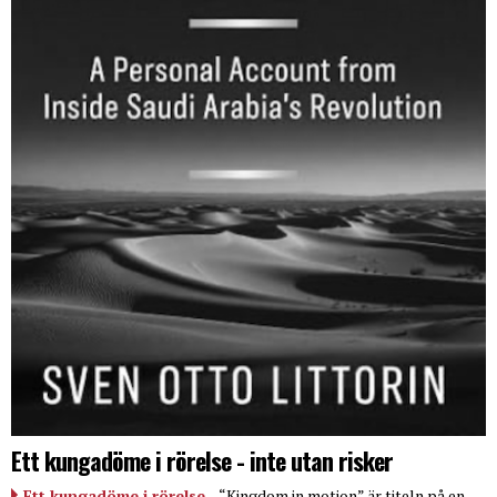
Ett kungadöme i rörelse - inte utan risker
Ett kungadöme i rörelse
– “Kingdom in motion” är titeln på en