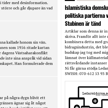
t i tider med desinformation.
Islamistiska domslut
 större och går djupare än vad
politiska partierna v
Stubinen är tänd
Artiklar som denna är int
skriva. Framför allt inte 
kombinera detta med gr
na kallade honom sin vän.
bidragsindustrin, det bl
nnen som 1956 ritade kartan
budskap jag tog med mig 
r dagens Västsaharakonflikt
lämnat över källmateriale
de inte sina anspråk vid sidan
rättsvårdande instanser
raskapet. Han formulerade dem
Ni får gärna stödja Leda
SWISH: 070-612 53 93 B
ar på några dygn blivit ett
kgränsen ägnar sig åt något