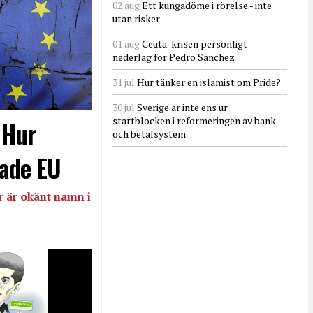
02 aug
Ett kungadöme i rörelse - inte
utan risker
01 aug
Ceuta-krisen personligt
nederlag för Pedro Sanchez
31 jul
Hur tänker en islamist om Pride?
30 jul
Sverige är inte ens ur
startblocken i reformeringen av bank-
- Hur
och betalsystem
ade EU
 är okänt namn i