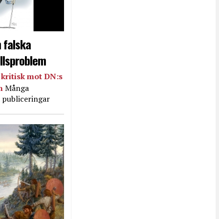
 falska
llsproblem
kritisk mot DN:s
in
Många
 publiceringar