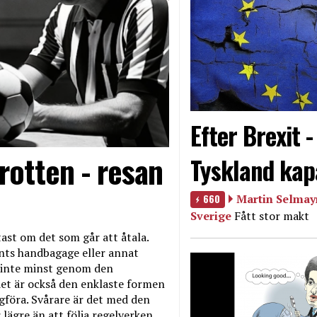
Efter Brexit 
rotten - resan
Tyskland kap
660
Martin Selmayr
Sverige
Fått stor makt
ast om det som går att åtala.
nts handbagage eller annat
et inte minst genom den
et är också den enklaste formen
agföra. Svårare är det med den
 lägre än att följa regelverken.