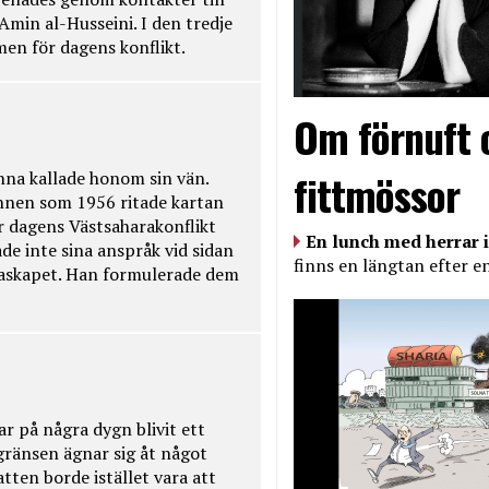
Amin al-Husseini. I den tredje
amen för dagens konflikt.
Om förnuft 
fittmössor
na kallade honom sin vän.
nnen som 1956 ritade kartan
r dagens Västsaharakonflikt
En lunch med herrar i
de inte sina anspråk vid sidan
finns en längtan efter e
raskapet. Han formulerade dem
ar på några dygn blivit ett
kgränsen ägnar sig åt något
tten borde istället vara att