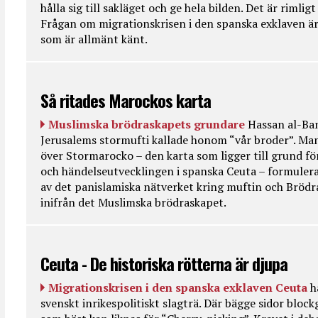
hålla sig till sakläget och ge hela bilden. Det är rimlig
Frågan om migrationskrisen i den spanska exklaven är
som är allmänt känt.
Så ritades Marockos karta
Muslimska brödraskapets grundare
Hassan al-Ban
Jerusalems stormufti kallade honom “vår broder”. Ma
över Stormarocko – den karta som ligger till grund fö
och händelseutvecklingen i spanska Ceuta – formulera
av det panislamiska nätverket kring muftin och Bröd
inifrån det Muslimska brödraskapet.
Ceuta - De historiska rötterna är djupa
Migrationskrisen i den spanska exklaven Ceuta
h
svenskt inrikespolitiskt slagträ. Där bägge sidor bloc