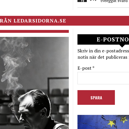
tveeggat svärd
RÅN LEDARSIDORNA.SE
E-POSTNO
Skriv in din e-postadress
notis när det publiceras 
E-post *