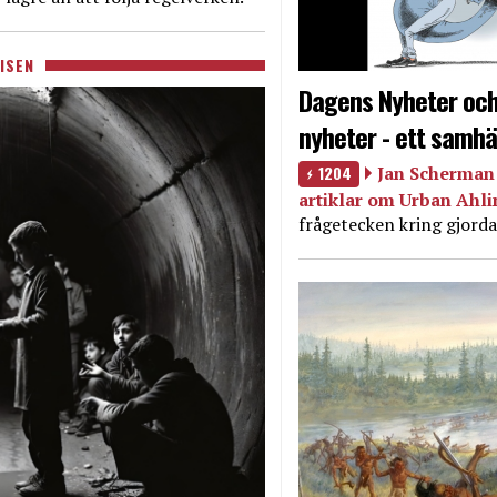
ISEN
Dagens Nyheter och
nyheter - ett samhä
1204
Jan Scherman 
artiklar om Urban Ahl
frågetecken kring gjorda