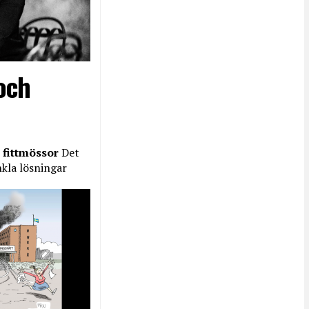
och
 fittmössor
Det
nkla lösningar