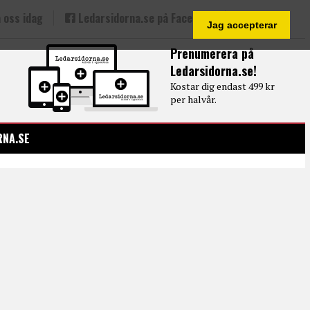
 oss idag
Ledarsidorna.se på Facebook
Jag accepterar
Prenumerera på
Ledarsidorna.se!
Kostar dig endast 499 kr
per halvår.
RNA.SE