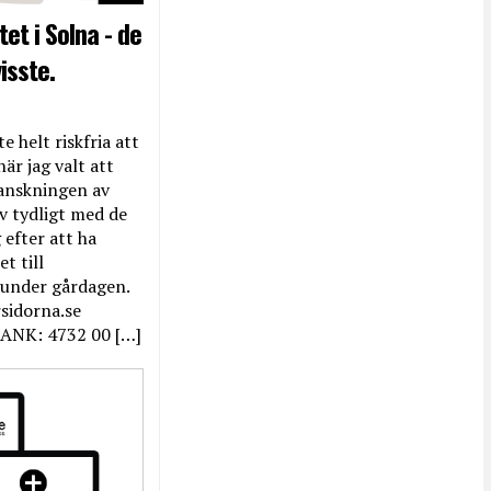
et i Solna - de
isste.
e helt riskfria att
när jag valt att
anskningen av
ev tydligt med de
efter att ha
t till
 under gårdagen.
rsidorna.se
ANK: 4732 00 […]