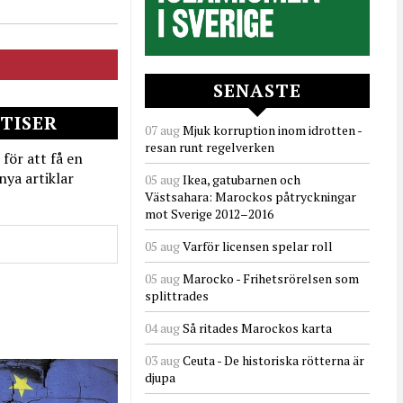
SENASTE
TISER
07 aug
Mjuk korruption inom idrotten -
resan runt regelverken
 för att få en
nya artiklar
05 aug
Ikea, gatubarnen och
Västsahara: Marockos påtryckningar
mot Sverige 2012–2016
05 aug
Varför licensen spelar roll
05 aug
Marocko - Frihetsrörelsen som
splittrades
04 aug
Så ritades Marockos karta
03 aug
Ceuta - De historiska rötterna är
djupa