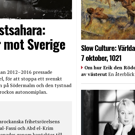
stsahara:
 mot Sverige
Slow Culture: Världa
7 oktober, 1021
Om hur Erik den Röde
edan 2012–2016 pressade
av västerut
En återblick
, för att stoppa ett svenskt
en på Södermalm och den tystnad
Marockos autonomiplan.
rockanska frihetsrörelsens
 al-Fassi och Abd el-Krim
renades genom kontakter till