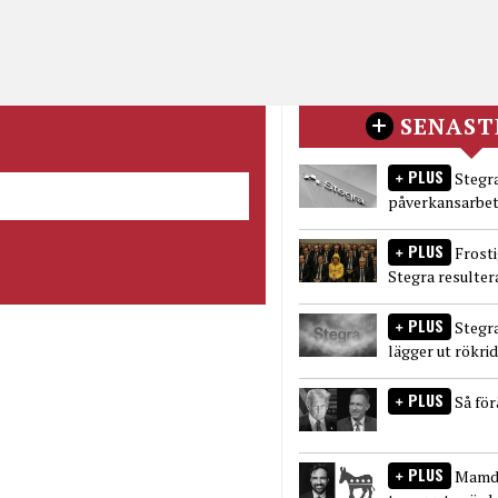
SENAST
PLUS
Stegra
påverkansarbet
PLUS
Frost
Stegra resulter
PLUS
Stegr
lägger ut rökri
PLUS
Så fö
PLUS
Mamda