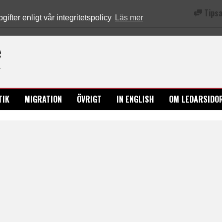
Tipsa
fter enligt vår integritetspolicy
Läs mer
Ledarsidorna.se
TIK
MIGRATION
ÖVRIGT
IN ENGLISH
OM LEDARSIDO