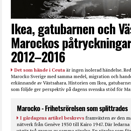
Ikea, gatubarnen och Vä
Marockos påtryckningar
2012–2016
Det som hände i Ceuta
är ingen isolerad händelse. R
Marocko Sverige med samma medel, migration och handel
erkännande av Västsahara. Historien om Ikea, gatubarn
som följde ger perspektiv på dagens svenska stöd för 
Marocko - Frihetsrörelsen som splittrades
I gårdagens artikel beskrevs
framväxten av den ma
nätverk från Genève 1930 till Kairo 1947. Där ledarna
utgör två grenar av samma rörelse. En rörelse som fö