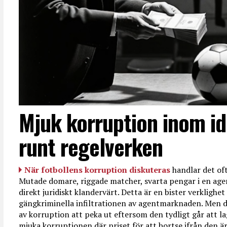
Mjuk korruption inom id
runt regelverken
När fotbollens korruption diskuteras
handlar det oft
Mutade domare, riggade matcher, svarta pengar i en age
direkt juridiskt klandervärt. Detta är en bister verkligh
gängkriminella infiltrationen av agentmarknaden. Men d
av korruption att peka ut eftersom den tydligt går att l
mjuka korruptionen där priset för att bortse ifrån den är