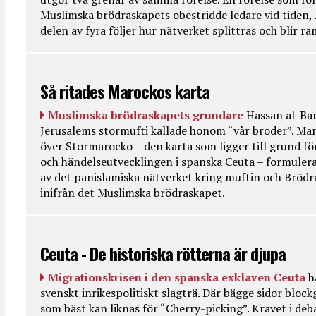
Muslimska brödraskapets obestridde ledare vid tiden, 
delen av fyra följer hur nätverket splittras och blir r
Så ritades Marockos karta
Muslimska brödraskapets grundare
Hassan al-Ban
Jerusalems stormufti kallade honom “vår broder”. Ma
över Stormarocko – den karta som ligger till grund fö
och händelseutvecklingen i spanska Ceuta – formulera
av det panislamiska nätverket kring muftin och Bröd
inifrån det Muslimska brödraskapet.
Ceuta - De historiska rötterna är djupa
Migrationskrisen i den spanska exklaven Ceuta
h
svenskt inrikespolitiskt slagträ. Där bägge sidor bloc
som bäst kan liknas för “Cherry-picking”. Kravet i deba