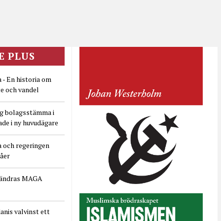
E PLUS
 - En historia om
e och vandel
ig bolagsstämma i
ade i ny huvudägare
a och regeringen
dåer
rändras MAGA
nis valvinst ett