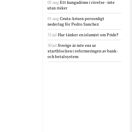
02 aug
Ett kungadöme i rörelse - inte
utan risker
01 aug
Ceuta-krisen personligt
nederlag för Pedro Sanchez
31 jul
Hur tänker en islamist om Pride?
30 jul
Sverige är inte ens ur
startblocken i reformeringen av bank-
och betalsystem