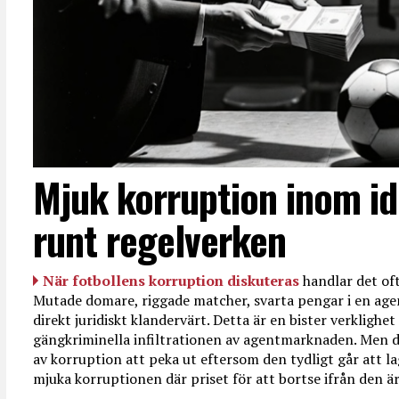
Mjuk korruption inom id
runt regelverken
När fotbollens korruption diskuteras
handlar det oft
Mutade domare, riggade matcher, svarta pengar i en age
direkt juridiskt klandervärt. Detta är en bister verkligh
gängkriminella infiltrationen av agentmarknaden. Men d
av korruption att peka ut eftersom den tydligt går att l
mjuka korruptionen där priset för att bortse ifrån den är