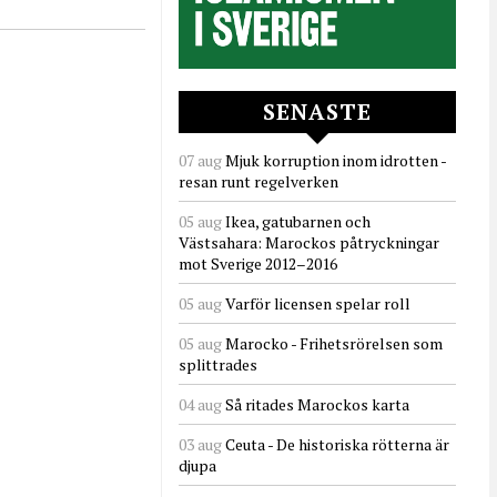
SENASTE
07 aug
Mjuk korruption inom idrotten -
resan runt regelverken
05 aug
Ikea, gatubarnen och
Västsahara: Marockos påtryckningar
mot Sverige 2012–2016
05 aug
Varför licensen spelar roll
05 aug
Marocko - Frihetsrörelsen som
splittrades
04 aug
Så ritades Marockos karta
03 aug
Ceuta - De historiska rötterna är
djupa