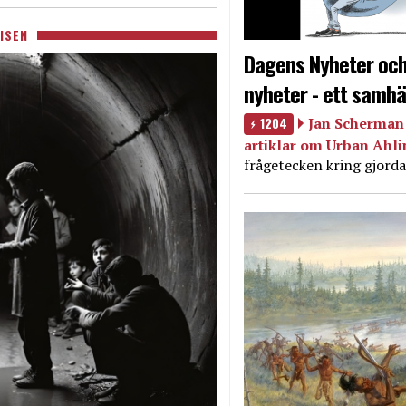
ISEN
Dagens Nyheter och
nyheter - ett samhä
1204
Jan Scherman 
artiklar om Urban Ahl
frågetecken kring gjorda