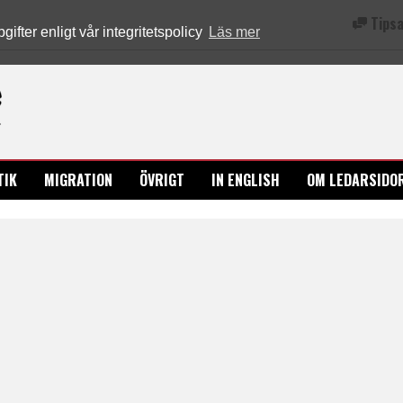
Tipsa
fter enligt vår integritetspolicy
Läs mer
Ledarsidorna.se
TIK
MIGRATION
ÖVRIGT
IN ENGLISH
OM LEDARSIDO