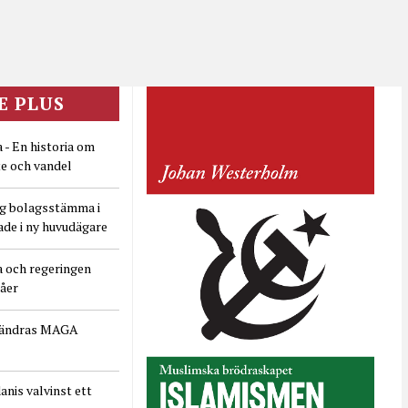
E PLUS
 - En historia om
e och vandel
ig bolagsstämma i
ade i ny huvudägare
a och regeringen
dåer
rändras MAGA
nis valvinst ett