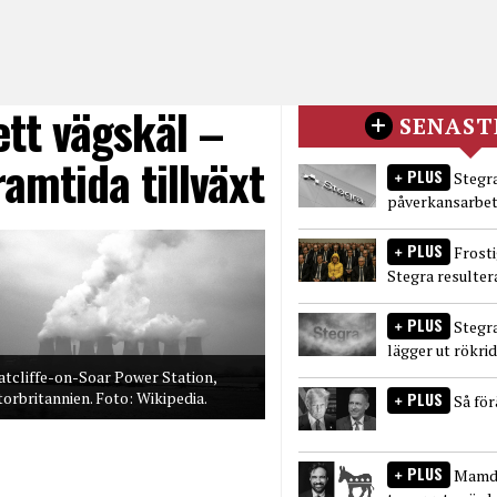
ett vägskäl –
SENAST
ramtida tillväxt
PLUS
Stegra
påverkansarbet
PLUS
Frost
Stegra resulter
PLUS
Stegr
lägger ut rökri
atcliffe-on-Soar Power Station,
PLUS
torbritannien. Foto: Wikipedia.
Så fö
PLUS
Mamda