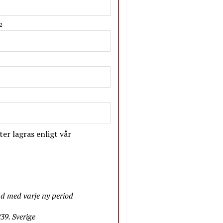
2
er lagras enligt vår
nd med varje ny period
9. Sverige