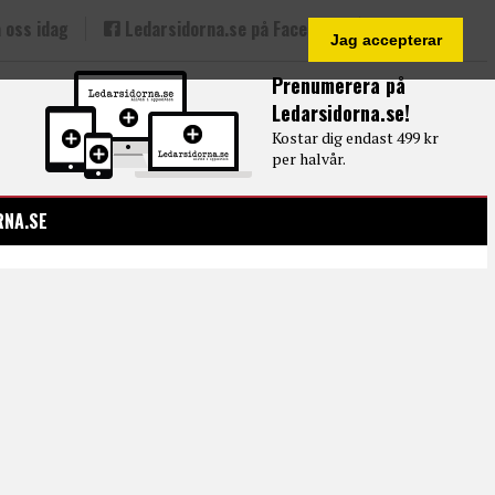
 oss idag
Ledarsidorna.se på Facebook
Jag accepterar
Prenumerera på
Ledarsidorna.se!
Kostar dig endast 499 kr
per halvår.
RNA.SE