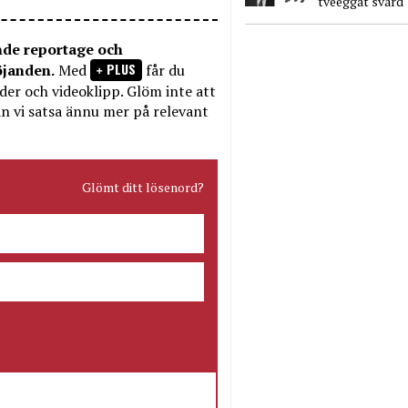
tveeggat svärd
nde reportage och
PLUS
öjanden.
Med
får du
bilder och videoklipp. Glöm inte att
n vi satsa ännu mer på relevant
Glömt ditt lösenord?