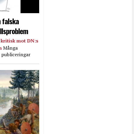
 falska
llsproblem
kritisk mot DN:s
in
Många
 publiceringar