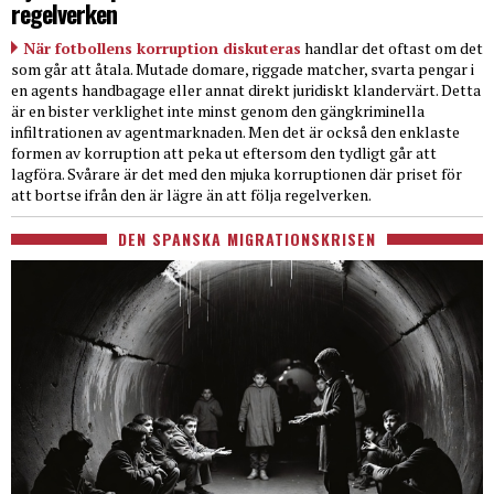
regelverken
När fotbollens korruption diskuteras
handlar det oftast om det
som går att åtala. Mutade domare, riggade matcher, svarta pengar i
en agents handbagage eller annat direkt juridiskt klandervärt. Detta
är en bister verklighet inte minst genom den gängkriminella
infiltrationen av agentmarknaden. Men det är också den enklaste
formen av korruption att peka ut eftersom den tydligt går att
lagföra. Svårare är det med den mjuka korruptionen där priset för
att bortse ifrån den är lägre än att följa regelverken.
DEN SPANSKA MIGRATIONSKRISEN