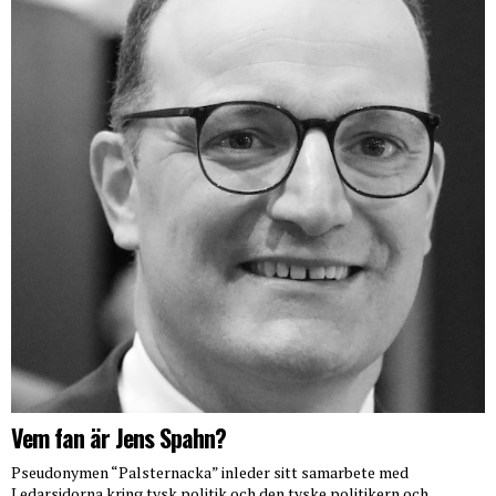
Vem fan är Jens Spahn?
Pseudonymen “Palsternacka” inleder sitt samarbete med
Ledarsidorna kring tysk politik och den tyske politikern och