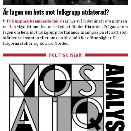
Är lagen om hets mot folkgrupp utdaterad?
Två uppmärksammade fall
visar hur svårt det är att dra gränsen
mellan skyddet mot hat och skyddet för det fria ordet. Frågan är om
lagen om hets mot folkgrupp fortfarande tillämpas på ett sätt som
stärker rättsstaten eller om den blivit alltför oförutsägbar. De
frågorna ställer sig Edward Nordén.
POLITISK ISLAM