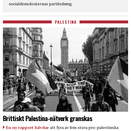
socialdemokraternas partiledning.
PALESTINA
Brittiskt Palestina-nätverk granskas
En ny rapport hävdar
att fyra av fem stora pro-palestinska