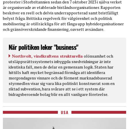
protester i Storbritannien sedan den 7 oktober 2023 i själva verket
är organiserade av etablerade biståndsorganisationer. Rapporten
beskriver en reell och delvis underrapporterad samt bristfälligt
belyst fråga. Brittiska regelverk för välgörenhet och politisk
mobilisering är otillräckliga för att fånga upp hybridorganisationer
och gränsöverskridande finansiering, oavsett avsändare.
När politiken leker "business"
Northvolt, vindkraftens strukturella
olönsamhet och
utsläppsrättssystemets inbyggda snedvridningar är inte
identiska fall, men de delar en gemensam logik. Staten har
hittills haft mycket begränsad förmåga att identifiera
morgondagens vinnare och de förment marknadsbaserad
styrmedlen visar sig vara lika politiskt konstruerat som en
riktad subvention, bara svårare att se i ett system där
bidragsberoende bolag blir en allt vanligare företeelse.
USA