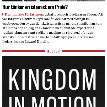
Hur tänker en islamist om Pride?
Den danske författaren
, debattören och föreläsaren Yaqoub Ali
var tidigare en aktiv rekryterare åt, och därmed bidragit till
uppbyggnaden av den danska islamistiska miljön. En miljö han kom
att lämna och är idag en av landets mest anlitade experter på
radikal islamism samt radikala muslimska rörelser. Inför den
svenska Pride-festivalen har han ställt upp på en intervju med
Ledarsidornas Edward Nordén.
KULTUR