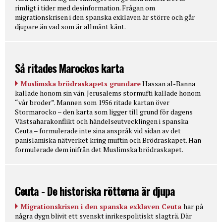
rimligt i tider med desinformation. Frågan om
migrationskrisen i den spanska exklaven är större och går
djupare än vad som är allmänt känt.
Så ritades Marockos karta
Muslimska brödraskapets grundare
Hassan al-Banna
kallade honom sin vän. Jerusalems stormufti kallade honom
“vår broder”. Mannen som 1956 ritade kartan över
Stormarocko – den karta som ligger till grund för dagens
Västsaharakonflikt och händelseutvecklingen i spanska
Ceuta – formulerade inte sina anspråk vid sidan av det
panislamiska nätverket kring muftin och Brödraskapet. Han
formulerade dem inifrån det Muslimska brödraskapet.
Ceuta - De historiska rötterna är djupa
Migrationskrisen i den spanska exklaven Ceuta
har på
några dygn blivit ett svenskt inrikespolitiskt slagträ. Där