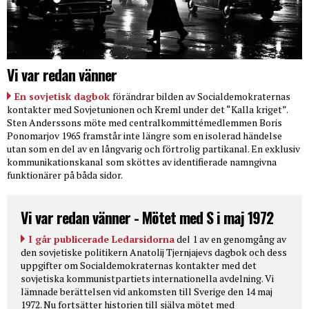
Vi var redan vänner
En sovjetisk dagbok
förändrar bilden av Socialdemokraternas
kontakter med Sovjetunionen och Kreml under det “Kalla kriget”.
Sten Anderssons möte med centralkommittémedlemmen Boris
Ponomarjov 1965 framstår inte längre som en isolerad händelse
utan som en del av en långvarig och förtrolig partikanal. En exklusiv
kommunikationskanal som sköttes av identifierade namngivna
funktionärer på båda sidor.
Vi var redan vänner - Mötet med S i maj 1972
I går publicerade Ledarsidorna
del 1 av en genomgång av
den sovjetiske politikern Anatolij Tjernjajevs dagbok och dess
uppgifter om Socialdemokraternas kontakter med det
sovjetiska kommunistpartiets internationella avdelning. Vi
lämnade berättelsen vid ankomsten till Sverige den 14 maj
1972. Nu fortsätter historien till själva mötet med