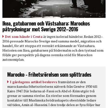
Ikea, gatubarnen och Västsahara: Marockos
påtryckningar mot Sverige 2012–2016
Det som hände i Ceuta
är ingen isolerad händelse. Redan 2012–
2016 pressade Marocko Sverige med samma medel, migration och
handel, för att stoppa ett svenskt erkännande av Västsahara.
Historien om Ikea, gatubarnen på Södermalm och den tystnad som
följde ger perspektiv på dagens svenska stöd för Marockos
autonomiplan.
Marocko - Frihetsrörelsen som splittrades
I gårdagens artikel beskrevs
framväxten av den
marockanska frihetsrörelsens nätverk från Genève 1930 till
Kairo 1947. Där ledarna al-Fassi och Abd el-Krim utgör två
grenar av samma rörelse. En rörelse som förenades genom
kontakter till Muslimska brödraskapets obestridde ledare
vid tiden, Amin al-Husseini. I den tredje delen av fyra följer hur