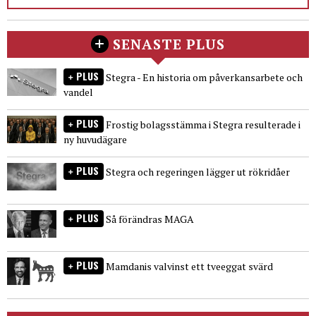
SENASTE PLUS
PLUS
Stegra - En historia om påverkansarbete och
vandel
PLUS
Frostig bolagsstämma i Stegra resulterade i
ny huvudägare
PLUS
Stegra och regeringen lägger ut rökridåer
PLUS
Så förändras MAGA
PLUS
Mamdanis valvinst ett tveeggat svärd