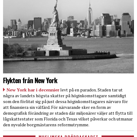
Flykten från New York
New York har i decennier
levt på en paradox. Staden tar ut
några av landets högsta skatter på höginkomsttagare samtidigt
som den förlitat sig på just dessa höginkomsttagares närvaro för
att finansiera sin välfärd. För närvarande sker en form av
demografisk förändring av staden där miljonärer väljer att flytta till
lågskattestater som Florida och Texas vilket påverkar och utmanar
den nyvalde borgmästarens reformutrymme.
MUSLIMSKA BRÖDRASKAPET