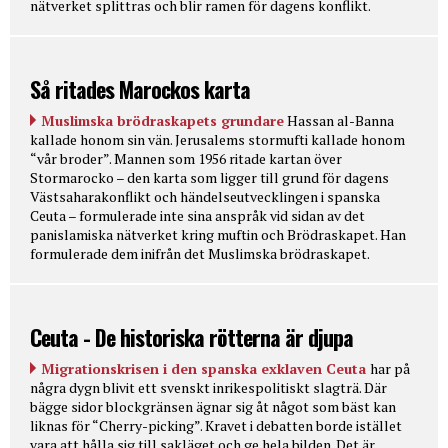
nätverket splittras och blir ramen för dagens konflikt.
Så ritades Marockos karta
Muslimska brödraskapets grundare
Hassan al-Banna
kallade honom sin vän. Jerusalems stormufti kallade honom
“vår broder”. Mannen som 1956 ritade kartan över
Stormarocko – den karta som ligger till grund för dagens
Västsaharakonflikt och händelseutvecklingen i spanska
Ceuta – formulerade inte sina anspråk vid sidan av det
panislamiska nätverket kring muftin och Brödraskapet. Han
formulerade dem inifrån det Muslimska brödraskapet.
Ceuta - De historiska rötterna är djupa
Migrationskrisen i den spanska exklaven Ceuta
har på
några dygn blivit ett svenskt inrikespolitiskt slagträ. Där
bägge sidor blockgränsen ägnar sig åt något som bäst kan
liknas för “Cherry-picking”. Kravet i debatten borde istället
vara att hålla sig till sakläget och ge hela bilden. Det är