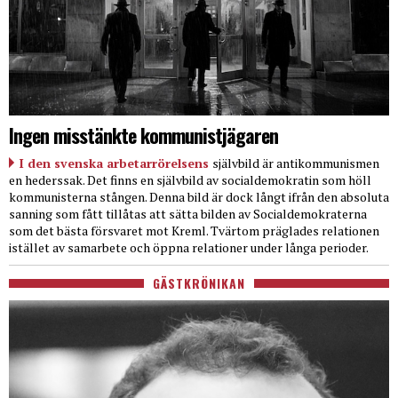
Ingen misstänkte kommunistjägaren
I den svenska arbetarrörelsens
självbild är antikommunismen
en hederssak. Det finns en självbild av socialdemokratin som höll
kommunisterna stången. Denna bild är dock långt ifrån den absoluta
sanning som fått tillåtas att sätta bilden av Socialdemokraterna
som det bästa försvaret mot Kreml. Tvärtom präglades relationen
istället av samarbete och öppna relationer under långa perioder.
GÄSTKRÖNIKAN