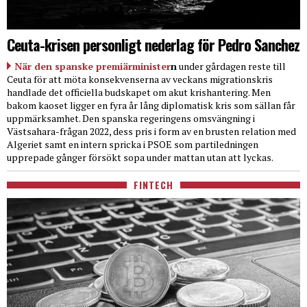
Ceuta-krisen personligt nederlag för Pedro Sanchez
När den spanske premiärminister
n
under gårdagen reste till
Ceuta för att möta konsekvenserna av veckans migrationskris
handlade det officiella budskapet om akut krishantering. Men
bakom kaoset ligger en fyra år lång diplomatisk kris som sällan får
uppmärksamhet. Den spanska regeringens omsvängning i
Västsahara-frågan 2022, dess pris i form av en brusten relation med
Algeriet samt en intern spricka i PSOE som partiledningen
upprepade gånger försökt sopa under mattan utan att lyckas.
FINTECH