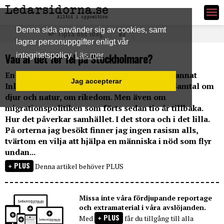
Ledarsidorna.se
Denna sida använder sig av cookies, samt
Tipsa oss idag
lagrar personuppgifter enligt vår
Vad är det för fel på Stockholmare?
integritetspolicy
Läs mer
En resa med bil genom Sverige längs bland annat
Jag accepterar
Inlandsbanan bjuder på spännande möten. Samtal om
djur och natur, om rikedom. Men även om
migrationspolitiken som förts sedan tio år tillbaka.
Hur det påverkar samhället. I det stora och i det lilla.
På orterna jag besökt finner jag ingen rasism alls,
tvärtom en vilja att hjälpa en människa i nöd som flyr
undan...
PLUS
Denna artikel behöver PLUS
Missa inte våra fördjupande reportage
och extramaterial i våra avslöjanden.
PLUS
Med
får du tillgång till alla