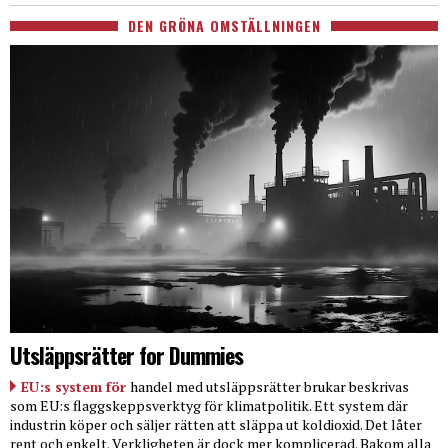
DEN GRÖNA OMSTÄLLNINGEN
Utsläppsrätter for Dummies
EU:s system för
handel med utsläppsrätter brukar beskrivas
som EU:s flaggskeppsverktyg för klimatpolitik. Ett system där
industrin köper och säljer rätten att släppa ut koldioxid. Det låter
rent och enkelt. Verkligheten är dock mer komplicerad. Bakom alla