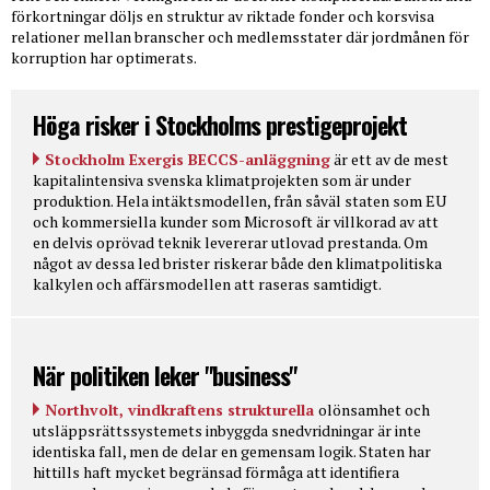
förkortningar döljs en struktur av riktade fonder och korsvisa
relationer mellan branscher och medlemsstater där jordmånen för
korruption har optimerats.
Höga risker i Stockholms prestigeprojekt
Stockholm Exergis BECCS-anläggning
är ett av de mest
kapitalintensiva svenska klimatprojekten som är under
produktion. Hela intäktsmodellen, från såväl staten som EU
och kommersiella kunder som Microsoft är villkorad av att
en delvis oprövad teknik levererar utlovad prestanda. Om
något av dessa led brister riskerar både den klimatpolitiska
kalkylen och affärsmodellen att raseras samtidigt.
När politiken leker "business"
Northvolt, vindkraftens strukturella
olönsamhet och
utsläppsrättssystemets inbyggda snedvridningar är inte
identiska fall, men de delar en gemensam logik. Staten har
hittills haft mycket begränsad förmåga att identifiera