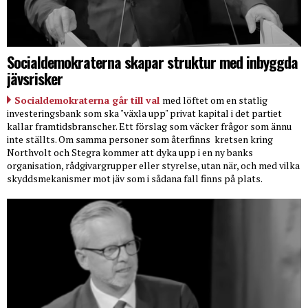
Socialdemokraterna skapar struktur med inbyggda
jävsrisker
Socialdemokraterna går till val
med löftet om en statlig
investeringsbank som ska "växla upp" privat kapital i det partiet
kallar framtidsbranscher. Ett förslag som väcker frågor som ännu
inte ställts. Om samma personer som återfinns
kretsen kring
Northvolt och Stegra kommer att dyka upp i en ny banks
organisation, rådgivargrupper eller styrelse, utan när, och med vilka
skyddsmekanismer mot jäv som i sådana fall finns på plats.