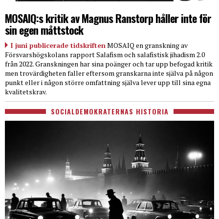
MOSAIQ:s kritik av Magnus Ranstorp håller inte för
sin egen måttstock
I juni publicerade tidskriften
MOSAIQ en granskning av
Försvarshögskolans rapport Salafism och salafistisk jihadism 2.0
från 2022. Granskningen har sina poänger och tar upp befogad kritik
men trovärdigheten faller eftersom granskarna inte själva på någon
punkt eller i någon större omfattning själva lever upp till sina egna
kvalitetskrav.
SOCIALDEMOKRATERNAS HISTORIA