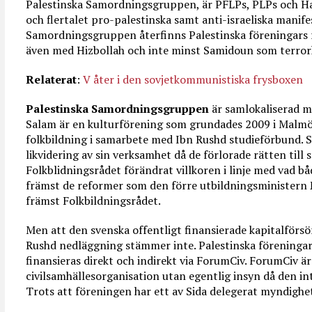
Palestinska Samordningsgruppen, är PFLPs, PLPs och Ha
och flertalet pro-palestinska samt anti-israeliska manif
Samordningsgruppen återfinns Palestinska föreningars
även med Hizbollah och inte minst Samidoun som terrork
Relaterat
:
V åter i den sovjetkommunistiska frysboxen
Palestinska Samordningsgruppen
är samlokaliserad m
Salam är en kulturförening som grundades 2009 i Malmö 
folkbildning i samarbete med Ibn Rushd studieförbund. 
likvidering av sin verksamhet då de förlorade rätten till 
Folkblidningsrådet förändrat villkoren i linje med vad b
främst de reformer som den förre utbildningsministern
främst Folkbildningsrådet.
Men att den svenska offentligt finansierade kapitalförs
Rushd nedläggning stämmer inte. Palestinska föreningars
finansieras direkt och indirekt via ForumCiv. ForumCiv är
civilsamhällesorganisation utan egentlig insyn då den i
Trots att föreningen har ett av Sida delegerat myndigh