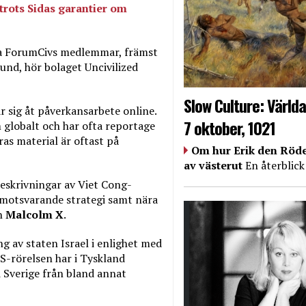
trots Sidas garantier om
via ForumCivs medlemmar, främst
und, hör bolaget Uncivilized
Slow Culture: Världa
 sig åt påverkansarbete online.
7 oktober, 1021
globalt och har ofta reportage
ras material är oftast på
Om hur Erik den Röde
av västerut
En återblick
eskrivningar av Viet Cong-
as motsvarande strategi samt nära
ch
Malcolm X
.
ng av staten Israel i enlighet med
S-rörelsen har i Tyskland
i Sverige från bland annat