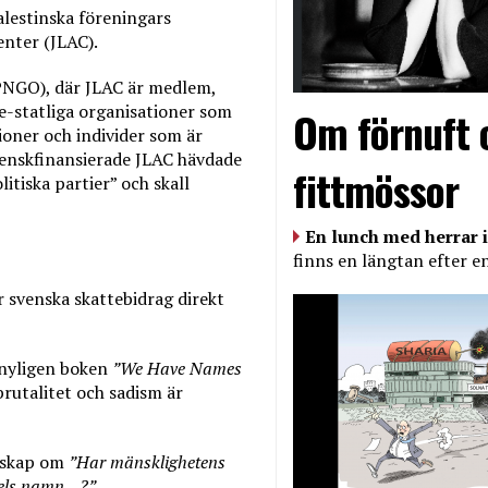
lestinska föreningars
enter (JLAC).
PNGO), där JLAC är medlem,
ke-statliga organisationer som
Om förnuft 
ioner och individer som är
venskfinansierade JLAC hävdade
fittmössor
itiska partier” och skall
En lunch med herrar i
finns en längtan efter e
r svenska skattebidrag direkt
 nyligen boken
”We Have Names
rutalitet och sadism är
udskap om
”Har mänsklighetens
raels namn…?”