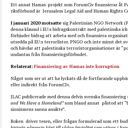
Ett annat Hamas-projekt som ForumCiv finansierar åt Pa
riksförbund är Jerusalem Legal Aid and Human Rights C
I januari 2020 motsatte
sig Palestinian NGO Network (
denna klausul i EU:s bidragskontrakt med palestinska ic
förbjuder bidrag att arbeta med och finansiera organisat
utsedda på EU:s terrorlistor. PNGO och inte minst det s
och hävdar att palestinska terroristorganisationer är “pol
undantas från finansieringsförbudet.
Relaterat:
Finansiering av Hamas inte korruption
Något som ser ut att ha lyckats då de fortfarande uppbä
eller indirekt från ForumCIv.
JLAC publicerade med denna delvis svenska finansiering
and We Have a Homeland”
som bland annat påstod att “b
sionismens sanna ansikte”.
Boken driver tesen, eller frågan formulerad som ett b
historia någonsin känt till sådan brutalitet som utövas i Is