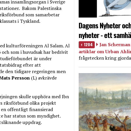
mas insamlingsorgan i Sverige
estationer. Bakom Palestinska
 riksförbund som samarbetar
lassats i Tyskland.
Dagens Nyheter och
nyheter - ett samhä
1204
Jan Scherman 
ed kulturföreningen Al Salam. Al
artiklar om Urban Ahl
och som i huvudsak har bedrivit
frågetecken kring gjorda
Studieförbundet är under
statsbidrag efter att
åde den tidigare regeringen men
Mats Persson
(L) avkrävde
örjningen skulle upphöra med Ibn
 riksförbund olika projekt
 en offentligt finansierad
nte har status som myndighet.
etsliknande uppdrag.