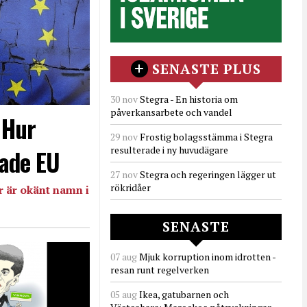
SENASTE PLUS
30 nov
Stegra - En historia om
påverkansarbete och vandel
- Hur
29 nov
Frostig bolagsstämma i Stegra
resulterade i ny huvudägare
ade EU
27 nov
Stegra och regeringen lägger ut
rökridåer
 är okänt namn i
SENASTE
07 aug
Mjuk korruption inom idrotten -
resan runt regelverken
05 aug
Ikea, gatubarnen och