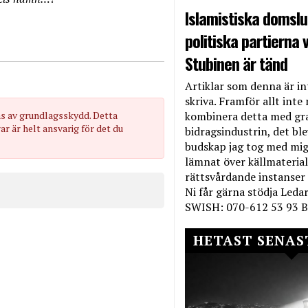
Islamistiska domslut
politiska partierna v
Stubinen är tänd
Artiklar som denna är int
skriva. Framför allt inte 
as av grundlagsskydd. Detta
kombinera detta med gr
 är helt ansvarig för det du
bidragsindustrin, det bl
budskap jag tog med mig 
lämnat över källmateriale
rättsvårdande instanser
Ni får gärna stödja Leda
SWISH: 070-612 53 93 B
HETAST SENAS