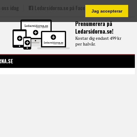
 oss idag
Ledarsidorna.se på Facebook
Jag accepterar
Prenumerera på
Ledarsidorna.se!
Kostar dig endast 499 kr
per halvår.
RNA.SE