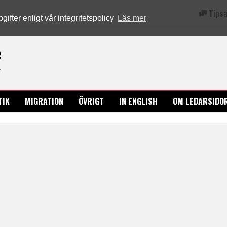
Tipsa
fter enligt vår integritetspolicy
Läs mer
Ledarsidorna.se
TIK
MIGRATION
ÖVRIGT
IN ENGLISH
OM LEDARSIDO