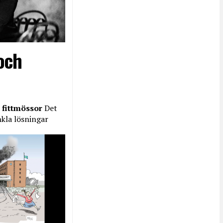
och
 fittmössor
Det
nkla lösningar