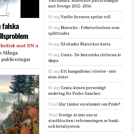
Västsahara: Marockos påtryckningar
mot Sverige 2012–2016
05 aug
Varför licensen spelar roll
 falska
05 aug
Marocko - Frihetsrörelsen som
llsproblem
splittrades
04 aug
Så ritades Marockos karta
kritisk mot DN:s
in
Många
03 aug
Ceuta - De historiska rötterna är
 publiceringar
djupa
02 aug
Ett kungadöme i rörelse - inte
utan risker
01 aug
Ceuta-krisen personligt
nederlag för Pedro Sanchez
31 jul
Hur tänker en islamist om Pride?
30 jul
Sverige är inte ens ur
startblocken i reformeringen av bank-
och betalsystem