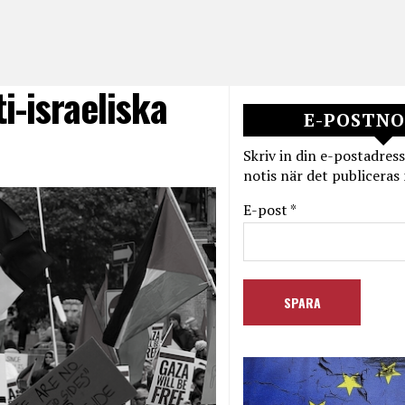
i-israeliska
E-POSTNO
Skriv in din e-postadress
notis när det publiceras 
E-post *