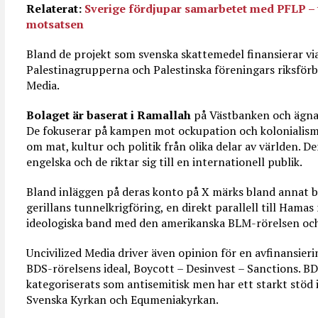
Relaterat:
Sverige fördjupar samarbetet med PFLP – 
motsatsen
Bland de projekt som svenska skattemedel finansierar 
Palestinagrupperna och Palestinska föreningars riksförb
Media.
Bolaget är baserat i Ramallah
på Västbanken och ägnar
De fokuserar på kampen mot ockupation och kolonialism 
om mat, kultur och politik från olika delar av världen. De
engelska och de riktar sig till en internationell publik.
Bland inläggen på deras konto på X märks bland annat b
gerillans tunnelkrigföring, en direkt parallell till Ham
ideologiska band med den amerikanska BLM-rörelsen o
Uncivilized Media driver även opinion för en avfinansieri
BDS-rörelsens ideal, Boycott – Desinvest – Sanctions. BD
kategoriserats som antisemitisk men har ett starkt stöd 
Svenska Kyrkan och Equmeniakyrkan.