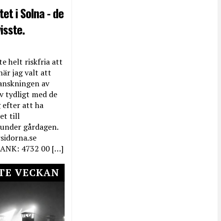
et i Solna - de
isste.
e helt riskfria att
när jag valt att
anskningen av
ev tydligt med de
efter att ha
t till
 under gårdagen.
rsidorna.se
ANK: 4732 00 […]
TE VECKAN