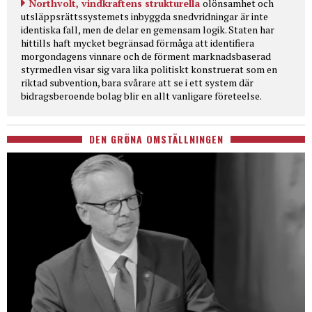
Northvolt, vindkraftens strukturella
olönsamhet och
utsläppsrättssystemets inbyggda snedvridningar är inte
identiska fall, men de delar en gemensam logik. Staten har
hittills haft mycket begränsad förmåga att identifiera
morgondagens vinnare och de förment marknadsbaserad
styrmedlen visar sig vara lika politiskt konstruerat som en
riktad subvention, bara svårare att se i ett system där
bidragsberoende bolag blir en allt vanligare företeelse.
DEN GRÖNA OMSTÄLLNINGEN