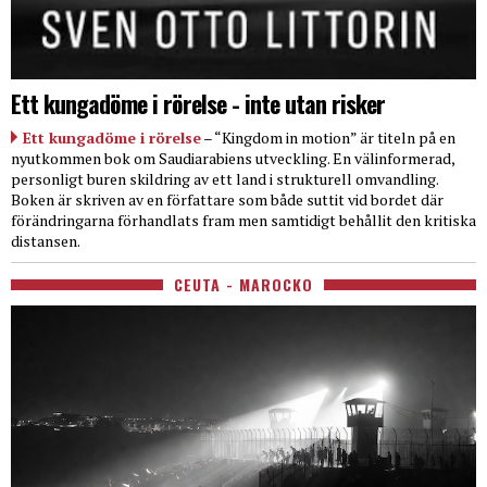
Ett kungadöme i rörelse - inte utan risker
Ett kungadöme i rörelse
– “Kingdom in motion” är titeln på en
nyutkommen bok om Saudiarabiens utveckling. En välinformerad,
personligt buren skildring av ett land i strukturell omvandling.
Boken är skriven av en författare som både suttit vid bordet där
förändringarna förhandlats fram men samtidigt behållit den kritiska
distansen.
CEUTA - MAROCKO