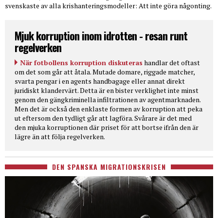
svenskaste av alla krishanteringsmodeller: Att inte göra någonting.
Mjuk korruption inom idrotten - resan runt
regelverken
När fotbollens korruption diskuteras
handlar det oftast
om det som går att åtala. Mutade domare, riggade matcher,
svarta pengar i en agents handbagage eller annat direkt
juridiskt klandervärt. Detta är en bister verklighet inte minst
genom den gängkriminella infiltrationen av agentmarknaden.
Men det är också den enklaste formen av korruption att peka
ut eftersom den tydligt går att lagföra. Svårare är det med
den mjuka korruptionen där priset för att bortse ifrån den är
lägre än att följa regelverken.
DEN SPANSKA MIGRATIONSKRISEN