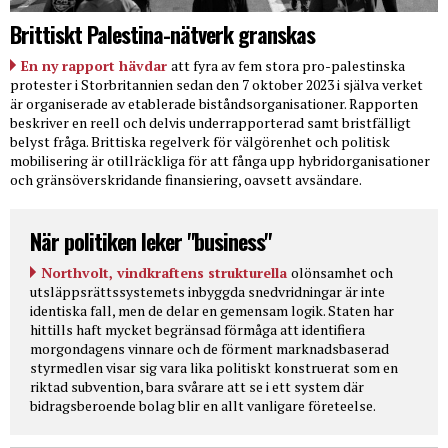
Brittiskt Palestina-nätverk granskas
En ny rapport hävdar
att fyra av fem stora pro-palestinska
protester i Storbritannien sedan den 7 oktober 2023 i själva verket
är organiserade av etablerade biståndsorganisationer. Rapporten
beskriver en reell och delvis underrapporterad samt bristfälligt
belyst fråga. Brittiska regelverk för välgörenhet och politisk
mobilisering är otillräckliga för att fånga upp hybridorganisationer
och gränsöverskridande finansiering, oavsett avsändare.
När politiken leker "business"
Northvolt, vindkraftens strukturella
olönsamhet och
utsläppsrättssystemets inbyggda snedvridningar är inte
identiska fall, men de delar en gemensam logik. Staten har
hittills haft mycket begränsad förmåga att identifiera
morgondagens vinnare och de förment marknadsbaserad
styrmedlen visar sig vara lika politiskt konstruerat som en
riktad subvention, bara svårare att se i ett system där
bidragsberoende bolag blir en allt vanligare företeelse.