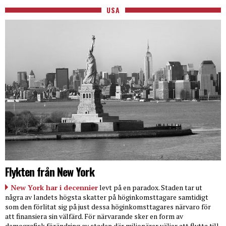
USA
Flykten från New York
New York har i decennier
levt på en paradox. Staden tar ut
några av landets högsta skatter på höginkomsttagare samtidigt
som den förlitat sig på just dessa höginkomsttagares närvaro för
att finansiera sin välfärd. För närvarande sker en form av
demografisk förändring av staden där miljonärer väljer att flytta till