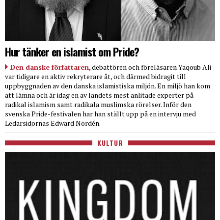
Hur tänker en islamist om Pride?
Den danske författaren
, debattören och föreläsaren Yaqoub Ali
var tidigare en aktiv rekryterare åt, och därmed bidragit till
uppbyggnaden av den danska islamistiska miljön. En miljö han kom
att lämna och är idag en av landets mest anlitade experter på
radikal islamism samt radikala muslimska rörelser. Inför den
svenska Pride-festivalen har han ställt upp på en intervju med
Ledarsidornas Edward Nordén.
KULTUR