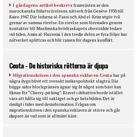
I gårdagens artikel beskrevs
framväxten av den
marockanska frihetsrörelsens nätverk från Genève 1930 till
Kairo 1947. Där ledarna al-Fassi och Abd el-Krim utgör två
grenar av samma rörelse. En rörelse som förenades genom
kontakter till Muslimska brödraskapets obestridde ledare
vid tiden, Amin al-Husseini. I den tredje delen av fyra följer hur
nätverket splittras och blir ramen för dagens konflikt.
Ceuta - De historiska rötterna är djupa
Migrationskrisen i den spanska exklaven Ceuta
har på
några dygn blivit ett svenskt inrikespolitiskt slagträ. Där
bägge sidor blockgränsen ägnar sig åt något som bäst kan
liknas för “Cherry-picking”. Kravet i debatten borde istället
vara att hålla sig till sakläget och ge hela bilden. Det är
rimligt i tider med desinformation. Frågan om
migrationskrisen i den spanska exklaven är större och går
djupare än vad som är allmänt känt.