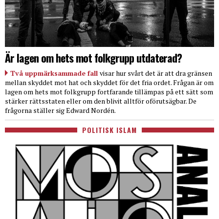
Är lagen om hets mot folkgrupp utdaterad?
Två uppmärksammade fall
visar hur svårt det är att dra gränsen
mellan skyddet mot hat och skyddet för det fria ordet. Frågan är om
lagen om hets mot folkgrupp fortfarande tillämpas på ett sätt som
stärker rättsstaten eller om den blivit alltför oförutsägbar. De
frågorna ställer sig Edward Nordén.
POLITISK ISLAM