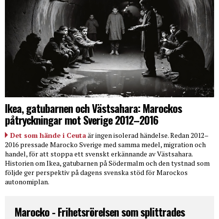
Ikea, gatubarnen och Västsahara: Marockos
påtryckningar mot Sverige 2012–2016
Det som hände i Ceuta
är ingen isolerad händelse. Redan 2012–
2016 pressade Marocko Sverige med samma medel, migration och
handel, för att stoppa ett svenskt erkännande av Västsahara.
Historien om Ikea, gatubarnen på Södermalm och den tystnad som
följde ger perspektiv på dagens svenska stöd för Marockos
autonomiplan.
Marocko - Frihetsrörelsen som splittrades