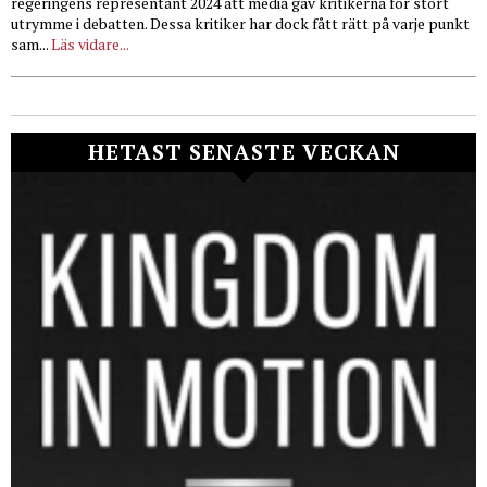
regeringens representant 2024 att media gav kritikerna för stort
utrymme i debatten. Dessa kritiker har dock fått rätt på varje punkt
sam...
Läs vidare...
HETAST SENASTE VECKAN