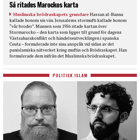
Så ritades Marockos karta
Muslimska brödraskapets grundare
Hassan al-Banna
kallade honom sin vän. Jerusalems stormufti kallade honom
“vår broder”. Mannen som 1956 ritade kartan över
Stormarocko – den karta som ligger till grund för dagens
Västsaharakonflikt och händelseutvecklingen i spanska
Ceuta – formulerade inte sina anspråk vid sidan av det
panislamiska nätverket kring muftin och Brödraskapet. Han
formulerade dem inifrån det Muslimska brödraskapet.
POLITISK ISLAM