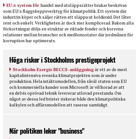
EU:s system för
handel med utsläppsrätter brukar beskrivas
som EU:s flaggskeppsverktyg för klimatpolitik. Ett system där
industrin köper och säljer rätten att släppa ut koldioxid. Det låter
rent och enkelt. Verkligheten är dock mer komplicerad. Bakom alla
förkortningar döljs en struktur av riktade fonder och korsvisa
relationer mellan branscher och medlemsstater där jordmånen för
korruption har optimerats.
Höga risker i Stockholms prestigeprojekt
Stockholm Exergis BECCS-anläggning
är ett av de mest
kapitalintensiva svenska klimatprojekten som är under
produktion. Hela intäktsmodellen, från såväl staten som EU
och kommersiella kunder som Microsoft är villkorad av att
en delvis oprövad teknik levererar utlovad prestanda. Om
något av dessa led brister riskerar både den klimatpolitiska
kalkylen och affärsmodellen att raseras samtidigt.
När politiken leker "business"