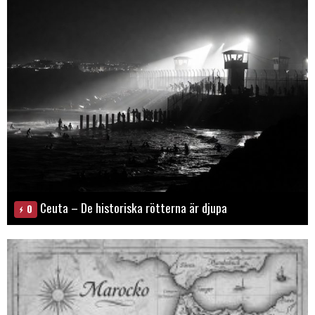
Ceuta – De historiska rötterna är djupa
0