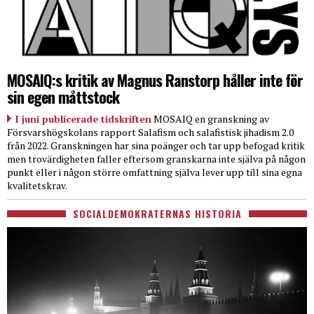
MOSAIQ:s kritik av Magnus Ranstorp håller inte för
sin egen måttstock
I juni publicerade tidskriften
MOSAIQ en granskning av
Försvarshögskolans rapport Salafism och salafistisk jihadism 2.0
från 2022. Granskningen har sina poänger och tar upp befogad kritik
men trovärdigheten faller eftersom granskarna inte själva på någon
punkt eller i någon större omfattning själva lever upp till sina egna
kvalitetskrav.
SOCIALDEMOKRATERNAS HISTORIA