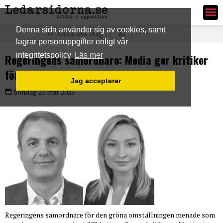
Ledarsidorna.se
Denna sida använder sig av cookies, samt
Tipsa oss idag
lagrar personuppgifter enligt vår
integritetspolicy
Läs mer
Regeringens samordnare: Media ger kritiker
för mycket utrymme
Jag accepterar
Söndag 23 mar 2025
Regeringens samordnare för den gröna omställningen menade som