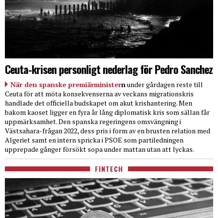
Ceuta-krisen personligt nederlag för Pedro Sanchez
När den spanske premiärminister
n
under gårdagen reste till
Ceuta för att möta konsekvenserna av veckans migrationskris
handlade det officiella budskapet om akut krishantering. Men
bakom kaoset ligger en fyra år lång diplomatisk kris som sällan får
uppmärksamhet. Den spanska regeringens omsvängning i
Västsahara-frågan 2022, dess pris i form av en brusten relation med
Algeriet samt en intern spricka i PSOE som partiledningen
upprepade gånger försökt sopa under mattan utan att lyckas.
FINTECH