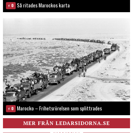
Så ritades Marockos karta
0
Marocko – Frihetsrörelsen som splittrades
0
MER FRÅN LEDARSIDORNA.SE