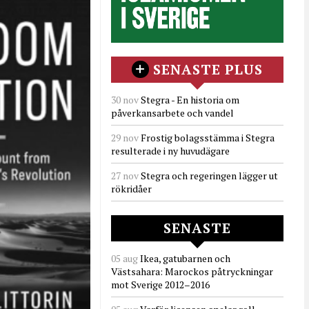
SENASTE PLUS
30 nov
Stegra - En historia om
påverkansarbete och vandel
29 nov
Frostig bolagsstämma i Stegra
resulterade i ny huvudägare
27 nov
Stegra och regeringen lägger ut
rökridåer
SENASTE
05 aug
Ikea, gatubarnen och
Västsahara: Marockos påtryckningar
mot Sverige 2012–2016