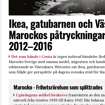
Ikea, gatubarnen och Vä
Marockos påtryckningar
2012–2016
Det som hände i Ceuta
är ingen isolerad händelse. R
Marocko Sverige med samma medel, migration och handel
erkännande av Västsahara. Historien om Ikea, gatubarn
som följde ger perspektiv på dagens svenska stöd för 
Marocko - Frihetsrörelsen som splittrades
I gårdagens artikel beskrevs
framväxten av den ma
nätverk från Genève 1930 till Kairo 1947. Där ledarna