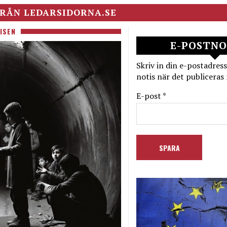
RÅN LEDARSIDORNA.SE
ISEN
E-POSTNO
Skriv in din e-postadress
notis när det publiceras 
E-post *