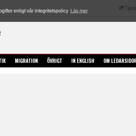
Tipsa
fter enligt vår integritetspolicy
Läs mer
Ledarsidorna.se
TIK
MIGRATION
ÖVRIGT
IN ENGLISH
OM LEDARSIDO