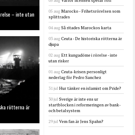
05 aug
Varför licensen spelar roll
05 aug
Marocko - Frihetsrörelsen som
relse – inte utan
splittrades
04 aug
Så ritades Marockos karta
03 aug
Ceuta - De historiska rötterna är
djupa
02 aug
Ett kungadöme i rörelse - inte
utan risker
01 aug
Ceuta-krisen personligt
nederlag för Pedro Sanchez
31 jul
Hur tänker en islamist om Pride?
30 jul
Sverige är inte ens ur
startblocken i reformeringen av bank-
ska rötterna är
och betalsystem
29 jul
Vem fan är Jens Spahn?