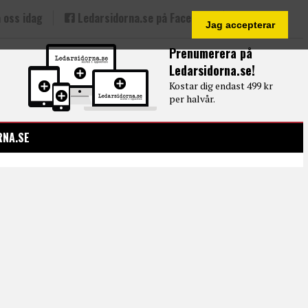
 oss idag
Ledarsidorna.se på Facebook
Jag accepterar
Prenumerera på
Ledarsidorna.se!
Kostar dig endast 499 kr
per halvår.
RNA.SE