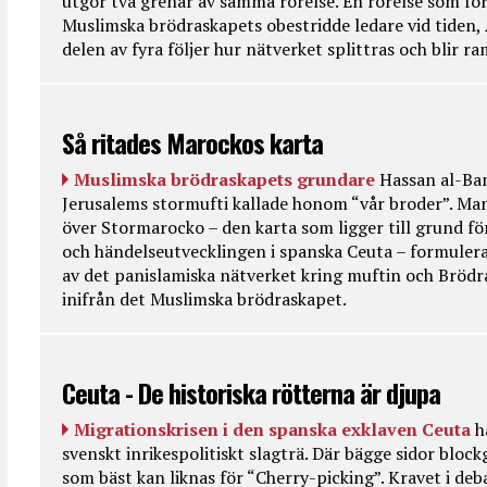
utgör två grenar av samma rörelse. En rörelse som fö
Muslimska brödraskapets obestridde ledare vid tiden, 
delen av fyra följer hur nätverket splittras och blir r
Så ritades Marockos karta
Muslimska brödraskapets grundare
Hassan al-Ban
Jerusalems stormufti kallade honom “vår broder”. Ma
över Stormarocko – den karta som ligger till grund fö
och händelseutvecklingen i spanska Ceuta – formulera
av det panislamiska nätverket kring muftin och Bröd
inifrån det Muslimska brödraskapet.
Ceuta - De historiska rötterna är djupa
Migrationskrisen i den spanska exklaven Ceuta
h
svenskt inrikespolitiskt slagträ. Där bägge sidor bloc
som bäst kan liknas för “Cherry-picking”. Kravet i deba