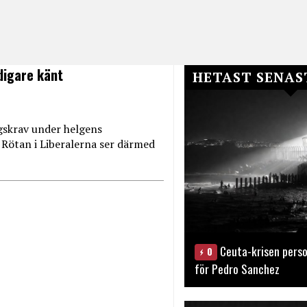
idigare känt
HETAST SENAS
gskrav under helgens
 Rötan i Liberalerna ser därmed
Ceuta-krisen perso
0
för Pedro Sanchez