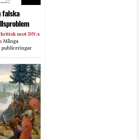
 falska
llsproblem
kritisk mot DN:s
in
Många
 publiceringar