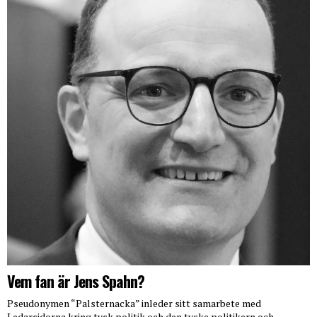
Vem fan är Jens Spahn?
Pseudonymen “Palsternacka” inleder sitt samarbete med
Ledarsidorna kring tysk politik och den tyske politikern och