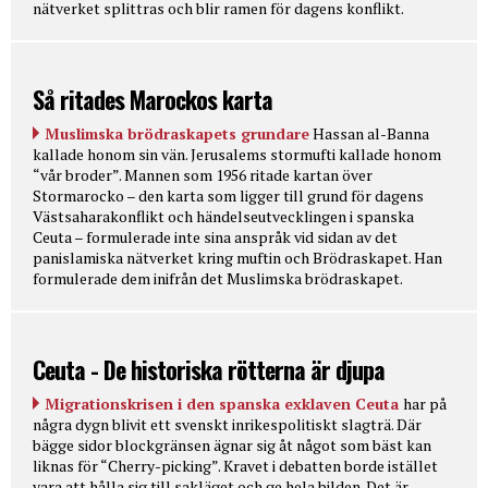
nätverket splittras och blir ramen för dagens konflikt.
Så ritades Marockos karta
Muslimska brödraskapets grundare
Hassan al-Banna
kallade honom sin vän. Jerusalems stormufti kallade honom
“vår broder”. Mannen som 1956 ritade kartan över
Stormarocko – den karta som ligger till grund för dagens
Västsaharakonflikt och händelseutvecklingen i spanska
Ceuta – formulerade inte sina anspråk vid sidan av det
panislamiska nätverket kring muftin och Brödraskapet. Han
formulerade dem inifrån det Muslimska brödraskapet.
Ceuta - De historiska rötterna är djupa
Migrationskrisen i den spanska exklaven Ceuta
har på
några dygn blivit ett svenskt inrikespolitiskt slagträ. Där
bägge sidor blockgränsen ägnar sig åt något som bäst kan
liknas för “Cherry-picking”. Kravet i debatten borde istället
vara att hålla sig till sakläget och ge hela bilden. Det är