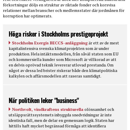
förkortningar döljs en struktur av riktade fonder och korsvisa
relationer mellan branscher och medlemsstater där jordmånen för
korruption har optimerats.
Höga risker i Stockholms prestigeprojekt
Stockholm Exergis BECCS-anläggning
är ett av de mest
kapitalintensiva svenska klimatprojekten som är under
produktion. Hela intäktsmodellen, från såväl staten som EU
och kommersiella kunder som Microsoft är villkorad av att
en delvis oprövad teknik levererar utlovad prestanda. Om
något av dessa led brister riskerar både den klimatpolitiska
kalkylen och affärsmodellen att raseras samtidigt.
När politiken leker "business"
Northvolt, vindkraftens strukturella
olönsamhet och
utsläppsrättssystemets inbyggda snedvridningar är inte
identiska fall, men de delar en gemensam logik. Staten har
hittills haft mycket begränsad förmåga att identifiera