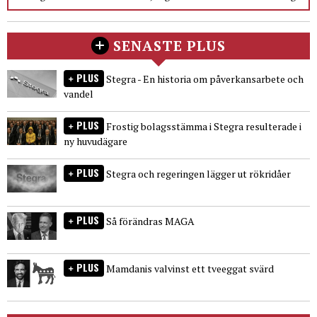
SENASTE PLUS
PLUS
Stegra - En historia om påverkansarbete och
vandel
PLUS
Frostig bolagsstämma i Stegra resulterade i
ny huvudägare
PLUS
Stegra och regeringen lägger ut rökridåer
PLUS
Så förändras MAGA
PLUS
Mamdanis valvinst ett tveeggat svärd