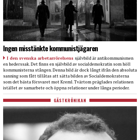
Ingen misstänkte kommunistjägaren
I den svenska arbetarrörelsens
självbild är antikommunismen
en hederssak. Det finns en självbild av socialdemokratin som höll
kommunisterna stången. Denna bild är dock långt ifrån den absoluta
sanning som fått tillåtas att sätta bilden av Socialdemokraterna
som det bästa försvaret mot Kreml. Tvärtom präglades relationen
istället av samarbete och öppna relationer under långa perioder.
GÄSTKRÖNIKAN