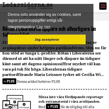
Ledarsidorna.se
Denna sida använder sig av cookies, samt
Tipsa oss idag
lagrar personuppgifter enligt vår
Rötan i Liberalerna djupare och allvarligare än
integritetspolicy
Läs mer
tidigare känt
Jag accepterar
EU-parlamentariker Cecilia Wikström (L) hotas av
avgångskrav under helgens partikonferens. Men nu får
hon stöd av tunga L-profiler. Rötan i Liberalerna ser
därmed ut att ha nått längre och djupare än tidigare
känt samt att dagens opinionssiffror mycket väl kan
vara på tok för höga. Liberalernas tidigare
partiordförande Maria Leissner tycker att Cecilia Wi...
PLUS
Denna artikel behöver PLUS
Missa inte våra fördjupande reportage
och extramaterial i våra avslöjanden.
PLUS
Med
får du tillgång till alla