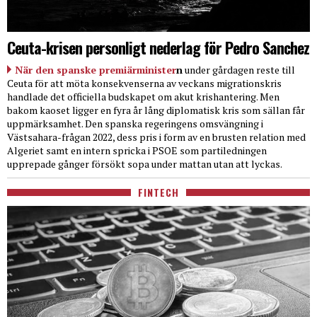
Ceuta-krisen personligt nederlag för Pedro Sanchez
När den spanske premiärminister
n
under gårdagen reste till
Ceuta för att möta konsekvenserna av veckans migrationskris
handlade det officiella budskapet om akut krishantering. Men
bakom kaoset ligger en fyra år lång diplomatisk kris som sällan får
uppmärksamhet. Den spanska regeringens omsvängning i
Västsahara-frågan 2022, dess pris i form av en brusten relation med
Algeriet samt en intern spricka i PSOE som partiledningen
upprepade gånger försökt sopa under mattan utan att lyckas.
FINTECH