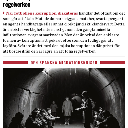
regelverken
När fotbollens korruption diskuteras
handlar det oftast om det
som går att åtala. Mutade domare, riggade matcher, svarta pengar i
en agents handbagage eller annat direkt juridiskt klandervärt. Detta
är en bister verklighet inte minst genom den gängkriminella
infiltrationen av agentmarknaden. Men det är också den enklaste
formen av korruption att peka ut eftersom den tydligt går att
lagföra. Svårare är det med den mjuka korruptionen där priset för
att bortse ifrån den är lägre än att följa regelverken.
DEN SPANSKA MIGRATIONSKRISEN