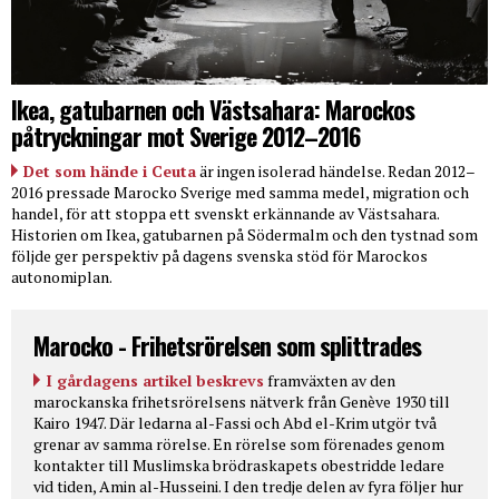
Ikea, gatubarnen och Västsahara: Marockos
påtryckningar mot Sverige 2012–2016
Det som hände i Ceuta
är ingen isolerad händelse. Redan 2012–
2016 pressade Marocko Sverige med samma medel, migration och
handel, för att stoppa ett svenskt erkännande av Västsahara.
Historien om Ikea, gatubarnen på Södermalm och den tystnad som
följde ger perspektiv på dagens svenska stöd för Marockos
autonomiplan.
Marocko - Frihetsrörelsen som splittrades
I gårdagens artikel beskrevs
framväxten av den
marockanska frihetsrörelsens nätverk från Genève 1930 till
Kairo 1947. Där ledarna al-Fassi och Abd el-Krim utgör två
grenar av samma rörelse. En rörelse som förenades genom
kontakter till Muslimska brödraskapets obestridde ledare
vid tiden, Amin al-Husseini. I den tredje delen av fyra följer hur