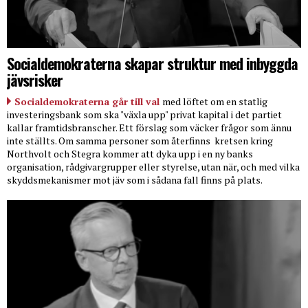
Socialdemokraterna skapar struktur med inbyggda
jävsrisker
Socialdemokraterna går till val
med löftet om en statlig
investeringsbank som ska "växla upp" privat kapital i det partiet
kallar framtidsbranscher. Ett förslag som väcker frågor som ännu
inte ställts. Om samma personer som återfinns
kretsen kring
Northvolt och Stegra kommer att dyka upp i en ny banks
organisation, rådgivargrupper eller styrelse, utan när, och med vilka
skyddsmekanismer mot jäv som i sådana fall finns på plats.