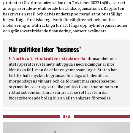
protester i Storbritannien sedan den 7 oktober 2023 i själva verket
är organiserade av etablerade biståndsorganisationer. Rapporten
beskriver en reell och delvis underrapporterad samt bristfälligt
belyst fråga. Brittiska regelverk för välgörenhet och politisk
mobilisering är otillräckliga för att fånga upp hybridorganisationer
och gränsöverskridande finansiering, oavsett avsändare.
När politiken leker "business"
Northvolt, vindkraftens strukturella
olönsamhet och
utsläppsrättssystemets inbyggda snedvridningar är inte
identiska fall, men de delar en gemensam logik. Staten har
hittills haft mycket begränsad förmåga att identifiera
morgondagens vinnare och de förment marknadsbaserad
styrmedlen visar sig vara lika politiskt konstruerat som en
riktad subvention, bara svårare att se i ett system där
bidragsberoende bolag blir en allt vanligare företeelse.
USA