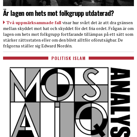
Är lagen om hets mot folkgrupp utdaterad?
Två uppmärksammade fall
visar hur svårt det är att dra gränsen
mellan skyddet mot hat och skyddet för det fria ordet. Frågan är om
lagen om hets mot folkgrupp fortfarande tillämpas på ett sätt som
stärker rättsstaten eller om den blivit alltför oförutsägbar. De
frågorna ställer sig Edward Nordén.
POLITISK ISLAM