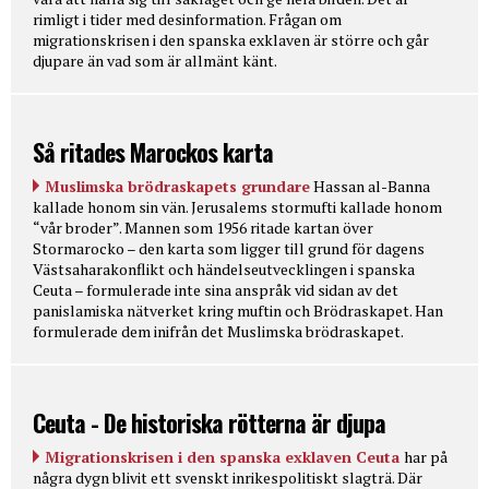
rimligt i tider med desinformation. Frågan om
migrationskrisen i den spanska exklaven är större och går
djupare än vad som är allmänt känt.
Så ritades Marockos karta
Muslimska brödraskapets grundare
Hassan al-Banna
kallade honom sin vän. Jerusalems stormufti kallade honom
“vår broder”. Mannen som 1956 ritade kartan över
Stormarocko – den karta som ligger till grund för dagens
Västsaharakonflikt och händelseutvecklingen i spanska
Ceuta – formulerade inte sina anspråk vid sidan av det
panislamiska nätverket kring muftin och Brödraskapet. Han
formulerade dem inifrån det Muslimska brödraskapet.
Ceuta - De historiska rötterna är djupa
Migrationskrisen i den spanska exklaven Ceuta
har på
några dygn blivit ett svenskt inrikespolitiskt slagträ. Där