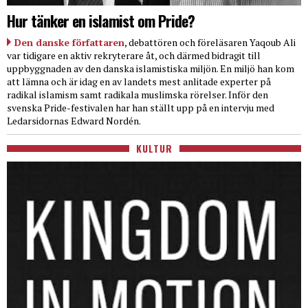
Hur tänker en islamist om Pride?
Den danske författaren
, debattören och föreläsaren Yaqoub Ali
var tidigare en aktiv rekryterare åt, och därmed bidragit till
uppbyggnaden av den danska islamistiska miljön. En miljö han kom
att lämna och är idag en av landets mest anlitade experter på
radikal islamism samt radikala muslimska rörelser. Inför den
svenska Pride-festivalen har han ställt upp på en intervju med
Ledarsidornas Edward Nordén.
KULTUR