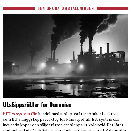
DEN GRÖNA OMSTÄLLNINGEN
Utsläppsrätter for Dummies
EU:s system för
handel med utsläppsrätter brukar beskrivas
som EU:s flaggskeppsverktyg för klimatpolitik. Ett system där
industrin köper och säljer rätten att släppa ut koldioxid. Det låter
rent och enkelt. Verkligheten är dock mer komplicerad. Bakom alla