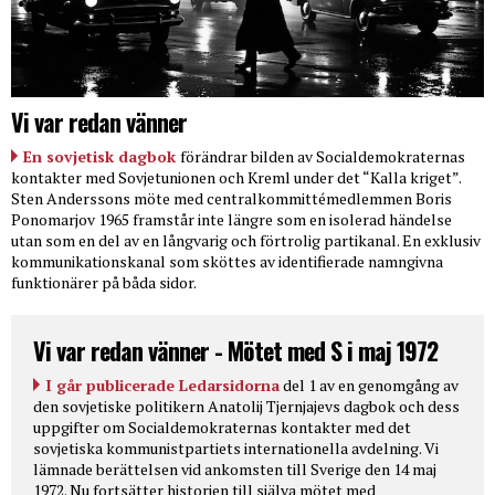
Vi var redan vänner
En sovjetisk dagbok
förändrar bilden av Socialdemokraternas
kontakter med Sovjetunionen och Kreml under det “Kalla kriget”.
Sten Anderssons möte med centralkommittémedlemmen Boris
Ponomarjov 1965 framstår inte längre som en isolerad händelse
utan som en del av en långvarig och förtrolig partikanal. En exklusiv
kommunikationskanal som sköttes av identifierade namngivna
funktionärer på båda sidor.
Vi var redan vänner - Mötet med S i maj 1972
I går publicerade Ledarsidorna
del 1 av en genomgång av
den sovjetiske politikern Anatolij Tjernjajevs dagbok och dess
uppgifter om Socialdemokraternas kontakter med det
sovjetiska kommunistpartiets internationella avdelning. Vi
lämnade berättelsen vid ankomsten till Sverige den 14 maj
1972. Nu fortsätter historien till själva mötet med