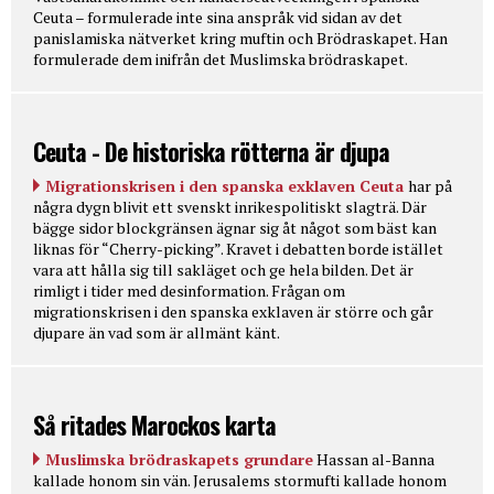
Ceuta – formulerade inte sina anspråk vid sidan av det
panislamiska nätverket kring muftin och Brödraskapet. Han
formulerade dem inifrån det Muslimska brödraskapet.
Ceuta - De historiska rötterna är djupa
Migrationskrisen i den spanska exklaven Ceuta
har på
några dygn blivit ett svenskt inrikespolitiskt slagträ. Där
bägge sidor blockgränsen ägnar sig åt något som bäst kan
liknas för “Cherry-picking”. Kravet i debatten borde istället
vara att hålla sig till sakläget och ge hela bilden. Det är
rimligt i tider med desinformation. Frågan om
migrationskrisen i den spanska exklaven är större och går
djupare än vad som är allmänt känt.
Så ritades Marockos karta
Muslimska brödraskapets grundare
Hassan al-Banna
kallade honom sin vän. Jerusalems stormufti kallade honom