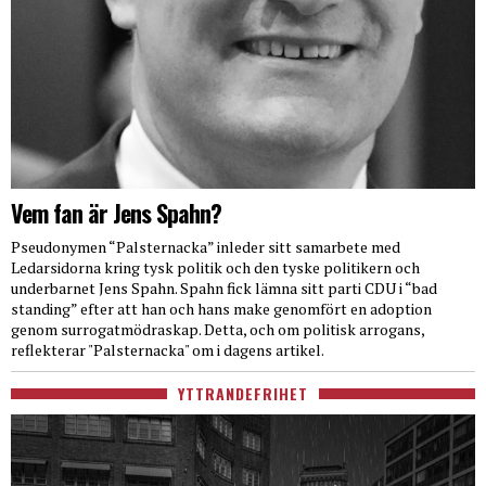
Vem fan är Jens Spahn?
Pseudonymen “Palsternacka” inleder sitt samarbete med
Ledarsidorna kring tysk politik och den tyske politikern och
underbarnet Jens Spahn. Spahn fick lämna sitt parti CDU i “bad
standing” efter att han och hans make genomfört en adoption
genom surrogatmödraskap. Detta, och om politisk arrogans,
reflekterar "Palsternacka" om i dagens artikel.
YTTRANDEFRIHET