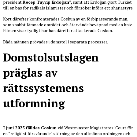
president
Recep Tayyip Erdoğan
”, samt att Erdoğan gjort Turkiet
till en bas för radikala islamister och försöker införa ett shariastyre.
Kort därefter konfronterades Coskun av en förbipasserande man,
som snabbt lämnade området och återvände beväpnad med en kniv.
Filmen visar tydligt hur han därefter attackerade Coskun.
Båda männen prövades i domstol i separata processer.
Domstolsutslagen
präglas av
rättssystemens
utformning
I juni 2025 fälldes Coskun
vid Westminster Magistrates’ Court för
en ”religiöst försvårande” störning av den allmänna ordningen och