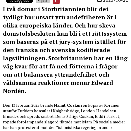
E-post
I två domar i Storbritannien blir det
tydligt hur utsatt yttrandefriheten är i
olika europeiska länder. Och hur skeva
domstolsbesluten kan bli i ett rättssystem
som baseras på ett jury-system istället för
den franska och svenska kodifierade
lagstiftningen. Storbritannien har en lång
väg kvar för att få ned fötterna i frågor
om att balansera yttrandefrihet och
våldsamma reaktioner menar Edward
Nordén.
Den 13 februari 2025 brände
Hamit Coskun
en kopia av Koranen
utanför Turkiets konsulat i Knightsbridge, London. Händelsen
filmades och spreds snabbt. Den 50-årige Coskun, född i Turkiet,
ropade förolämpande slagord riktade mot islam. På sociala medier
har han protesterat mot den “islamistiska regeringen under