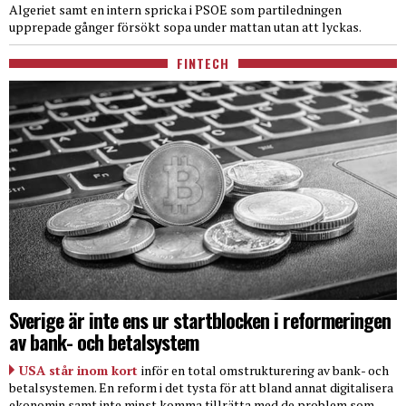
Algeriet samt en intern spricka i PSOE som partiledningen
upprepade gånger försökt sopa under mattan utan att lyckas.
FINTECH
Sverige är inte ens ur startblocken i reformeringen
av bank- och betalsystem
USA står inom kort
inför en total omstrukturering av bank- och
betalsystemen. En reform i det tysta för att bland annat digitalisera
ekonomin samt inte minst komma tillrätta med de problem som