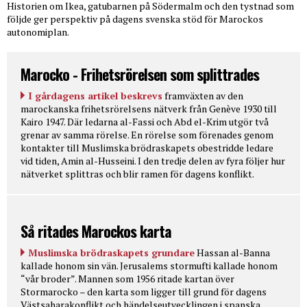
Historien om Ikea, gatubarnen på Södermalm och den tystnad som
följde ger perspektiv på dagens svenska stöd för Marockos
autonomiplan.
Marocko - Frihetsrörelsen som splittrades
I gårdagens artikel beskrevs
framväxten av den
marockanska frihetsrörelsens nätverk från Genève 1930 till
Kairo 1947. Där ledarna al-Fassi och Abd el-Krim utgör två
grenar av samma rörelse. En rörelse som förenades genom
kontakter till Muslimska brödraskapets obestridde ledare
vid tiden, Amin al-Husseini. I den tredje delen av fyra följer hur
nätverket splittras och blir ramen för dagens konflikt.
Så ritades Marockos karta
Muslimska brödraskapets grundare
Hassan al-Banna
kallade honom sin vän. Jerusalems stormufti kallade honom
“vår broder”. Mannen som 1956 ritade kartan över
Stormarocko – den karta som ligger till grund för dagens
Västsaharakonflikt och händelseutvecklingen i spanska