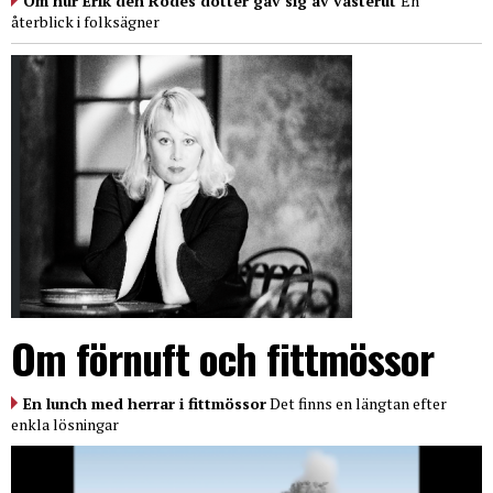
Om hur Erik den Rödes dotter gav sig av västerut
En
återblick i folksägner
Om förnuft och fittmössor
En lunch med herrar i fittmössor
Det finns en längtan efter
enkla lösningar