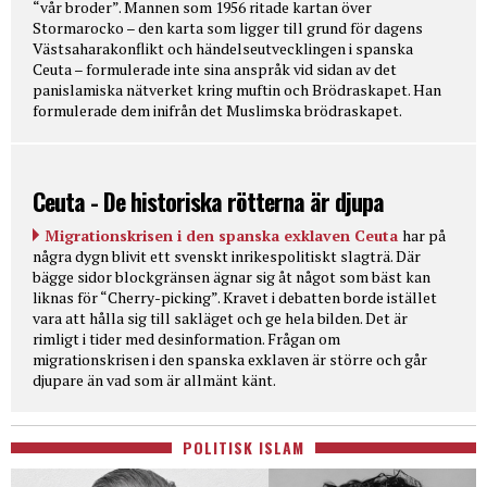
“vår broder”. Mannen som 1956 ritade kartan över
Stormarocko – den karta som ligger till grund för dagens
Västsaharakonflikt och händelseutvecklingen i spanska
Ceuta – formulerade inte sina anspråk vid sidan av det
panislamiska nätverket kring muftin och Brödraskapet. Han
formulerade dem inifrån det Muslimska brödraskapet.
Ceuta - De historiska rötterna är djupa
Migrationskrisen i den spanska exklaven Ceuta
har på
några dygn blivit ett svenskt inrikespolitiskt slagträ. Där
bägge sidor blockgränsen ägnar sig åt något som bäst kan
liknas för “Cherry-picking”. Kravet i debatten borde istället
vara att hålla sig till sakläget och ge hela bilden. Det är
rimligt i tider med desinformation. Frågan om
migrationskrisen i den spanska exklaven är större och går
djupare än vad som är allmänt känt.
POLITISK ISLAM