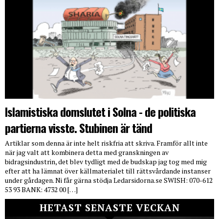
Islamistiska domslutet i Solna - de politiska
partierna visste. Stubinen är tänd
Artiklar som denna är inte helt riskfria att skriva. Framför allt inte
när jag valt att kombinera detta med granskningen av
bidragsindustrin, det blev tydligt med de budskap jag tog med mig
efter att ha lämnat över källmaterialet till rättsvårdande instanser
under gårdagen. Ni får gärna stödja Ledarsidorna.se SWISH: 070-612
53 93 BANK: 4732 00 […]
HETAST SENASTE VECKAN