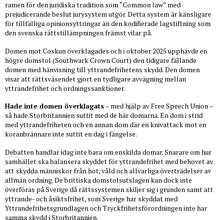
ramen för den juridiska tradition som “Common law” med
prejudicerande beslut jurysystem utgör. Detta system är känsligare
för tillfälliga opinionsyttringar än den kodifierade lagstiftning som
den svenska rättstillämpningen främst vilar på.
Domen mot Coskun överklagades och i oktober 2025 upphävde en
högre domstol (Southwark Crown Court) den tidigare fällande
domen med hänvisning till yttrandefrihetens skydd. Den domen
visar att rättsväsendet gjort en tydligare avvägning mellan
yttrandefrihet och ordningssanktioner.
Hade inte domen överklagats
– med hjälp av Free Speech Union –
så hade Storbritannien suttit med de här domarna. En dom i strid
med yttrandefriheten och en annan dom där en knivattack mot en
koranbrännare inte suttit en dag i fängelse.
Debatten handlar idag inte bara om enskilda domar. Snarare om hur
samhället ska balansera skyddet för yttrandefrihet med behovet av
att skydda människor från hot, våld och allvarliga överträdelser av
allmän ordning. De brittiska domstolsutslagen kan dock inte
överföras på Sverige då rättssystemen skiljer sig i grunden samt att
yttrande- och åsiktsfrihet, som Sverige har skyddat med
Yttrandefrihetsgrundlagen och Tryckfrihetsförordningen inte har
samma skydd i Storbritannien.