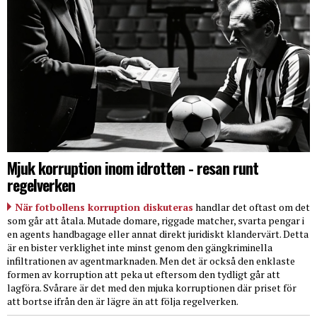
Mjuk korruption inom idrotten - resan runt
regelverken
När fotbollens korruption diskuteras
handlar det oftast om det
som går att åtala. Mutade domare, riggade matcher, svarta pengar i
en agents handbagage eller annat direkt juridiskt klandervärt. Detta
är en bister verklighet inte minst genom den gängkriminella
infiltrationen av agentmarknaden. Men det är också den enklaste
formen av korruption att peka ut eftersom den tydligt går att
lagföra. Svårare är det med den mjuka korruptionen där priset för
att bortse ifrån den är lägre än att följa regelverken.