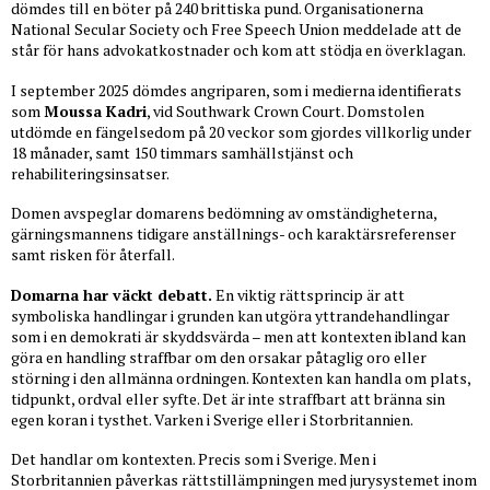
dömdes till en böter på 240 brittiska pund. Organisationerna
National Secular Society och Free Speech Union meddelade att de
står för hans advokatkostnader och kom att stödja en överklagan.
I september 2025 dömdes angriparen, som i medierna identifierats
som
Moussa Kadri
, vid Southwark Crown Court. Domstolen
utdömde en fängelsedom på 20 veckor som gjordes villkorlig under
18 månader, samt 150 timmars samhällstjänst och
rehabiliteringsinsatser.
Domen avspeglar domarens bedömning av omständigheterna,
gärningsmannens tidigare anställnings- och karaktärsreferenser
samt risken för återfall.
Domarna har väckt debatt.
En viktig rättsprincip är att
symboliska handlingar i grunden kan utgöra yttrandehandlingar
som i en demokrati är skyddsvärda – men att kontexten ibland kan
göra en handling straffbar om den orsakar påtaglig oro eller
störning i den allmänna ordningen. Kontexten kan handla om plats,
tidpunkt, ordval eller syfte. Det är inte straffbart att bränna sin
egen koran i tysthet. Varken i Sverige eller i Storbritannien.
Det handlar om kontexten. Precis som i Sverige. Men i
Storbritannien påverkas rättstillämpningen med jurysystemet inom