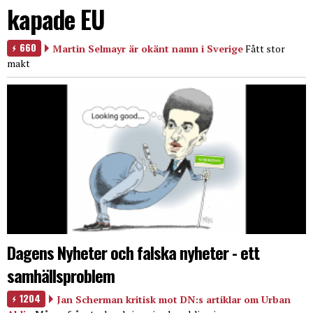
kapade EU
660
Martin Selmayr är okänt namn i Sverige
Fått stor
makt
Dagens Nyheter och falska nyheter - ett
samhällsproblem
1204
Jan Scherman kritisk mot DN:s artiklar om Urban