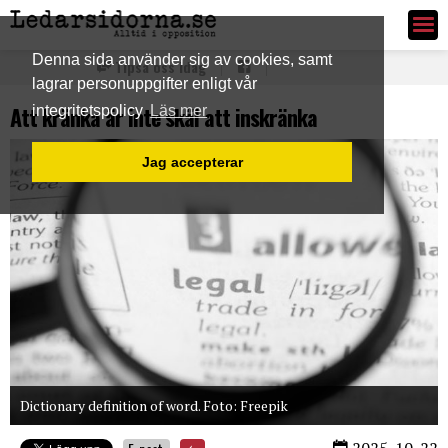
Ledarsidorna.se
Denna sida använder sig av cookies, samt
Tipsa oss idag
lagrar personuppgifter enligt vår
Att kränka är inte skäl att inskränka
integritetspolicy
Läs mer
Jag accepterar
Dictionary definition of word. Foto: Freepik
2025-10-22