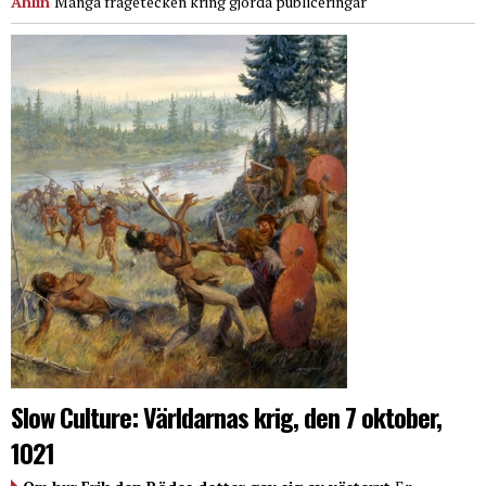
Ahlin
Många frågetecken kring gjorda publiceringar
Slow Culture: Världarnas krig, den 7 oktober,
1021