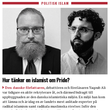
POLITISK ISLAM
Hur tänker en islamist om Pride?
Den danske författaren
, debattören och föreläsaren Yaqoub Ali
var tidigare en aktiv rekryterare åt, och därmed bidragit till
uppbyggnaden av den danska islamistiska miljön. En miljö han kom
att lämna och är idag en av landets mest anlitade experter på
radikal islamism samt radikala muslimska rörelser. Inför den