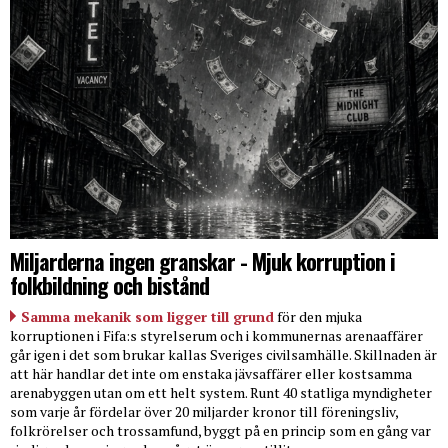
Miljarderna ingen granskar - Mjuk korruption i
folkbildning och bistånd
Samma mekanik som ligger till grund
för den mjuka
korruptionen i Fifa:s styrelserum och i kommunernas arenaaffärer
går igen i det som brukar kallas Sveriges civilsamhälle. Skillnaden är
att här handlar det inte om enstaka jävsaffärer eller kostsamma
arenabyggen utan om ett helt system. Runt 40 statliga myndigheter
som varje år fördelar över 20 miljarder kronor till föreningsliv,
folkrörelser och trossamfund, byggt på en princip som en gång var