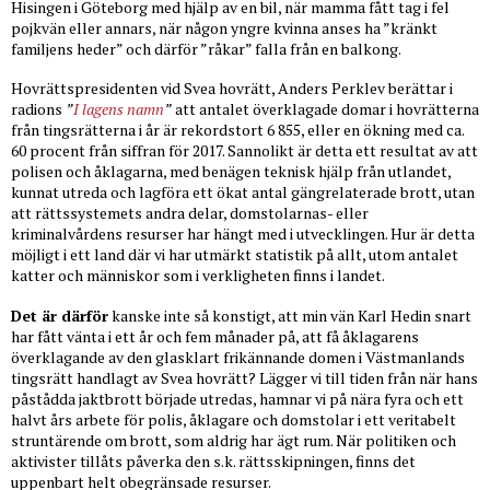
Hisingen i Göteborg med hjälp av en bil, när mamma fått tag i fel
pojkvän eller annars, när någon yngre kvinna anses ha ”kränkt
familjens heder” och därför ”råkar” falla från en balkong.
Hovrättspresidenten vid Svea hovrätt, Anders Perklev berättar i
radions
”
I lagens namn
”
att antalet överklagade domar i hovrätterna
från tingsrätterna i år är rekordstort 6 855, eller en ökning med ca.
60 procent från siffran för 2017. Sannolikt är detta ett resultat av att
polisen och åklagarna, med benägen teknisk hjälp från utlandet,
kunnat utreda och lagföra ett ökat antal gängrelaterade brott, utan
att rättssystemets andra delar, domstolarnas- eller
kriminalvårdens resurser har hängt med i utvecklingen. Hur är detta
möjligt i ett land där vi har utmärkt statistik på allt, utom antalet
katter och människor som i verkligheten finns i landet.
Det är därför
kanske inte så konstigt, att min vän Karl Hedin snart
har fått vänta i ett år och fem månader på, att få åklagarens
överklagande av den glasklart frikännande domen i Västmanlands
tingsrätt handlagt av Svea hovrätt? Lägger vi till tiden från när hans
påstådda jaktbrott började utredas, hamnar vi på nära fyra och ett
halvt års arbete för polis, åklagare och domstolar i ett veritabelt
struntärende om brott, som aldrig har ägt rum. När politiken och
aktivister tillåts påverka den s.k. rättsskipningen, finns det
uppenbart helt obegränsade resurser.