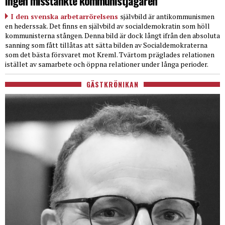
Ingen misstänkte kommunistjägaren
I den svenska arbetarrörelsens
självbild är antikommunismen
en hederssak. Det finns en självbild av socialdemokratin som höll
kommunisterna stången. Denna bild är dock långt ifrån den absoluta
sanning som fått tillåtas att sätta bilden av Socialdemokraterna
som det bästa försvaret mot Kreml. Tvärtom präglades relationen
istället av samarbete och öppna relationer under långa perioder.
GÄSTKRÖNIKAN