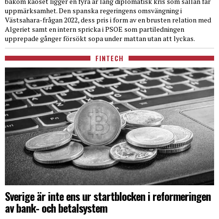
bakom kaoset ligger en fyra år lång diplomatisk kris som sällan får
uppmärksamhet. Den spanska regeringens omsvängning i
Västsahara-frågan 2022, dess pris i form av en brusten relation med
Algeriet samt en intern spricka i PSOE som partiledningen
upprepade gånger försökt sopa under mattan utan att lyckas.
FINTECH
Sverige är inte ens ur startblocken i reformeringen
av bank- och betalsystem