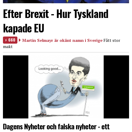
Efter Brexit - Hur Tyskland
kapade EU
660
Martin Selmayr är okänt namn i Sverige
Fått stor
makt
Dagens Nyheter och falska nyheter - ett