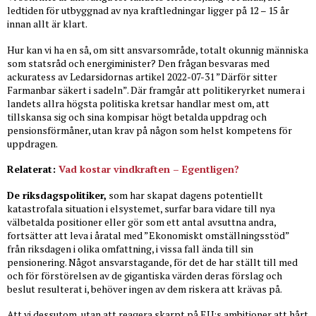
ledtiden för utbyggnad av nya kraftledningar ligger på 12 – 15 år
innan allt är klart.
Hur kan vi ha en så, om sitt ansvarsområde, totalt okunnig människa
som statsråd och energiminister? Den frågan besvaras med
ackuratess av Ledarsidornas artikel 2022-07-31 ”Därför sitter
Farmanbar säkert i sadeln”. Där framgår att politikeryrket numera i
landets allra högsta politiska kretsar handlar mest om, att
tillskansa sig och sina kompisar högt betalda uppdrag och
pensionsförmåner, utan krav på någon som helst kompetens för
uppdragen.
Relaterat:
Vad kostar vindkraften – Egentligen?
De riksdagspolitiker,
som har skapat dagens potentiellt
katastrofala situation i elsystemet, surfar bara vidare till nya
välbetalda positioner eller gör som ett antal avsuttna andra,
fortsätter att leva i åratal med ”Ekonomiskt omställningsstöd”
från riksdagen i olika omfattning, i vissa fall ända till sin
pensionering. Något ansvarstagande, för det de har ställt till med
och för förstörelsen av de gigantiska värden deras förslag och
beslut resulterat i, behöver ingen av dem riskera att krävas på.
Att vi dessutom, utan att reagera skarpt på EU:s ambitioner att hårt