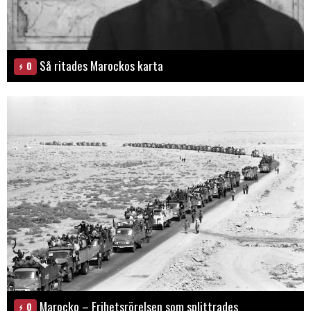
Så ritades Marockos karta
0
Marocko – Frihetsrörelsen som splittrades
0