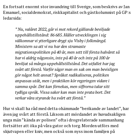
En fortsatt enormt stor invandring till Sverige, som beskrivs av Jan
Emanuel, socialdemokrat, riskkapitalist och gästkolumnist på GP:s
ledarsida:
” Nu, valåret 2022, går vi mot rekord gällande beviljade
uppehållstillstånd: 86 685. Håller utvecklingen i sig
välkomnar vi ytterligare drygt sju Visby i folkmängd.
Ministern sa att vi nu har den stramaste
migrationspolitiken på 40 år, men sett till första halvåret så
har vi aldrig någonsin, inte på 40 år och inte på 100 år
beviljat så många uppehållstillstånd. Det utfallet har jag
svårt att förstå. Varför säger man en sak om man bevisligen
gör något helt annat? Språket radikaliseras, politiken
anpassas utåt, men i praktiken kör regeringen vidare i
samma spår. Det kan förnekas, men siffrorna talar sitt
tydliga språk. Vissa saker kan man inte prata bort. Det
verkar våra styrande ha svårt att förstå.”
Hur vi skall ha råd med detta ohämmade ”berikande av landet”, har
även jag svårt att förstå. Liksom att mördandet av huvudsakligen
unga män ”kända av polisen” ofta i drogrelaterade sammanhang
fortsätter att öka på våra gator och torg. Morden utförs med
skjutvapen eller kniv, men också som nyss inom familjen på