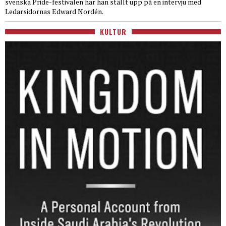
svenska Pride-festivalen har han ställt upp på en intervju med
Ledarsidornas Edward Nordén.
KULTUR