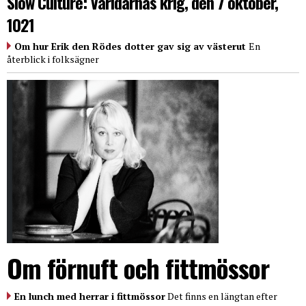
Slow Culture: Världarnas krig, den 7 oktober,
1021
Om hur Erik den Rödes dotter gav sig av västerut
En
återblick i folksägner
Om förnuft och fittmössor
En lunch med herrar i fittmössor
Det finns en längtan efter