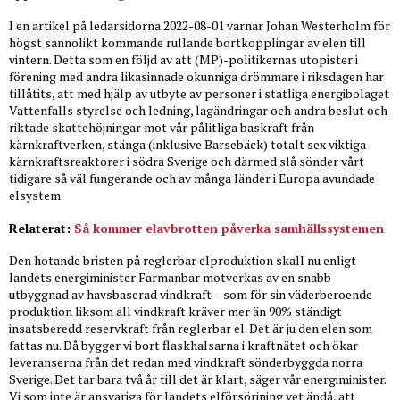
I en artikel på ledarsidorna 2022-08-01 varnar Johan Westerholm för
högst sannolikt kommande rullande bortkopplingar av elen till
vintern. Detta som en följd av att (MP)-politikernas utopister i
förening med andra likasinnade okunniga drömmare i riksdagen har
tillåtits, att med hjälp av utbyte av personer i statliga energibolaget
Vattenfalls styrelse och ledning, lagändringar och andra beslut och
riktade skattehöjningar mot vår pålitliga baskraft från
kärnkraftverken, stänga (inklusive Barsebäck) totalt sex viktiga
kärnkraftsreaktorer i södra Sverige och därmed slå sönder vårt
tidigare så väl fungerande och av många länder i Europa avundade
elsystem.
Relaterat:
Så kommer elavbrotten påverka samhällssystemen
Den hotande bristen på reglerbar elproduktion skall nu enligt
landets energiminister Farmanbar motverkas av en snabb
utbyggnad av havsbaserad vindkraft – som för sin väderberoende
produktion liksom all vindkraft kräver mer än 90% ständigt
insatsberedd reservkraft från reglerbar el. Det är ju den elen som
fattas nu. Då bygger vi bort flaskhalsarna i kraftnätet och ökar
leveranserna från det redan med vindkraft sönderbyggda norra
Sverige. Det tar bara två år till det är klart, säger vår energiminister.
Vi som inte är ansvariga för landets elförsörjning vet ändå, att