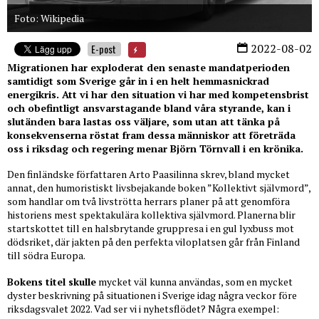
Foto: Wikipedia
2022-08-02
E-post
Migrationen har exploderat den senaste mandatperioden
samtidigt som Sverige går in i en helt hemmasnickrad
energikris. Att vi har den situation vi har med kompetensbrist
och obefintligt ansvarstagande bland våra styrande, kan i
slutänden bara lastas oss väljare, som utan att tänka på
konsekvenserna röstat fram dessa människor att företräda
oss i riksdag och regering menar Björn Törnvall i en krönika.
Den finländske författaren Arto Paasilinna skrev, bland mycket
annat, den humoristiskt livsbejakande boken ”Kollektivt självmord”,
som handlar om två livströtta herrars planer på att genomföra
historiens mest spektakulära kollektiva självmord. Planerna blir
startskottet till en halsbrytande gruppresa i en gul lyxbuss mot
dödsriket, där jakten på den perfekta viloplatsen går från Finland
till södra Europa.
Bokens titel skulle
mycket väl kunna användas, som en mycket
dyster beskrivning på situationen i Sverige idag några veckor före
riksdagsvalet 2022. Vad ser vi i nyhetsflödet? Några exempel: