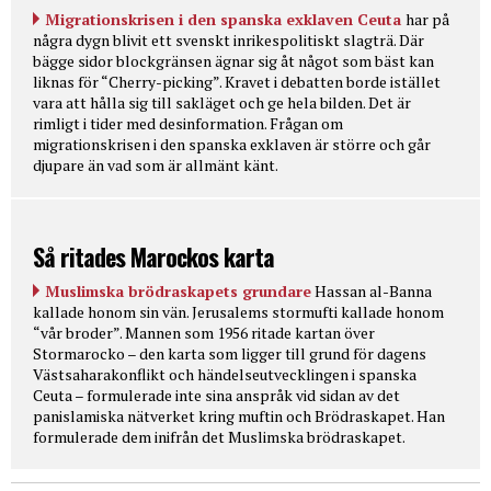
Migrationskrisen i den spanska exklaven Ceuta
har på
några dygn blivit ett svenskt inrikespolitiskt slagträ. Där
bägge sidor blockgränsen ägnar sig åt något som bäst kan
liknas för “Cherry-picking”. Kravet i debatten borde istället
vara att hålla sig till sakläget och ge hela bilden. Det är
rimligt i tider med desinformation. Frågan om
migrationskrisen i den spanska exklaven är större och går
djupare än vad som är allmänt känt.
Så ritades Marockos karta
Muslimska brödraskapets grundare
Hassan al-Banna
kallade honom sin vän. Jerusalems stormufti kallade honom
“vår broder”. Mannen som 1956 ritade kartan över
Stormarocko – den karta som ligger till grund för dagens
Västsaharakonflikt och händelseutvecklingen i spanska
Ceuta – formulerade inte sina anspråk vid sidan av det
panislamiska nätverket kring muftin och Brödraskapet. Han
formulerade dem inifrån det Muslimska brödraskapet.