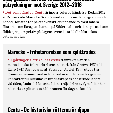
påtryckningar mot Sverige 2012–2016
Det som hände i Ceuta
är ingen isolerad händelse. Redan 2012–
2016 pressade Marocko Sverige med samma medel, migration och
handel, för att stoppa ett svenskt erkännande av Västsahara.
Historien om Ikea, gatubarnen på Södermalm och den tystnad som
följde ger perspektiv på dagens svenska stöd för Marockos
autonomiplan.
Marocko - Frihetsrörelsen som splittrades
I gårdagens artikel beskrevs
framväxten av den
marockanska frihetsrörelsens nätverk från Genève 1930 till
Kairo 1947. Där ledarna al-Fassi och Abd el-Krim utgör två
grenar av samma rörelse. En rörelse som förenades genom
kontakter till Muslimska brödraskapets obestridde ledare
vid tiden, Amin al-Husseini. I den tredje delen av fyra följer hur
nätverket splittras och blir ramen för dagens konflikt.
Ceuta - De historiska rötterna är djupa