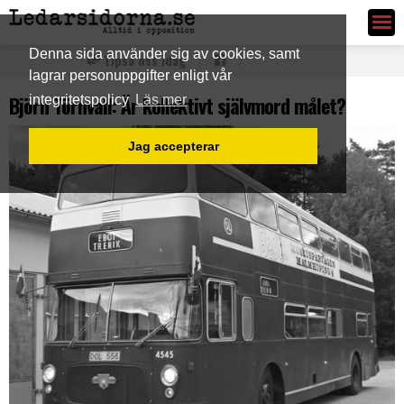
Ledarsidorna.se
Denna sida använder sig av cookies, samt
Tipsa oss idag
lagrar personuppgifter enligt vår
Björn Törnvall: Är kollektivt självmord målet?
integritetspolicy
Läs mer
Jag accepterar