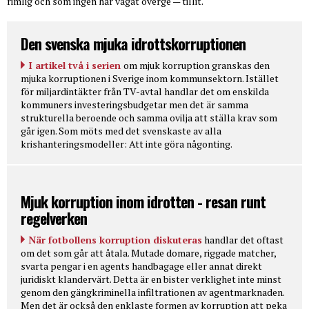
rimlig och som ingen har vågat överge — tillit.
Den svenska mjuka idrottskorruptionen
I artikel två i serien
om mjuk korruption granskas den
mjuka korruptionen i Sverige inom kommunsektorn. Istället
för miljardintäkter från TV-avtal handlar det om enskilda
kommuners investeringsbudgetar men det är samma
strukturella beroende och samma ovilja att ställa krav som
går igen. Som möts med det svenskaste av alla
krishanteringsmodeller: Att inte göra någonting.
Mjuk korruption inom idrotten - resan runt
regelverken
När fotbollens korruption diskuteras
handlar det oftast
om det som går att åtala. Mutade domare, riggade matcher,
svarta pengar i en agents handbagage eller annat direkt
juridiskt klandervärt. Detta är en bister verklighet inte minst
genom den gängkriminella infiltrationen av agentmarknaden.
Men det är också den enklaste formen av korruption att peka