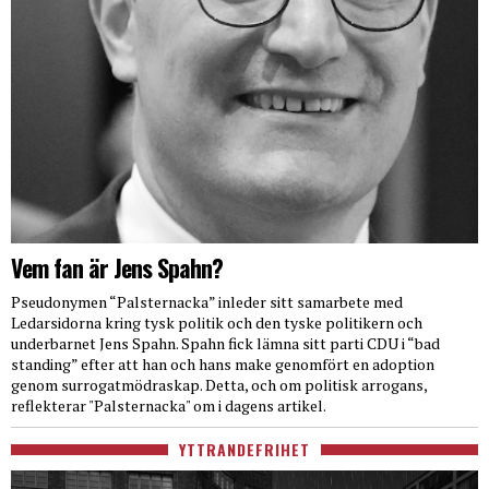
Vem fan är Jens Spahn?
Pseudonymen “Palsternacka” inleder sitt samarbete med
Ledarsidorna kring tysk politik och den tyske politikern och
underbarnet Jens Spahn. Spahn fick lämna sitt parti CDU i “bad
standing” efter att han och hans make genomfört en adoption
genom surrogatmödraskap. Detta, och om politisk arrogans,
reflekterar "Palsternacka" om i dagens artikel.
YTTRANDEFRIHET