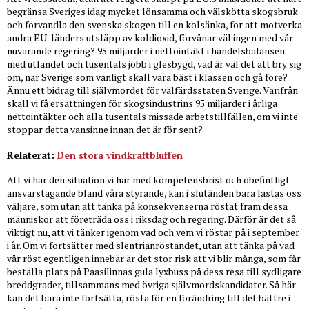
begränsa Sveriges idag mycket lönsamma och välskötta skogsbruk
och förvandla den svenska skogen till en kolsänka, för att motverka
andra EU-länders utsläpp av koldioxid, förvånar väl ingen med vår
nuvarande regering? 95 miljarder i nettointäkt i handelsbalansen
med utlandet och tusentals jobb i glesbygd, vad är väl det att bry sig
om, när Sverige som vanligt skall vara bäst i klassen och gå före?
Ännu ett bidrag till självmordet för välfärdsstaten Sverige. Varifrån
skall vi få ersättningen för skogsindustrins 95 miljarder i årliga
nettointäkter och alla tusentals missade arbetstillfällen, om vi inte
stoppar detta vansinne innan det är för sent?
Relaterat:
Den stora vindkraftbluffen
Att vi har den situation vi har med kompetensbrist och obefintligt
ansvarstagande bland våra styrande, kan i slutänden bara lastas oss
väljare, som utan att tänka på konsekvenserna röstat fram dessa
människor att företräda oss i riksdag och regering. Därför är det så
viktigt nu, att vi tänker igenom vad och vem vi röstar på i september
i år. Om vi fortsätter med slentrianröstandet, utan att tänka på vad
vår röst egentligen innebär är det stor risk att vi blir många, som får
beställa plats på Paasilinnas gula lyxbuss på dess resa till sydligare
breddgrader, tillsammans med övriga självmordskandidater. Så här
kan det bara inte fortsätta, rösta för en förändring till det bättre i