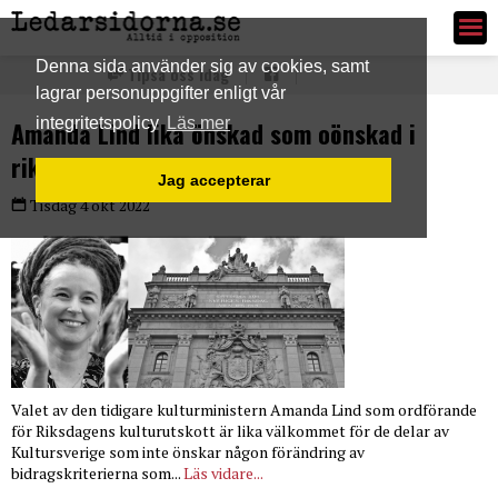
Ledarsidorna.se
Denna sida använder sig av cookies, samt
Tipsa oss idag
lagrar personuppgifter enligt vår
integritetspolicy
Läs mer
Amanda Lind lika önskad som oönskad i
riksdagens kulturutskott
Jag accepterar
Tisdag 4 okt 2022
Valet av den tidigare kulturministern Amanda Lind som ordförande
för Riksdagens kulturutskott är lika välkommet för de delar av
Kultursverige som inte önskar någon förändring av
bidragskriterierna som...
Läs vidare...