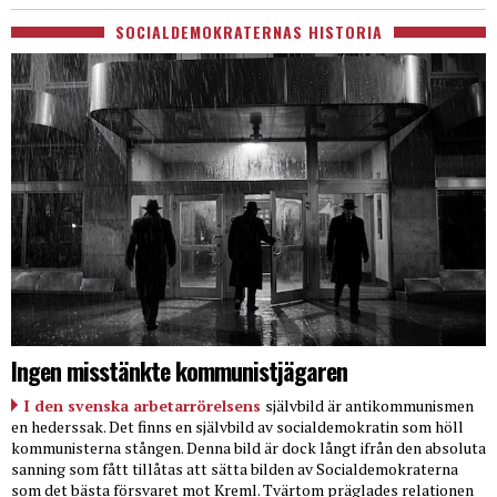
SOCIALDEMOKRATERNAS HISTORIA
Ingen misstänkte kommunistjägaren
I den svenska arbetarrörelsens
självbild är antikommunismen
en hederssak. Det finns en självbild av socialdemokratin som höll
kommunisterna stången. Denna bild är dock långt ifrån den absoluta
sanning som fått tillåtas att sätta bilden av Socialdemokraterna
som det bästa försvaret mot Kreml. Tvärtom präglades relationen