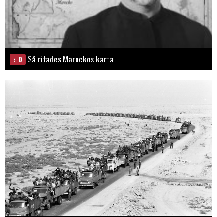
Så ritades Marockos karta
0