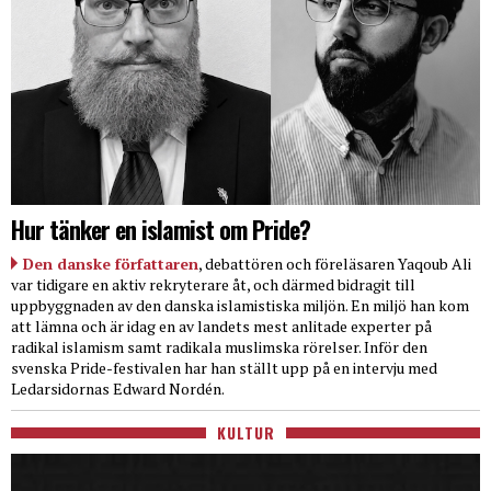
Hur tänker en islamist om Pride?
Den danske författaren
, debattören och föreläsaren Yaqoub Ali
var tidigare en aktiv rekryterare åt, och därmed bidragit till
uppbyggnaden av den danska islamistiska miljön. En miljö han kom
att lämna och är idag en av landets mest anlitade experter på
radikal islamism samt radikala muslimska rörelser. Inför den
svenska Pride-festivalen har han ställt upp på en intervju med
Ledarsidornas Edward Nordén.
KULTUR