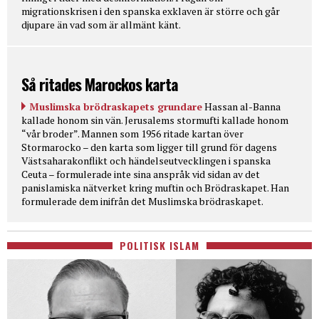
migrationskrisen i den spanska exklaven är större och går
djupare än vad som är allmänt känt.
Så ritades Marockos karta
Muslimska brödraskapets grundare
Hassan al-Banna
kallade honom sin vän. Jerusalems stormufti kallade honom
“vår broder”. Mannen som 1956 ritade kartan över
Stormarocko – den karta som ligger till grund för dagens
Västsaharakonflikt och händelseutvecklingen i spanska
Ceuta – formulerade inte sina anspråk vid sidan av det
panislamiska nätverket kring muftin och Brödraskapet. Han
formulerade dem inifrån det Muslimska brödraskapet.
POLITISK ISLAM