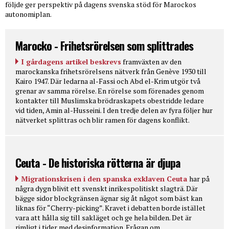
följde ger perspektiv på dagens svenska stöd för Marockos
autonomiplan.
Marocko - Frihetsrörelsen som splittrades
I gårdagens artikel beskrevs
framväxten av den
marockanska frihetsrörelsens nätverk från Genève 1930 till
Kairo 1947. Där ledarna al-Fassi och Abd el-Krim utgör två
grenar av samma rörelse. En rörelse som förenades genom
kontakter till Muslimska brödraskapets obestridde ledare
vid tiden, Amin al-Husseini. I den tredje delen av fyra följer hur
nätverket splittras och blir ramen för dagens konflikt.
Ceuta - De historiska rötterna är djupa
Migrationskrisen i den spanska exklaven Ceuta
har på
några dygn blivit ett svenskt inrikespolitiskt slagträ. Där
bägge sidor blockgränsen ägnar sig åt något som bäst kan
liknas för “Cherry-picking”. Kravet i debatten borde istället
vara att hålla sig till sakläget och ge hela bilden. Det är
rimligt i tider med desinformation. Frågan om