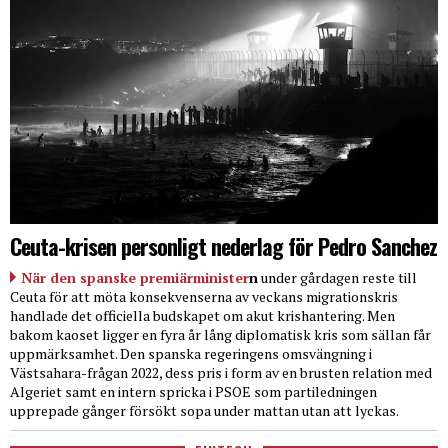
Ceuta-krisen personligt nederlag för Pedro Sanchez
När den spanske premiärminister
n
under gårdagen reste till
Ceuta för att möta konsekvenserna av veckans migrationskris
handlade det officiella budskapet om akut krishantering. Men
bakom kaoset ligger en fyra år lång diplomatisk kris som sällan får
uppmärksamhet. Den spanska regeringens omsvängning i
Västsahara-frågan 2022, dess pris i form av en brusten relation med
Algeriet samt en intern spricka i PSOE som partiledningen
upprepade gånger försökt sopa under mattan utan att lyckas.