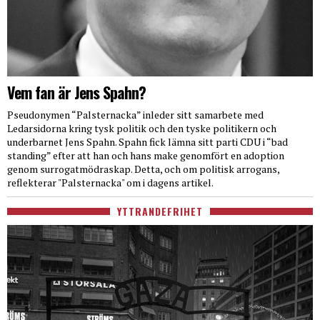
Vem fan är Jens Spahn?
Pseudonymen “Palsternacka” inleder sitt samarbete med
Ledarsidorna kring tysk politik och den tyske politikern och
underbarnet Jens Spahn. Spahn fick lämna sitt parti CDU i “bad
standing” efter att han och hans make genomfört en adoption
genom surrogatmödraskap. Detta, och om politisk arrogans,
reflekterar "Palsternacka" om i dagens artikel.
YTTRANDEFRIHET