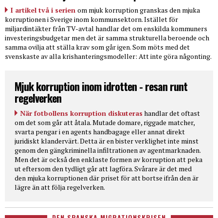
I artikel två i serien
om mjuk korruption granskas den mjuka
korruptionen i Sverige inom kommunsektorn. Istället för
miljardintäkter från TV-avtal handlar det om enskilda kommuners
investeringsbudgetar men det är samma strukturella beroende och
samma ovilja att ställa krav som går igen. Som möts med det
svenskaste av alla krishanteringsmodeller: Att inte göra någonting.
Mjuk korruption inom idrotten - resan runt
regelverken
När fotbollens korruption diskuteras
handlar det oftast
om det som går att åtala. Mutade domare, riggade matcher,
svarta pengar i en agents handbagage eller annat direkt
juridiskt klandervärt. Detta är en bister verklighet inte minst
genom den gängkriminella infiltrationen av agentmarknaden.
Men det är också den enklaste formen av korruption att peka
ut eftersom den tydligt går att lagföra. Svårare är det med
den mjuka korruptionen där priset för att bortse ifrån den är
lägre än att följa regelverken.
DEN SPANSKA MIGRATIONSKRISEN