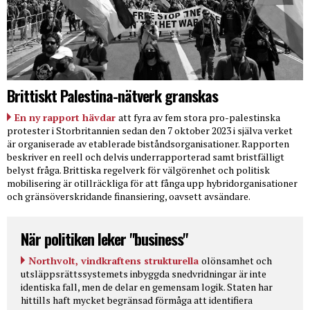
Brittiskt Palestina-nätverk granskas
En ny rapport hävdar
att fyra av fem stora pro-palestinska
protester i Storbritannien sedan den 7 oktober 2023 i själva verket
är organiserade av etablerade biståndsorganisationer. Rapporten
beskriver en reell och delvis underrapporterad samt bristfälligt
belyst fråga. Brittiska regelverk för välgörenhet och politisk
mobilisering är otillräckliga för att fånga upp hybridorganisationer
och gränsöverskridande finansiering, oavsett avsändare.
När politiken leker "business"
Northvolt, vindkraftens strukturella
olönsamhet och
utsläppsrättssystemets inbyggda snedvridningar är inte
identiska fall, men de delar en gemensam logik. Staten har
hittills haft mycket begränsad förmåga att identifiera