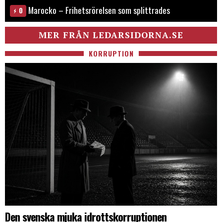
Marocko – Frihetsrörelsen som splittrades
0
MER FRÅN LEDARSIDORNA.SE
KORRUPTION
Den svenska mjuka idrottskorruptionen