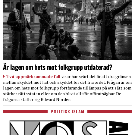
Är lagen om hets mot folkgrupp utdaterad?
Två uppmärksammade fall
visar hur svårt det är att dra gränsen
mellan skyddet mot hat och skyddet för det fria ordet. Frågan är om
lagen om hets mot folkgrupp fortfarande tillämpas på ett sätt som
stärker rättsstaten eller om den blivit alltför oförutsägbar. De
frågorna ställer sig Edward Nordén.
POLITISK ISLAM