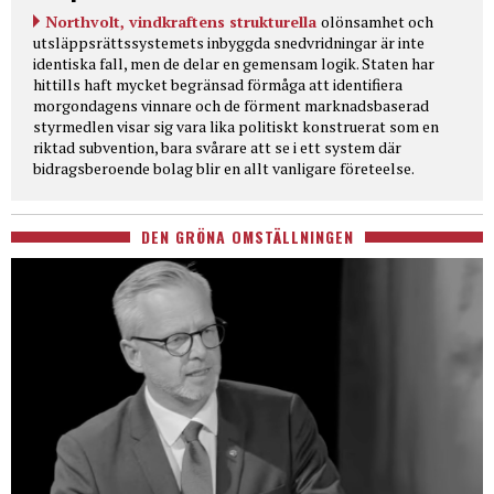
Northvolt, vindkraftens strukturella
olönsamhet och
utsläppsrättssystemets inbyggda snedvridningar är inte
identiska fall, men de delar en gemensam logik. Staten har
hittills haft mycket begränsad förmåga att identifiera
morgondagens vinnare och de förment marknadsbaserad
styrmedlen visar sig vara lika politiskt konstruerat som en
riktad subvention, bara svårare att se i ett system där
bidragsberoende bolag blir en allt vanligare företeelse.
DEN GRÖNA OMSTÄLLNINGEN