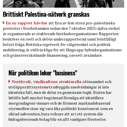
Brittiskt Palestina-nätverk granskas
En ny rapport hävdar
att fyra av fem stora pro-palestinska
protester i Storbritannien sedan den 7 oktober 2023 i själva verket
är organiserade av etablerade biståndsorganisationer. Rapporten
beskriver en reell och delvis underrapporterad samt bristfälligt
belyst fråga. Brittiska regelverk för välgörenhet och politisk
mobilisering är otillräckliga för att fånga upp hybridorganisationer
och gränsöverskridande finansiering, oavsett avsändare.
När politiken leker "business"
Northvolt, vindkraftens strukturella
olönsamhet och
utsläppsrättssystemets inbyggda snedvridningar är inte
identiska fall, men de delar en gemensam logik. Staten har
hittills haft mycket begränsad förmåga att identifiera
morgondagens vinnare och de förment marknadsbaserad
styrmedlen visar sig vara lika politiskt konstruerat som en
riktad subvention, bara svårare att se i ett system där
bidragsberoende bolag blir en allt vanligare företeelse.