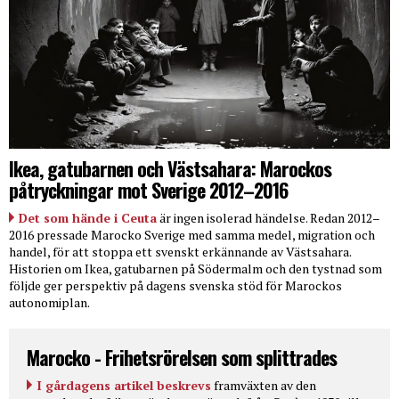
Ikea, gatubarnen och Västsahara: Marockos
påtryckningar mot Sverige 2012–2016
Det som hände i Ceuta
är ingen isolerad händelse. Redan 2012–
2016 pressade Marocko Sverige med samma medel, migration och
handel, för att stoppa ett svenskt erkännande av Västsahara.
Historien om Ikea, gatubarnen på Södermalm och den tystnad som
följde ger perspektiv på dagens svenska stöd för Marockos
autonomiplan.
Marocko - Frihetsrörelsen som splittrades
I gårdagens artikel beskrevs
framväxten av den