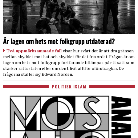
Är lagen om hets mot folkgrupp utdaterad?
Två uppmärksammade fall
visar hur svårt det är att dra gränsen
mellan skyddet mot hat och skyddet för det fria ordet. Frågan är om
lagen om hets mot folkgrupp fortfarande tillämpas på ett sätt som
stärker rättsstaten eller om den blivit alltför oförutsägbar. De
frågorna ställer sig Edward Nordén.
POLITISK ISLAM