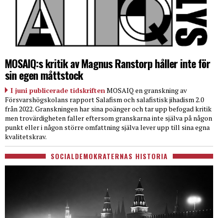
MOSAIQ:s kritik av Magnus Ranstorp håller inte för
sin egen måttstock
I juni publicerade tidskriften
MOSAIQ en granskning av
Försvarshögskolans rapport Salafism och salafistisk jihadism 2.0
från 2022. Granskningen har sina poänger och tar upp befogad kritik
men trovärdigheten faller eftersom granskarna inte själva på någon
punkt eller i någon större omfattning själva lever upp till sina egna
kvalitetskrav.
SOCIALDEMOKRATERNAS HISTORIA