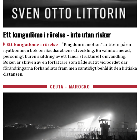
Ett kungadöme i rörelse - inte utan risker
Ett kungadöme i rörelse
– “Kingdom in motion” är titeln på en
nyutkommen bok om Saudiarabiens utveckling. En välinformerad,
personligt buren skildring av ett land i strukturell omvandling.
Boken är skriven av en författare som både suttit vid bordet där
förändringarna förhandlats fram men samtidigt behållit den kritiska
distansen.
CEUTA - MAROCKO