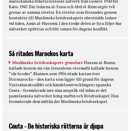
marockanska frihetsrörelsens nätverk från Genève 1930 till
Kairo 1947. Där ledarna al-Fassi och Abd el-Krim utgör två
grenar av samma rörelse. En rörelse som förenades genom
kontakter till Muslimska brödraskapets obestridde ledare
vid tiden, Amin al-Husseini. I den tredje delen av fyra följer hur
nätverket splittras och blir ramen för dagens konflikt.
Så ritades Marockos karta
Muslimska brödraskapets grundare
Hassan al-Banna
kallade honom sin vän. Jerusalems stormufti kallade honom
“vår broder”. Mannen som 1956 ritade kartan över
Stormarocko – den karta som ligger till grund för dagens
Västsaharakonflikt och händelseutvecklingen i spanska
Ceuta – formulerade inte sina anspråk vid sidan av det
panislamiska nätverket kring muftin och Brödraskapet. Han
formulerade dem inifrån det Muslimska brödraskapet.
Ceuta - De historiska rötterna är djupa