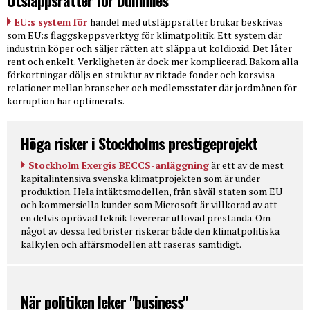
EU:s system för
handel med utsläppsrätter brukar beskrivas
som EU:s flaggskeppsverktyg för klimatpolitik. Ett system där
industrin köper och säljer rätten att släppa ut koldioxid. Det låter
rent och enkelt. Verkligheten är dock mer komplicerad. Bakom alla
förkortningar döljs en struktur av riktade fonder och korsvisa
relationer mellan branscher och medlemsstater där jordmånen för
korruption har optimerats.
Höga risker i Stockholms prestigeprojekt
Stockholm Exergis BECCS-anläggning
är ett av de mest
kapitalintensiva svenska klimatprojekten som är under
produktion. Hela intäktsmodellen, från såväl staten som EU
och kommersiella kunder som Microsoft är villkorad av att
en delvis oprövad teknik levererar utlovad prestanda. Om
något av dessa led brister riskerar både den klimatpolitiska
kalkylen och affärsmodellen att raseras samtidigt.
När politiken leker "business"