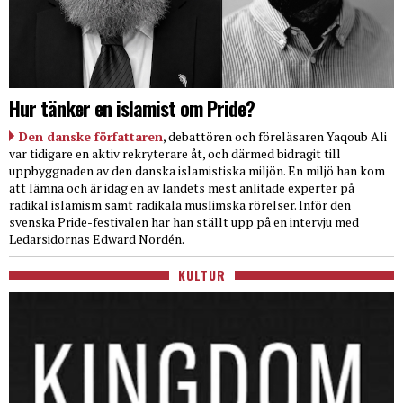
Hur tänker en islamist om Pride?
Den danske författaren
, debattören och föreläsaren Yaqoub Ali
var tidigare en aktiv rekryterare åt, och därmed bidragit till
uppbyggnaden av den danska islamistiska miljön. En miljö han kom
att lämna och är idag en av landets mest anlitade experter på
radikal islamism samt radikala muslimska rörelser. Inför den
svenska Pride-festivalen har han ställt upp på en intervju med
Ledarsidornas Edward Nordén.
KULTUR