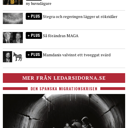
ny huvudägare
PLUS
Stegra och regeringen lägger ut rökridåer
PLUS
Så förändras MAGA
PLUS
Mamdanis valvinst ett tveeggat svärd
MER FRÅN LEDARSIDORNA.SE
DEN SPANSKA MIGRATIONSKRISEN