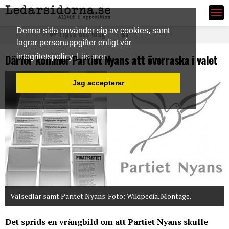
Ledarsidorna.se
Denna sida använder sig av cookies, samt
Tipsa oss idag
lagrar personuppgifter enligt vår
Därför kommer Partiet Nyans att överraska i valet
integritetspolicy
Läs mer
Jag accepterar
Valsedlar samt Paritet Nyans. Foto: Wikipedia. Montage.
Det sprids en vrångbild om att Partiet Nyans skulle