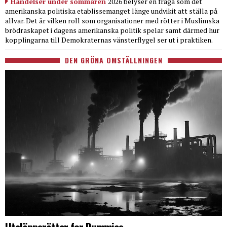
Händelser under sommaren
2026 belyser en fråga som det
amerikanska politiska etablissemanget länge undvikit att ställa på
allvar. Det är vilken roll som organisationer med rötter i Muslimska
brödraskapet i dagens amerikanska politik spelar samt därmed hur
kopplingarna till Demokraternas vänsterflygel ser ut i praktiken.
DEN GRÖNA OMSTÄLLNINGEN
Utsläppsrätter for Dummies