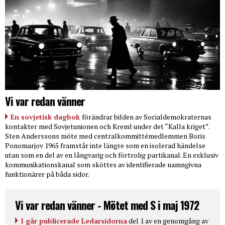
Vi var redan vänner
En sovjetisk dagbok
förändrar bilden av Socialdemokraternas
kontakter med Sovjetunionen och Kreml under det “Kalla kriget”.
Sten Anderssons möte med centralkommittémedlemmen Boris
Ponomarjov 1965 framstår inte längre som en isolerad händelse
utan som en del av en långvarig och förtrolig partikanal. En exklusiv
kommunikationskanal som sköttes av identifierade namngivna
funktionärer på båda sidor.
Vi var redan vänner - Mötet med S i maj 1972
I går publicerade Ledarsidorna
del 1 av en genomgång av