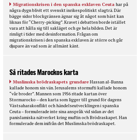
Migrationskrisen i den spanska exklaven Ceuta
har på
några dygn blivit ett svenskt inrikespolitiskt slagträ. Där
bägge sidor blockgränsen ägnar sig åt något som bäst kan
liknas för “Cherry-picking”. Kravet i debatten borde istället
vara att hålla sig till sakläget och ge hela bilden. Det är
rimligt i tider med desinformation. Frågan om
migrationskrisen i den spanska exklaven är större och går
djupare än vad som är allmänt känt.
Så ritades Marockos karta
Muslimska brödraskapets grundare
Hassan al-Banna
kallade honom sin vän. Jerusalems stormufti kallade honom
“vår broder”. Mannen som 1956 ritade kartan över
Stormarocko – den karta som ligger till grund för dagens
Västsaharakonflikt och händelseutvecklingen i spanska
Ceuta – formulerade inte sina anspråk vid sidan av det
panislamiska nätverket kring muftin och Brödraskapet. Han
formulerade dem inifrån det Muslimska brödraskapet.