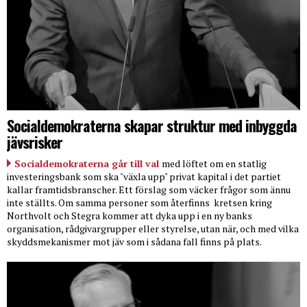
Socialdemokraterna skapar struktur med inbyggda
jävsrisker
Socialdemokraterna går till val
med löftet om en statlig
investeringsbank som ska "växla upp" privat kapital i det partiet
kallar framtidsbranscher. Ett förslag som väcker frågor som ännu
inte ställts. Om samma personer som återfinns
kretsen kring
Northvolt och Stegra kommer att dyka upp i en ny banks
organisation, rådgivargrupper eller styrelse, utan när, och med vilka
skyddsmekanismer mot jäv som i sådana fall finns på plats.