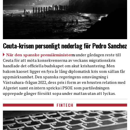
Ceuta-krisen personligt nederlag för Pedro Sanchez
När den spanske premiärminister
n
under gårdagen reste till
Ceuta för att möta konsekvenserna av veckans migrationskris
handlade det officiella budskapet om akut krishantering. Men
bakom kaoset ligger en fyra år lång diplomatisk kris som sällan får
uppmärksamhet. Den spanska regeringens omsvängning i
Västsahara-frågan 2022, dess pris i form av en brusten relation med
Algeriet samt en intern spricka i PSOE som partiledningen
upprepade gånger försökt sopa under mattan utan att lyckas.
FINTECH