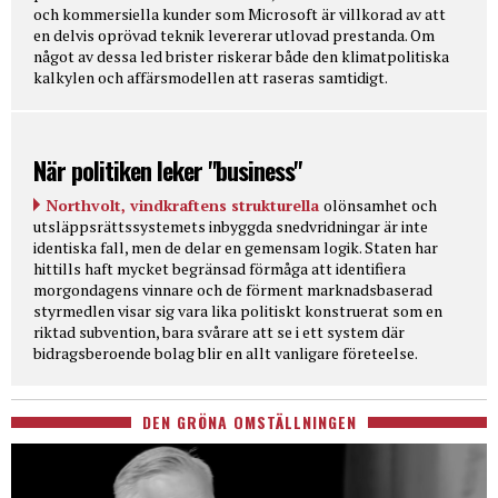
och kommersiella kunder som Microsoft är villkorad av att
en delvis oprövad teknik levererar utlovad prestanda. Om
något av dessa led brister riskerar både den klimatpolitiska
kalkylen och affärsmodellen att raseras samtidigt.
När politiken leker "business"
Northvolt, vindkraftens strukturella
olönsamhet och
utsläppsrättssystemets inbyggda snedvridningar är inte
identiska fall, men de delar en gemensam logik. Staten har
hittills haft mycket begränsad förmåga att identifiera
morgondagens vinnare och de förment marknadsbaserad
styrmedlen visar sig vara lika politiskt konstruerat som en
riktad subvention, bara svårare att se i ett system där
bidragsberoende bolag blir en allt vanligare företeelse.
DEN GRÖNA OMSTÄLLNINGEN