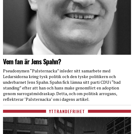
Vem fan är Jens Spahn?
Pseudonymen “Palsternacka” inleder sitt samarbete med
Ledarsidorna kring tysk politik och den tyske politikern och
underbarnet Jens Spahn. Spahn fick lämna sitt parti CDU i “bad
standing” efter att han och hans make genomfört en adoption
genom surrogatmödraskap. Detta, och om politisk arrogans,
reflekterar "Palsternacka" om i dagens artikel.
YTTRANDEFRIHET