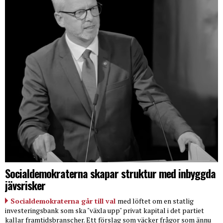
Socialdemokraterna skapar struktur med inbyggda
jävsrisker
Socialdemokraterna går till val
med löftet om en statlig
investeringsbank som ska "växla upp" privat kapital i det partiet
kallar framtidsbranscher. Ett förslag som väcker frågor som ännu