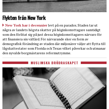
Flykten från New York
New York har i decennier
levt på en paradox. Staden tar ut
några av landets högsta skatter på höginkomsttagare samtidigt
som den förlitat sig på just dessa höginkomsttagares närvaro för
att finansiera sin välfärd. För närvarande sker en form av
demografisk förändring av staden där miljonärer väljer att flytta till
lågskattestater som Florida och Texas vilket påverkar och utmanar
den nyvalde borgmästarens reformutrymme.
MUSLIMSKA BRÖDRASKAPET