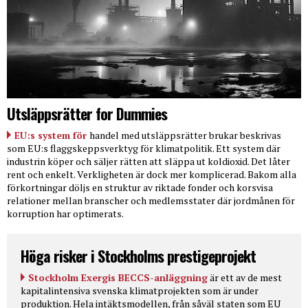
Utsläppsrätter for Dummies
EU:s system för
handel med utsläppsrätter brukar beskrivas
som EU:s flaggskeppsverktyg för klimatpolitik. Ett system där
industrin köper och säljer rätten att släppa ut koldioxid. Det låter
rent och enkelt. Verkligheten är dock mer komplicerad. Bakom alla
förkortningar döljs en struktur av riktade fonder och korsvisa
relationer mellan branscher och medlemsstater där jordmånen för
korruption har optimerats.
Höga risker i Stockholms prestigeprojekt
Stockholm Exergis BECCS-anläggning
är ett av de mest
kapitalintensiva svenska klimatprojekten som är under
produktion. Hela intäktsmodellen, från såväl staten som EU