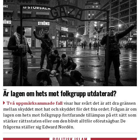
Är lagen om hets mot folkgrupp utdaterad?
Två uppmärksammade fall
visar hur svårt det är att dra gränsen
mellan skyddet mot hat och skyddet för det fria ordet. Frågan är om
lagen om hets mot folkgrupp fortfarande tillämpas på ett sätt som
stärker rättsstaten eller om den blivit alltför oförutsägbar. De
frågorna ställer sig Edward Nordén.
POLITISK ISLAM