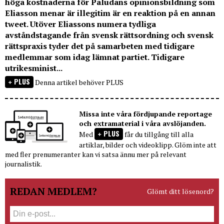
höga kostnaderna för Paludans opinionsbildning som
Eliasson menar är illegitim är en reaktion på en annan
tweet. Utöver Eliassons numera tydliga
avståndstagande från svensk rättsordning och svensk
rättspraxis tyder det på samarbeten med tidigare
medlemmar som idag lämnat partiet. Tidigare
utrikesminist...
PLUS
Denna artikel behöver PLUS
Missa inte våra fördjupande reportage
och extramaterial i våra avslöjanden.
PLUS
Med
får du tillgång till alla
artiklar, bilder och videoklipp. Glöm inte att
med fler prenumeranter kan vi satsa ännu mer på relevant
journalistik.
REDAN MEDLEM?
Glömt ditt lösenord?