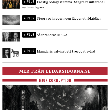
PLUS
Frostig bolagsstämma i Stegra resulterade i
ny huvudägare
PLUS
Stegra och regeringen lägger ut rökridåer
PLUS
Så förändras MAGA
PLUS
Mamdanis valvinst ett tveeggat svärd
MER FRÅN LEDARSIDORNA.SE
MJUK KORRUPTION