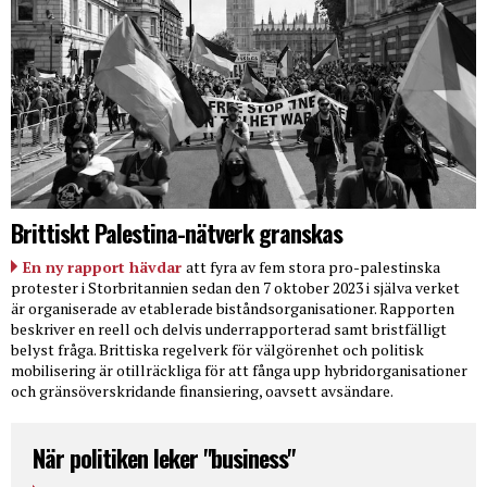
Brittiskt Palestina-nätverk granskas
En ny rapport hävdar
att fyra av fem stora pro-palestinska
protester i Storbritannien sedan den 7 oktober 2023 i själva verket
är organiserade av etablerade biståndsorganisationer. Rapporten
beskriver en reell och delvis underrapporterad samt bristfälligt
belyst fråga. Brittiska regelverk för välgörenhet och politisk
mobilisering är otillräckliga för att fånga upp hybridorganisationer
och gränsöverskridande finansiering, oavsett avsändare.
När politiken leker "business"