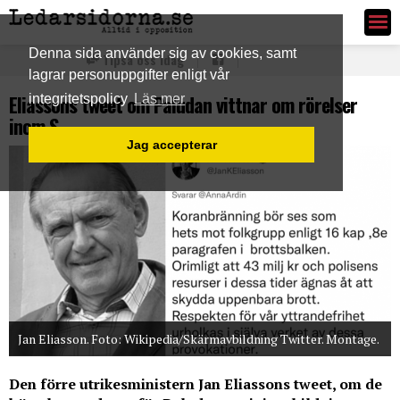
Ledarsidorna.se
Denna sida använder sig av cookies, samt
Tipsa oss idag
lagrar personuppgifter enligt vår
Eliassons tweet om Paludan vittnar om rörelser
integritetspolicy
Läs mer
inom S
Jag accepterar
Jan Eliasson. Foto: Wikipedia/Skärmavbildning Twitter. Montage.
Den förre utrikesministern Jan Eliassons tweet, om de