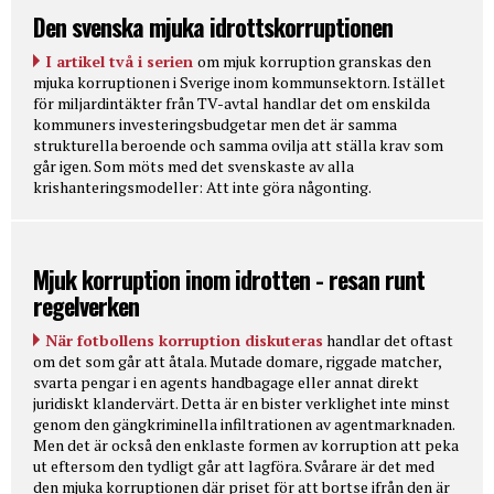
Den svenska mjuka idrottskorruptionen
I artikel två i serien
om mjuk korruption granskas den
mjuka korruptionen i Sverige inom kommunsektorn. Istället
för miljardintäkter från TV-avtal handlar det om enskilda
kommuners investeringsbudgetar men det är samma
strukturella beroende och samma ovilja att ställa krav som
går igen. Som möts med det svenskaste av alla
krishanteringsmodeller: Att inte göra någonting.
Mjuk korruption inom idrotten - resan runt
regelverken
När fotbollens korruption diskuteras
handlar det oftast
om det som går att åtala. Mutade domare, riggade matcher,
svarta pengar i en agents handbagage eller annat direkt
juridiskt klandervärt. Detta är en bister verklighet inte minst
genom den gängkriminella infiltrationen av agentmarknaden.
Men det är också den enklaste formen av korruption att peka
ut eftersom den tydligt går att lagföra. Svårare är det med
den mjuka korruptionen där priset för att bortse ifrån den är