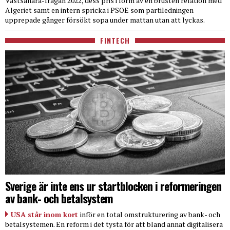
Västsahara-frågan 2022, dess pris i form av en brusten relation med
Algeriet samt en intern spricka i PSOE som partiledningen
upprepade gånger försökt sopa under mattan utan att lyckas.
FINTECH
Sverige är inte ens ur startblocken i reformeringen
av bank- och betalsystem
USA står inom kort
inför en total omstrukturering av bank- och
betalsystemen. En reform i det tysta för att bland annat digitalisera