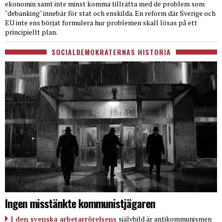
ekonomin samt inte minst komma tillrätta med de problem som
"debanking" innebär för stat och enskilda. En reform där Sverige och
EU inte ens börjat formulera hur problemen skall lösas på ett
principiellt plan.
SOCIALDEMOKRATERNAS HISTORIA
Ingen misstänkte kommunistjägaren
I den svenska arbetarrörelsens
självbild är antikommunismen