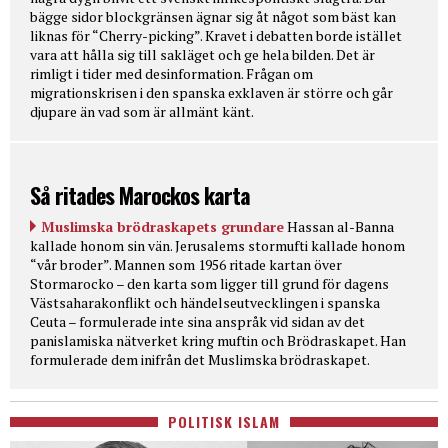
bägge sidor blockgränsen ägnar sig åt något som bäst kan
liknas för “Cherry-picking”. Kravet i debatten borde istället
vara att hålla sig till sakläget och ge hela bilden. Det är
rimligt i tider med desinformation. Frågan om
migrationskrisen i den spanska exklaven är större och går
djupare än vad som är allmänt känt.
Så ritades Marockos karta
Muslimska brödraskapets grundare
Hassan al-Banna
kallade honom sin vän. Jerusalems stormufti kallade honom
“vår broder”. Mannen som 1956 ritade kartan över
Stormarocko – den karta som ligger till grund för dagens
Västsaharakonflikt och händelseutvecklingen i spanska
Ceuta – formulerade inte sina anspråk vid sidan av det
panislamiska nätverket kring muftin och Brödraskapet. Han
formulerade dem inifrån det Muslimska brödraskapet.
POLITISK ISLAM