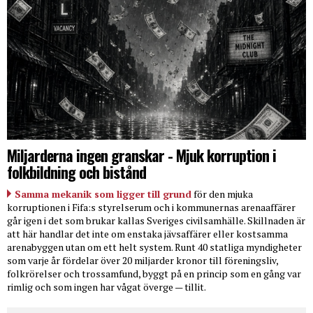
Miljarderna ingen granskar - Mjuk korruption i
folkbildning och bistånd
Samma mekanik som ligger till grund
för den mjuka
korruptionen i Fifa:s styrelserum och i kommunernas arenaaffärer
går igen i det som brukar kallas Sveriges civilsamhälle. Skillnaden är
att här handlar det inte om enstaka jävsaffärer eller kostsamma
arenabyggen utan om ett helt system. Runt 40 statliga myndigheter
som varje år fördelar över 20 miljarder kronor till föreningsliv,
folkrörelser och trossamfund, byggt på en princip som en gång var
rimlig och som ingen har vågat överge — tillit.