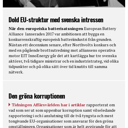
Dold EU-struktur med svenska intressen
När den europeiska batterisatsningen
European Battery
Alliance lanserades 2017 var ambitionen att bygga en
konkurrenskraftig europeisk batteriindustri från grunden.
Nästan ett decennium senare, efter Northvolts konkurs och
med en pågående brottsutredning mot alliansens operativa
motor EIT InnoEnergy går det att kartlägga hur tre svenska
aktörer, två tidigare ministrar och en industristrateg, vid olika
tidpunkter och på olika sätt över tid knutits till samma
nätverk.
Den gröna korruptionen
Tidningen Affärsvärlden har i artiklar
rapporterat om
vad som ser ut som uppenbar korruption samt vilseledande
rapportering i och i anslutning till de två tyngsta och mest
tongivande EU-organisationer som ansvarar för den gröna
omställningen. Organisationer som är helt avgörande för att