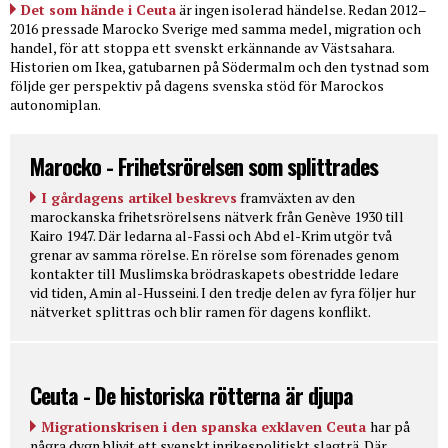
Det som hände i Ceuta
är ingen isolerad händelse. Redan 2012–
2016 pressade Marocko Sverige med samma medel, migration och
handel, för att stoppa ett svenskt erkännande av Västsahara.
Historien om Ikea, gatubarnen på Södermalm och den tystnad som
följde ger perspektiv på dagens svenska stöd för Marockos
autonomiplan.
Marocko - Frihetsrörelsen som splittrades
I gårdagens artikel beskrevs
framväxten av den
marockanska frihetsrörelsens nätverk från Genève 1930 till
Kairo 1947. Där ledarna al-Fassi och Abd el-Krim utgör två
grenar av samma rörelse. En rörelse som förenades genom
kontakter till Muslimska brödraskapets obestridde ledare
vid tiden, Amin al-Husseini. I den tredje delen av fyra följer hur
nätverket splittras och blir ramen för dagens konflikt.
Ceuta - De historiska rötterna är djupa
Migrationskrisen i den spanska exklaven Ceuta
har på
några dygn blivit ett svenskt inrikespolitiskt slagträ. Där