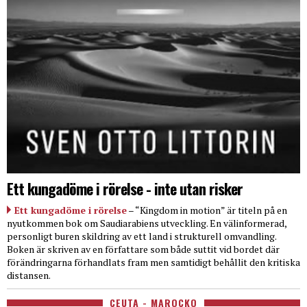
Ett kungadöme i rörelse - inte utan risker
Ett kungadöme i rörelse
– “Kingdom in motion” är titeln på en
nyutkommen bok om Saudiarabiens utveckling. En välinformerad,
personligt buren skildring av ett land i strukturell omvandling.
Boken är skriven av en författare som både suttit vid bordet där
förändringarna förhandlats fram men samtidigt behållit den kritiska
distansen.
CEUTA - MAROCKO