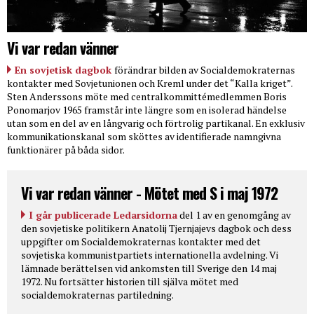
Vi var redan vänner
En sovjetisk dagbok
förändrar bilden av Socialdemokraternas
kontakter med Sovjetunionen och Kreml under det “Kalla kriget”.
Sten Anderssons möte med centralkommittémedlemmen Boris
Ponomarjov 1965 framstår inte längre som en isolerad händelse
utan som en del av en långvarig och förtrolig partikanal. En exklusiv
kommunikationskanal som sköttes av identifierade namngivna
funktionärer på båda sidor.
Vi var redan vänner - Mötet med S i maj 1972
I går publicerade Ledarsidorna
del 1 av en genomgång av
den sovjetiske politikern Anatolij Tjernjajevs dagbok och dess
uppgifter om Socialdemokraternas kontakter med det
sovjetiska kommunistpartiets internationella avdelning. Vi
lämnade berättelsen vid ankomsten till Sverige den 14 maj
1972. Nu fortsätter historien till själva mötet med
socialdemokraternas partiledning.