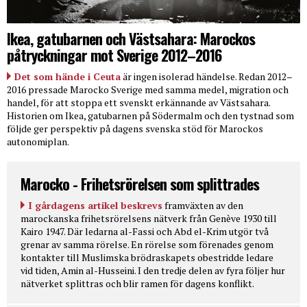
Ikea, gatubarnen och Västsahara: Marockos
påtryckningar mot Sverige 2012–2016
Det som hände i Ceuta
är ingen isolerad händelse. Redan 2012–
2016 pressade Marocko Sverige med samma medel, migration och
handel, för att stoppa ett svenskt erkännande av Västsahara.
Historien om Ikea, gatubarnen på Södermalm och den tystnad som
följde ger perspektiv på dagens svenska stöd för Marockos
autonomiplan.
Marocko - Frihetsrörelsen som splittrades
I gårdagens artikel beskrevs
framväxten av den
marockanska frihetsrörelsens nätverk från Genève 1930 till
Kairo 1947. Där ledarna al-Fassi och Abd el-Krim utgör två
grenar av samma rörelse. En rörelse som förenades genom
kontakter till Muslimska brödraskapets obestridde ledare
vid tiden, Amin al-Husseini. I den tredje delen av fyra följer hur
nätverket splittras och blir ramen för dagens konflikt.