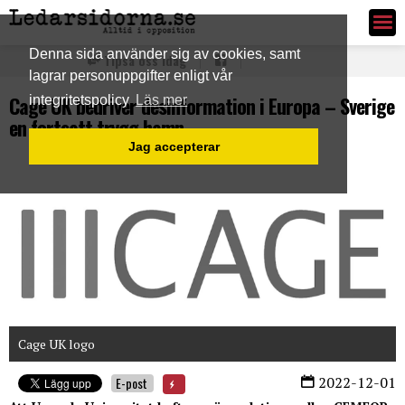
Ledarsidorna.se
Denna sida använder sig av cookies, samt
Tipsa oss idag
lagrar personuppgifter enligt vår
Cage UK bedriver desinformation i Europa – Sverige
integritetspolicy
Läs mer
en fortsatt trygg hamn
Jag accepterar
Cage UK logo
2022-12-01
E-post