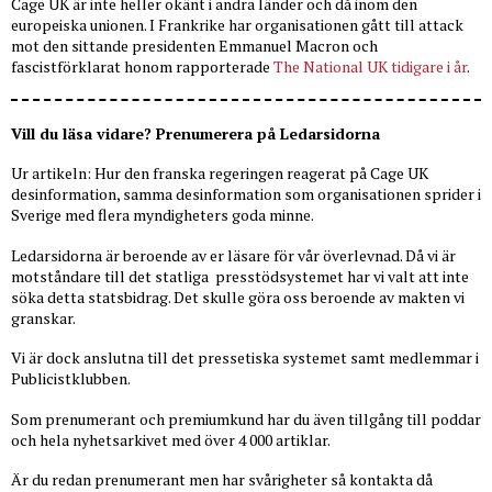
Cage UK är inte heller okänt i andra länder och då inom den
europeiska unionen. I Frankrike har organisationen gått till attack
mot den sittande presidenten Emmanuel Macron och
fascistförklarat honom rapporterade
The National UK tidigare i år
.
Vill du läsa vidare? Prenumerera på Ledarsidorna
Ur artikeln: Hur den franska regeringen reagerat på Cage UK
desinformation, samma desinformation som organisationen sprider i
Sverige med flera myndigheters goda minne.
Ledarsidorna är beroende av er läsare för vår överlevnad. Då vi är
motståndare till det statliga presstödsystemet har vi valt att inte
söka detta statsbidrag. Det skulle göra oss beroende av makten vi
granskar.
Vi är dock anslutna till det pressetiska systemet samt medlemmar i
Publicistklubben.
Som prenumerant och premiumkund har du även tillgång till poddar
och hela nyhetsarkivet med över 4 000 artiklar.
Är du redan prenumerant men har svårigheter så kontakta då