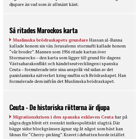
djupare än vad som är allmänt känt.
Så ritades Marockos karta
Muslimska brödraskapets grundare
Hassan al-Banna
kallade honom sin vän. Jerusalems stormufti kallade honom
“vår broder”. Mannen som 1956 ritade kartan över
Stormarocko – den karta som ligger till grund för dagens
Västsaharakonflikt och händelseutvecklingen i spanska
Ceuta – formulerade inte sina anspråk vid sidan av det
panislamiska nätverket kring muftin och Brödraskapet. Han
formulerade dem inifrån det Muslimska brödraskapet.
Ceuta - De historiska rötterna är djupa
Migrationskrisen i den spanska exklaven Ceuta
har på
några dygn blivit ett svenskt inrikespolitiskt slagträ. Där
bägge sidor blockgränsen ägnar sig åt något som bäst kan
liknas för “Cherry-picking”. Kravet i debatten borde istället