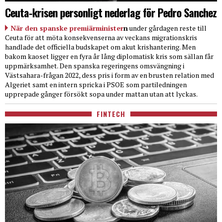
Ceuta-krisen personligt nederlag för Pedro Sanchez
När den spanske premiärminister
n
under gårdagen reste till
Ceuta för att möta konsekvenserna av veckans migrationskris
handlade det officiella budskapet om akut krishantering. Men
bakom kaoset ligger en fyra år lång diplomatisk kris som sällan får
uppmärksamhet. Den spanska regeringens omsvängning i
Västsahara-frågan 2022, dess pris i form av en brusten relation med
Algeriet samt en intern spricka i PSOE som partiledningen
upprepade gånger försökt sopa under mattan utan att lyckas.
FINTECH