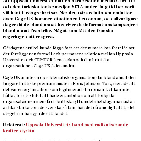
Att Uppsala Universitet haft en nära relation mellan CEMFOR
och den turkiska tankesmedjan SETA under lång tid har varit
väl känt i trängre kretsar. När den nära relationen omfattar
även Cage UK kommer situationen i en annan, och allvarligare
dager då de bland annat bedriver desinformationskampanjer i
bland annat Frankrike. Något som fått den franska
regeringen att reagera.
Gårdagens artikel kunde lägga fast att det numera kan fastslås att
det föreligger en formell och permanent relation mellan Uppsala
Universitet och CEMFOR å ena sidan och den brittiska
organisationen Cage UK å den andra.
Cage UK är inte en oproblematisk organisation där bland annat den
tidigare brittiske premiärministern Boris Johnson, Tory, menade att
det var en organisation som legitimerade terrorism. Det kan inte
hållas för uteslutet att hade en ambition om att förbjuda
organisataionen men då de brittiska yttrandefrihetslagarna nästan
är lika starka som de svenska så fann han det då omöjligt att ta det
steget när han gjorde uttalandet.
Relaterat:
Uppsala Universitets band med radikaliserande
krafter styrkta