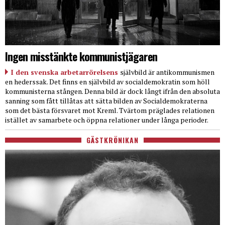
Ingen misstänkte kommunistjägaren
I den svenska arbetarrörelsens
självbild är antikommunismen
en hederssak. Det finns en självbild av socialdemokratin som höll
kommunisterna stången. Denna bild är dock långt ifrån den absoluta
sanning som fått tillåtas att sätta bilden av Socialdemokraterna
som det bästa försvaret mot Kreml. Tvärtom präglades relationen
istället av samarbete och öppna relationer under långa perioder.
GÄSTKRÖNIKAN