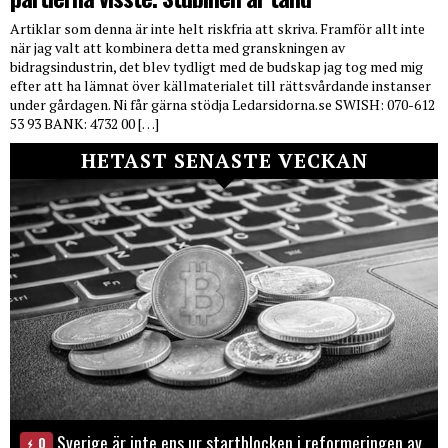
Artiklar som denna är inte helt riskfria att skriva. Framför allt inte
när jag valt att kombinera detta med granskningen av
bidragsindustrin, det blev tydligt med de budskap jag tog med mig
efter att ha lämnat över källmaterialet till rättsvårdande instanser
under gårdagen. Ni får gärna stödja Ledarsidorna.se SWISH: 070-612
53 93 BANK: 4732 00 […]
HETAST SENASTE VECKAN
Sverige är inte ens ur startblocken i reformeringen av
0