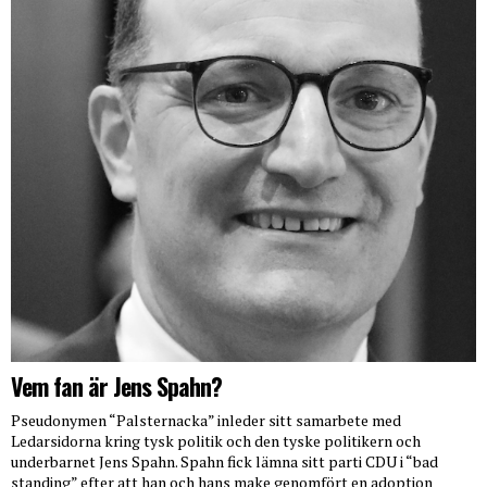
Vem fan är Jens Spahn?
Pseudonymen “Palsternacka” inleder sitt samarbete med
Ledarsidorna kring tysk politik och den tyske politikern och
underbarnet Jens Spahn. Spahn fick lämna sitt parti CDU i “bad
standing” efter att han och hans make genomfört en adoption