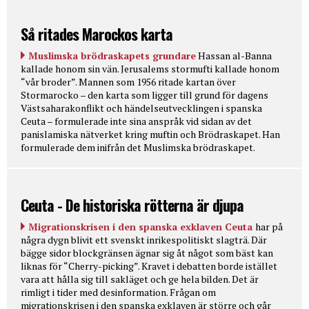
Så ritades Marockos karta
Muslimska brödraskapets grundare
Hassan al-Banna
kallade honom sin vän. Jerusalems stormufti kallade honom
“vår broder”. Mannen som 1956 ritade kartan över
Stormarocko – den karta som ligger till grund för dagens
Västsaharakonflikt och händelseutvecklingen i spanska
Ceuta – formulerade inte sina anspråk vid sidan av det
panislamiska nätverket kring muftin och Brödraskapet. Han
formulerade dem inifrån det Muslimska brödraskapet.
Ceuta - De historiska rötterna är djupa
Migrationskrisen i den spanska exklaven Ceuta
har på
några dygn blivit ett svenskt inrikespolitiskt slagträ. Där
bägge sidor blockgränsen ägnar sig åt något som bäst kan
liknas för “Cherry-picking”. Kravet i debatten borde istället
vara att hålla sig till sakläget och ge hela bilden. Det är
rimligt i tider med desinformation. Frågan om
migrationskrisen i den spanska exklaven är större och går