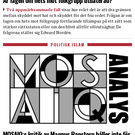
Är lagen om hets mot folkgrupp utdaterad?
Två uppmärksammade fall
visar hur svårt det är att dra gränsen
mellan skyddet mot hat och skyddet för det fria ordet. Frågan är om
lagen om hets mot folkgrupp fortfarande tillämpas på ett sätt som
stärker rättsstaten eller om den blivit alltför oförutsägbar. De
frågorna ställer sig Edward Nordén.
POLITISK ISLAM
MOSAIQ:s kritik av Magnus Ranstorp håller inte för