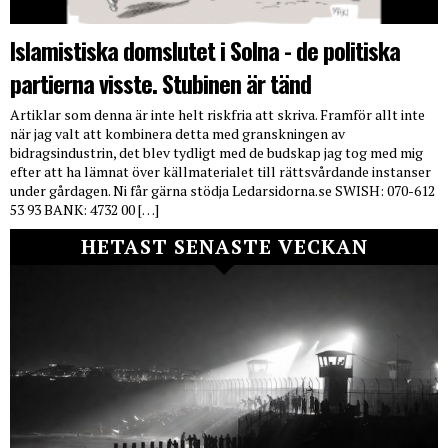
Islamistiska domslutet i Solna - de politiska
partierna visste. Stubinen är tänd
Artiklar som denna är inte helt riskfria att skriva. Framför allt inte
när jag valt att kombinera detta med granskningen av
bidragsindustrin, det blev tydligt med de budskap jag tog med mig
efter att ha lämnat över källmaterialet till rättsvårdande instanser
under gårdagen. Ni får gärna stödja Ledarsidorna.se SWISH: 070-612
53 93 BANK: 4732 00 […]
HETAST SENASTE VECKAN