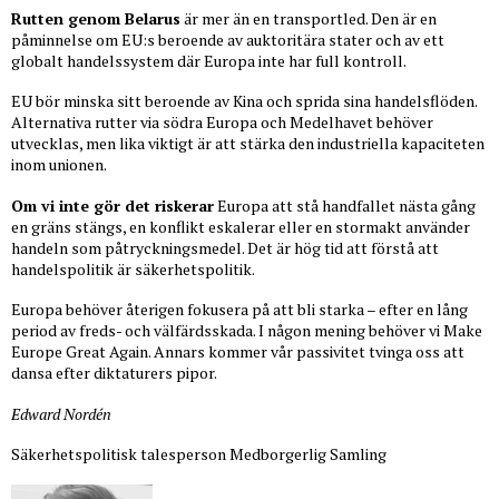
Rutten genom Belarus
är mer än en transportled. Den är en
påminnelse om EU:s beroende av auktoritära stater och av ett
globalt handelssystem där Europa inte har full kontroll.
EU bör minska sitt beroende av Kina och sprida sina handelsflöden.
Alternativa rutter via södra Europa och Medelhavet behöver
utvecklas, men lika viktigt är att stärka den industriella kapaciteten
inom unionen.
Om vi inte gör det riskerar
Europa att stå handfallet nästa gång
en gräns stängs, en konflikt eskalerar eller en stormakt använder
handeln som påtryckningsmedel. Det är hög tid att förstå att
handelspolitik är säkerhetspolitik.
Europa behöver återigen fokusera på att bli starka – efter en lång
period av freds- och välfärdsskada. I någon mening behöver vi Make
Europe Great Again. Annars kommer vår passivitet tvinga oss att
dansa efter diktaturers pipor.
Edward Nordén
Säkerhetspolitisk talesperson Medborgerlig Samling