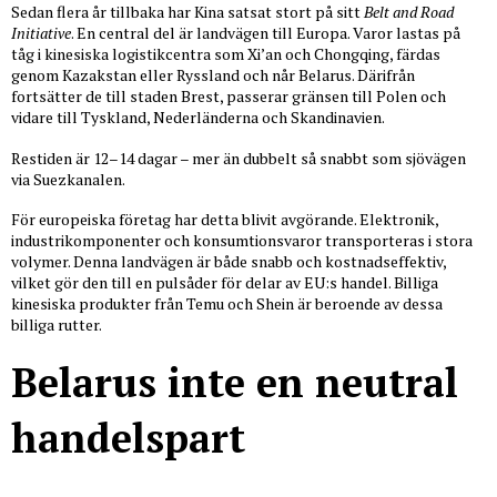
Sedan flera år tillbaka har Kina satsat stort på sitt
Belt and Road
Initiative
. En central del är landvägen till Europa. Varor lastas på
tåg i kinesiska logistikcentra som Xi’an och Chongqing, färdas
genom Kazakstan eller Ryssland och når Belarus. Därifrån
fortsätter de till staden Brest, passerar gränsen till Polen och
vidare till Tyskland, Nederländerna och Skandinavien.
Restiden är 12–14 dagar – mer än dubbelt så snabbt som sjövägen
via Suezkanalen.
För europeiska företag har detta blivit avgörande. Elektronik,
industrikomponenter och konsumtionsvaror transporteras i stora
volymer. Denna landvägen är både snabb och kostnadseffektiv,
vilket gör den till en pulsåder för delar av EU:s handel. Billiga
kinesiska produkter från Temu och Shein är beroende av dessa
billiga rutter.
Belarus inte en neutral
handelspart