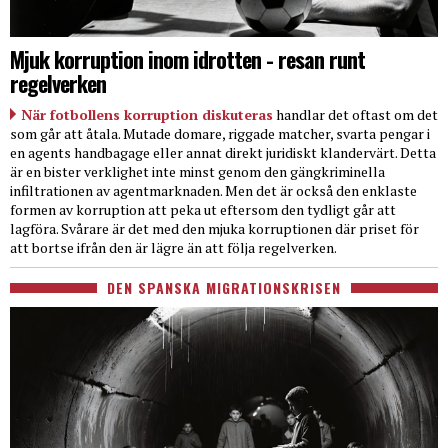
Mjuk korruption inom idrotten - resan runt
regelverken
När fotbollens korruption diskuteras
handlar det oftast om det
som går att åtala. Mutade domare, riggade matcher, svarta pengar i
en agents handbagage eller annat direkt juridiskt klandervärt. Detta
är en bister verklighet inte minst genom den gängkriminella
infiltrationen av agentmarknaden. Men det är också den enklaste
formen av korruption att peka ut eftersom den tydligt går att
lagföra. Svårare är det med den mjuka korruptionen där priset för
att bortse ifrån den är lägre än att följa regelverken.
DEN SPANSKA MIGRATIONSKRISEN