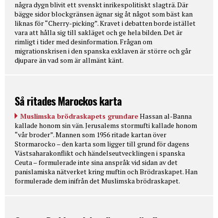
några dygn blivit ett svenskt inrikespolitiskt slagträ. Där
bägge sidor blockgränsen ägnar sig åt något som bäst kan
liknas för “Cherry-picking”. Kravet i debatten borde istället
vara att hålla sig till sakläget och ge hela bilden. Det är
rimligt i tider med desinformation. Frågan om
migrationskrisen i den spanska exklaven är större och går
djupare än vad som är allmänt känt.
Så ritades Marockos karta
Muslimska brödraskapets grundare
Hassan al-Banna
kallade honom sin vän. Jerusalems stormufti kallade honom
“vår broder”. Mannen som 1956 ritade kartan över
Stormarocko – den karta som ligger till grund för dagens
Västsaharakonflikt och händelseutvecklingen i spanska
Ceuta – formulerade inte sina anspråk vid sidan av det
panislamiska nätverket kring muftin och Brödraskapet. Han
formulerade dem inifrån det Muslimska brödraskapet.