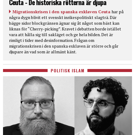
Ceuta - De historiska rötterna är djupa
Migrationskrisen i den spanska exklaven Ceuta
har på
några dygn blivit ett svenskt inrikespolitiskt slagträ. Där
bägge sidor blockgränsen ägnar sig åt något som bäst kan
liknas för “Cherry-picking”. Kravet i debatten borde istället
vara att hålla sig till sakläget och ge hela bilden. Det är
rimligt i tider med desinformation. Frågan om
migrationskrisen i den spanska exklaven är större och går
djupare än vad som är allmänt känt.
POLITISK ISLAM