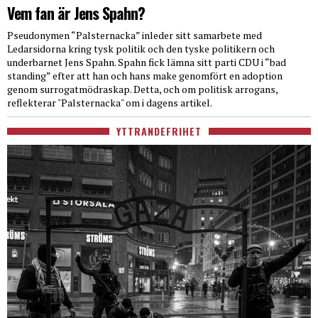
Vem fan är Jens Spahn?
Pseudonymen “Palsternacka” inleder sitt samarbete med
Ledarsidorna kring tysk politik och den tyske politikern och
underbarnet Jens Spahn. Spahn fick lämna sitt parti CDU i “bad
standing” efter att han och hans make genomfört en adoption
genom surrogatmödraskap. Detta, och om politisk arrogans,
reflekterar "Palsternacka" om i dagens artikel.
YTTRANDEFRIHET