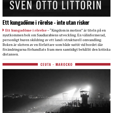
Ett kungadöme i rörelse - inte utan risker
Ett kungadöme i rörelse
– “Kingdom in motion” är titeln på en
nyutkommen bok om Saudiarabiens utveckling. En välinformerad,
personligt buren skildring av ett land i strukturell omvandling.
Boken är skriven av en författare som både suttit vid bordet där
förändringarna förhandlats fram men samtidigt behållit den kritiska
distansen.
CEUTA - MAROCKO