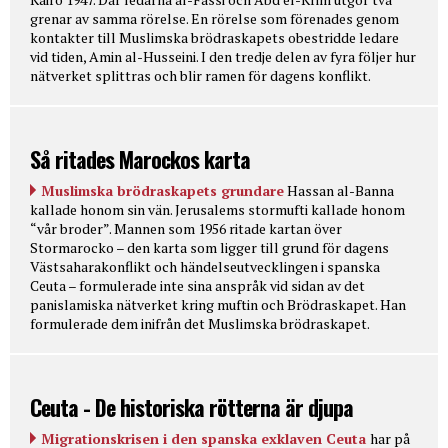
grenar av samma rörelse. En rörelse som förenades genom
kontakter till Muslimska brödraskapets obestridde ledare
vid tiden, Amin al-Husseini. I den tredje delen av fyra följer hur
nätverket splittras och blir ramen för dagens konflikt.
Så ritades Marockos karta
Muslimska brödraskapets grundare
Hassan al-Banna
kallade honom sin vän. Jerusalems stormufti kallade honom
“vår broder”. Mannen som 1956 ritade kartan över
Stormarocko – den karta som ligger till grund för dagens
Västsaharakonflikt och händelseutvecklingen i spanska
Ceuta – formulerade inte sina anspråk vid sidan av det
panislamiska nätverket kring muftin och Brödraskapet. Han
formulerade dem inifrån det Muslimska brödraskapet.
Ceuta - De historiska rötterna är djupa
Migrationskrisen i den spanska exklaven Ceuta
har på