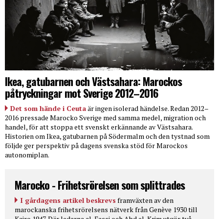
Ikea, gatubarnen och Västsahara: Marockos
påtryckningar mot Sverige 2012–2016
Det som hände i Ceuta
är ingen isolerad händelse. Redan 2012–
2016 pressade Marocko Sverige med samma medel, migration och
handel, för att stoppa ett svenskt erkännande av Västsahara.
Historien om Ikea, gatubarnen på Södermalm och den tystnad som
följde ger perspektiv på dagens svenska stöd för Marockos
autonomiplan.
Marocko - Frihetsrörelsen som splittrades
I gårdagens artikel beskrevs
framväxten av den
marockanska frihetsrörelsens nätverk från Genève 1930 till
Kairo 1947. Där ledarna al-Fassi och Abd el-Krim utgör två