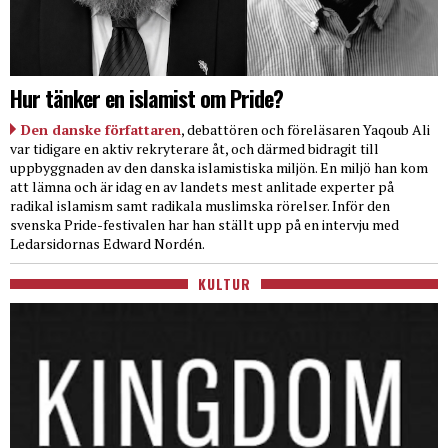
Hur tänker en islamist om Pride?
Den danske författaren
, debattören och föreläsaren Yaqoub Ali
var tidigare en aktiv rekryterare åt, och därmed bidragit till
uppbyggnaden av den danska islamistiska miljön. En miljö han kom
att lämna och är idag en av landets mest anlitade experter på
radikal islamism samt radikala muslimska rörelser. Inför den
svenska Pride-festivalen har han ställt upp på en intervju med
Ledarsidornas Edward Nordén.
KULTUR