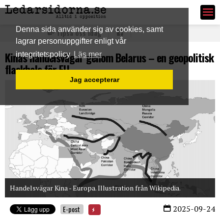
Ledarsidorna.se
Denna sida använder sig av cookies, samt
Tipsa oss idag
lagrar personuppgifter enligt vår
Kinas handelsvägar genom Belarus – en geopolitisk
integritetspolicy
Läs mer
flaskhals för EU
Jag accepterar
Handelsvägar Kina - Europa. Illustration från Wikipedia.
2025-09-24
E-post