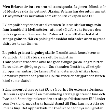
Men Belarus är inte
en neutral transitpunkt. Regimen i Minsk står
på Moskvas sida i kriget mot Ukraina. Belarus har dessutom använt
s.k. asymmetrisk migration som ett politiskt vapen mot EU.
I klarspråk betyder det att diktaturen Belarus skickar unga män
från framförallt Mellanöstern att med våld försöka forcera den
polska gränsen. Som svar har Polen vid flera tillfällen hotat att
stänga gränsen. När en polsk gränssoldat mördades av en migrant
skärptes tonen än mer.
En polsk gränsstängning
skulle få omfattande konsekvenser.
Varuflöden till EU störs, särskilt för industrin.
Transportkostnaderna ökar när gods tvingas gå via längre rutter.
Beroendet av sjövägen genom Suezkanalen förstärks, vilket gör
Europa mer sårbart för kriser i Mellanöstern och Afrikas horn.
Somaliska pirater och Jemens Houthi-rebeller har gjort den rutten
känd som riskabel.
Stängningen belyser också EU:s sårbarhet för externa störningar.
Den kan skapa krav på en mer enhetlig strategi gentemot Kina och
Ryssland. Samtidigt riskerar den att skapa friktion inom EU: länder
som Tyskland, med starka handelsband till Kina, kan motsätta sig
Polens linje. Det öppnar både för konflikt och för nya möjligheter