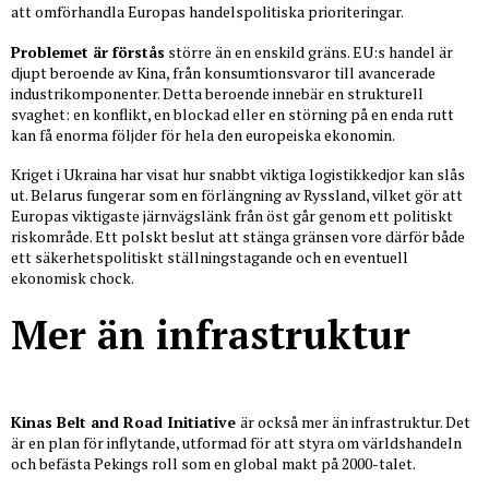
att omförhandla Europas handelspolitiska prioriteringar.
Problemet är förstås
större än en enskild gräns. EU:s handel är
djupt beroende av Kina, från konsumtionsvaror till avancerade
industrikomponenter. Detta beroende innebär en strukturell
svaghet: en konflikt, en blockad eller en störning på en enda rutt
kan få enorma följder för hela den europeiska ekonomin.
Kriget i Ukraina har visat hur snabbt viktiga logistikkedjor kan slås
ut. Belarus fungerar som en förlängning av Ryssland, vilket gör att
Europas viktigaste järnvägslänk från öst går genom ett politiskt
riskområde. Ett polskt beslut att stänga gränsen vore därför både
ett säkerhetspolitiskt ställningstagande och en eventuell
ekonomisk chock.
Mer än infrastruktur
Kinas Belt and Road Initiative
är också mer än infrastruktur. Det
är en plan för inflytande, utformad för att styra om världshandeln
och befästa Pekings roll som en global makt på 2000-talet.