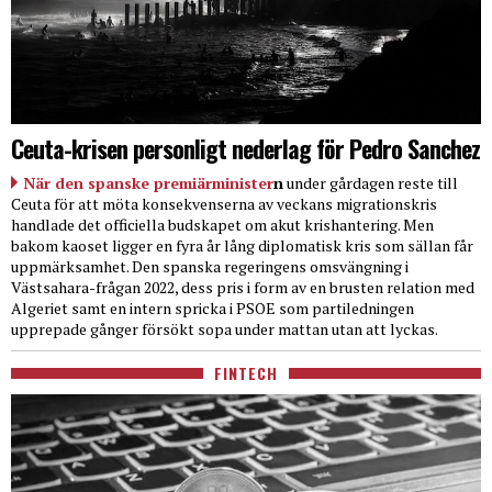
Ceuta-krisen personligt nederlag för Pedro Sanchez
När den spanske premiärminister
n
under gårdagen reste till
Ceuta för att möta konsekvenserna av veckans migrationskris
handlade det officiella budskapet om akut krishantering. Men
bakom kaoset ligger en fyra år lång diplomatisk kris som sällan får
uppmärksamhet. Den spanska regeringens omsvängning i
Västsahara-frågan 2022, dess pris i form av en brusten relation med
Algeriet samt en intern spricka i PSOE som partiledningen
upprepade gånger försökt sopa under mattan utan att lyckas.
FINTECH