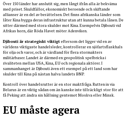
Över 150 länder har anslutit sig, men långt ifrån alla är bekväma
med priset. Skuldfällor, ekonomiskt beroende och skiftande
allianser är en del av berättelsen. Det finns afrikanska länder som
låter Kina bygga deras infrastruktur utan att kunna betala lånen. De
sitter därmed med stora skulder mot Kina. Exempelvis Djibouti vid
Afrikas horn, där Röda Havet möter Adenviken.
Djibouti är strategiskt viktigt
eftersom det ligger vid en av
världens viktigaste handelsleder, kontrollerar en sjöfartsflaskhals
för olja och varor, och är värdland för flera stormakters
militärbaser. Landet är därmed en geopolitisk spelbricka i
rivaliteten mellan USA, Kina, EU och regionala aktörer. I
sammanhanget är Djibouti även ett exempel på ett land som har
skulder till Kina på nästan halva landets BNP.
Kontroll över handelsrutter är en stor maktfråga. Rutten in via
Belarus är en viktig sådan om än kanske inte tillräckligt stor för att
få Peking att ändra sin hållning gentemot Moskva eller Minsk.
EU måste agera