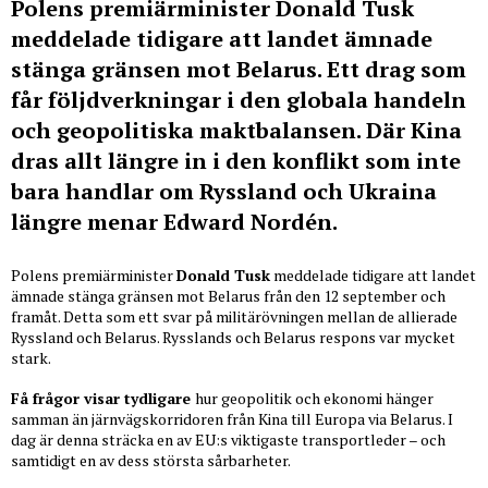
Polens premiärminister Donald Tusk
meddelade tidigare att landet ämnade
stänga gränsen mot Belarus. Ett drag som
får följdverkningar i den globala handeln
och geopolitiska maktbalansen. Där Kina
dras allt längre in i den konflikt som inte
bara handlar om Ryssland och Ukraina
längre menar Edward Nordén.
Polens premiärminister
Donald Tusk
meddelade tidigare att landet
ämnade stänga gränsen mot Belarus från den 12 september och
framåt. Detta som ett svar på militärövningen mellan de allierade
Ryssland och Belarus. Rysslands och Belarus respons var mycket
stark.
Få frågor visar tydligare
hur geopolitik och ekonomi hänger
samman än järnvägskorridoren från Kina till Europa via Belarus. I
dag är denna sträcka en av EU:s viktigaste transportleder – och
samtidigt en av dess största sårbarheter.