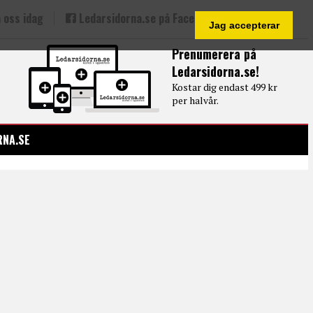
 oss idag
Ledarsidorna.se på Facebook
Jag accepterar
Prenumerera på
Ledarsidorna.se!
Kostar dig endast 499 kr
per halvår.
RNA.SE