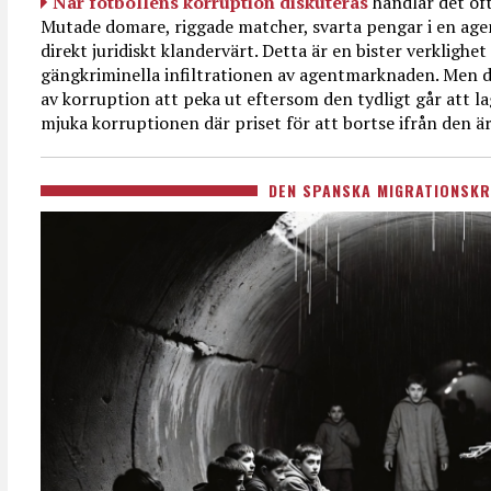
När fotbollens korruption diskuteras
handlar det oft
Mutade domare, riggade matcher, svarta pengar i en age
direkt juridiskt klandervärt. Detta är en bister verkligh
gängkriminella infiltrationen av agentmarknaden. Men d
av korruption att peka ut eftersom den tydligt går att l
mjuka korruptionen där priset för att bortse ifrån den är
DEN SPANSKA MIGRATIONSKR