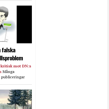
 falska
llsproblem
kritisk mot DN:s
in
Många
 publiceringar