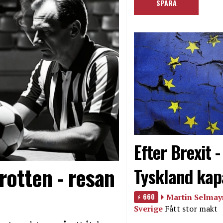
Efter Brexit 
rotten - resan
Tyskland kap
660
Martin Selmayr
Sverige
Fått stor makt