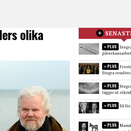
ers olika
SENAST
PLUS
Stegra
påverkansarbet
PLUS
Frost
Stegra resulter
PLUS
Stegr
lägger ut rökri
PLUS
Så fö
PLUS
Mamda