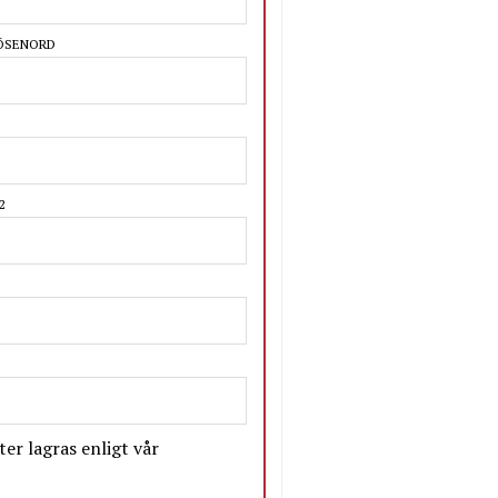
LÖSENORD
2
er lagras enligt vår