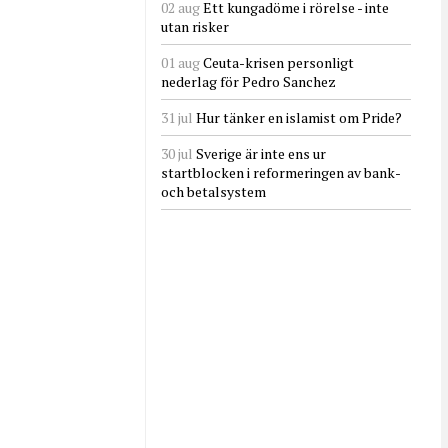
02 aug
Ett kungadöme i rörelse - inte
utan risker
01 aug
Ceuta-krisen personligt
nederlag för Pedro Sanchez
31 jul
Hur tänker en islamist om Pride?
30 jul
Sverige är inte ens ur
startblocken i reformeringen av bank-
och betalsystem