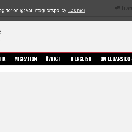
Tipsa
fter enligt vår integritetspolicy
Läs mer
Ledarsidorna.se
TIK
MIGRATION
ÖVRIGT
IN ENGLISH
OM LEDARSIDO