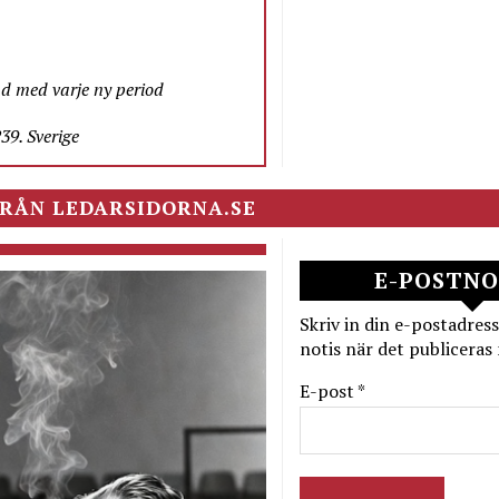
nd med varje ny period
9. Sverige
RÅN LEDARSIDORNA.SE
E-POSTNO
Skriv in din e-postadress
notis när det publiceras 
E-post *