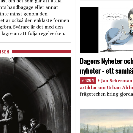
ast om det som går att åtala.
nts handbagage eller annat
et inte minst genom den
et är också den enklaste formen
agföra. Svårare är det med den
 lägre än att följa regelverken.
ISEN
Dagens Nyheter och
nyheter - ett samhä
1204
Jan Scherman 
artiklar om Urban Ahl
frågetecken kring gjorda