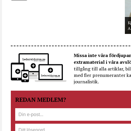
K
A
Missa inte våra fördjupa
extramaterial i våra avsl
tillgång till alla artiklar, 
med fler prenumeranter ka
journalistik.
REDAN MEDLEM?