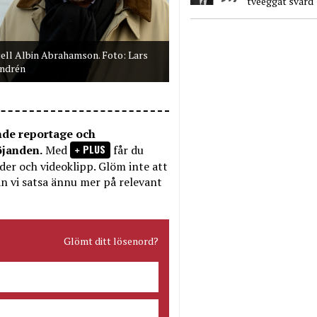
tveeggat svärd
jell Albin Abrahamson. Foto: Lars
ndrén
nde reportage och
PLUS
öjanden.
Med
får du
bilder och videoklipp. Glöm inte att
n vi satsa ännu mer på relevant
Glömt ditt lösenord?