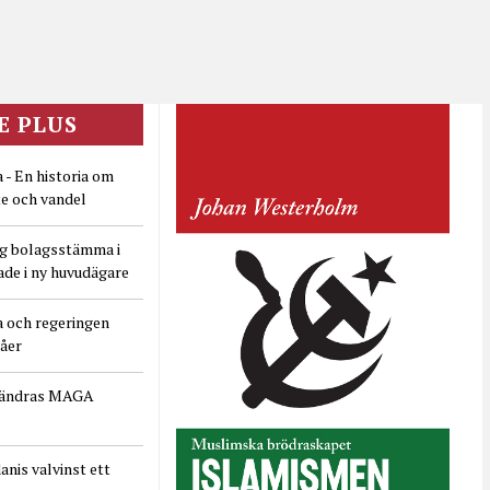
E PLUS
 - En historia om
e och vandel
ig bolagsstämma i
ade i ny huvudägare
a och regeringen
dåer
rändras MAGA
nis valvinst ett