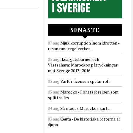
SENASTE
07 aug
Mjuk korruption inom idrotten -
resan runt regelverken
05 aug
Ikea, gatubarnen och
Västsahara: Marockos påtryckningar
mot Sverige 2012–2016
05 aug
Varför licensen spelar roll
05 aug
Marocko - Frihetsrörelsen som
splittrades
04 aug
Så ritades Marockos karta
03 aug
Ceuta - De historiska rötterna är
djupa