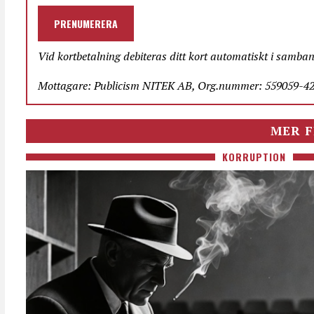
PRENUMERERA
Vid kortbetalning debiteras ditt kort automatiskt i samba
Mottagare: Publicism NITEK AB, Org.nummer: 559059-423
MER F
KORRUPTION