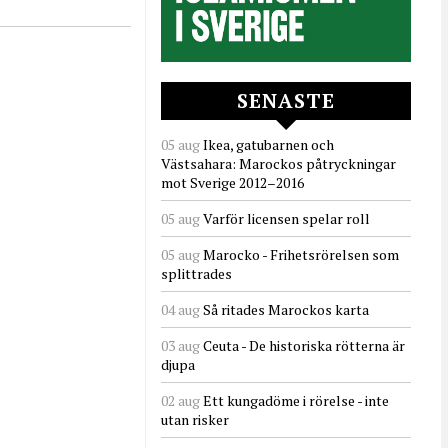
SENASTE
05 aug
Ikea, gatubarnen och
Västsahara: Marockos påtryckningar
mot Sverige 2012–2016
05 aug
Varför licensen spelar roll
05 aug
Marocko - Frihetsrörelsen som
splittrades
04 aug
Så ritades Marockos karta
03 aug
Ceuta - De historiska rötterna är
djupa
02 aug
Ett kungadöme i rörelse - inte
utan risker