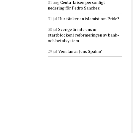
01 aug
Ceuta-krisen personligt
nederlag för Pedro Sanchez
31 jul
Hur tänker en islamist om Pride?
30 jul
Sverige är inte ens ur
startblocken i reformeringen av bank-
och betalsystem
29 jul
Vem fan är Jens Spahn?