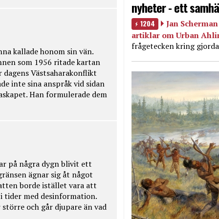
nyheter - ett samhä
1204
Jan Scherman 
artiklar om Urban Ahl
frågetecken kring gjorda
na kallade honom sin vän.
nnen som 1956 ritade kartan
r dagens Västsaharakonflikt
de inte sina anspråk vid sidan
raskapet. Han formulerade dem
ar på några dygn blivit ett
kgränsen ägnar sig åt något
tten borde istället vara att
t i tider med desinformation.
 större och går djupare än vad