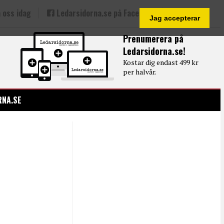
 oss idag
Ledarsidorna.se på Facebook
Jag accepterar
Prenumerera på
Ledarsidorna.se!
Kostar dig endast 499 kr
per halvår.
RNA.SE