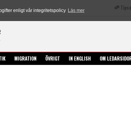
Tipsa
fter enligt vår integritetspolicy
Läs mer
Ledarsidorna.se
TIK
MIGRATION
ÖVRIGT
IN ENGLISH
OM LEDARSIDO