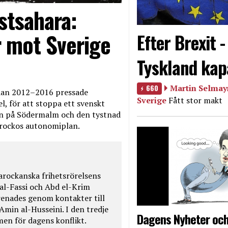
stsahara:
 mot Sverige
Efter Brexit 
Tyskland kap
660
Martin Selmayr
edan 2012–2016 pressade
Sverige
Fått stor makt
, för att stoppa ett svenskt
en på Södermalm och den tystnad
Marockos autonomiplan.
rockanska frihetsrörelsens
 al-Fassi och Abd el-Krim
renades genom kontakter till
Amin al-Husseini. I den tredje
Dagens Nyheter och
amen för dagens konflikt.