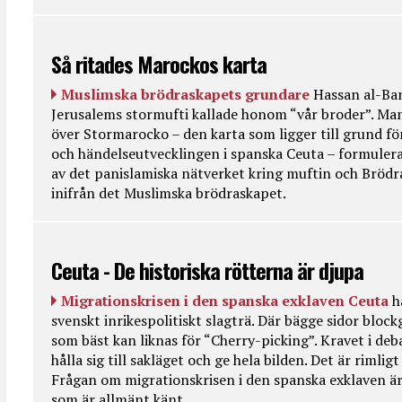
Så ritades Marockos karta
Muslimska brödraskapets grundare
Hassan al-Ban
Jerusalems stormufti kallade honom “vår broder”. Ma
över Stormarocko – den karta som ligger till grund fö
och händelseutvecklingen i spanska Ceuta – formulera
av det panislamiska nätverket kring muftin och Bröd
inifrån det Muslimska brödraskapet.
Ceuta - De historiska rötterna är djupa
Migrationskrisen i den spanska exklaven Ceuta
h
svenskt inrikespolitiskt slagträ. Där bägge sidor bloc
som bäst kan liknas för “Cherry-picking”. Kravet i deba
hålla sig till sakläget och ge hela bilden. Det är rimlig
Frågan om migrationskrisen i den spanska exklaven är
som är allmänt känt.