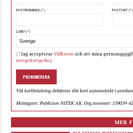
POSTNUMMER
(*)
POSTORT
(*)
LAND
(*)
Jag accepterar
Villkoren
och att mina personuppgift
integritetspolicy
PRENUMERERA
Vid kortbetalning debiteras ditt kort automatiskt i samba
Mottagare: Publicism NITEK AB, Org.nummer: 559059-423
MER F