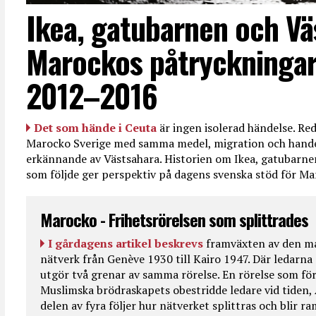
Ikea, gatubarnen och Vä
Marockos påtryckningar
2012–2016
Det som hände i Ceuta
är ingen isolerad händelse. R
Marocko Sverige med samma medel, migration och handel
erkännande av Västsahara. Historien om Ikea, gatubarn
som följde ger perspektiv på dagens svenska stöd för 
Marocko - Frihetsrörelsen som splittrades
I gårdagens artikel beskrevs
framväxten av den ma
nätverk från Genève 1930 till Kairo 1947. Där ledarna
utgör två grenar av samma rörelse. En rörelse som fö
Muslimska brödraskapets obestridde ledare vid tiden, 
delen av fyra följer hur nätverket splittras och blir r