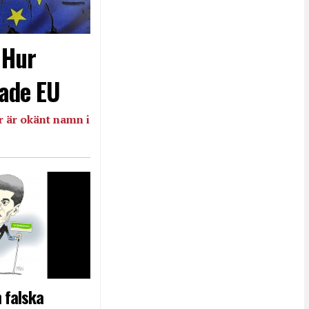
- Hur
ade EU
 är okänt namn i
 falska