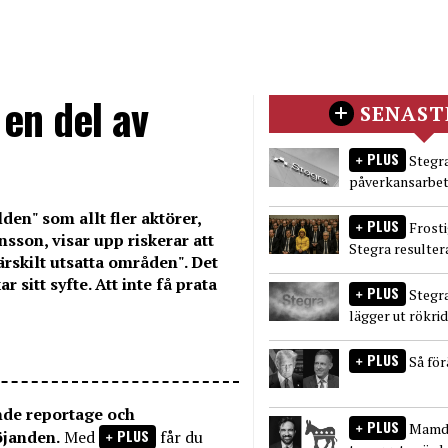
 en del av
SENAST
PLUS
Stegra
påverkansarbet
den" som allt fler aktörer,
PLUS
Frost
nsson, visar upp riskerar att
Stegra resulter
ärskilt utsatta områden". Det
sitt syfte. Att inte få prata
PLUS
Stegr
lägger ut rökri
PLUS
Så fö
nde reportage och
PLUS
Mamda
PLUS
öjanden.
Med
får du