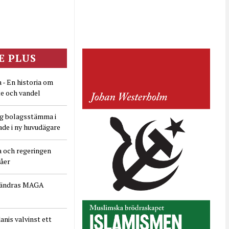
E PLUS
 - En historia om
e och vandel
ig bolagsstämma i
ade i ny huvudägare
a och regeringen
dåer
rändras MAGA
nis valvinst ett