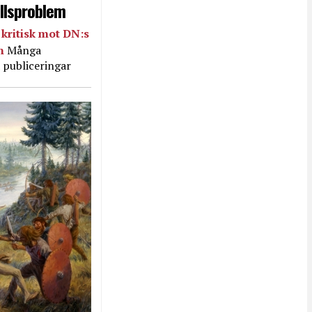
llsproblem
kritisk mot DN:s
in
Många
 publiceringar