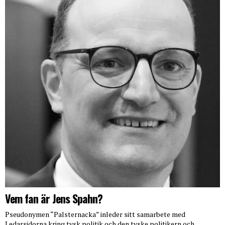
Vem fan är Jens Spahn?
Pseudonymen “Palsternacka” inleder sitt samarbete med
Ledarsidorna kring tysk politik och den tyske politikern och