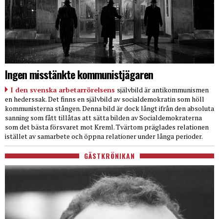
Ingen misstänkte kommunistjägaren
I den svenska arbetarrörelsens
självbild är antikommunismen
en hederssak. Det finns en självbild av socialdemokratin som höll
kommunisterna stången. Denna bild är dock långt ifrån den absoluta
sanning som fått tillåtas att sätta bilden av Socialdemokraterna
som det bästa försvaret mot Kreml. Tvärtom präglades relationen
istället av samarbete och öppna relationer under långa perioder.
GÄSTKRÖNIKAN