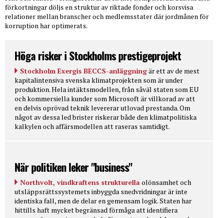
förkortningar döljs en struktur av riktade fonder och korsvisa
relationer mellan branscher och medlemsstater där jordmånen för
korruption har optimerats.
Höga risker i Stockholms prestigeprojekt
Stockholm Exergis BECCS-anläggning
är ett av de mest
kapitalintensiva svenska klimatprojekten som är under
produktion. Hela intäktsmodellen, från såväl staten som EU
och kommersiella kunder som Microsoft är villkorad av att
en delvis oprövad teknik levererar utlovad prestanda. Om
något av dessa led brister riskerar både den klimatpolitiska
kalkylen och affärsmodellen att raseras samtidigt.
När politiken leker "business"
Northvolt, vindkraftens strukturella
olönsamhet och
utsläppsrättssystemets inbyggda snedvridningar är inte
identiska fall, men de delar en gemensam logik. Staten har
hittills haft mycket begränsad förmåga att identifiera