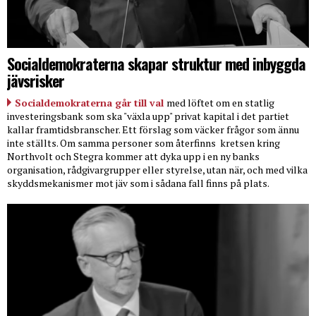
Socialdemokraterna skapar struktur med inbyggda
jävsrisker
Socialdemokraterna går till val
med löftet om en statlig
investeringsbank som ska "växla upp" privat kapital i det partiet
kallar framtidsbranscher. Ett förslag som väcker frågor som ännu
inte ställts. Om samma personer som återfinns
kretsen kring
Northvolt och Stegra kommer att dyka upp i en ny banks
organisation, rådgivargrupper eller styrelse, utan när, och med vilka
skyddsmekanismer mot jäv som i sådana fall finns på plats.