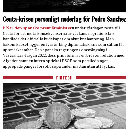
Ceuta-krisen personligt nederlag för Pedro Sanchez
När den spanske premiärminister
n
under gårdagen reste till
Ceuta för att möta konsekvenserna av veckans migrationskris
handlade det officiella budskapet om akut krishantering. Men
bakom kaoset ligger en fyra år lång diplomatisk kris som sällan får
uppmärksamhet. Den spanska regeringens omsvängning i
Västsahara-frågan 2022, dess pris i form av en brusten relation med
Algeriet samt en intern spricka i PSOE som partiledningen
upprepade gånger försökt sopa under mattan utan att lyckas.
FINTECH