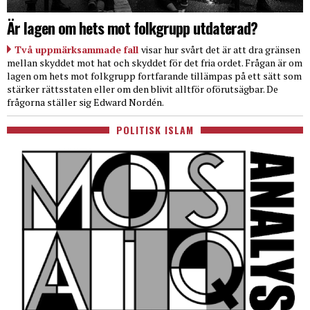
Är lagen om hets mot folkgrupp utdaterad?
Två uppmärksammade fall
visar hur svårt det är att dra gränsen
mellan skyddet mot hat och skyddet för det fria ordet. Frågan är om
lagen om hets mot folkgrupp fortfarande tillämpas på ett sätt som
stärker rättsstaten eller om den blivit alltför oförutsägbar. De
frågorna ställer sig Edward Nordén.
POLITISK ISLAM