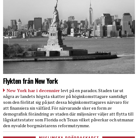
Flykten från New York
New York har i decennier
levt på en paradox. Staden tar ut
några av landets högsta skatter på höginkomsttagare samtidigt
som den förlitat sig på just dessa höginkomsttagares närvaro för
att finansiera sin välfärd. För närvarande sker en form av
demografisk förändring av staden där miljonärer väljer att flytta till
lågskattestater som Florida och Texas vilket påverkar och utmanar
den nyvalde borgmästarens reformutrymme.
MUSLIMSKA BRÖDRASKAPET