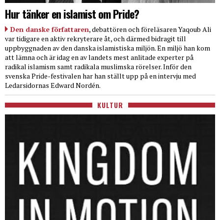
Hur tänker en islamist om Pride?
Den danske författaren
, debattören och föreläsaren Yaqoub Ali
var tidigare en aktiv rekryterare åt, och därmed bidragit till
uppbyggnaden av den danska islamistiska miljön. En miljö han kom
att lämna och är idag en av landets mest anlitade experter på
radikal islamism samt radikala muslimska rörelser. Inför den
svenska Pride-festivalen har han ställt upp på en intervju med
Ledarsidornas Edward Nordén.
KULTUR