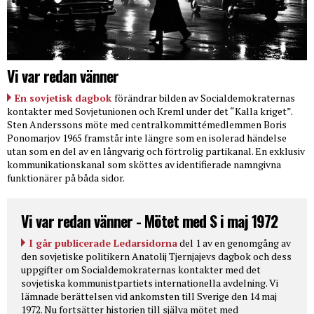
Vi var redan vänner
En sovjetisk dagbok
förändrar bilden av Socialdemokraternas
kontakter med Sovjetunionen och Kreml under det “Kalla kriget”.
Sten Anderssons möte med centralkommittémedlemmen Boris
Ponomarjov 1965 framstår inte längre som en isolerad händelse
utan som en del av en långvarig och förtrolig partikanal. En exklusiv
kommunikationskanal som sköttes av identifierade namngivna
funktionärer på båda sidor.
Vi var redan vänner - Mötet med S i maj 1972
I går publicerade Ledarsidorna
del 1 av en genomgång av
den sovjetiske politikern Anatolij Tjernjajevs dagbok och dess
uppgifter om Socialdemokraternas kontakter med det
sovjetiska kommunistpartiets internationella avdelning. Vi
lämnade berättelsen vid ankomsten till Sverige den 14 maj
1972. Nu fortsätter historien till själva mötet med