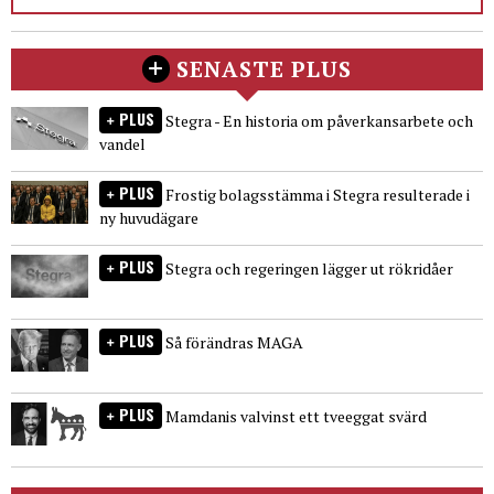
SENASTE PLUS
PLUS
Stegra - En historia om påverkansarbete och
vandel
PLUS
Frostig bolagsstämma i Stegra resulterade i
ny huvudägare
PLUS
Stegra och regeringen lägger ut rökridåer
PLUS
Så förändras MAGA
PLUS
Mamdanis valvinst ett tveeggat svärd