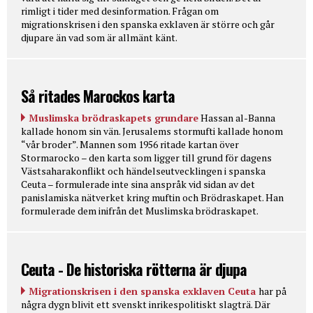
rimligt i tider med desinformation. Frågan om
migrationskrisen i den spanska exklaven är större och går
djupare än vad som är allmänt känt.
Så ritades Marockos karta
Muslimska brödraskapets grundare
Hassan al-Banna
kallade honom sin vän. Jerusalems stormufti kallade honom
“vår broder”. Mannen som 1956 ritade kartan över
Stormarocko – den karta som ligger till grund för dagens
Västsaharakonflikt och händelseutvecklingen i spanska
Ceuta – formulerade inte sina anspråk vid sidan av det
panislamiska nätverket kring muftin och Brödraskapet. Han
formulerade dem inifrån det Muslimska brödraskapet.
Ceuta - De historiska rötterna är djupa
Migrationskrisen i den spanska exklaven Ceuta
har på
några dygn blivit ett svenskt inrikespolitiskt slagträ. Där