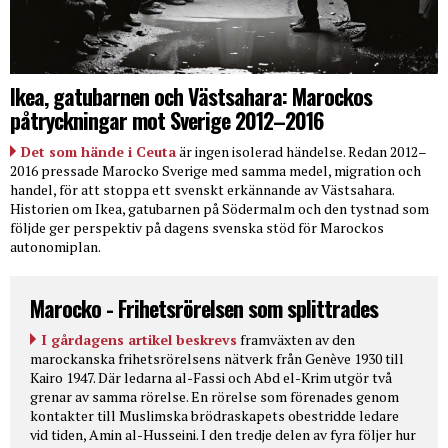
Ikea, gatubarnen och Västsahara: Marockos
påtryckningar mot Sverige 2012–2016
Det som hände i Ceuta
är ingen isolerad händelse. Redan 2012–
2016 pressade Marocko Sverige med samma medel, migration och
handel, för att stoppa ett svenskt erkännande av Västsahara.
Historien om Ikea, gatubarnen på Södermalm och den tystnad som
följde ger perspektiv på dagens svenska stöd för Marockos
autonomiplan.
Marocko - Frihetsrörelsen som splittrades
I gårdagens artikel beskrevs
framväxten av den
marockanska frihetsrörelsens nätverk från Genève 1930 till
Kairo 1947. Där ledarna al-Fassi och Abd el-Krim utgör två
grenar av samma rörelse. En rörelse som förenades genom
kontakter till Muslimska brödraskapets obestridde ledare
vid tiden, Amin al-Husseini. I den tredje delen av fyra följer hur