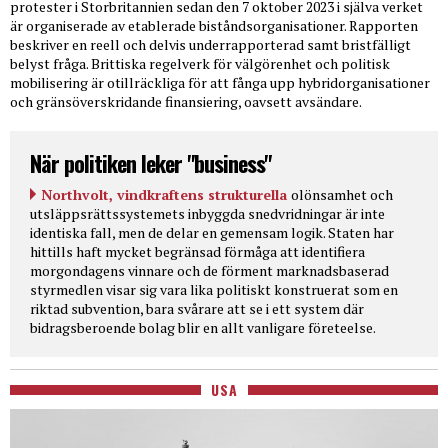
protester i Storbritannien sedan den 7 oktober 2023 i själva verket
är organiserade av etablerade biståndsorganisationer. Rapporten
beskriver en reell och delvis underrapporterad samt bristfälligt
belyst fråga. Brittiska regelverk för välgörenhet och politisk
mobilisering är otillräckliga för att fånga upp hybridorganisationer
och gränsöverskridande finansiering, oavsett avsändare.
När politiken leker "business"
Northvolt, vindkraftens strukturella
olönsamhet och
utsläppsrättssystemets inbyggda snedvridningar är inte
identiska fall, men de delar en gemensam logik. Staten har
hittills haft mycket begränsad förmåga att identifiera
morgondagens vinnare och de förment marknadsbaserad
styrmedlen visar sig vara lika politiskt konstruerat som en
riktad subvention, bara svårare att se i ett system där
bidragsberoende bolag blir en allt vanligare företeelse.
USA