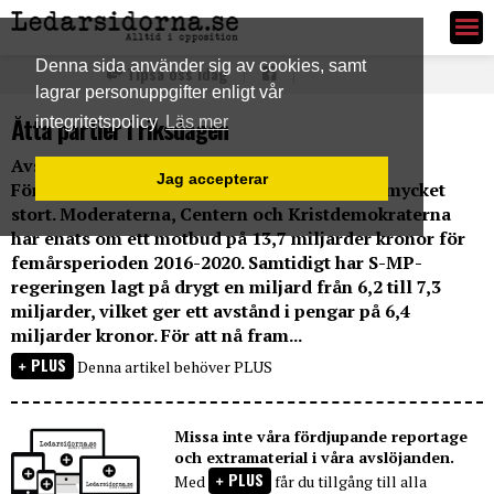
Ledarsidorna.se
Denna sida använder sig av cookies, samt
Tipsa oss idag
lagrar personuppgifter enligt vår
Åtta partier i riksdagen
integritetspolicy
Läs mer
Avståndet mellan parterna i
Jag accepterar
Försvarsöverenskommelsen är fortfarande mycket
stort. Moderaterna, Centern och Kristdemokraterna
har enats om ett motbud på 13,7 miljarder kronor för
femårsperioden 2016-2020. Samtidigt har S-MP-
regeringen lagt på drygt en miljard från 6,2 till 7,3
miljarder, vilket ger ett avstånd i pengar på 6,4
miljarder kronor. För att nå fram...
PLUS
Denna artikel behöver PLUS
Missa inte våra fördjupande reportage
och extramaterial i våra avslöjanden.
PLUS
Med
får du tillgång till alla