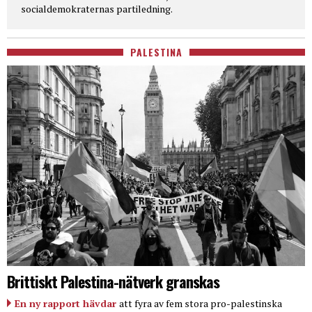
socialdemokraternas partiledning.
PALESTINA
Brittiskt Palestina-nätverk granskas
En ny rapport hävdar
att fyra av fem stora pro-palestinska