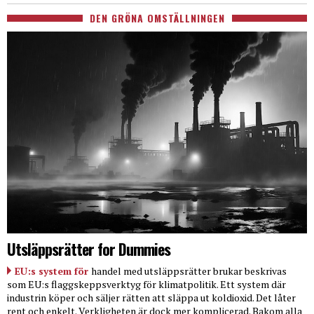
DEN GRÖNA OMSTÄLLNINGEN
Utsläppsrätter for Dummies
EU:s system för
handel med utsläppsrätter brukar beskrivas
som EU:s flaggskeppsverktyg för klimatpolitik. Ett system där
industrin köper och säljer rätten att släppa ut koldioxid. Det låter
rent och enkelt. Verkligheten är dock mer komplicerad. Bakom alla