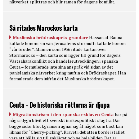
nätverket splittras och blir ramen för dagens konflikt.
Så ritades Marockos karta
Muslimska brödraskapets grundare
Hassan al-Banna
kallade honom sin vän. Jerusalems stormufti kallade honom
“vår broder”. Mannen som 1956 ritade kartan över
Stormarocko – den karta som ligger till grund för dagens
Västsaharakonflikt och händelseutvecklingen i spanska
Ceuta – formulerade inte sina anspråk vid sidan av det
panislamiska nätverket kring muftin och Brödraskapet. Han
formulerade dem inifrån det Muslimska brödraskapet.
Ceuta - De historiska rötterna är djupa
Migrationskrisen i den spanska exklaven Ceuta
har på
några dygn blivit ett svenskt inrikespolitiskt slagträ. Där
bägge sidor blockgränsen ägnar sig åt något som bäst kan
liknas för “Cherry-picking”. Kravet i debatten borde istället
vara att hålla sig till sakläget och ge hela bilden. Det är