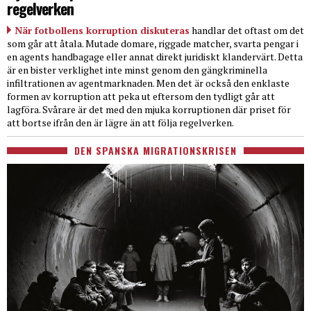
regelverken
När fotbollens korruption diskuteras
handlar det oftast om det
som går att åtala. Mutade domare, riggade matcher, svarta pengar i
en agents handbagage eller annat direkt juridiskt klandervärt. Detta
är en bister verklighet inte minst genom den gängkriminella
infiltrationen av agentmarknaden. Men det är också den enklaste
formen av korruption att peka ut eftersom den tydligt går att
lagföra. Svårare är det med den mjuka korruptionen där priset för
att bortse ifrån den är lägre än att följa regelverken.
DEN SPANSKA MIGRATIONSKRISEN