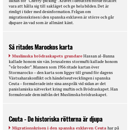
liknas för “Cherry-picking”. Kravet i debatten borde istället
vara att hålla sig till sakläget och ge hela bilden. Det är
rimligt i tider med desinformation. Frågan om
migrationskrisen i den spanska exklaven är större och går
djupare än vad som är allmänt känt.
Så ritades Marockos karta
Muslimska brödraskapets grundare
Hassan al-Banna
kallade honom sin vän. Jerusalems stormufti kallade honom
“vår broder”. Mannen som 1956 ritade kartan över
Stormarocko – den karta som ligger till grund för dagens
Västsaharakonflikt och händelseutvecklingen i spanska
Ceuta – formulerade inte sina anspråk vid sidan av det
panislamiska nätverket kring muftin och Brödraskapet. Han
formulerade dem inifrån det Muslimska brödraskapet.
Ceuta - De historiska rötterna är djupa
Migrationskrisen i den spanska exklaven Ceuta
har på