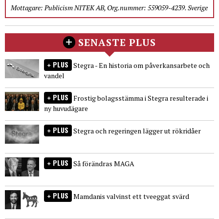
Mottagare: Publicism NITEK AB, Org.nummer: 559059-4239. Sverige
SENASTE PLUS
PLUS
Stegra - En historia om påverkansarbete och
vandel
PLUS
Frostig bolagsstämma i Stegra resulterade i
ny huvudägare
PLUS
Stegra och regeringen lägger ut rökridåer
PLUS
Så förändras MAGA
PLUS
Mamdanis valvinst ett tveeggat svärd