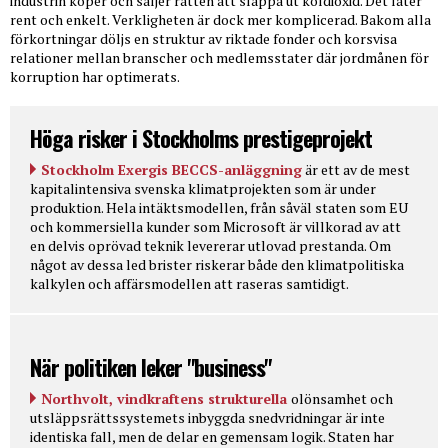
industrin köper och säljer rätten att släppa ut koldioxid. Det låter
rent och enkelt. Verkligheten är dock mer komplicerad. Bakom alla
förkortningar döljs en struktur av riktade fonder och korsvisa
relationer mellan branscher och medlemsstater där jordmånen för
korruption har optimerats.
Höga risker i Stockholms prestigeprojekt
Stockholm Exergis BECCS-anläggning
är ett av de mest
kapitalintensiva svenska klimatprojekten som är under
produktion. Hela intäktsmodellen, från såväl staten som EU
och kommersiella kunder som Microsoft är villkorad av att
en delvis oprövad teknik levererar utlovad prestanda. Om
något av dessa led brister riskerar både den klimatpolitiska
kalkylen och affärsmodellen att raseras samtidigt.
När politiken leker "business"
Northvolt, vindkraftens strukturella
olönsamhet och
utsläppsrättssystemets inbyggda snedvridningar är inte
identiska fall, men de delar en gemensam logik. Staten har