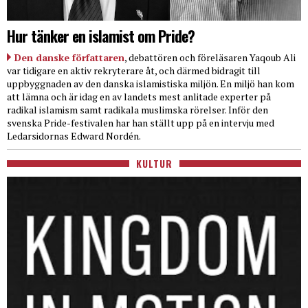
Hur tänker en islamist om Pride?
Den danske författaren
, debattören och föreläsaren Yaqoub Ali
var tidigare en aktiv rekryterare åt, och därmed bidragit till
uppbyggnaden av den danska islamistiska miljön. En miljö han kom
att lämna och är idag en av landets mest anlitade experter på
radikal islamism samt radikala muslimska rörelser. Inför den
svenska Pride-festivalen har han ställt upp på en intervju med
Ledarsidornas Edward Nordén.
KULTUR