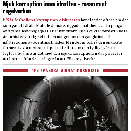
Mjuk korruption inom idrotten - resan runt
regelverken
När fotbollens korruption diskuteras
handlar det oftast om det
som går att åtala. Mutade domare, riggade matcher, svarta pengar i
en agents handbagage eller annat direkt juridiskt klandervärt. Detta
är en bister verklighet inte minst genom den gängkriminella
infiltrationen av agentmarknaden. Men det är också den enklaste
formen av korruption att peka ut eftersom den tydligt går att
lagföra. Svårare är det med den mjuka korruptionen där priset för
att bortse ifrån den är lägre än att följa regelverken.
DEN SPANSKA MIGRATIONSKRISEN