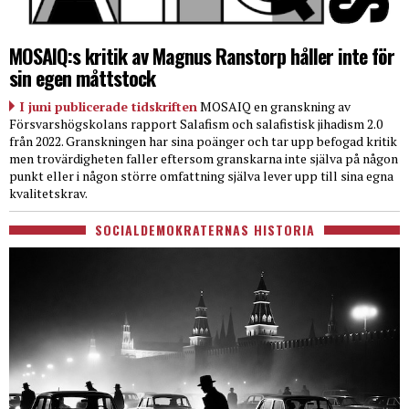
MOSAIQ:s kritik av Magnus Ranstorp håller inte för
sin egen måttstock
I juni publicerade tidskriften
MOSAIQ en granskning av
Försvarshögskolans rapport Salafism och salafistisk jihadism 2.0
från 2022. Granskningen har sina poänger och tar upp befogad kritik
men trovärdigheten faller eftersom granskarna inte själva på någon
punkt eller i någon större omfattning själva lever upp till sina egna
kvalitetskrav.
SOCIALDEMOKRATERNAS HISTORIA