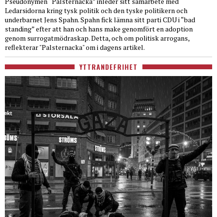
Pseudonymen “Palsternacka” inleder sitt samarbete med
Ledarsidorna kring tysk politik och den tyske politikern och
underbarnet Jens Spahn. Spahn fick lämna sitt parti CDU i “bad
standing” efter att han och hans make genomfört en adoption
genom surrogatmödraskap. Detta, och om politisk arrogans,
reflekterar "Palsternacka" om i dagens artikel.
YTTRANDEFRIHET