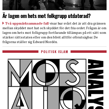
Är lagen om hets mot folkgrupp utdaterad?
Två uppmärksammade fall
visar hur svårt det är att dra gränsen
mellan skyddet mot hat och skyddet för det fria ordet. Frågan är om
lagen om hets mot folkgrupp fortfarande tillämpas på ett sätt som
stärker rättsstaten eller om den blivit alltför oförutsägbar. De
frågorna ställer sig Edward Nordén.
POLITISK ISLAM