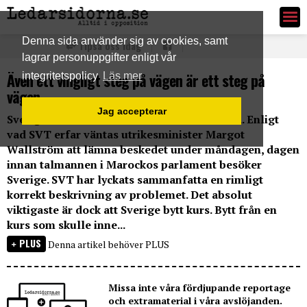
Ledarsidorna.se
Denna sida använder sig av cookies, samt
Tipsa oss idag
lagrar personuppgifter enligt vår
Även ett vingligt steg på vägen är ett steg på
integritetspolicy
Läs mer
vägen
Jag accepterar
Sverige kommer inte att erkänna Västsahara. Enligt
vad SVT erfar väntas utrikesminister Margot
Wallström att lämna beskedet under måndagen, dagen
innan talmannen i Marockos parlament besöker
Sverige. SVT har lyckats sammanfatta en rimligt
korrekt beskrivning av problemet. Det absolut
viktigaste är dock att Sverige bytt kurs. Bytt från en
kurs som skulle inne...
PLUS
Denna artikel behöver PLUS
Missa inte våra fördjupande reportage
och extramaterial i våra avslöjanden.