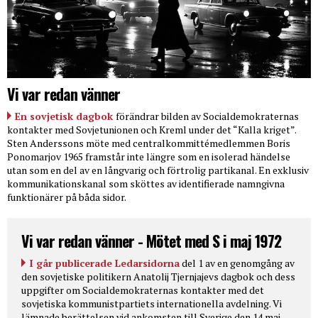
Vi var redan vänner
En sovjetisk dagbok
förändrar bilden av Socialdemokraternas
kontakter med Sovjetunionen och Kreml under det “Kalla kriget”.
Sten Anderssons möte med centralkommittémedlemmen Boris
Ponomarjov 1965 framstår inte längre som en isolerad händelse
utan som en del av en långvarig och förtrolig partikanal. En exklusiv
kommunikationskanal som sköttes av identifierade namngivna
funktionärer på båda sidor.
Vi var redan vänner - Mötet med S i maj 1972
I går publicerade Ledarsidorna
del 1 av en genomgång av
den sovjetiske politikern Anatolij Tjernjajevs dagbok och dess
uppgifter om Socialdemokraternas kontakter med det
sovjetiska kommunistpartiets internationella avdelning. Vi
lämnade berättelsen vid ankomsten till Sverige den 14 maj