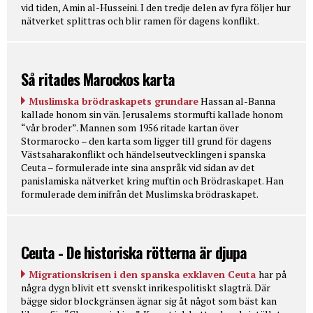
vid tiden, Amin al-Husseini. I den tredje delen av fyra följer hur
nätverket splittras och blir ramen för dagens konflikt.
Så ritades Marockos karta
Muslimska brödraskapets grundare
Hassan al-Banna
kallade honom sin vän. Jerusalems stormufti kallade honom
“vår broder”. Mannen som 1956 ritade kartan över
Stormarocko – den karta som ligger till grund för dagens
Västsaharakonflikt och händelseutvecklingen i spanska
Ceuta – formulerade inte sina anspråk vid sidan av det
panislamiska nätverket kring muftin och Brödraskapet. Han
formulerade dem inifrån det Muslimska brödraskapet.
Ceuta - De historiska rötterna är djupa
Migrationskrisen i den spanska exklaven Ceuta
har på
några dygn blivit ett svenskt inrikespolitiskt slagträ. Där
bägge sidor blockgränsen ägnar sig åt något som bäst kan