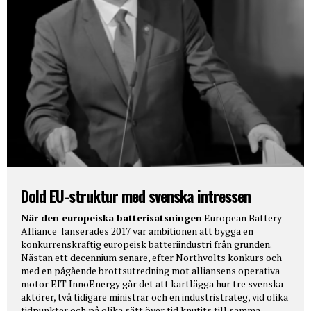
Dold EU-struktur med svenska intressen
När den europeiska batterisatsningen
European Battery
Alliance lanserades 2017 var ambitionen att bygga en
konkurrenskraftig europeisk batteriindustri från grunden.
Nästan ett decennium senare, efter Northvolts konkurs och
med en pågående brottsutredning mot alliansens operativa
motor EIT InnoEnergy går det att kartlägga hur tre svenska
aktörer, två tidigare ministrar och en industristrateg, vid olika
tidpunkter och på olika sätt över tid knutits till samma