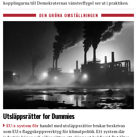
kopplingarna till Demokraternas vänsterflygel ser ut i praktiken.
DEN GRÖNA OMSTÄLLNINGEN
Utsläppsrätter for Dummies
EU:s system för
handel med utsläppsrätter brukar beskrivas
som EU:s flaggskeppsverktyg för klimatpolitik. Ett system där