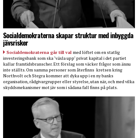
Socialdemokraterna skapar struktur med inbyggda
jävsrisker
Socialdemokraterna går till val
med löftet om en statlig
investeringsbank som ska "växla upp" privat kapital i det partiet
kallar framtidsbranscher. Ett förslag som väcker frågor som ännu
inte ställts. Om samma personer som återfinns
kretsen kring
Northvolt och Stegra kommer att dyka upp i en ny banks
organisation, rådgivargrupper eller styrelse, utan när, och med vilka
skyddsmekanismer mot jäv som i sådana fall finns på plats.