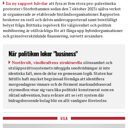
En ny rapport hävdar
att fyra av fem stora pro-palestinska
protester i Storbritannien sedan den 7 oktober 2023 i själva verket
är organiserade av etablerade biståndsorganisationer. Rapporten
beskriver en reell och delvis underrapporterad samt bristfälligt
belyst fråga. Brittiska regelverk för välgörenhet och politisk
mobilisering är otillräckliga för att fånga upp hybridorganisationer
och gränsöverskridande finansiering, oavsett avsändare.
När politiken leker "business"
Northvolt, vindkraftens strukturella
olönsamhet och
utsläppsrättssystemets inbyggda snedvridningar är inte
identiska fall, men de delar en gemensam logik. Staten har
hittills haft mycket begränsad förmåga att identifiera
morgondagens vinnare och de förment marknadsbaserad
styrmedlen visar sig vara lika politiskt konstruerat som en
riktad subvention, bara svårare att se i ett system där
bidragsberoende bolag blir en allt vanligare företeelse.
USA