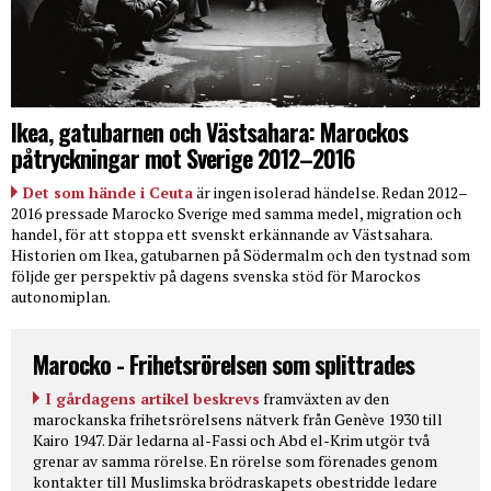
Ikea, gatubarnen och Västsahara: Marockos
påtryckningar mot Sverige 2012–2016
Det som hände i Ceuta
är ingen isolerad händelse. Redan 2012–
2016 pressade Marocko Sverige med samma medel, migration och
handel, för att stoppa ett svenskt erkännande av Västsahara.
Historien om Ikea, gatubarnen på Södermalm och den tystnad som
följde ger perspektiv på dagens svenska stöd för Marockos
autonomiplan.
Marocko - Frihetsrörelsen som splittrades
I gårdagens artikel beskrevs
framväxten av den
marockanska frihetsrörelsens nätverk från Genève 1930 till
Kairo 1947. Där ledarna al-Fassi och Abd el-Krim utgör två
grenar av samma rörelse. En rörelse som förenades genom
kontakter till Muslimska brödraskapets obestridde ledare