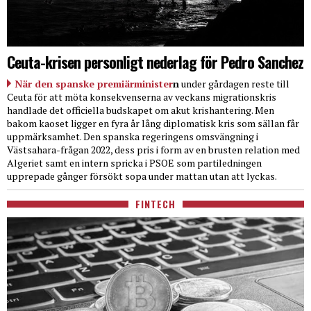
Ceuta-krisen personligt nederlag för Pedro Sanchez
När den spanske premiärminister
n
under gårdagen reste till
Ceuta för att möta konsekvenserna av veckans migrationskris
handlade det officiella budskapet om akut krishantering. Men
bakom kaoset ligger en fyra år lång diplomatisk kris som sällan får
uppmärksamhet. Den spanska regeringens omsvängning i
Västsahara-frågan 2022, dess pris i form av en brusten relation med
Algeriet samt en intern spricka i PSOE som partiledningen
upprepade gånger försökt sopa under mattan utan att lyckas.
FINTECH