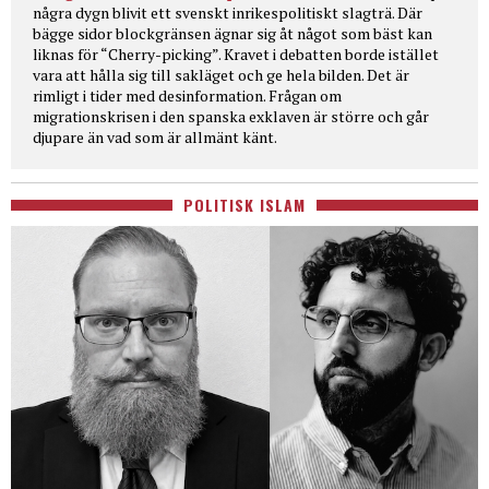
några dygn blivit ett svenskt inrikespolitiskt slagträ. Där
bägge sidor blockgränsen ägnar sig åt något som bäst kan
liknas för “Cherry-picking”. Kravet i debatten borde istället
vara att hålla sig till sakläget och ge hela bilden. Det är
rimligt i tider med desinformation. Frågan om
migrationskrisen i den spanska exklaven är större och går
djupare än vad som är allmänt känt.
POLITISK ISLAM