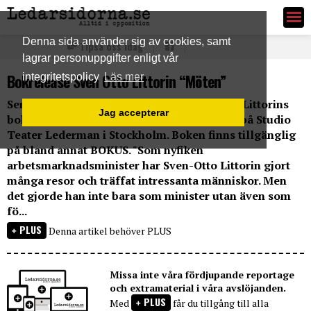
Ledarsidorna.se
Denna sida använder sig av cookies, samt
Tipsa oss idag
lagrar personuppgifter enligt vår
Bokrelease Sven Otto Littorin “Möten”
integritetspolicy
Läs mer
Seminariet för presentationen av Sven Otto Littorins
Jag accepterar
bok "Möten" genomfördes under gårdagen på Studio
Teater Lederman i Stockholm. Boken finns tillgänglig
på bland annat BOKUS. "Som nyfiken
arbetsmarknadsminister har Sven-Otto Littorin gjort
många resor och träffat intressanta människor. Men
det gjorde han inte bara som minister utan även som
fö...
PLUS
Denna artikel behöver PLUS
Missa inte våra fördjupande reportage
och extramaterial i våra avslöjanden.
PLUS
Med
får du tillgång till alla