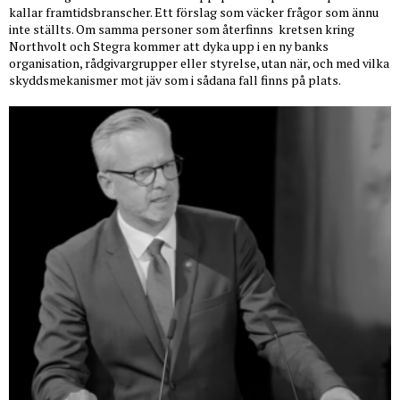
kallar framtidsbranscher. Ett förslag som väcker frågor som ännu
inte ställts. Om samma personer som återfinns
kretsen kring
Northvolt och Stegra kommer att dyka upp i en ny banks
organisation, rådgivargrupper eller styrelse, utan när, och med vilka
skyddsmekanismer mot jäv som i sådana fall finns på plats.