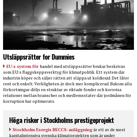
Utsläppsrätter for Dummies
EU:s system för
handel med utsläppsrätter brukar beskrivas
som EU:s flaggskeppsverktyg för klimatpolitik. Ett system där
industrin köper och säljer rätten att släppa ut koldioxid. Det låter
rent och enkelt. Verkligheten är dock mer komplicerad. Bakom alla
förkortningar döljs en struktur av riktade fonder och korsvisa
relationer mellan branscher och medlemsstater där jordmånen för
korruption har optimerats.
Höga risker i Stockholms prestigeprojekt
Stockholm Exergis BECCS-anläggning
är ett av de mest
kapitalintensiva svenska klimatprojekten som är under