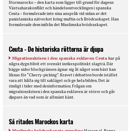
Stormarocko – den karta som ligger till grund för dagens
Västsaharakonflikt och händelseutvecklingen i spanska
Ceuta – formulerade inte sina anspråk vid sidan av det
panislamiska nätverket kring muftin och Brödraskapet. Han
formulerade dem inifrån det Muslimska brödraskapet.
Ceuta - De historiska rötterna är djupa
Migrationskrisen i den spanska exklaven Ceuta
har på
några dygn blivit ett svenskt inrikespolitiskt slagträ. Där
bägge sidor blockgränsen ägnar sig åt något som bäst kan
liknas för “Cherry-picking”. Kravet i debatten borde istället
vara att hålla sig till sakläget och ge hela bilden. Det är
rimligt i tider med desinformation. Frågan om
migrationskrisen i den spanska exklaven är större och går
djupare än vad som är allmänt känt.
Så ritades Marockos karta
Muslimska brödraskapets grundare
Hassan al-Banna