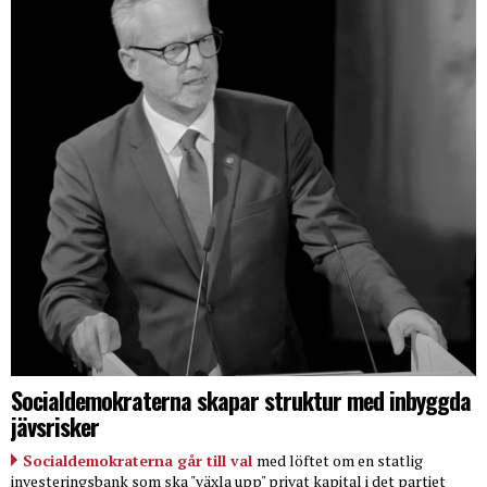
Socialdemokraterna skapar struktur med inbyggda
jävsrisker
Socialdemokraterna går till val
med löftet om en statlig
investeringsbank som ska "växla upp" privat kapital i det partiet