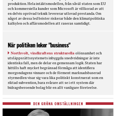
produktion. Hela intäktsmodellen, från såväl staten som EU
och kommersiella kunder som Microsoft är villkorad av att
en delvis oprövad teknik levererar utlovad prestanda. Om
något av dessa led brister riskerar både den klimatpolitiska
kalkylen och affärsmodellen att raseras samtidigt.
När politiken leker "business"
Northvolt, vindkraftens strukturella
olönsamhet och
utsläppsrättssystemets inbyggda snedvridningar är inte
identiska fall, men de delar en gemensam logik. Staten har
hittills haft mycket begränsad förmåga att identifiera
morgondagens vinnare och de förment marknadsbaserad
styrmedlen visar sig vara lika politiskt konstruerat som en
riktad subvention, bara svårare att se i ett system där
bidragsberoende bolag blir en allt vanligare företeelse.
DEN GRÖNA OMSTÄLLNINGEN