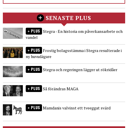
SENASTE PLUS
PLUS
Stegra - En historia om påverkansarbete och
vandel
PLUS
Frostig bolagsstämma i Stegra resulterade i
ny huvudägare
PLUS
Stegra och regeringen lägger ut rökridåer
PLUS
Så förändras MAGA
PLUS
Mamdanis valvinst ett tveeggat svärd