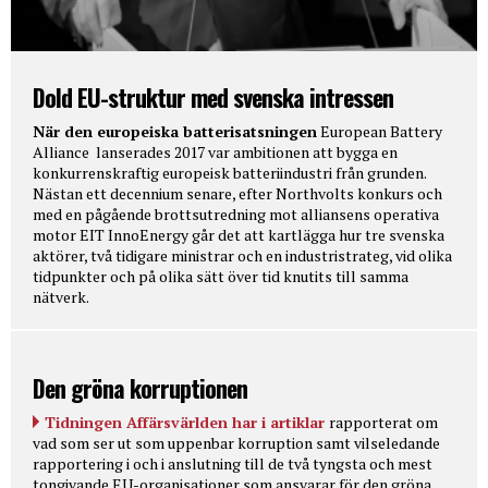
Dold EU-struktur med svenska intressen
När den europeiska batterisatsningen
European Battery
Alliance lanserades 2017 var ambitionen att bygga en
konkurrenskraftig europeisk batteriindustri från grunden.
Nästan ett decennium senare, efter Northvolts konkurs och
med en pågående brottsutredning mot alliansens operativa
motor EIT InnoEnergy går det att kartlägga hur tre svenska
aktörer, två tidigare ministrar och en industristrateg, vid olika
tidpunkter och på olika sätt över tid knutits till samma
nätverk.
Den gröna korruptionen
Tidningen Affärsvärlden har i artiklar
rapporterat om
vad som ser ut som uppenbar korruption samt vilseledande
rapportering i och i anslutning till de två tyngsta och mest
tongivande EU-organisationer som ansvarar för den gröna