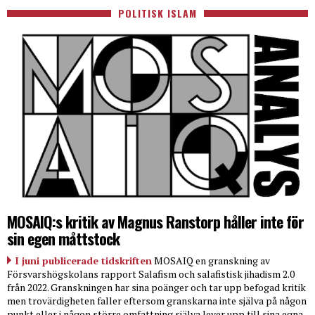
POLITISK ISLAM
MOSAIQ:s kritik av Magnus Ranstorp håller inte för
sin egen måttstock
I juni publicerade tidskriften
MOSAIQ en granskning av
Försvarshögskolans rapport Salafism och salafistisk jihadism 2.0
från 2022. Granskningen har sina poänger och tar upp befogad kritik
men trovärdigheten faller eftersom granskarna inte själva på någon
punkt eller i någon större omfattning själva lever upp till sina egna