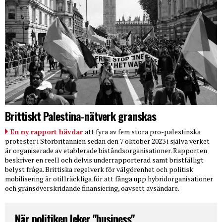
Brittiskt Palestina-nätverk granskas
En ny rapport hävdar
att fyra av fem stora pro-palestinska
protester i Storbritannien sedan den 7 oktober 2023 i själva verket
är organiserade av etablerade biståndsorganisationer. Rapporten
beskriver en reell och delvis underrapporterad samt bristfälligt
belyst fråga. Brittiska regelverk för välgörenhet och politisk
mobilisering är otillräckliga för att fånga upp hybridorganisationer
och gränsöverskridande finansiering, oavsett avsändare.
När politiken leker "business"