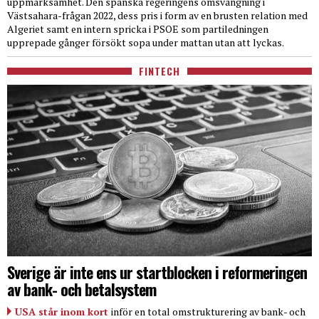
uppmärksamhet. Den spanska regeringens omsvängning i
Västsahara-frågan 2022, dess pris i form av en brusten relation med
Algeriet samt en intern spricka i PSOE som partiledningen
upprepade gånger försökt sopa under mattan utan att lyckas.
FINTECH
Sverige är inte ens ur startblocken i reformeringen
av bank- och betalsystem
USA står inom kort
inför en total omstrukturering av bank- och