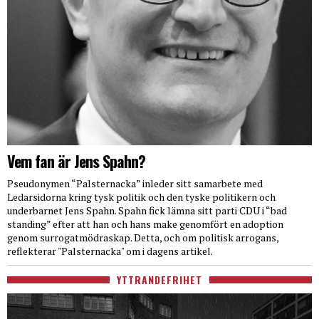
Vem fan är Jens Spahn?
Pseudonymen “Palsternacka” inleder sitt samarbete med
Ledarsidorna kring tysk politik och den tyske politikern och
underbarnet Jens Spahn. Spahn fick lämna sitt parti CDU i “bad
standing” efter att han och hans make genomfört en adoption
genom surrogatmödraskap. Detta, och om politisk arrogans,
reflekterar "Palsternacka" om i dagens artikel.
YTTRANDEFRIHET