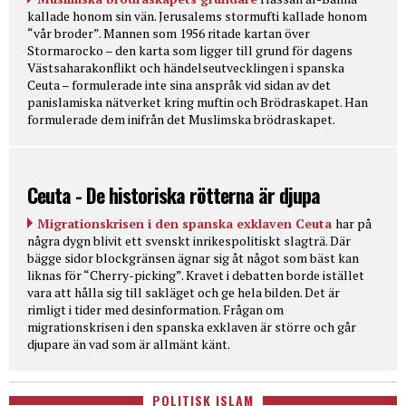
kallade honom sin vän. Jerusalems stormufti kallade honom
“vår broder”. Mannen som 1956 ritade kartan över
Stormarocko – den karta som ligger till grund för dagens
Västsaharakonflikt och händelseutvecklingen i spanska
Ceuta – formulerade inte sina anspråk vid sidan av det
panislamiska nätverket kring muftin och Brödraskapet. Han
formulerade dem inifrån det Muslimska brödraskapet.
Ceuta - De historiska rötterna är djupa
Migrationskrisen i den spanska exklaven Ceuta
har på
några dygn blivit ett svenskt inrikespolitiskt slagträ. Där
bägge sidor blockgränsen ägnar sig åt något som bäst kan
liknas för “Cherry-picking”. Kravet i debatten borde istället
vara att hålla sig till sakläget och ge hela bilden. Det är
rimligt i tider med desinformation. Frågan om
migrationskrisen i den spanska exklaven är större och går
djupare än vad som är allmänt känt.
POLITISK ISLAM