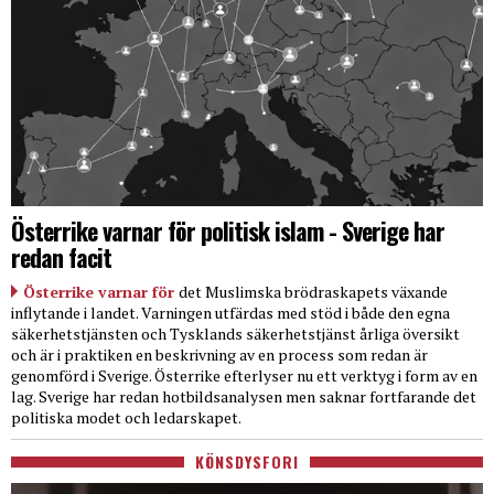
Österrike varnar för politisk islam - Sverige har
redan facit
Österrike varnar för
det Muslimska brödraskapets växande
inflytande i landet. Varningen utfärdas med stöd i både den egna
säkerhetstjänsten och Tysklands säkerhetstjänst årliga översikt
och är i praktiken en beskrivning av en process som redan är
genomförd i Sverige. Österrike efterlyser nu ett verktyg i form av en
lag. Sverige har redan hotbildsanalysen men saknar fortfarande det
politiska modet och ledarskapet.
KÖNSDYSFORI