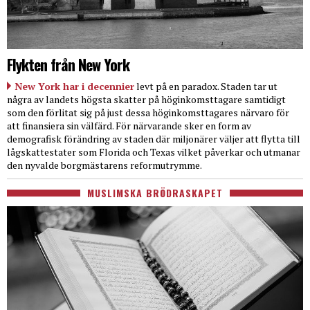
Flykten från New York
New York har i decennier
levt på en paradox. Staden tar ut
några av landets högsta skatter på höginkomsttagare samtidigt
som den förlitat sig på just dessa höginkomsttagares närvaro för
att finansiera sin välfärd. För närvarande sker en form av
demografisk förändring av staden där miljonärer väljer att flytta till
lågskattestater som Florida och Texas vilket påverkar och utmanar
den nyvalde borgmästarens reformutrymme.
MUSLIMSKA BRÖDRASKAPET