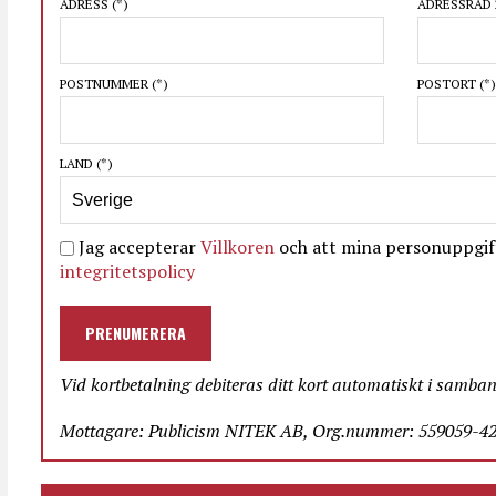
ADRESS
(*)
ADRESSRAD 
POSTNUMMER
(*)
POSTORT
(*)
LAND
(*)
Jag accepterar
Villkoren
och att mina personuppgift
integritetspolicy
PRENUMERERA
Vid kortbetalning debiteras ditt kort automatiskt i samba
Mottagare: Publicism NITEK AB, Org.nummer: 559059-423