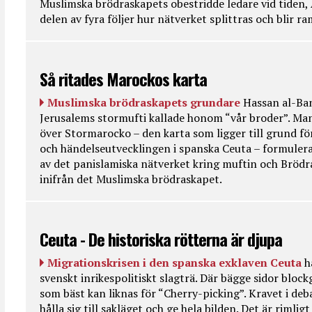
Muslimska brödraskapets obestridde ledare vid tiden, 
delen av fyra följer hur nätverket splittras och blir r
Så ritades Marockos karta
Muslimska brödraskapets grundare
Hassan al-Ban
Jerusalems stormufti kallade honom “vår broder”. Ma
över Stormarocko – den karta som ligger till grund fö
och händelseutvecklingen i spanska Ceuta – formulera
av det panislamiska nätverket kring muftin och Bröd
inifrån det Muslimska brödraskapet.
Ceuta - De historiska rötterna är djupa
Migrationskrisen i den spanska exklaven Ceuta
h
svenskt inrikespolitiskt slagträ. Där bägge sidor bloc
som bäst kan liknas för “Cherry-picking”. Kravet i deba
hålla sig till sakläget och ge hela bilden. Det är rimlig