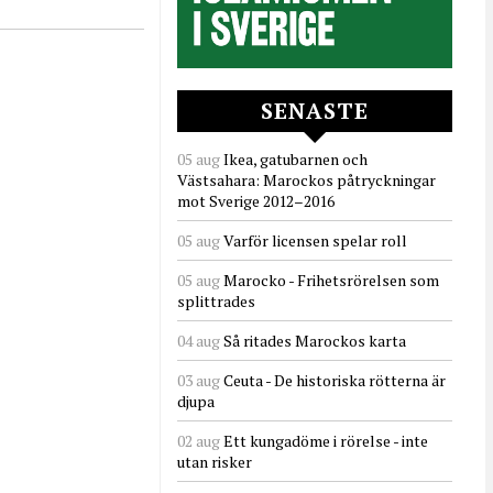
SENASTE
05 aug
Ikea, gatubarnen och
Västsahara: Marockos påtryckningar
mot Sverige 2012–2016
05 aug
Varför licensen spelar roll
05 aug
Marocko - Frihetsrörelsen som
splittrades
04 aug
Så ritades Marockos karta
03 aug
Ceuta - De historiska rötterna är
djupa
02 aug
Ett kungadöme i rörelse - inte
utan risker