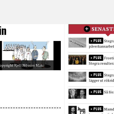
in
SENAST
PLUS
Stegra
påverkansarbet
PLUS
Frost
Stegra resulter
opyright Kjell Nilsson Mäki
PLUS
Stegr
lägger ut rökri
PLUS
Så fö
PLUS
Mamda