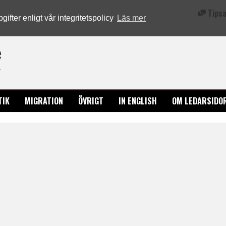
Tipsa
fter enligt vår integritetspolicy
Läs mer
Ledarsidorna.se
TIK
MIGRATION
ÖVRIGT
IN ENGLISH
OM LEDARSIDO