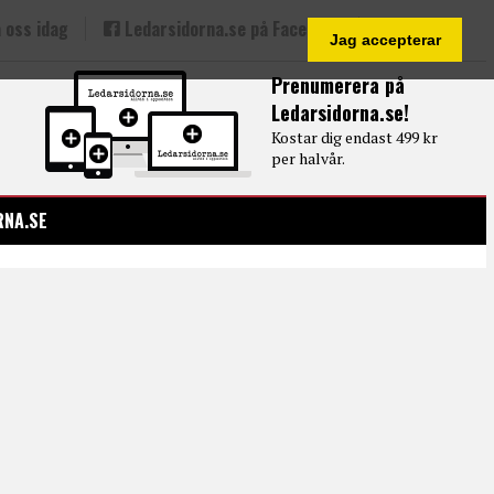
 oss idag
Ledarsidorna.se på Facebook
Jag accepterar
Prenumerera på
Ledarsidorna.se!
Kostar dig endast 499 kr
per halvår.
RNA.SE