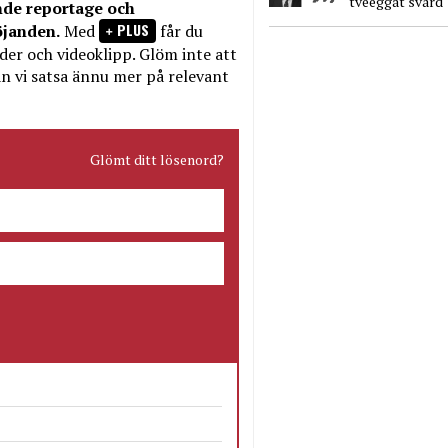
tveeggat svärd
nde reportage och
PLUS
öjanden.
Med
får du
bilder och videoklipp. Glöm inte att
n vi satsa ännu mer på relevant
Glömt ditt lösenord?