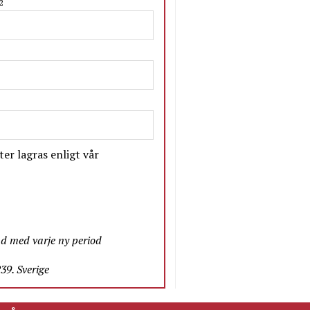
2
er lagras enligt vår
nd med varje ny period
9. Sverige