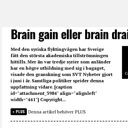
Brain gain eller brain dra
Med den syriska flyktingvågen har Sverige
fått den största akademiska tillströmningen
hittills. Mer än var tredje syrier som anländer
har en högre utbildning med sig i bagaget,
C
visade den granskning som SVT Nyheter gjort
i juni i år. Samtliga politiker sprider denna
uppfattning vidare. [caption
id="attachment_3984" align="alignleft"
width="441"] Copyright...
PLUS
Denna artikel behöver PLUS