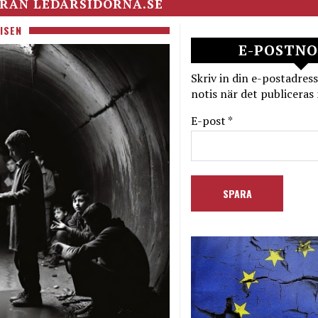
RÅN LEDARSIDORNA.SE
ISEN
E-POSTNO
Skriv in din e-postadress
notis när det publiceras 
E-post *