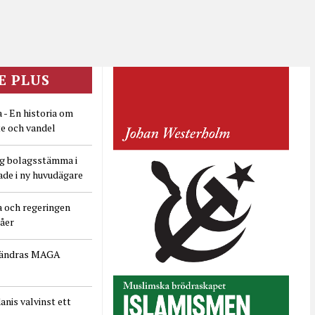
E PLUS
 - En historia om
e och vandel
ig bolagsstämma i
ade i ny huvudägare
a och regeringen
dåer
rändras MAGA
nis valvinst ett