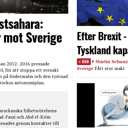
stsahara:
 mot Sverige
Efter Brexit 
Tyskland kap
660
Martin Selmayr
edan 2012–2016 pressade
Sverige
Fått stor makt
, för att stoppa ett svenskt
en på Södermalm och den tystnad
Marockos autonomiplan.
rockanska frihetsrörelsens
 al-Fassi och Abd el-Krim
renades genom kontakter till