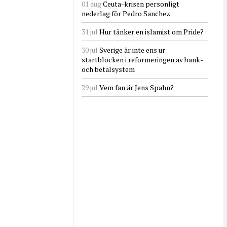
01 aug
Ceuta-krisen personligt
nederlag för Pedro Sanchez
31 jul
Hur tänker en islamist om Pride?
30 jul
Sverige är inte ens ur
startblocken i reformeringen av bank-
och betalsystem
29 jul
Vem fan är Jens Spahn?