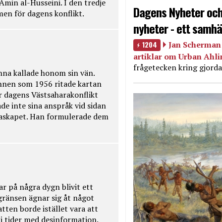
Amin al-Husseini. I den tredje
Dagens Nyheter och
amen för dagens konflikt.
nyheter - ett samhä
1204
Jan Scherman 
artiklar om Urban Ahl
frågetecken kring gjorda
na kallade honom sin vän.
nnen som 1956 ritade kartan
r dagens Västsaharakonflikt
de inte sina anspråk vid sidan
raskapet. Han formulerade dem
ar på några dygn blivit ett
kgränsen ägnar sig åt något
tten borde istället vara att
t i tider med desinformation.