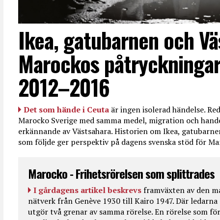
Ikea, gatubarnen och Vä
Marockos påtryckningar
2012–2016
Det som hände i Ceuta
är ingen isolerad händelse. R
Marocko Sverige med samma medel, migration och handel
erkännande av Västsahara. Historien om Ikea, gatubarn
som följde ger perspektiv på dagens svenska stöd för 
Marocko - Frihetsrörelsen som splittrades
I gårdagens artikel beskrevs
framväxten av den ma
nätverk från Genève 1930 till Kairo 1947. Där ledarna
utgör två grenar av samma rörelse. En rörelse som fö