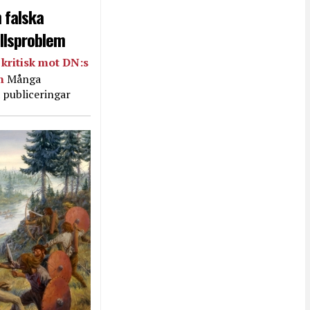
 falska
llsproblem
kritisk mot DN:s
in
Många
 publiceringar